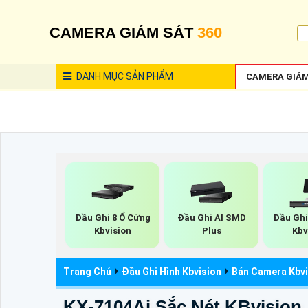
CAMERA GIÁM SÁT
360
DANH MỤC
SẢN PHẨM
CAMERA GIÁM
Đầu Ghi 8 Ổ Cứng
Đầu Ghi AI SMD
Đầu Ghi
Kbvision
Plus
Kbv
Trang Chủ
Đầu Ghi Hình Kbvision
Bán Camera Kbv
KX-7104Ai Sắc Nét KBvision