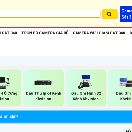
Came
Sát 3
 SÁT 360
TRỌN BỘ CAMERA GIÁ RẺ
CAMERA WIFI GIÁM SÁT 360
Đ
 4 Ổ Cứng
Đầu Thu Ip 64 Kênh
Đầu Ghi Hình 32
Đầu Ghi 
ision
Kbvision
Kênh Kbvision
Kbvis
ision 2MP
Đầu