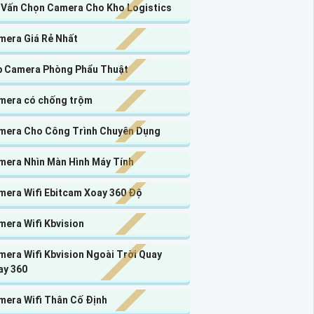
 Vấn Chọn Camera Cho Kho Logistics
mera Giá Rẻ Nhất
p Camera Phòng Phẩu Thuật
mera có chống trộm
mera Cho Công Trình Chuyên Dụng
mera Nhìn Màn Hình Máy Tính
mera Wifi Ebitcam Xoay 360 Độ
mera Wifi Kbvision
era Wifi Kbvision Ngoài Trời Quay
ay 360
mera Wifi Thân Cố Định