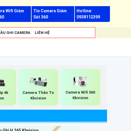
ra Wifi Giám
Tin Camera Giám
Hotline:
60
Sát 360
0938112399
ẦU GHI CAMERA
LIÊN HỆ
Camera Wifi 360
Ip 4k
Camera Thân To
Kbvision
ion
Kbvision
 Ghi H.265 Kbvision