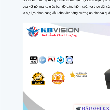
lý và giám sát hệ thống camera của bạn một cách hiệu quả. 
qua kết nối mạng, giúp bạn dễ dàng kiểm soát và theo dõi cá
là sự lựa chọn hàng đầu cho việc tăng cường an ninh và quả