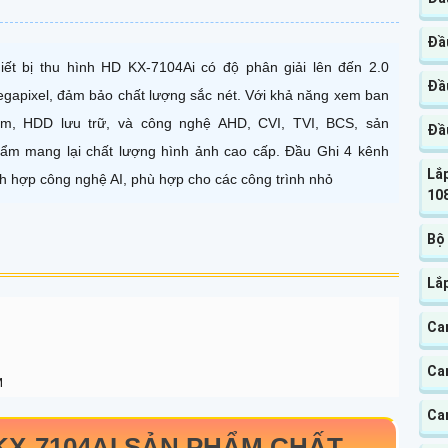
Đầu
iết bị thu hình HD KX-7104Ai có độ phân giải lên đến 2.0
Đầu
gapixel, đảm bảo chất lượng sắc nét. Với khả năng xem ban
m, HDD lưu trữ, và công nghệ AHD, CVI, TVI, BCS, sản
Đầu
ẩm mang lại chất lượng hình ảnh cao cấp. Đầu Ghi 4 kênh
Lắp
ch hợp công nghệ AI, phù hợp cho các công trình nhỏ
10
Bộ
Lắ
Ca
Ca
M
Ca
KX-7104AI
SẢN PHẨM CHẤT