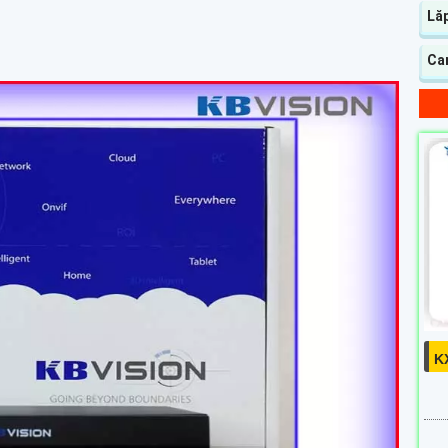
Lă
Cam
K