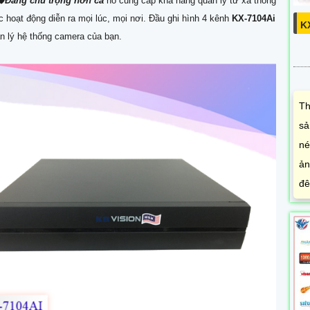
🛡
Đáng chú trọng hơn cả
nó cung cấp khả năng quản lý từ xa thông
c hoạt động diễn ra mọi lúc, mọi nơi. Đầu ghi hình 4 kênh
KX-7104Ai
K
n lý hệ thống camera của bạn.
Th
sả
né
ản
đê