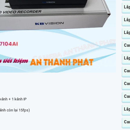
Lắ
Lắ
Lắ
Ca
Lắ
Cam
Ca
Ca
 kênh + 1 kênh IP
Lắ
ênh còn lại 15fps)
Ca