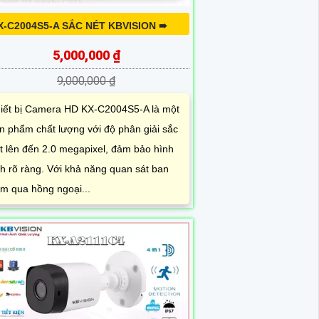
X-C2004S5-A SẮC NÉT KBVISION ➠
5,000,000 ₫
9,000,000 ₫
iết bị Camera HD KX-C2004S5-A là một
n phẩm chất lượng với độ phân giải sắc
t lên đến 2.0 megapixel, đảm bảo hình
h rõ ràng. Với khả năng quan sát ban
m qua hồng ngoại...