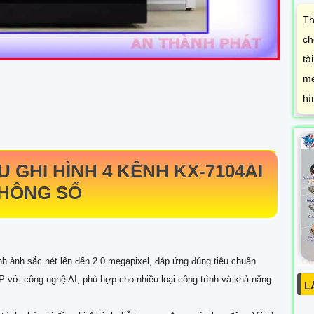
Th
ch
tà
me
hì
 GHI HÌNH 4 KÊNH
KX-7104AI
THÔNG SỐ
ình ảnh sắc nét lên đến 2.0 megapixel, đáp ứng đúng tiêu chuẩn
với công nghệ AI, phù hợp cho nhiều loại công trình và khả năng
L