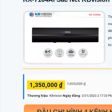
Th
me
đê
ph
tí
1,350,000 ₫
1,835,000 ₫
Thương hiệu:
KBvision
Ngày đăng:
3/31/2023 2:17:33 P
ĐẦU GHI HÌNH 4 KÊNH