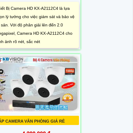
iết Bị Camera HD KX-A2112C4 là lựa
ọn lý tưởng cho việc giám sát và bảo vệ
i sản. Với độ phân giải lên đến 2.0
gapixel, Camera HD KX-A2112C4 cho
nh ảnh rõ nét, sắc nét
ẮP CAMERA VĂN PHÒNG GIÁ RẺ