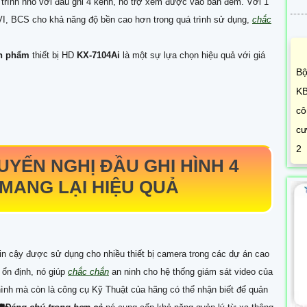
g trình nhỏ với đầu ghi 4 kênh, hỗ trợ xem được vào ban đêm. Với 1
I, BCS cho khả năng độ bền cao hơn trong quá trình sử dụng,
chắc
sản phẩm
thiết bị HD
KX-7104Ai
là một sự lựa chọn hiệu quả với giá
Bộ
KB
cô
cư
2
YẾN NGHỊ ĐẦU GHI HÌNH 4
MANG LẠI HIỆU QUẢ
 tin cậy được sử dụng cho nhiều thiết bị camera trong các dự án cao
 ổn định, nó giúp
chắc chắn
an ninh cho hệ thống giám sát video của
 hình mà còn là công cụ Kỹ Thuật của hãng có thể nhận biết để quản