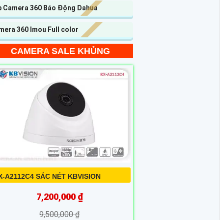
p Camera 360 Báo Động Dahua
era 360 Imou Full color
CAMERA SALE KHỦNG
X-A2112C4 SẮC NÉT KBVISION
7,200,000 ₫
9,500,000 ₫