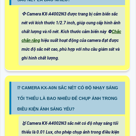
🦅 Camera KX-A4002N3 được trang bị cảm biến sắc
nét với kích thước 1/2.7 inch, giúp cung cấp hình ảnh
chất lượng và rõ nét. Kích thước cảm biến này 🔄
Chắc
chắn rằng
hiệu suất hoạt động của camera đạt được
mức độ sắc nét cao, phù hợp với nhu cầu giám sát và
ghi hình chất lượng.
⁉️ CAMERA KX-A0N SẮC NÉT CÓ ĐỘ NHẠY SÁNG
TỐI THIỂU LÀ BAO NHIÊU ĐỂ CHỤP ẢNH TRONG
ĐIỀU KIỆN ÁNH SÁNG YẾU?
🥇 Camera KX-A4002N3 sắc nét có độ nhạy sáng tối
thiểu là 0.01 Lux, cho phép chụp ảnh trong điều kiện