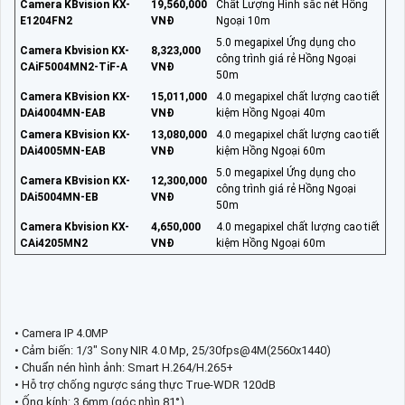
Camera KBvision KX-
19,560,000
Chất Lượng Hình sắc nét Hồng
E1204FN2
VNĐ
Ngoại 10m
5.0 megapixel Ứng dụng cho
Camera Kbvision KX-
8,323,000
công trình giá rẻ Hồng Ngoại
CAiF5004MN2-TiF-A
VNĐ
50m
Camera KBvision KX-
15,011,000
4.0 megapixel chất lượng cao tiết
DAi4004MN-EAB
VNĐ
kiệm Hồng Ngoại 40m
Camera KBvision KX-
13,080,000
4.0 megapixel chất lượng cao tiết
DAi4005MN-EAB
VNĐ
kiệm Hồng Ngoại 60m
5.0 megapixel Ứng dụng cho
Camera KBvision KX-
12,300,000
công trình giá rẻ Hồng Ngoại
DAi5004MN-EB
VNĐ
50m
Camera Kbvision KX-
4,650,000
4.0 megapixel chất lượng cao tiết
CAi4205MN2
VNĐ
kiệm Hồng Ngoại 60m
• Camera IP 4.0MP
• Cảm biến: 1/3" Sony NIR 4.0 Mp, 25/30fps@4M(2560x1440)
• Chuẩn nén hình ảnh: Smart H.264/H.265+
• Hỗ trợ chống ngược sáng thực True-WDR 120dB
• Ống kính: 3.6mm (góc nhìn 81°)