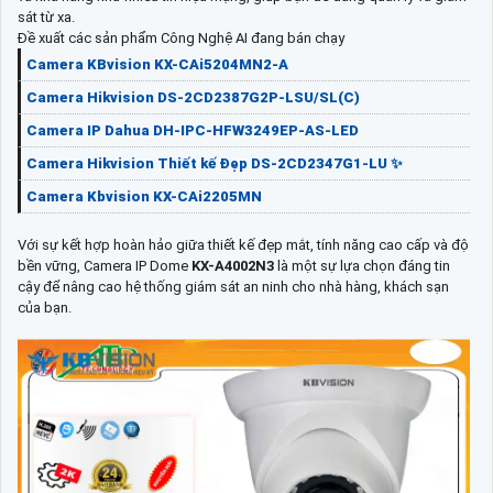
sát từ xa.
Đề xuất các sản phẩm Công Nghệ AI đang bán chạy
Camera KBvision KX-CAi5204MN2-A
Camera Hikvision DS-2CD2387G2P-LSU/SL(C)
Camera IP Dahua DH-IPC-HFW3249EP-AS-LED
Camera Hikvision Thiết kế Đẹp DS-2CD2347G1-LU ✨
Camera Kbvision KX-CAi2205MN
Với sự kết hợp hoàn hảo giữa thiết kế đẹp mắt, tính năng cao cấp và độ
bền vững, Camera IP Dome
KX-A4002N3
là một sự lựa chọn đáng tin
cậy để nâng cao hệ thống giám sát an ninh cho nhà hàng, khách sạn
của bạn.