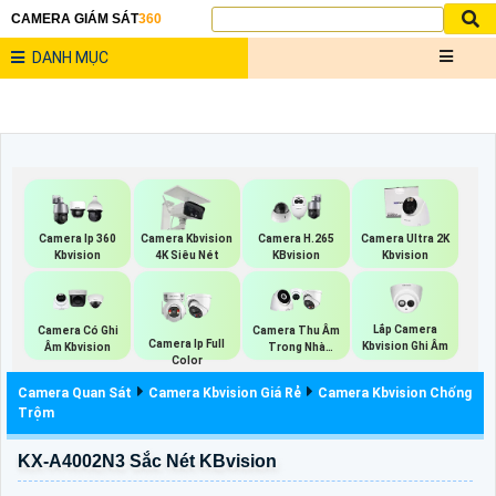
CAMERA GIÁM SÁT
360
DANH MỤC
Camera Ip 360
Camera Kbvision
Camera H.265
Camera Ultra 2K
Kbvision
4K Siêu Nét
KBvision
Kbvision
Lắp Camera
Camera Có Ghi
Camera Thu Âm
Camera Ip Full
Kbvision Ghi Âm
Âm Kbvision
Trong Nhà
Color
Kbvision
Camera Quan Sát
Camera Kbvision Giá Rẻ
Camera Kbvision Chống
Trộm
KX-A4002N3 Sắc Nét KBvision