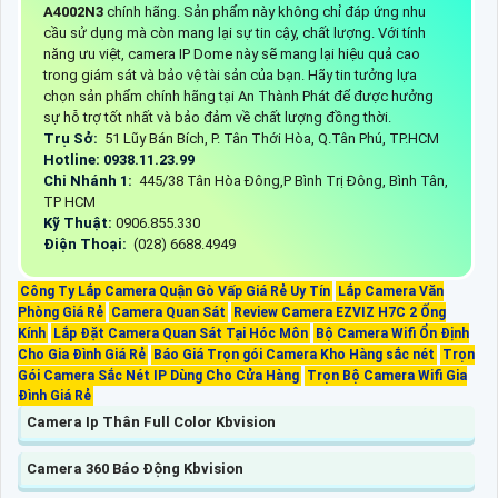
A4002N3
chính hãng. Sản phẩm này không chỉ đáp ứng nhu
cầu sử dụng mà còn mang lại sự tin cậy, chất lượng. Với tính
năng ưu việt, camera IP Dome này sẽ mang lại hiệu quả cao
trong giám sát và bảo vệ tài sản của bạn. Hãy tin tưởng lựa
chọn sản phẩm chính hãng tại An Thành Phát để được hưởng
sự hỗ trợ tốt nhất và bảo đảm về chất lượng đồng thời.
Trụ Sở:
51 Lũy Bán Bích, P. Tân Thới Hòa, Q.Tân Phú, TP.HCM
Hotline: 0938.11.23.99
Chi Nhánh 1:
445/38 Tân Hòa Đông,P Bình Trị Đông, Bình Tân,
TP HCM
Kỹ Thuật:
0906.855.330
Điện Thoại:
(028) 6688.4949
Công Ty Lắp Camera Quận Gò Vấp Giá Rẻ Uy Tín
Lắp Camera Văn
Phòng Giá Rẻ
Camera Quan Sát
Review Camera EZVIZ H7C 2 Ống
Kính
Lắp Đặt Camera Quan Sát Tại Hóc Môn
Bộ Camera Wifi Ổn Định
Cho Gia Đình Giá Rẻ
Báo Giá Trọn gói Camera Kho Hàng sắc nét
Trọn
Gói Camera Sắc Nét IP Dùng Cho Cửa Hàng
Trọn Bộ Camera Wifi Gia
Đình Giá Rẻ
Camera Ip Thân Full Color Kbvision
Camera 360 Báo Động Kbvision