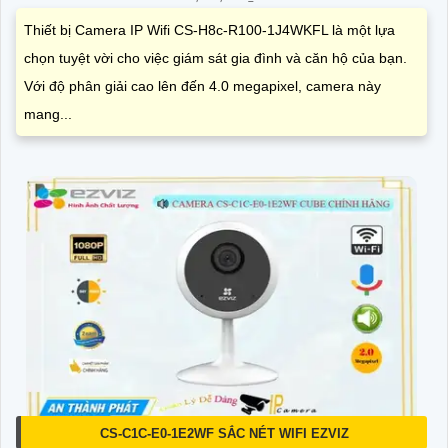
Thiết bị Camera IP Wifi CS-H8c-R100-1J4WKFL là một lựa
chọn tuyệt vời cho việc giám sát gia đình và căn hộ của bạn.
Với độ phân giải cao lên đến 4.0 megapixel, camera này
mang...
CS-C1C-E0-1E2WF SẮC NÉT WIFI EZVIZ