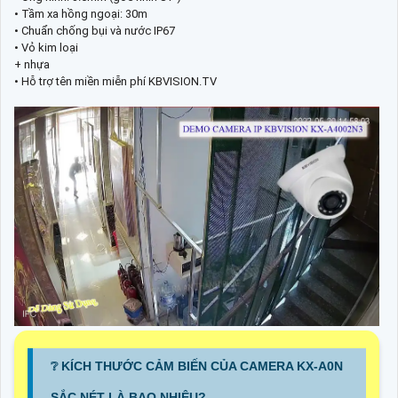
• Tầm xa hồng ngoại: 30m
• Chuẩn chống bụi và nước IP67
• Vỏ kim loại
+ nhựa
• Hỗ trợ tên miền miễn phí KBVISION.TV
❔ KÍCH THƯỚC CẢM BIẾN CỦA CAMERA KX-A0N
SẮC NÉT LÀ BAO NHIÊU?