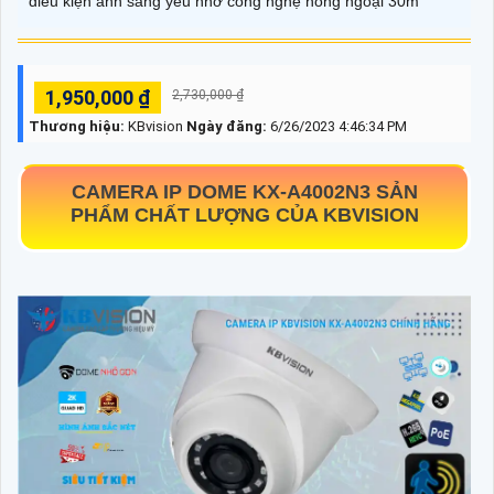
điều kiện ánh sáng yếu nhờ công nghệ hồng ngoại 30m
1,950,000 ₫
2,730,000 ₫
Thương hiệu:
KBvision
Ngày đăng:
6/26/2023 4:46:34 PM
CAMERA IP DOME
KX-A4002N3
SẢN
PHẨM CHẤT LƯỢNG CỦA KBVISION