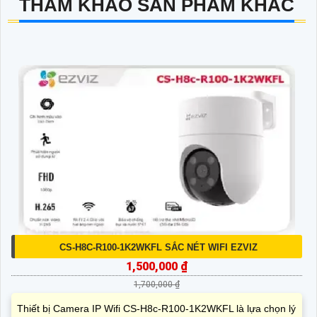
THAM KHẢO SẢN PHẨM KHÁC
CS-H8C-R100-1K2WKFL SẮC NÉT WIFI EZVIZ
1,500,000 ₫
1,700,000 ₫
Thiết bị Camera IP Wifi CS-H8c-R100-1K2WKFL là lựa chọn lý