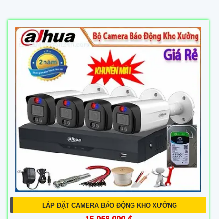
LẮP ĐẶT CAMERA BÁO ĐỘNG KHO XƯỞNG
15,058,000 ₫