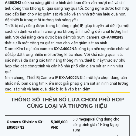
A4002N3
có khả năng giữ cho hình ảnh ban đêm vẫn mượt mà và chi
tiết, đồng thời không bị quá sáng hay quá tối. Công nghệ được tích hợp
cao cấp làm cho việc giám sát và bảo vệ an ninh trở nên hiệu quả hơn,
đặc biệt là trong môi trường ánh sáng yếu.
Thiết bị này cũng được trang bị công nghệ IP, giúp truyền tải dữ liệu một
cách ổn định và nhanh chóng mà không ảnh hưởng đến chất lượng hình
ảnh. Với khả năng xem được ban đêm tới 30m, camera
KX-A4002N3
thật sự là một công cụ giá trị cao cho việc giám sát an ninh.
Dome Kim Loại của camera
KX-A4002N3
cũng tạo nên sự chắc chắn và
dễ lắp đặt trong nhiều môi trường khác nhau. Với khả năng quan sát
sắc nét và đa dạng các tính năng thông minh, thiết bị này thực sự phù
hợp cho các công trình và căn hộ nhà phố cần giám sát an ninh hiệu
quả.
Nhìn chung, Thiết Bị Camera IP
KX-A4002N3
là một lựa chọn đáng cân
nhắc nếu bạn đang tìm kiếm một giải pháp giám sát an ninh chất lượng
cao, sắc nét và hiệu quả, đặc biệt là vào ban đêm.
THÔNG SỐ THÊM SỐ LỰA CHỌN PHÙ HỢP
CÙNG LOẠI VÀ THƯƠNG HIỆU
5.0 megapixel Ứng dụng cho
Camera KBvision KX-
5,365,000
công trình giá rẻ Hồng Ngoại
E0505FN2
VNĐ
10m