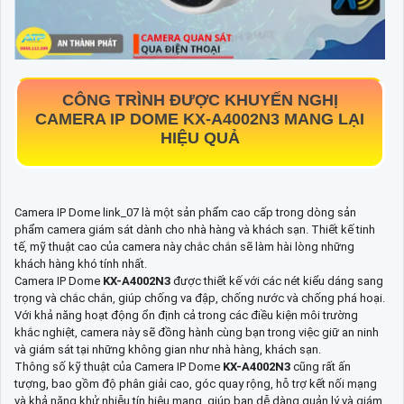
CÔNG TRÌNH ĐƯỢC KHUYẾN NGHỊ
CAMERA IP DOME
KX-A4002N3
MANG LẠI
HIỆU QUẢ
Camera IP Dome link_07 là một sản phẩm cao cấp trong dòng sản
phẩm camera giám sát dành cho nhà hàng và khách sạn. Thiết kế tinh
tế, mỹ thuật cao của camera này chắc chắn sẽ làm hài lòng những
khách hàng khó tính nhất.
Camera IP Dome
KX-A4002N3
được thiết kế với các nét kiểu dáng sang
trọng và chắc chắn, giúp chống va đập, chống nước và chống phá hoại.
Với khả năng hoạt động ổn định cả trong các điều kiện môi trường
khắc nghiệt, camera này sẽ đồng hành cùng bạn trong việc giữ an ninh
và giám sát tại những không gian như nhà hàng, khách sạn.
Thông số kỹ thuật của Camera IP Dome
KX-A4002N3
cũng rất ấn
tượng, bao gồm độ phân giải cao, góc quay rộng, hỗ trợ kết nối mạng
và khả năng khử nhiễu tín hiệu mạng, giúp bạn dễ dàng quản lý và giám