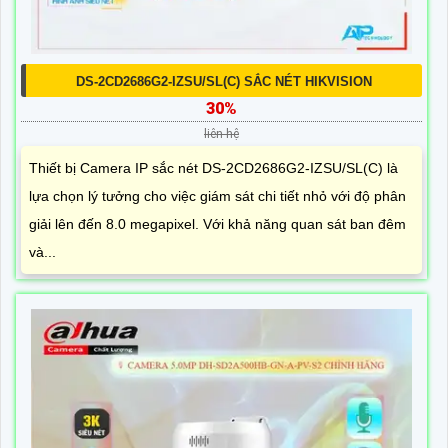
DS-2CD2686G2-IZSU/SL(C) SẮC NÉT HIKVISION
30%
liên hệ
Thiết bị Camera IP sắc nét DS-2CD2686G2-IZSU/SL(C) là
lựa chọn lý tưởng cho việc giám sát chi tiết nhỏ với độ phân
giải lên đến 8.0 megapixel. Với khả năng quan sát ban đêm
và...