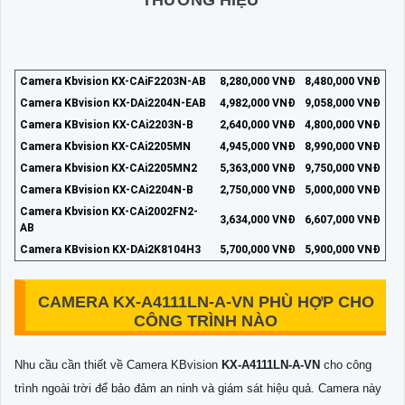
Camera Kbvision KX-CAiF2203N-AB
8,280,000 VNĐ
8,480,000 VNĐ
Camera KBvision KX-DAi2204N-EAB
4,982,000 VNĐ
9,058,000 VNĐ
Camera KBvision KX-CAi2203N-B
2,640,000 VNĐ
4,800,000 VNĐ
Camera Kbvision KX-CAi2205MN
4,945,000 VNĐ
8,990,000 VNĐ
Camera Kbvision KX-CAi2205MN2
5,363,000 VNĐ
9,750,000 VNĐ
Camera KBvision KX-CAi2204N-B
2,750,000 VNĐ
5,000,000 VNĐ
Camera Kbvision KX-CAi2002FN2-
3,634,000 VNĐ
6,607,000 VNĐ
AB
Camera KBvision KX-DAi2K8104H3
5,700,000 VNĐ
5,900,000 VNĐ
CAMERA KX-A4111LN-A-VN
PHÙ HỢP CHO
CÔNG TRÌNH NÀO
Nhu cầu cần thiết về Camera KBvision
KX-A4111LN-A-VN
cho công
trình ngoài trời để bảo đảm
an ninh và giám sát hiệu quả. Camera này