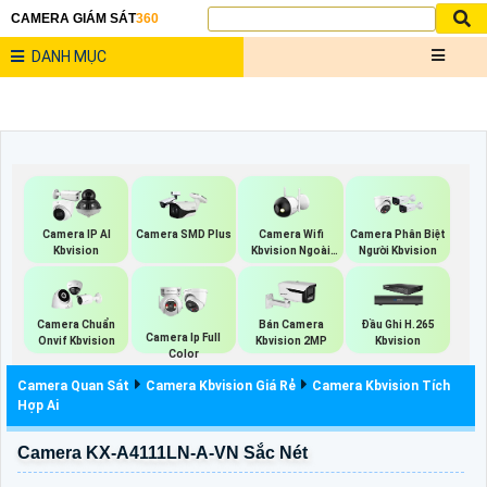
CAMERA GIÁM SÁT
360
DANH MỤC
Camera Wifi
Camera IP AI
Camera SMD Plus
Camera Phân Biệt
Kbvision Ngoài
Kbvision
Người Kbvision
Trời
Camera Chuẩn
Bán Camera
Đầu Ghi H.265
Camera Ip Full
Onvif Kbvision
Kbvision 2MP
Kbvision
Color
Camera Quan Sát
Camera Kbvision Giá Rẻ
Camera Kbvision Tích
Hợp Ai
Camera KX-A4111LN-A-VN Sắc Nét