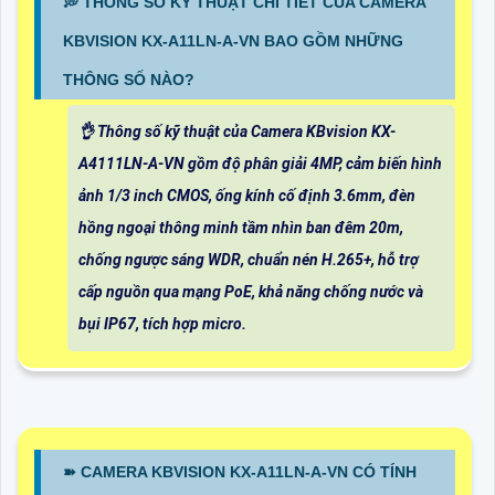
️💭 THÔNG SỐ KỸ THUẬT CHI TIẾT CỦA CAMERA
KBVISION KX-A11LN-A-VN BAO GỒM NHỮNG
THÔNG SỐ NÀO?
👌 Thông số kỹ thuật của Camera KBvision KX-
A4111LN-A-VN gồm độ phân giải 4MP, cảm biến hình
ảnh 1/3 inch CMOS, ống kính cố định 3.6mm, đèn
hồng ngoại thông minh tầm nhìn ban đêm 20m,
chống ngược sáng WDR, chuẩn nén H.265+, hỗ trợ
cấp nguồn qua mạng PoE, khả năng chống nước và
bụi IP67, tích hợp micro.
➽ CAMERA KBVISION KX-A11LN-A-VN CÓ TÍNH