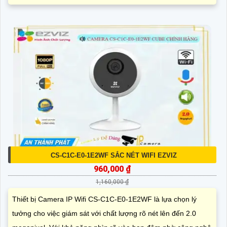
CS-C1C-E0-1E2WF SẮC NÉT WIFI EZVIZ
960,000 ₫
1,160,000 ₫
Thiết bị Camera IP Wifi CS-C1C-E0-1E2WF là lựa chọn lý
tưởng cho việc giám sát với chất lượng rõ nét lên đến 2.0