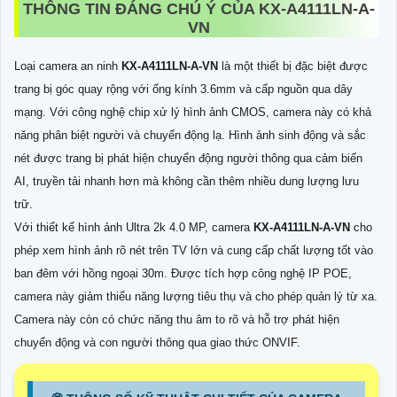
THÔNG TIN ĐÁNG CHÚ Ý CỦA
KX-A4111LN-A-
VN
Loại camera an ninh
KX-A4111LN-A-VN
là một thiết bị đặc biệt được
trang bị góc quay rộng với ống kính 3.6mm và cấp nguồn qua dây
mạng. Với công nghệ chip xử lý hình ảnh CMOS, camera này có khả
năng phân biệt người và chuyển động lạ. Hình ảnh sinh động và sắc
nét được trang bị phát hiện chuyển động người thông qua cảm biến
AI, truyền tải nhanh hơn mà không cần thêm nhiều dung lượng lưu
trữ.
Với thiết kế hình ảnh Ultra 2k 4.0 MP, camera
KX-A4111LN-A-VN
cho
phép xem hình ảnh rõ nét trên TV lớn và cung cấp chất lượng tốt vào
ban đêm với hồng ngoại 30m. Được tích hợp công nghệ IP POE,
camera này giảm thiểu năng lượng tiêu thụ và cho phép quản lý từ xa.
Camera này còn có chức năng thu âm to rõ và hỗ trợ phát hiện
chuyển động và con người thông qua giao thức ONVIF.