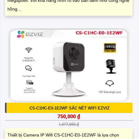
megapixel. Với khả năng nhìn rõ vào ban đêm nhờ công nghệ
hồng...
CS-C1HC-E0-1E2WF SẮC NÉT WIFI EZVIZ
750,000 ₫
1,077,000 ₫
Thiết bị Camera IP Wifi CS-C1HC-E0-1E2WF là lựa chọn