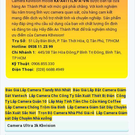
Camera KBvision model
KX-A4111LN-A-VN
được bán tại cửa
hàng An Thành Phát với mức giá phải chăng. Với kinh nghiệm
lâu năm trong lĩnh vực camera quan sát, cửa hàng cam kết
mang đến dịch vụ hỗ trợ nhiệt tình và chuyên nghiệp. Sản phẩm
này đáp ứng nhu cầu sử dụng của bạn với chất lượng ổn định
và đáng tin cậy. Hãy đến An Thành Phát để trải nghiệm những
ưu điểm của Camera KBvision!
Trụ Sở:
51 Lũy Bán Bích, P. Tân Thới Hòa, Q.Tân Phú, TP.HCM
Hotline: 0938.11.23.99
Chi Nhánh 1:
445/38 Tân Hòa Đông,P Bình Trị Đông, Bình Tân,
TP HCM
Kỹ Thuật:
0906.855.330
Điện Thoại:
(028) 6688.4949
Báo Giá Lắp Camera Tiandy Mới Nhất
Báo Giá Lắp Đặt Camera Giám
Sát Vantech
Lắp Camera Cho Công Ty Sản Xuất Thiết Bị Điện
Công
Ty Lắp Camera Quận 10
Lắp Máy Tính Tiền Cho Cửa Hàng Coffee
Lắp Camera Chống Trộm Gia Đình
Lắp Camera Giám Sát Dây Chuyền
Sản Xuất Sắc Nét
Trọn Bộ Camera Nhà Phố Giá rẻ
Lắp Camera Giám
sát Dây Chuyền Nhà xưởng
Camera Ultra 3k Kbvision