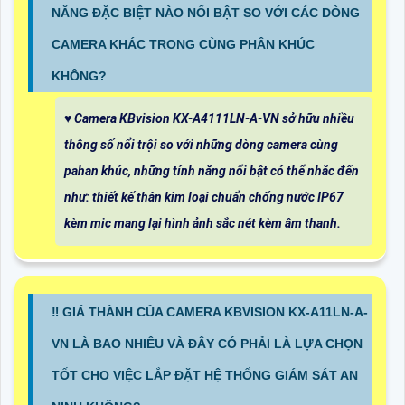
NĂNG ĐẶC BIỆT NÀO NỔI BẬT SO VỚI CÁC DÒNG
CAMERA KHÁC TRONG CÙNG PHÂN KHÚC
KHÔNG?
♥️ Camera KBvision KX-A4111LN-A-VN sở hữu nhiều
thông số nổi trội so với những dòng camera cùng
pahan khúc, những tính năng nổi bật có thể nhắc đến
như: thiết kế thân kim loại chuẩn chống nước IP67
kèm mic mang lại hình ảnh sắc nét kèm âm thanh.
‼️ GIÁ THÀNH CỦA CAMERA KBVISION KX-A11LN-A-
VN LÀ BAO NHIÊU VÀ ĐÂY CÓ PHẢI LÀ LỰA CHỌN
TỐT CHO VIỆC LẮP ĐẶT HỆ THỐNG GIÁM SÁT AN