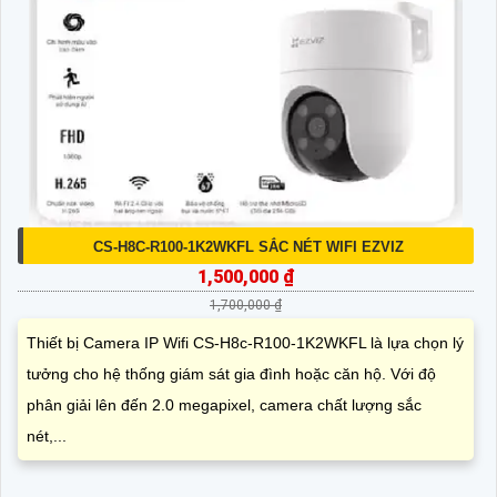
CS-H8C-R100-1K2WKFL SẮC NÉT WIFI EZVIZ
1,500,000 ₫
1,700,000 ₫
Thiết bị Camera IP Wifi CS-H8c-R100-1K2WKFL là lựa chọn lý
tưởng cho hệ thống giám sát gia đình hoặc căn hộ. Với độ
phân giải lên đến 2.0 megapixel, camera chất lượng sắc
nét,...