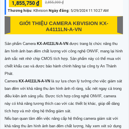
1,855,750 ₫
2,855,000 ₫
Thương hiệu:
KBvision
Ngày đăng:
5/29/2024 11:10:27 AM
GIỚI THIỆU CAMERA KBVISION
KX-
A4111LN-A-VN
Sản phẩm Camera
KX-A4111LN-A-VN
được trang bị chức năng thu
âm hình ảnh ban đêm chất lượng với công nghệ ONVIF, mang lại hình
ảnh sắc nét nhờ chip CMOS tích hợp. Sản phẩm này có thể mua với
chiết khấu cao và được bảo hành chính hãng tại công ty An Thành
Phát.
Camera
KX-A4111LN-A-VN
là sự lựa chọn lý tưởng cho việc giám sát
ban đêm với khả năng thu âm hình ảnh rõ ràng, sắc nét ngay cả trong
điều kiện ánh sáng yếu. Được tích hợp công nghệ ONVIF, camera
này có khả năng tương thích cao với các thiết bị khác, giúp dễ dàng
tích hợp và mở rộng hệ thống giám sát.
Nếu bạn quan tâm đến việc nâng cấp hệ thống camera giám sát với
khả năng thu âm hình ảnh ban đêm chất lượng, hãy xem xét sử dụng