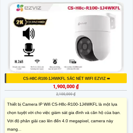
CS-H8C-R100-1J4WKFL SẮC NÉT WIFI EZVIZ ➠
1,900,000 ₫
2,100,000 ₫
Thiết bị Camera IP Wifi CS-H8c-R100-1J4WKFL là một lựa
chọn tuyệt vời cho việc giám sát gia đình và căn hộ của bạn.
Với độ phân giải cao lên đến 4.0 megapixel, camera này
mang...