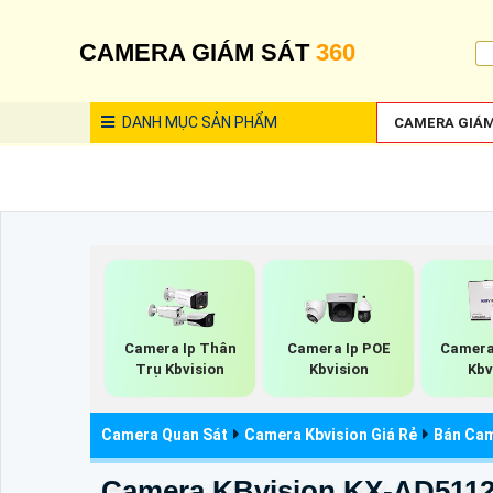
CAMERA GIÁM SÁT
360
DANH MỤC
SẢN PHẨM
CAMERA GIÁM
Camera Ip Thân
Camera Ip POE
Camera
Trụ Kbvision
Kbvision
Kbv
Camera Quan Sát
Camera Kbvision Giá Rẻ
Bán Cam
Camera KBvision KX-AD511