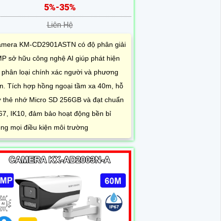
5%-35%
Liên Hệ
mera KM-CD2901ASTN có độ phân giải
P sở hữu công nghệ AI giúp phát hiện
 phân loại chính xác người và phương
ện. Tích hợp hồng ngoại tầm xa 40m, hỗ
ợ thẻ nhớ Micro SD 256GB và đạt chuẩn
67, IK10, đảm bảo hoạt động bền bỉ
ong mọi điều kiện môi trường