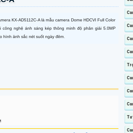
Ca
mera KX-AD5112C-A là mẫu camera Dome HDCVI Full Color
Ca
i công nghệ ánh sáng kép thông minh độ phân giải 5.0MP
o hình ảnh sắc nét suốt ngày đêm.
Ca
Ca
Tr
Ca
Ca
Ca
Tư
M
Ca