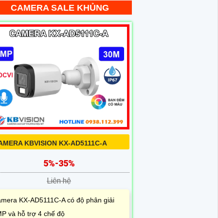
CAMERA SALE KHỦNG
AMERA KBVISION KX-AD5111C-A
5%-35%
Liên hệ
mera KX-AD5111C-A có độ phân giải
P và hỗ trợ 4 chế độ