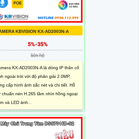
AMERA KBVISION KX-AD2003N-A
5%-35%
liên hệ
mera KX-AD2003N-A là dòng IP thân cố
nh ngoài trời với độ phân giải 2.0MP,
ng cấp hình ảnh sắc nét và chi tiết. Hỗ
ợ chuẩn nén H.265 tầm nhìn hồng ngoại
m và LED ánh...