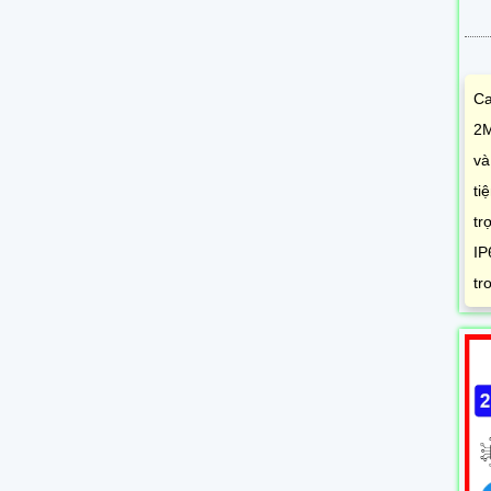
Ca
2M
và
ti
tr
IP
tr