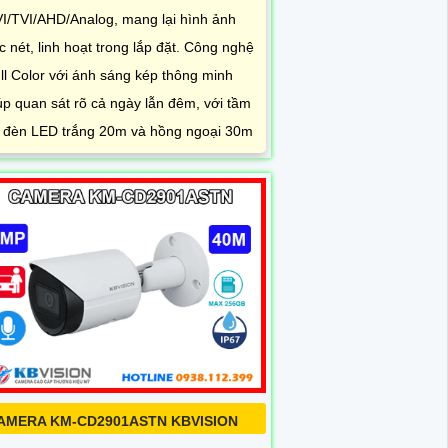
I/TVI/AHD/Analog, mang lại hình ảnh
c nét, linh hoạt trong lắp đặt. Công nghệ
ll Color với ánh sáng kép thông minh
úp quan sát rõ cả ngày lẫn đêm, với tầm
 đèn LED trắng 20m và hồng ngoại 30m
AMERA KM-CD2901ASTN KBVISION