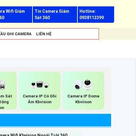
ra Wifi Giám
Tin Camera Giám
Hotline:
60
Sát 360
0938112399
ẦU GHI CAMERA
LIÊN HỆ
ám Sát
Camera IP Có Ghi
Camera IP Dome
Động
Âm Kbvision
Kbviison
ion
era Wifi Kbvision Ngoài Trời 360