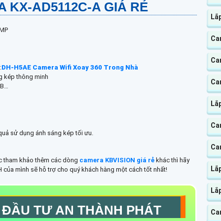
A KX-AD5112C-A GIÁ RẺ
Lắ
0MP
Ca
Ca
:
DH-H5AE Camera Wifi Xoay 360 Trong Nhà
ng kép thông minh
Ca
WB…
Lắ
Cam
quả sử dụng ánh sáng kép tối ưu.
Cam
 tham khảo thêm các dòng
camera KBVISION giá rẻ
khác thì hãy
Lắ
 của mình sẽ hỗ trợ cho quý khách hàng một cách tốt nhất!
Lắp
 ĐẦU TƯ AN THÀNH PHÁT
Ca