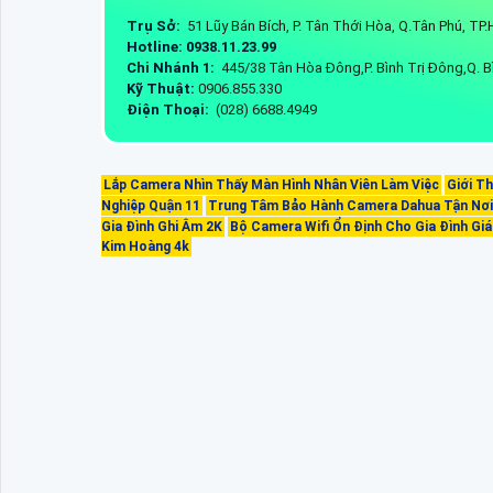
Trụ Sở:
51 Lũy Bán Bích, P. Tân Thới Hòa, Q.Tân Phú, T
Hotline: 0938.11.23.99
Chi Nhánh 1:
445/38 Tân Hòa Đông,P. Bình Trị Đông,Q. B
Kỹ Thuật:
0906.855.330
Điện Thoại:
(028) 6688.4949
Lắp Camera Nhìn Thấy Màn Hình Nhân Viên Làm Việc
Giới T
Nghiệp Quận 11
Trung Tâm Bảo Hành Camera Dahua Tận Nơi
Gia Đình Ghi Âm 2K
Bộ Camera Wifi Ổn Định Cho Gia Đình Giá
Kim Hoàng 4k