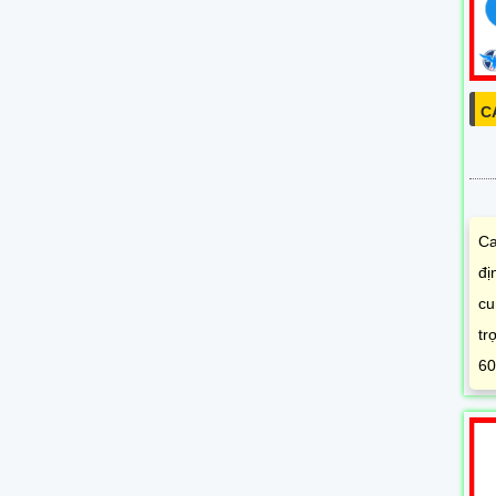
C
Ca
đị
cu
tr
60