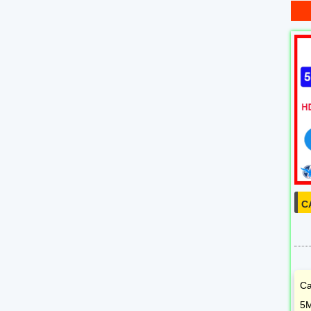
C
Ca
5M