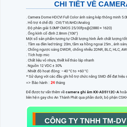
CHI TIẾT VỀ CAMER
. Camera Dome HDCVI Full Color ánh sáng kép thông minh 5.
. Hỗ trợ 4 chế độ : CVI/TVI/AHD/Analog
. Độ phân giải 5.0MP CMOS 25/30fps@(2880 × 1620)
. Ống kính cố định 2.8mm (106°)
Một số sản phẩm tương tự Chất lượng hình Ảnh chất lượng tốt
. Tầm xa đèn led trắng: 20m, tầm xa hồng ngoại 25m , ánh sá
. Chống ngược sáng DWDR, chống nhiễu 2DNR, BLC, HLC, A
. Tích hợp mic
. Chất liệu vỏ nhựa, thiết kế tháo lắp nhanh
. Nguồn 12 VDC ± 30%
. Nhiệt độ hoạt động: –40 °C to +60 °C
* Sử dụng với các đầu ghi hỗ trợ chức năng SMD để đạt hiệu 
=> Bảo hành :
24
tháng
Để được tư vấn thêm về
camera ghi âm
KX-AD5112C-A
hoặc
liên hệ n gay cho An Thành Phát qua phần dưới, bộ phận CSKH
CÔNG TY TNHH TM-DV