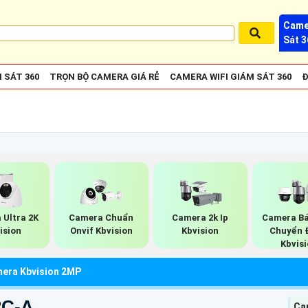
Came
Sát 3
 SÁT 360
TRỌN BỘ CAMERA GIÁ RẺ
CAMERA WIFI GIÁM SÁT 360
Đ
 Ultra 2K
Camera Chuẩn
Camera 2k Ip
Camera B
ision
Onvif Kbvision
Kbvision
Chuyển 
Kbvis
era Kbvision 2MP
2C-A
Cam