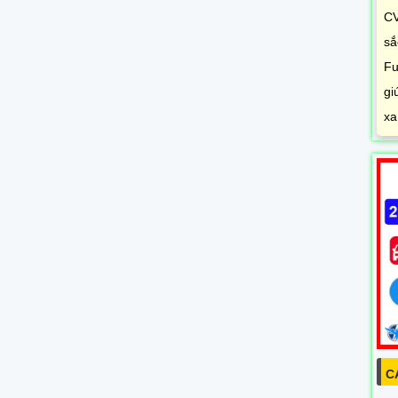
CV
sắ
Fu
gi
xa
C