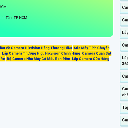
P.HCM
Cam
ình Tân, TP. HCM
Ca
Lắ
Ca
hiệu Về Camera Hikvision Hàng Thương Hiệu
Sửa Máy Tính Chuyên
Lắp Camera Thương Hiệu Hikvision Chính Hãng
Camera Quan Sát
Lắp
 Rẻ
Bộ Camera Nhà Máy Có Màu Ban Đêm
Lắp Camera Cửa Hàng
360
Ca
Ca
chấ
To
Ca