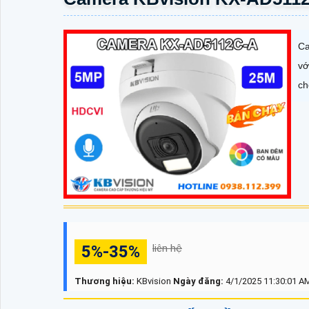
Ca
vớ
ch
5%-35%
liên hệ
Thương hiệu:
KBvision
Ngày đăng:
4/1/2025 11:30:01 A