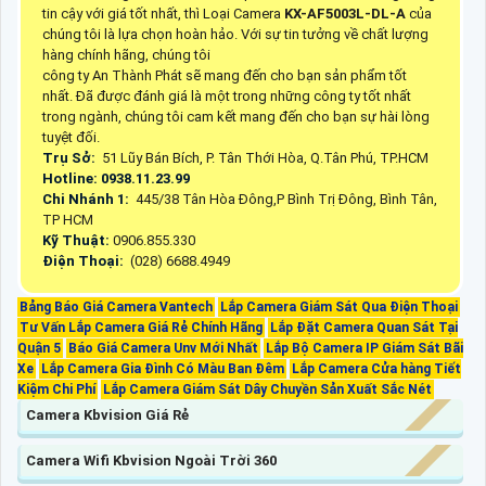
tin cậy với giá tốt nhất, thì Loại Camera
KX-AF5003L-DL-A
của
chúng tôi là lựa chọn hoàn hảo. Với sự tin tưởng về chất lượng
hàng chính hãng, chúng tôi
công ty An Thành Phát sẽ mang đến cho bạn sản phẩm tốt
nhất. Đã được đánh giá là một trong những công ty tốt nhất
trong ngành, chúng tôi cam kết mang đến cho bạn sự hài lòng
tuyệt đối.
Trụ Sở:
51 Lũy Bán Bích, P. Tân Thới Hòa, Q.Tân Phú, TP.HCM
Hotline: 0938.11.23.99
Chi Nhánh 1:
445/38 Tân Hòa Đông,P Bình Trị Đông, Bình Tân,
TP HCM
Kỹ Thuật:
0906.855.330
Điện Thoại:
(028) 6688.4949
Bảng Báo Giá Camera Vantech
Lắp Camera Giám Sát Qua Điện Thoại
Tư Vấn Lắp Camera Giá Rẻ Chính Hãng
Lắp Đặt Camera Quan Sát Tại
Quận 5
Báo Giá Camera Unv Mới Nhất
Lắp Bộ Camera IP Giám Sát Bãi
Xe
Lắp Camera Gia Đình Có Màu Ban Đêm
Lắp Camera Cửa hàng Tiết
Kiệm Chi Phí
Lắp Camera Giám Sát Dây Chuyền Sản Xuất Sắc Nét
Camera Kbvision Giá Rẻ
Camera Wifi Kbvision Ngoài Trời 360