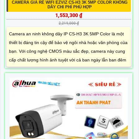
CAMERA GIÁ RẺ WIFI EZVIZ CS-H3 3K 5MP COLOR KHÔNG
DÂY CHI PHÍ PHÙ HỢP
1,553,300 ₫
2,219,000 ₫
Camera an ninh không dây IP CS-H3 3K 5MP Color là một
thiết bị đáng tin cậy để bảo vệ ngôi nhà hoặc văn phòng của
bạn. Với công nghệ CMOS màu sắc đẹp, camera này cung
cấp chất lượng hình ảnh tuyệt vời cả ban ngày lẫn ban đêm