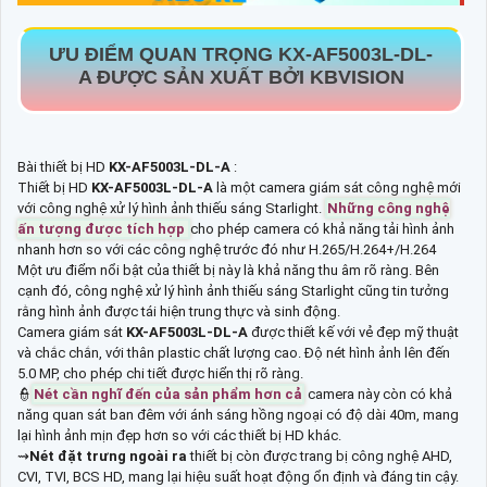
ƯU ĐIỂM QUAN TRỌNG
KX-AF5003L-DL-
A
ĐƯỢC SẢN XUẤT BỞI KBVISION
Bài thiết bị HD
KX-AF5003L-DL-A
:
Thiết bị HD
KX-AF5003L-DL-A
là một camera giám sát công nghệ mới
với công nghệ xử lý hình ảnh thiếu sáng Starlight.
Những công nghệ
ấn tượng được tích hợp
cho phép camera có khả năng tải hình ảnh
nhanh hơn so với các công nghệ trước đó như H.265/H.264+/H.264
Một ưu điểm nổi bật của thiết bị này là khả năng thu âm rõ ràng. Bên
cạnh đó, công nghệ xử lý hình ảnh thiếu sáng Starlight cũng tin tưởng
rằng hình ảnh được tái hiện trung thực và sinh động.
Camera giám sát
KX-AF5003L-DL-A
được thiết kế với vẻ đẹp mỹ thuật
và chắc chắn, với thân plastic chất lượng cao. Độ nét hình ảnh lên đến
5.0 MP, cho phép chi tiết được hiển thị rõ ràng.
👮
Nét cần nghĩ đến của sản phẩm hơn cả
camera này còn có khả
năng quan sát ban đêm với ánh sáng hồng ngoại có độ dài 40m, mang
lại hình ảnh mịn đẹp hơn so với các thiết bị HD khác.
⇝
Nét đặt trưng ngoài ra
thiết bị còn được trang bị công nghệ AHD,
CVI, TVI, BCS HD, mang lại hiệu suất hoạt động ổn định và đáng tin cậy.