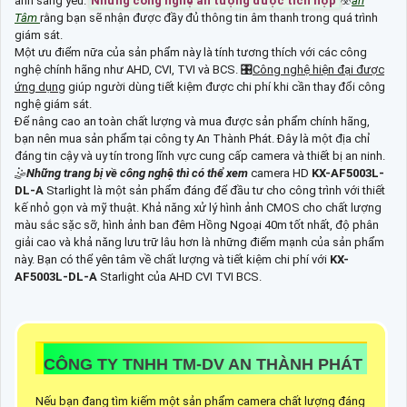
ánh sáng yếu.
Những công nghệ ấn tượng được tích hợp
☣️
an
Tâm
rằng bạn sẽ nhận được đầy đủ thông tin âm thanh trong quá trình
giám sát.
Một ưu điểm nữa của sản phẩm này là tính tương thích với các công
nghệ chính hãng như AHD, CVI, TVI và BCS. 🎛
Công nghệ hiện đại được
ứng dụng
giúp người dùng tiết kiệm được chi phí khi cần thay đổi công
nghệ giám sát.
Để nâng cao an toàn chất lượng và mua được sản phẩm chính hãng,
bạn nên mua sản phẩm tại công ty An Thành Phát. Đây là một địa chỉ
đáng tin cậy và uy tín trong lĩnh vực cung cấp camera và thiết bị an ninh.
🤹
Những trang bị về công nghệ thì có thể xem
camera HD
KX-AF5003L-
DL-A
Starlight là một sản phẩm đáng để đầu tư cho công trình với thiết
kế nhỏ gọn và mỹ thuật. Khả năng xử lý hình ảnh CMOS cho chất lượng
màu sắc sặc sỡ, hình ảnh ban đêm Hồng Ngoại 40m tốt nhất, độ phân
giải cao và khả năng lưu trữ lâu hơn là những điểm mạnh của sản phẩm
này. Bạn có thể yên tâm về chất lượng và tiết kiệm chi phí với
KX-
AF5003L-DL-A
Starlight của AHD CVI TVI BCS.
CÔNG TY TNHH TM-DV AN THÀNH PHÁT
Nếu bạn đang tìm kiếm một sản phẩm camera chất lượng đáng