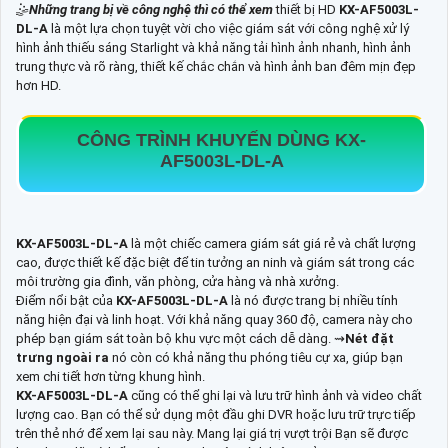
🤹
Những trang bị về công nghệ thì có thể xem
thiết bị HD
KX-AF5003L-
DL-A
là một lựa chọn tuyệt vời cho việc giám sát với công nghệ xử lý
hình ảnh thiếu sáng Starlight và khả năng tải hình ảnh nhanh, hình ảnh
trung thực và rõ ràng, thiết kế chắc chắn và hình ảnh ban đêm mịn đẹp
hơn HD.
CÔNG TRÌNH KHUYẾN DÙNG
KX-
AF5003L-DL-A
KX-AF5003L-DL-A
là một chiếc camera giám sát giá rẻ và chất lượng
cao, được thiết kế đặc biệt để tin tưởng an ninh và giám sát trong các
môi trường gia đình, văn phòng, cửa hàng và nhà xưởng.
Điểm nổi bật của
KX-AF5003L-DL-A
là nó được trang bị nhiều tính
năng hiện đại và linh hoạt. Với khả năng quay 360 độ, camera này cho
phép bạn giám sát toàn bộ khu vực một cách dễ dàng. ⇝
Nét đặt
trưng ngoài ra
nó còn có khả năng thu phóng tiêu cự xa, giúp bạn
xem chi tiết hơn từng khung hình.
KX-AF5003L-DL-A
cũng có thể ghi lại và lưu trữ hình ảnh và video chất
lượng cao. Bạn có thể sử dụng một đầu ghi DVR hoặc lưu trữ trực tiếp
trên thẻ nhớ để xem lại sau này. Mang lại giá trị vượt trội Bạn sẽ được