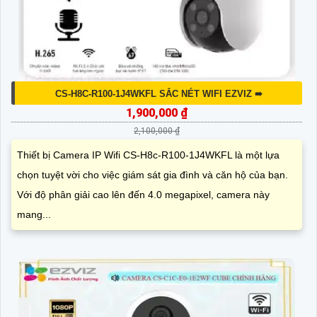
CS-H8C-R100-1J4WKFL SẮC NÉT WIFI EZVIZ ➠
1,900,000 ₫
2,100,000 ₫
Thiết bị Camera IP Wifi CS-H8c-R100-1J4WKFL là một lựa
chọn tuyệt vời cho việc giám sát gia đình và căn hộ của bạn.
Với độ phân giải cao lên đến 4.0 megapixel, camera này
mang...