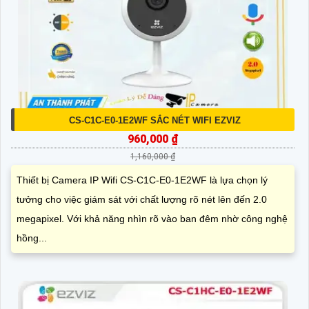
CS-C1C-E0-1E2WF SẮC NÉT WIFI EZVIZ
960,000 ₫
1,160,000 ₫
Thiết bị Camera IP Wifi CS-C1C-E0-1E2WF là lựa chọn lý
tưởng cho việc giám sát với chất lượng rõ nét lên đến 2.0
megapixel. Với khả năng nhìn rõ vào ban đêm nhờ công nghệ
hồng...