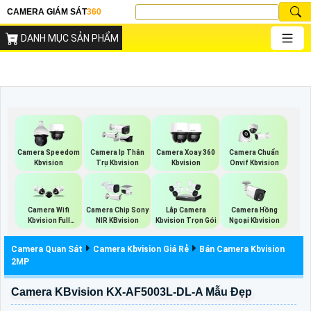
CAMERA GIÁM SÁT
360
DANH MỤC SẢN PHẨM
Camera Speedom
Camera Ip Thân
Camera Xoay 360
Camera Chuẩn
Kbvision
Trụ Kbvision
Kbvision
Onvif Kbvision
Camera Wifi
Camera Chip Sony
Lắp Camera
Camera Hồng
Kbvision Full
NIR KBvision
Kbvision Trọn Gói
Ngoại Kbvision
Color
Camera Quan Sát
Camera Kbvision Giá Rẻ
Bán Camera Kbvision
2MP
Camera KBvision KX-AF5003L-DL-A Mẫu Đẹp