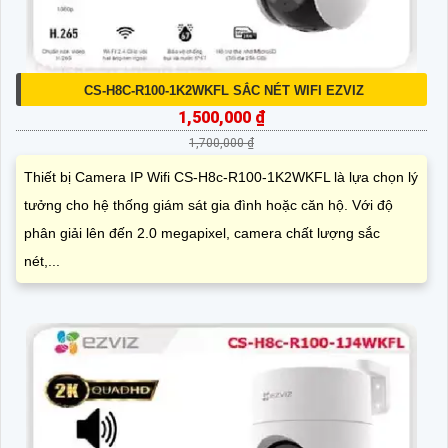
CS-H8C-R100-1K2WKFL SẮC NÉT WIFI EZVIZ
1,500,000 ₫
1,700,000 ₫
Thiết bị Camera IP Wifi CS-H8c-R100-1K2WKFL là lựa chọn lý
tưởng cho hệ thống giám sát gia đình hoặc căn hộ. Với độ
phân giải lên đến 2.0 megapixel, camera chất lượng sắc
nét,...