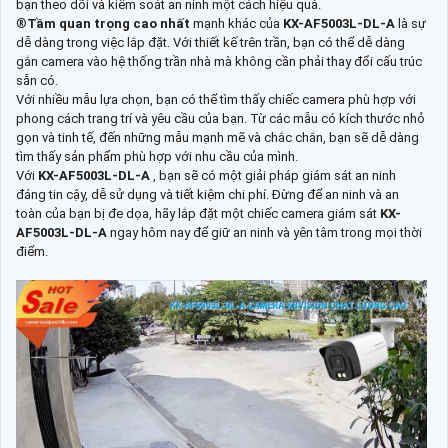
bạn theo dõi và kiểm soát an ninh một cách hiệu quả.
®️
Tầm quan trọng cao nhất
mạnh khác của
KX-AF5003L-DL-A
là sự
dễ dàng trong việc lắp đặt. Với thiết kế trên trần, bạn có thể dễ dàng
gắn camera vào hệ thống trần nhà mà không cần phải thay đổi cấu trúc
sẵn có.
Với nhiều mẫu lựa chọn, bạn có thể tìm thấy chiếc camera phù hợp với
phong cách trang trí và yêu cầu của bạn. Từ các mẫu có kích thước nhỏ
gọn và tinh tế, đến những mẫu mạnh mẽ và chắc chắn, bạn sẽ dễ dàng
tìm thấy sản phẩm phù hợp với nhu cầu của mình.
Với
KX-AF5003L-DL-A
, bạn sẽ có một giải pháp giám sát an ninh
đáng tin cậy, dễ sử dụng và tiết kiệm chi phí. Đừng để an ninh và an
toàn của bạn bị đe dọa, hãy lắp đặt một chiếc camera giám sát
KX-
AF5003L-DL-A
ngay hôm nay để giữ an ninh và yên tâm trong mọi thời
điểm.