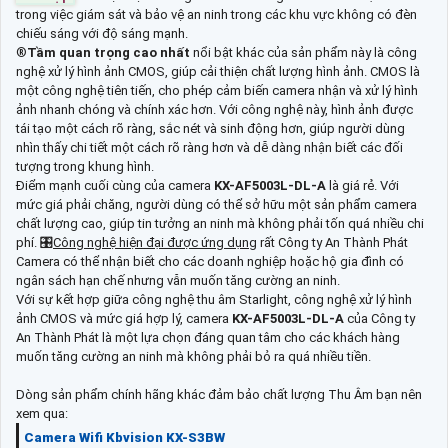
trong việc giám sát và bảo vệ an ninh trong các khu vực không có đèn
chiếu sáng với độ sáng mạnh.
®️
Tầm quan trọng cao nhất
nổi bật khác của sản phẩm này là công
nghệ xử lý hình ảnh CMOS, giúp cải thiện chất lượng hình ảnh. CMOS là
một công nghệ tiên tiến, cho phép cảm biến camera nhận và xử lý hình
ảnh nhanh chóng và chính xác hơn. Với công nghệ này, hình ảnh được
tái tạo một cách rõ ràng, sắc nét và sinh động hơn, giúp người dùng
nhìn thấy chi tiết một cách rõ ràng hơn và dễ dàng nhận biết các đối
tượng trong khung hình.
Điểm mạnh cuối cùng của camera
KX-AF5003L-DL-A
là giá rẻ. Với
mức giá phải chăng, người dùng có thể sở hữu một sản phẩm camera
chất lượng cao, giúp tin tưởng an ninh mà không phải tốn quá nhiều chi
phí. 🎛
Công nghệ hiện đại được ứng dụng
rất Công ty An Thành Phát
Camera có thể nhận biết cho các doanh nghiệp hoặc hộ gia đình có
ngân sách hạn chế nhưng vẫn muốn tăng cường an ninh.
Với sự kết hợp giữa công nghệ thu âm Starlight, công nghệ xử lý hình
ảnh CMOS và mức giá hợp lý, camera
KX-AF5003L-DL-A
của Công ty
An Thành Phát là một lựa chọn đáng quan tâm cho các khách hàng
muốn tăng cường an ninh mà không phải bỏ ra quá nhiều tiền.
Dòng sản phẩm chính hãng khác đảm bảo chất lượng Thu Âm bạn nên
xem qua:
Camera Wifi Kbvision KX-S3BW