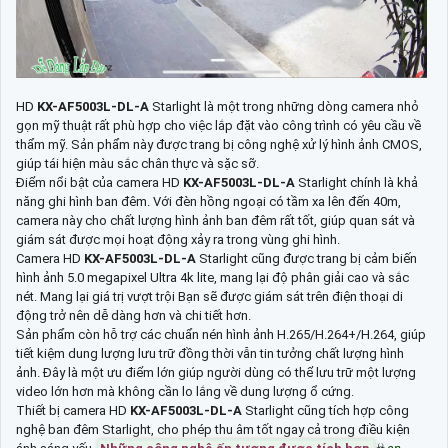
HD
KX-AF5003L-DL-A
Starlight là một trong những dòng camera nhỏ
gọn mỹ thuật rất phù hợp cho việc lắp đặt vào công trình có yêu cầu về
thẩm mỹ. Sản phẩm này được trang bị công nghệ xử lý hình ảnh CMOS,
giúp tái hiện màu sắc chân thực và sặc sỡ.
Điểm nổi bật của camera HD
KX-AF5003L-DL-A
Starlight chính là khả
năng ghi hình ban đêm. Với đèn hồng ngoại có tầm xa lên đến 40m,
camera này cho chất lượng hình ảnh ban đêm rất tốt, giúp quan sát và
giám sát được mọi hoạt động xảy ra trong vùng ghi hình.
Camera HD
KX-AF5003L-DL-A
Starlight cũng được trang bị cảm biến
hình ảnh 5.0 megapixel Ultra 4k lite, mang lại độ phân giải cao và sắc
nét. Mang lại giá trị vượt trội Bạn sẽ được giám sát trên điện thoại di
động trở nên dễ dàng hơn và chi tiết hơn.
Sản phẩm còn hỗ trợ các chuẩn nén hình ảnh H.265/H.264+/H.264, giúp
tiết kiệm dung lượng lưu trữ đồng thời vẫn tin tưởng chất lượng hình
ảnh. Đây là một ưu điểm lớn giúp người dùng có thể lưu trữ một lượng
video lớn hơn mà không cần lo lắng về dung lượng ổ cứng.
Thiết bị camera HD
KX-AF5003L-DL-A
Starlight cũng tích hợp công
nghệ ban đêm Starlight, cho phép thu âm tốt ngay cả trong điều kiện