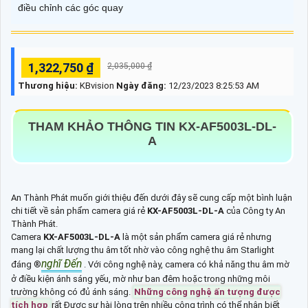
điều chỉnh các góc quay
1,322,750 ₫
2,035,000 ₫
Thương hiệu:
KBvision
Ngày đăng:
12/23/2023 8:25:53 AM
THAM KHẢO THÔNG TIN
KX-AF5003L-DL-
A
An Thành Phát muốn giới thiệu đến dưới đây sẽ cung cấp một bình luận
chi tiết về sản phẩm camera giá rẻ
KX-AF5003L-DL-A
của Công ty An
Thành Phát.
Camera
KX-AF5003L-DL-A
là một sản phẩm camera giá rẻ nhưng
mang lại chất lượng thu âm tốt nhờ vào công nghệ thu âm Starlight
nghĩ Đến
đáng ®️
. Với công nghệ này, camera có khả năng thu âm mờ
ở điều kiện ánh sáng yếu, mờ như ban đêm hoặc trong những môi
trường không có đủ ánh sáng.
Những công nghệ ấn tượng được
tích hợp
rất Được sự hài lòng trên nhiều công trình có thể nhận biết