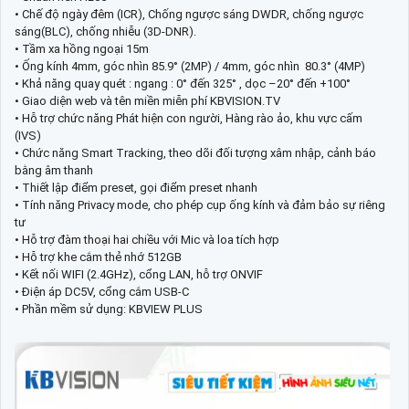
• Chế độ ngày đêm (ICR), Chống ngược sáng DWDR, chống ngược
sáng(BLC), chống nhiễu (3D-DNR).
• Tầm xa hồng ngoại 15m
• Ống kính 4mm, góc nhìn 85.9° (2MP) / 4mm, góc nhìn 80.3° (4MP)
• Khả năng quay quét : ngang : 0° đến 325° , dọc –20° đến +100°
• Giao diện web và tên miền miễn phí KBVISION.TV
• Hỗ trợ chức năng Phát hiện con người, Hàng rào ảo, khu vực cấm
(IVS)
• Chức năng Smart Tracking, theo dõi đối tượng xâm nhập, cảnh báo
bằng âm thanh
• Thiết lập điểm preset, gọi điểm preset nhanh
• Tính năng Privacy mode, cho phép cụp ống kính và đảm bảo sự riêng
tư
• Hỗ trợ đàm thoại hai chiều với Mic và loa tích hợp
• Hỗ trợ khe cắm thẻ nhớ 512GB
• Kết nối WIFI (2.4GHz), cổng LAN, hỗ trợ ONVIF
• Điện áp DC5V, cổng cắm USB-C
• Phần mềm sử dụng: KBVIEW PLUS