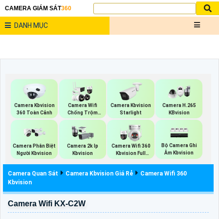
CAMERA GIÁM SÁT
360
DANH MỤC
Camera Kbvision
Camera Wifi
Camera Kbvision
Camera H.265
360 Toàn Cảnh
Chống Trộm
Starlight
KBvision
Kbvision
Bộ Camera Ghi
Camera Phân Biệt
Camera 2k Ip
Camera Wifi 360
Âm Kbvision
Người Kbvision
Kbvision
Kbvision Full
Color
Camera Quan Sát
Camera Kbvision Giá Rẻ
Camera Wifi 360
Kbvision
Camera Wifi KX-C2W