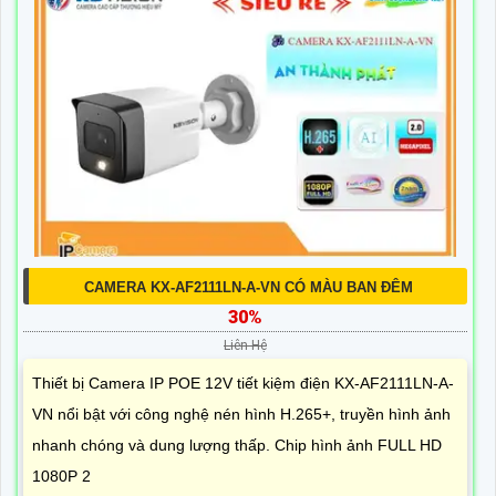
CAMERA KX-AF2111LN-A-VN CÓ MÀU BAN ĐÊM
30%
Liên Hệ
Thiết bị Camera IP POE 12V tiết kiệm điện KX-AF2111LN-A-
VN nổi bật với công nghệ nén hình H.265+, truyền hình ảnh
nhanh chóng và dung lượng thấp. Chip hình ảnh FULL HD
1080P 2