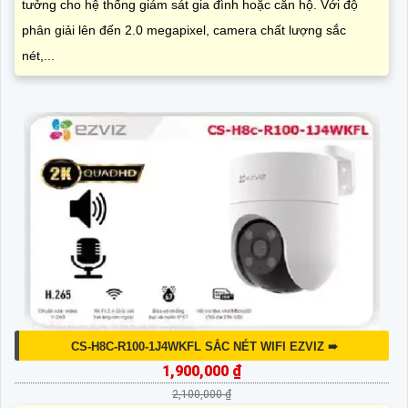
tưởng cho hệ thống giám sát gia đình hoặc căn hộ. Với độ
phân giải lên đến 2.0 megapixel, camera chất lượng sắc
nét,...
CS-H8C-R100-1J4WKFL SẮC NÉT WIFI EZVIZ ➠
1,900,000 ₫
2,100,000 ₫