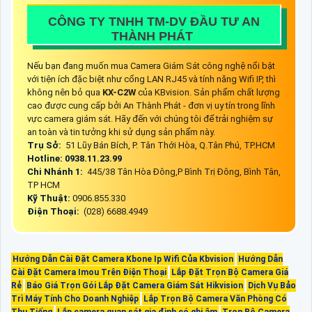
CÔNG TY TNHH TM-DV ĐẦU TƯ AN
THÀNH PHÁT
Nếu bạn đang muốn mua Camera Giám Sát công nghệ nổi bật
với tiện ích đặc biệt như cổng LAN RJ45 và tính năng Wifi IP, thì
không nên bỏ qua
KX-C2W
của KBvision. Sản phẩm chất lượng
cao được cung cấp bởi An Thành Phát - đơn vị uy tín trong lĩnh
vực camera giám sát. Hãy đến với chúng tôi để trải nghiệm sự
an toàn và tin tưởng khi sử dụng sản phẩm này.
Trụ Sở:
51 Lũy Bán Bích, P. Tân Thới Hòa, Q.Tân Phú, TP.HCM
Hotline: 0938.11.23.99
Chi Nhánh 1:
445/38 Tân Hòa Đông,P Bình Trị Đông, Bình Tân,
TP HCM
Kỹ Thuật:
0906.855.330
Điện Thoại:
(028) 6688.4949
Hướng Dẫn Cài Đặt Camera Kbone Ip Wifi Của Kbvision
Hướng Dẫn
Cài Đặt Camera Imou Trên Điện Thoại
Lắp Đặt Trọn Bộ Camera Giá
Rẻ
Báo Giá Trọn Gói Lắp Đặt Camera Giám Sát Hikvision
Dịch Vụ Bảo
Trì Máy Tính Cho Doanh Nghiệp
Lắp Trọn Bộ Camera Văn Phòng Có