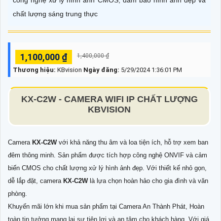
công nghệ xử lý hình ảnh CMOS, đảm bảo hình ảnh đẹp và
chất lượng sáng trung thực
1,100,000 ₫
1,400,000 ₫
Thương hiệu:
KBvision
Ngày đăng:
5/29/2024 1:36:01 PM
KX-C2W -
CAMERA WIFI IP CHẤT LƯỢNG
KBVISION
Camera
KX-C2W
với khả năng thu âm và loa tiện ích, hỗ trợ xem ban
đêm thông minh. Sản phẩm được tích hợp công nghệ ONVIF và cảm
biến CMOS cho chất lượng xử lý hình ảnh đẹp. Với thiết kế nhỏ gọn,
dễ lắp đặt, camera
KX-C2W
là lựa chọn hoàn hảo cho gia đình và văn
phòng.
Khuyến mãi lớn khi mua sản phẩm tại Camera An Thành Phát, Hoàn
toàn tin tưởng mang lại sự tiện lợi và an tâm cho khách hàng. Với giá