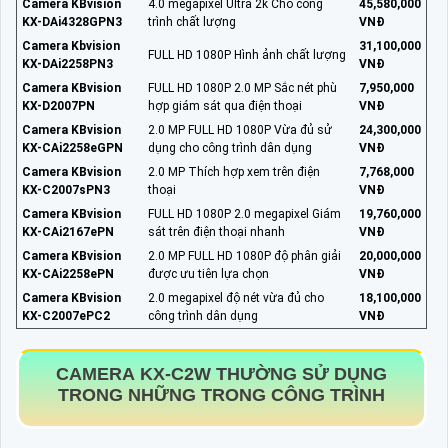
Camera KBvision
4.0 megapixel Ultra 2k Cho công
45,580,000
KX-DAi4328GPN3
trình chất lượng
VNĐ
Camera Kbvision
31,100,000
FULL HD 1080P Hình ảnh chất lượng
KX-DAi2258PN3
VNĐ
Camera KBvision
FULL HD 1080P 2.0 MP Sắc nét phù
7,950,000
KX-D2007PN
hợp giám sát qua điện thoại
VNĐ
Camera KBvision
2.0 MP FULL HD 1080P Vừa đủ sử
24,300,000
KX-CAi2258eGPN
dụng cho công trình dân dụng
VNĐ
Camera KBvision
2.0 MP Thích hợp xem trên điện
7,768,000
KX-C2007sPN3
thoại
VNĐ
Camera KBvision
FULL HD 1080P 2.0 megapixel Giám
19,760,000
KX-CAi2167ePN
sát trên điện thoại nhanh
VNĐ
Camera KBvision
2.0 MP FULL HD 1080P độ phân giải
20,000,000
KX-CAi2258ePN
được ưu tiên lựa chọn
VNĐ
Camera KBvision
2.0 megapixel độ nét vừa đủ cho
18,100,000
KX-C2007ePC2
công trình dân dụng
VNĐ
CAMERA
KX-C2W
THƯỜNG SỬ DỤNG
TRONG NHỮNG TRONG CÔNG TRÌNH