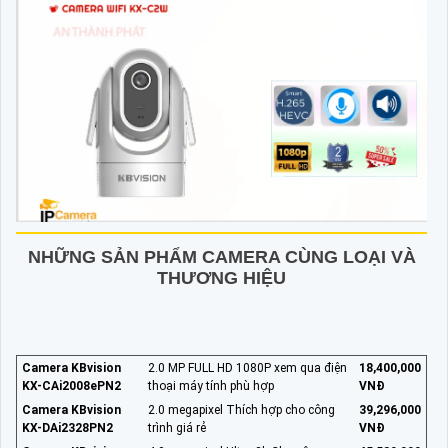
NHỮNG SẢN PHẨM CAMERA CÙNG LOẠI VÀ
THƯƠNG HIỆU
Camera KBvision
2.0 MP FULL HD 1080P xem qua điện
18,400,000
KX-CAi2008ePN2
thoại máy tính phù hợp
VNĐ
Camera KBvision
2.0 megapixel Thích hợp cho công
39,296,000
KX-DAi2328PN2
trình giá rẻ
VNĐ