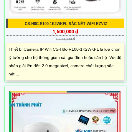
CS-H8C-R100-1K2WKFL SẮC NÉT WIFI EZVIZ
1,500,000 ₫
1,700,000 ₫
Thiết bị Camera IP Wifi CS-H8c-R100-1K2WKFL là lựa chọn
lý tưởng cho hệ thống giám sát gia đình hoặc căn hộ. Với độ
phân giải lên đến 2.0 megapixel, camera chất lượng sắc
nét,...