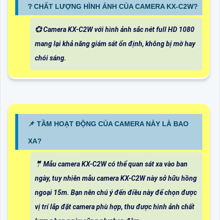
❔ CHẤT LƯỢNG HÌNH ẢNH CỦA CAMERA KX-C2W?
💞 Camera KX-C2W với hình ảnh sắc nét full HD 1080
mang lại khả năng giám sát ổn định, không bị mờ hay
chói sáng.
📌 TẦM HOẠT ĐỘNG CỦA CAMERA NÀY LÀ BAO
XA?
🤵 Mẫu camera KX-C2W có thể quan sát xa vào ban
ngày, tuy nhiên mẫu camera KX-C2W này sở hữu hồng
ngoại 15m. Bạn nên chú ý đến điều này để chọn được
vị trí lắp đặt camera phù hợp, thu được hình ảnh chất