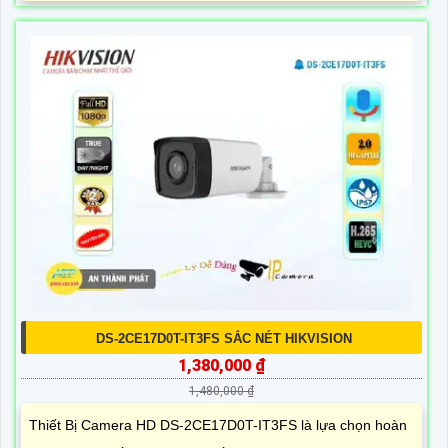
DS-2CE17D0T-IT3FS SẮC NÉT HIKVISION
1,380,000 ₫
1,480,000 ₫
Thiết Bị Camera HD DS-2CE17D0T-IT3FS là lựa chọn hoàn