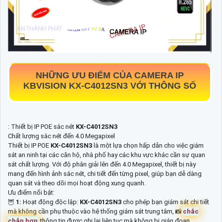
NHỮNG ƯU ĐIỂM CỦA CAMERA IP
KBVISION
KX-C4012SN3
VỚI THÔNG SỐ
: Thiết bị IP POE sắc nét
KX-C4012SN3
Chất lượng sắc nét đến 4.0 Megapixel
Thiết bị IP POE
KX-C4012SN3
là một lựa chọn hấp dẫn cho việc giám
sát an ninh tại các căn hộ, nhà phố hay các khu vực khác cần sự quan
sát chất lượng. Với độ phân giải lên đến 4.0 Megapixel, thiết bị này
mang đến hình ảnh sắc nét, chi tiết đến từng pixel, giúp bạn dễ dàng
quan sát và theo dõi mọi hoạt động xung quanh.
Ưu điểm nổi bật:
🦉
1:
Hoạt động độc lập:
KX-C4012SN3
cho phép bạn giám sát chi tiết
mà không cần phụ thuộc vào hệ thống giám sát trung tâm, 📸
chắc
chắn hơn
thông tin được ghi lại liên tục mà không bị gián đoạn.