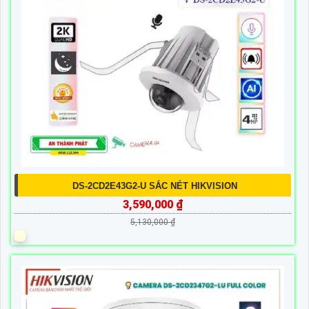
DS-2CD2E43G2-U SẮC NÉT HIKVISION
3,590,000 ₫
5,130,000 ₫