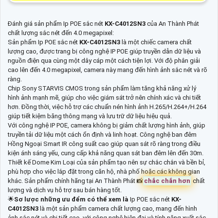
Đánh giá sản phẩm Ip POE sắc nét
KX-C4012SN3
của An Thành Phát
chất lượng sắc nét đến 4.0 megapixel:
Sản phẩm Ip POE sắc nét
KX-C4012SN3
là một chiếc camera chất
lượng cao, được trang bị công nghệ IP POE giúp truyền dẫn dữ liệu và
nguồn điện qua cùng một dây cáp một cách tiện lợi. Với độ phân giải
cao lên đến 4.0 megapixel, camera này mang đến hình ảnh sắc nét và rõ
ràng.
Chip Sony STARVIS CMOS trong sản phẩm làm tăng khả năng xử lý
hình ảnh mạnh mẽ, giúp cho việc giám sát trở nên chính xác và chi tiết
hơn. Đồng thời, việc hỗ trợ các chuẩn nén hình ảnh H.265/H.264+/H.264
giúp tiết kiệm băng thông mạng và lưu trữ dữ liệu hiệu quả.
Với công nghệ IP POE, camera không bị giảm chất lượng hình ảnh, giúp
truyền tải dữ liệu một cách ổn định và linh hoạt. Công nghệ ban đêm
Hồng Ngoại Smart IR công suất cao giúp quan sát rõ ràng trong điều
kiện ánh sáng yếu, cung cấp khả năng quan sát ban đêm lên đến 30m.
Thiết kế Dome Kim Loại của sản phẩm tạo nên sự chắc chắn và bền bỉ,
phù hợp cho việc lắp đặt trong căn hộ, nhà phố hoặc các không gian
khác. Sản phẩm chính hãng tại An Thành Phát 📸
chắc chắn hơn
chất
lượng và dịch vụ hỗ trợ sau bán hàng tốt.
🌟
Sơ lược những ưu đểm có thể xem là
Ip POE sắc nét
KX-
C4012SN3
là một sản phẩm camera chất lượng cao, mang đến hình
ảnh sắc nét và chi tiết cao, với công nghệ hiện đại và tính năng xuất sắc.