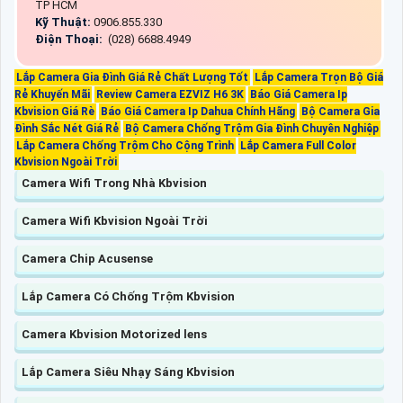
TP HCM
Kỹ Thuật:
0906.855.330
Điện Thoại:
(028) 6688.4949
Lắp Camera Gia Đình Giá Rẻ Chất Lượng Tốt
Lắp Camera Trọn Bộ Giá
Rẻ Khuyến Mãi
Review Camera EZVIZ H6 3K
Báo Giá Camera Ip
Kbvision Giá Rè
Báo Giá Camera Ip Dahua Chính Hãng
Bộ Camera Gia
Đình Sắc Nét Giá Rẻ
Bộ Camera Chống Trộm Gia Đình Chuyên Nghiệp
Lắp Camera Chống Trộm Cho Cộng Trình
Lắp Camera Full Color
Kbvision Ngoài Trời
Camera Wifi Trong Nhà Kbvision
Camera Wifi Kbvision Ngoài Trời
Camera Chip Acusense
Lắp Camera Có Chống Trộm Kbvision
Camera Kbvision Motorized lens
Lắp Camera Siêu Nhạy Sáng Kbvision