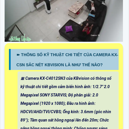
➽ THÔNG SỐ KỸ THUẬT CHI TIẾT CỦA CAMERA KX-
CSN SẮC NÉT KBVISION LÀ NHƯ THẾ NÀO?
🎀 Camera KX-C4012SN3 của KBvision có thông số
kỹ thuật chi tiết gồm cảm biến hình ảnh: 1/2.7" 2.0
Megapixel SONY STARVIS; Độ phân giải: 2.0
Megapixel (1920 x 1080); Đầu ra hình ảnh:
HDCVI/AHD/TVI/CVBS; Ống kính: 3.6mm (góc nhìn
89°); Tầm quan sát hồng ngoại lên đến 20m; Chức
năng hồng ngoại thông minh; Chống ngược sáng