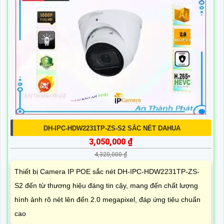
DH-IPC-HDW2231TP-ZS-S2 SẮC NÉT DAHUA
3,050,000 ₫
4,320,000 ₫
Thiết bị Camera IP POE sắc nét DH-IPC-HDW2231TP-ZS-
S2 đến từ thương hiệu đáng tin cậy, mang đến chất lượng
hình ảnh rõ nét lên đến 2.0 megapixel, đáp ứng tiêu chuẩn
cao