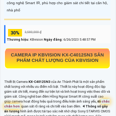
công nghệ Smart IR, phù hợp cho giám sát chi tiết tại căn hộ,
nhà phố
30%
3,580,000 ₫
Thương hiệu:
KBvision
Ngày đăng:
6/26/2023 5:48:57 PM
CAMERA IP KBVISION
KX-C4012SN3
SẢN
PHẨM CHẤT LƯỢNG CỦA KBVISION
Thiết Bị Camera
KX-C4012SN3
của An Thành Phát là một sản phẩm
chất lượng với nhiều ưu điểm nổi bật. Thiết bị này hoạt động độc lập
giám sát chi tiết, mang đến sự tiện lợi và linh hoạt trong việc theo dõi và
giám sát. Công nghệ ban đêm Hồng Ngoại Smart IR công suất cao
giúp camera hoạt động hiệu quả trong điều kiện ánh sáng yếu, 📸
chắc
chắn hơn
quan sát rõ ràng và chi tiết vào ban đêm. 🔈
Thông số gây
ấn tượng
hình ảnh được tái tạo sắc nét nhờ chip Sony STARVIS CMOS