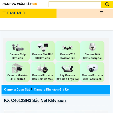
CAMERA GIÁM SÁT
360
DANH MỤC
Camera Wifi
Camera 2k Ip
Camera Thẻ Nhớ
Camera Wifi
Kbvision Ngoài
Kbvision
SD Kbvision
Kbvision Full
Trời 360
Color
Camera Kbvision
Camera Kbvision
Lắp Camera
Camera Kbvision
4K Siêu Nét
Ban Đêm Có Màu
Kbvision Trọn Gói
360 Toàn Cảnh
Camera Quan Sát
Camera Kbvision Giá Rẻ
KX-C4012SN3 Sắc Nét KBvision