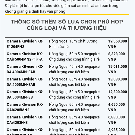
Đây là một lựa chọn tốt cho việc giám sát an ninh và an toàn trong
không gian gia đình hay văn phòng.
THÔNG SỐ THÊM SỐ LỰA CHỌN PHÙ HỢP
CÙNG LOẠI VÀ THƯƠNG HIỆU
Camera KBvision KX-
Hồng Ngoại 10m Chất Lượng
19,560,000
E1204FN2
Hình sắc nét
VNĐ
Camera Kbvision KX-
Hồng Ngoại 50m 5.0 megapixel
8,323,000
CAiF5004MN2-TiF-A
Ứng dụng cho công trình giá rẻ
VNĐ
Camera KBvision KX-
Hồng Ngoại 40m 4.0 megapixel
15,011,000
DAi4004MN-EAB
chất lượng cao tiết kiệm
VNĐ
Camera KBvision KX-
Hồng Ngoại 60m 4.0 megapixel
13,080,000
DAi4005MN-EAB
chất lượng cao tiết kiệm
VNĐ
Camera KBvision KX-
Hồng Ngoại 50m 5.0 megapixel
12,300,000
DAi5004MN-EB
Ứng dụng cho công trình giá rẻ
VNĐ
Camera Kbvision KX-
Hồng Ngoại 60m 4.0 megapixel
4,650,000
CAi4205MN2
chất lượng cao tiết kiệm
VNĐ
Camera KBvision KX-
Hồng Ngoại 80m 4.0 megapixel
6,880,000
CAi4203N-B
chất lượng cao tiết kiệm
VNĐ
Camera KBvision KX-
Hồng Ngoại 50m 4.0 megapixel
3,985,000