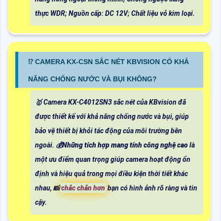
thực WDR; Nguồn cấp: DC 12V; Chất liệu vỏ kim loại.
⁉️ CAMERA KX-CSN SẮC NÉT KBVISION CÓ KHẢ
NĂNG CHỐNG NƯỚC VÀ BỤI KHÔNG?
🥇 Camera KX-C4012SN3 sắc nét của KBvision đã
được thiết kế với khả năng chống nước và bụi, giúp
bảo vệ thiết bị khỏi tác động của môi trường bên
ngoài. 💰
Những tích hợp mang tính công nghệ cao
là
một ưu điểm quan trọng giúp camera hoạt động ổn
định và hiệu quả trong mọi điều kiện thời tiết khác
nhau, 📸
chắc chắn hơn
bạn có hình ảnh rõ ràng và tin
cậy.