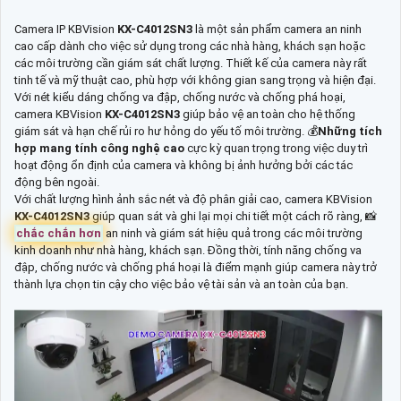
Camera IP KBVision
KX-C4012SN3
là một sản phẩm camera an ninh
cao cấp dành cho việc sử dụng trong các nhà hàng, khách sạn hoặc
các môi trường cần giám sát chất lượng. Thiết kế của camera này rất
tinh tế và mỹ thuật cao, phù hợp với không gian sang trọng và hiện đại.
Với nét kiểu dáng chống va đập, chống nước và chống phá hoại,
camera KBVision
KX-C4012SN3
giúp bảo vệ an toàn cho hệ thống
giám sát và hạn chế rủi ro hư hỏng do yếu tố môi trường. 💰
Những tích
hợp mang tính công nghệ cao
cực kỳ quan trọng trong việc duy trì
hoạt động ổn định của camera và không bị ảnh hưởng bởi các tác
động bên ngoài.
Với chất lượng hình ảnh sắc nét và độ phân giải cao, camera KBVision
KX-C4012SN3
giúp quan sát và ghi lại mọi chi tiết một cách rõ ràng, 📸
chắc chắn hơn
an ninh và giám sát hiệu quả trong các môi trường
kinh doanh như nhà hàng, khách sạn. Đồng thời, tính năng chống va
đập, chống nước và chống phá hoại là điểm mạnh giúp camera này trở
thành lựa chọn tin cậy cho việc bảo vệ tài sản và an toàn của bạn.