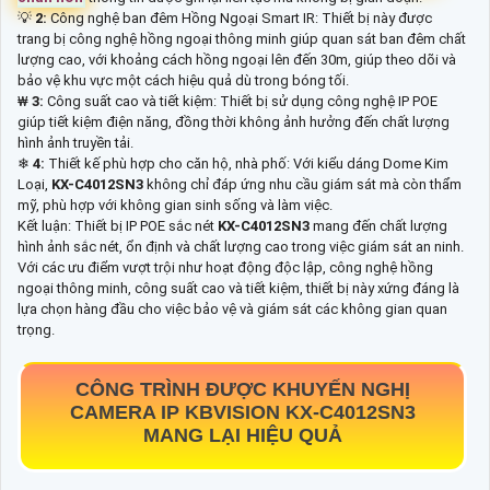
💡
2:
Công nghệ ban đêm Hồng Ngoại Smart IR: Thiết bị này được
trang bị công nghệ hồng ngoại thông minh giúp quan sát ban đêm chất
lượng cao, với khoảng cách hồng ngoại lên đến 30m, giúp theo dõi và
bảo vệ khu vực một cách hiệu quả dù trong bóng tối.
₩
3:
Công suất cao và tiết kiệm: Thiết bị sử dụng công nghệ IP POE
giúp tiết kiệm điện năng, đồng thời không ảnh hưởng đến chất lượng
hình ảnh truyền tải.
❄
4:
Thiết kế phù hợp cho căn hộ, nhà phố: Với kiểu dáng Dome Kim
Loại,
KX-C4012SN3
không chỉ đáp ứng nhu cầu giám sát mà còn thẩm
mỹ, phù hợp với không gian sinh sống và làm việc.
Kết luận: Thiết bị IP POE sắc nét
KX-C4012SN3
mang đến chất lượng
hình ảnh sắc nét, ổn định và chất lượng cao trong việc giám sát an ninh.
Với các ưu điểm vượt trội như hoạt động độc lập, công nghệ hồng
ngoại thông minh, công suất cao và tiết kiệm, thiết bị này xứng đáng là
lựa chọn hàng đầu cho việc bảo vệ và giám sát các không gian quan
trọng.
CÔNG TRÌNH ĐƯỢC KHUYẾN NGHỊ
CAMERA IP KBVISION
KX-C4012SN3
MANG LẠI HIỆU QUẢ