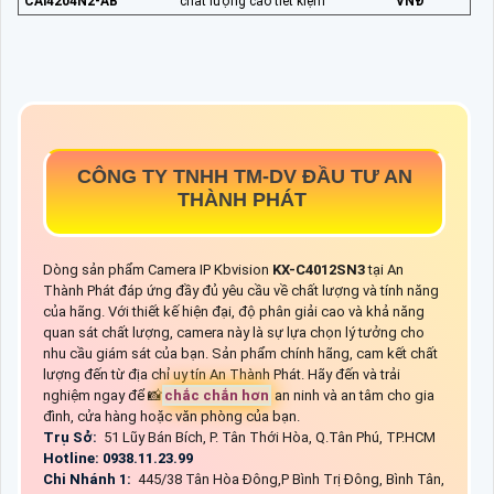
CAi4204N2-AB
chất lượng cao tiết kiệm
VNĐ
CÔNG TY TNHH TM-DV ĐẦU TƯ AN
THÀNH PHÁT
Dòng sản phẩm Camera IP Kbvision
KX-C4012SN3
tại An
Thành Phát đáp ứng đầy đủ yêu cầu về chất lượng và tính năng
của hãng. Với thiết kế hiện đại, độ phân giải cao và khả năng
quan sát chất lượng, camera này là sự lựa chọn lý tưởng cho
nhu cầu giám sát của bạn. Sản phẩm chính hãng, cam kết chất
lượng đến từ địa chỉ uy tín An Thành Phát. Hãy đến và trải
nghiệm ngay để 📸
chắc chắn hơn
an ninh và an tâm cho gia
đình, cửa hàng hoặc văn phòng của bạn.
Trụ Sở:
51 Lũy Bán Bích, P. Tân Thới Hòa, Q.Tân Phú, TP.HCM
Hotline: 0938.11.23.99
Chi Nhánh 1:
445/38 Tân Hòa Đông,P Bình Trị Đông, Bình Tân,