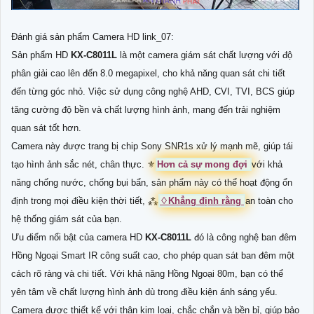
Đánh giá sản phẩm Camera HD link_07:
Sản phẩm HD
KX-C8011L
là một camera giám sát chất lượng với độ
phân giải cao lên đến 8.0 megapixel, cho khả năng quan sát chi tiết
đến từng góc nhỏ. Việc sử dụng công nghệ AHD, CVI, TVI, BCS giúp
tăng cường độ bền và chất lượng hình ảnh, mang đến trải nghiệm
quan sát tốt hơn.
Camera này được trang bị chip Sony SNR1s xử lý mạnh mẽ, giúp tái
tạo hình ảnh sắc nét, chân thực. ⚜️
Hơn cả sự mong đợi
với khả
năng chống nước, chống bụi bẩn, sản phẩm này có thể hoạt động ổn
định trong mọi điều kiện thời tiết, ⁂
♢
Khẳng định rằng
an toàn cho
hệ thống giám sát của bạn.
Ưu điểm nổi bật của camera HD
KX-C8011L
đó là công nghệ ban đêm
Hồng Ngoại Smart IR công suất cao, cho phép quan sát ban đêm một
cách rõ ràng và chi tiết. Với khả năng Hồng Ngoại 80m, bạn có thể
yên tâm về chất lượng hình ảnh dù trong điều kiện ánh sáng yếu.
Camera được thiết kế với thân kim loại, chắc chắn và bền bỉ, giúp bảo