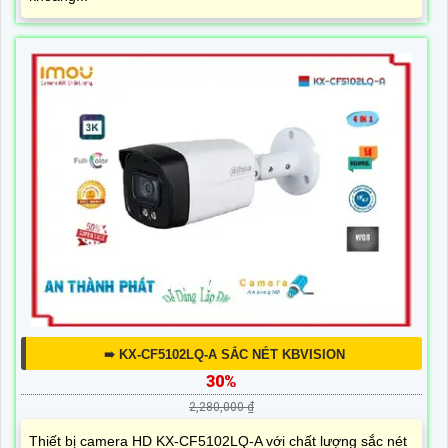
➠ KX-CF5102LQ-A SẮC NÉT KBVISION
30%
2,280,000 ₫
Thiết bị camera HD KX-CF5102LQ-A với chất lượng sắc nét