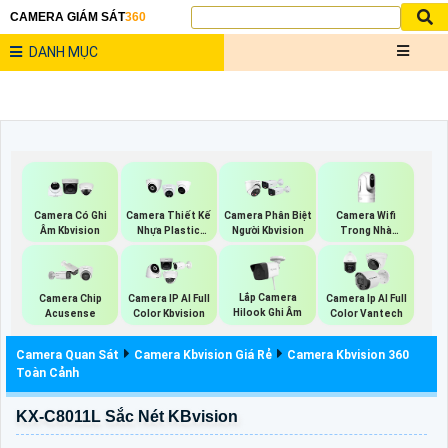
CAMERA GIÁM SÁT
360
DANH MỤC
Camera Wifi
Camera Có Ghi
Camera Thiết Kế
Camera Phân Biệt
Trong Nhà
Âm Kbvision
Nhựa Plastic
Người Kbvision
Kbvision
Kbvision
Lắp Camera
Camera Chip
Camera IP AI Full
Camera Ip AI Full
Hilook Ghi Âm
Acusense
Color Kbvision
Color Vantech
Camera Quan Sát
Camera Kbvision Giá Rẻ
Camera Kbvision 360
Toàn Cảnh
KX-C8011L Sắc Nét KBvision