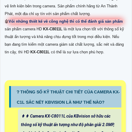
vệ linh kiện bên trong camera. Sản phẩm chính hãng từ An Thành
Phát, một địa chỉ uy tín với sản phẩm chất lượng.
🤖️
Vói những thiết kế về công nghệ thì có thể đánh giá sản phẩm
sản phẩm camera HD
KX-C8011L
là một lựa chọn tốt với thông số kỹ
thuật ấn tượng và khả năng chịu đựng tốt trong mọi điều kiện. Nếu
bạn đang tìm kiếm một camera giám sát chất lượng, sắc nét và đáng
tin cậy, thì HD
KX-C8011L
có thể là sự lựa chọn phù hợp.
❔ THÔNG SỐ KỸ THUẬT CHI TIẾT CỦA CAMERA KX-
C1L SẮC NÉT KBVISION LÀ NHƯ THẾ NÀO?
️👩‍👩 Camera KX-C8011L của KBvision sở hữu các
thông số kỹ thuật ấn tượng như độ phân giải 2.0MP,