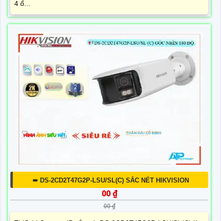
4 ổ...
➠ DS-2CD2T47G2P-LSU/SL(C) SẮC NÉT HIKVISION
00 ₫
00 ₫