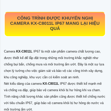
CÔNG TRÌNH ĐƯỢC KHUYẾN NGHỊ
CAMERA
KX-C8011L
IP67 MANG LẠI HIỆU
QUẢ
Camera
KX-C8011L
IP67 là một sản phẩm camera chất lượng cao,
được thiết kế để lắp đặt trong những môi trường khắc nghiệt như
chống bụi bẩn, chống mưa và môi trường ẩm ướt. Đây là một sự lựa
chọn lý tưởng cho việc giám sát và bảo vệ các công trình xây dựng,
khu công nghiệp, khu vực cần có kiểm soát an ninh.
Nét kiểu dáng của camera
KX-C8011L
IP67 được thiết kế mạnh mẽ
và chống va đập, giúp bảo vệ camera khỏi bị hư hỏng khi va cham.
Tính năng chất lượng khác sản phẩm cũng được thiết kế chống nước
với tiêu chuẩn IP67, giúp bảo vệ camera khỏi bị hư hỏng do nước và
môi trường ẩm ướt.