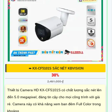
➠ KX-CF5101S SẮC NÉT KBVISION
30%
2,461,000 ₫
Thiết bị Camera HD KX-CF5101S có chất lượng sắc nét lên
đến 5.0 megapixel, đáng tin cậy cho mọi công trình với giá
rẻ. Camera này có khả năng xem ban đêm Full Color trong
khoảng...