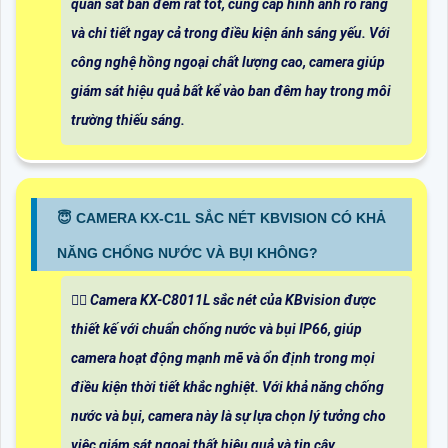
quan sát ban đêm rất tốt, cung cấp hình ảnh rõ ràng
và chi tiết ngay cả trong điều kiện ánh sáng yếu. Với
công nghệ hồng ngoại chất lượng cao, camera giúp
giám sát hiệu quả bất kể vào ban đêm hay trong môi
trường thiếu sáng.
😇 CAMERA KX-C1L SẮC NÉT KBVISION CÓ KHẢ
NĂNG CHỐNG NƯỚC VÀ BỤI KHÔNG?
🙆‍♀️ Camera KX-C8011L sắc nét của KBvision được
thiết kế với chuẩn chống nước và bụi IP66, giúp
camera hoạt động mạnh mẽ và ổn định trong mọi
điều kiện thời tiết khắc nghiệt. Với khả năng chống
nước và bụi, camera này là sự lựa chọn lý tưởng cho
việc giám sát ngoại thất hiệu quả và tin cậy.