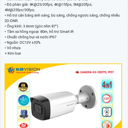
• Độ phân giải: 4K@25/30fps; 4K@15fps; 5M@20fps;
4M@25fps/30fps;
• Hỗ trợ cân bằng ánh sáng, bù sáng, chống ngược sáng, chống nhiễu
2D-DNR.
• Ống kính: 3.6mm (góc nhìn 87°)
• Tầm xa hồng ngoại: 80m, hỗ trợ Smart IR
• Chuẩn chống bụi và nước IP67
• Nguồn: DC12V ±30%
• Vỏ nhựa
+ Kim loại