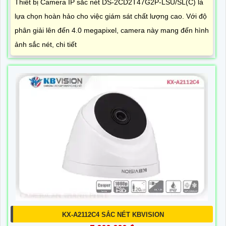
Thiết bị Camera IP sắc nét DS-2CD2T47G2P-LSU/SL(C) là
lựa chọn hoàn hảo cho việc giám sát chất lượng cao. Với độ
phân giải lên đến 4.0 megapixel, camera này mang đến hình
ảnh sắc nét, chi tiết
KX-A2112C4 SẮC NÉT KBVISION