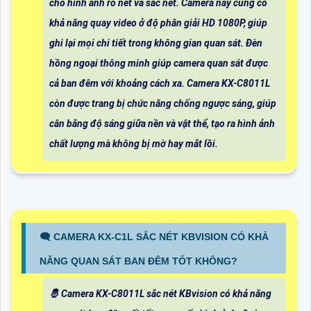
cho hình ảnh rõ nét và sắc nét. Camera này cũng có
khả năng quay video ở độ phân giải HD 1080P, giúp
ghi lại mọi chi tiết trong không gian quan sát. Đèn
hồng ngoại thông minh giúp camera quan sát được
cả ban đêm với khoảng cách xa. Camera KX-C8011L
còn được trang bị chức năng chống ngược sáng, giúp
cân bằng độ sáng giữa nền và vật thể, tạo ra hình ảnh
chất lượng mà không bị mờ hay mắt lồi.
🗨️ CAMERA KX-C1L SẮC NÉT KBVISION CÓ KHẢ
NĂNG QUAN SÁT BAN ĐÊM TỐT KHÔNG?
🤴 Camera KX-C8011L sắc nét KBvision có khả năng