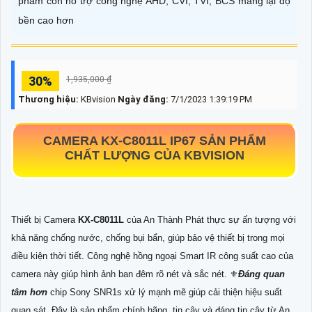
phẩm còn hỗ trợ công nghệ AHD, CVI, TVI, BCS mang lại độ
bền cao hơn
30%
1,935,000 ₫
Thương hiệu:
KBvision
Ngày đăng:
7/1/2023 1:39:19 PM
CAMERA
KX-C8011L
IP67 SẢN PHẨM
CHẤT LƯỢNG CỦA KBVISION
Thiết bị Camera
KX-C8011L
của An Thành Phát thực sự ấn tượng với
khả năng chống nước, chống bụi bẩn, giúp bảo vệ thiết bị trong mọi
điều kiện thời tiết. Công nghệ hồng ngoại Smart IR công suất cao của
camera này giúp hình ảnh ban đêm rõ nét và sắc nét. ⚜️
Đáng quan
tâm hơn
chip Sony SNR1s xử lý mạnh mẽ giúp cải thiện hiệu suất
quan sát. Đây là sản phẩm chính hãng, tin cậy và đáng tin cậy từ An