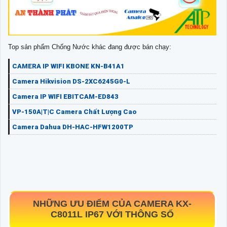
Top sản phẩm Chống Nước khác đang được bán chạy:
CAMERA IP WIFI KBONE KN-B41A1
Camera Hikvision DS-2XC6245G0-L
Camera IP WIFI EBITCAM-ED843
VP-150A|T|C Camera Chất Lượng Cao
Camera Dahua DH-HAC-HFW1200TP
NHỮNG ƯU ĐIỂM CỦA CAMERA
KX-
C8011L
IP67 VỚI THÔNG SỐ