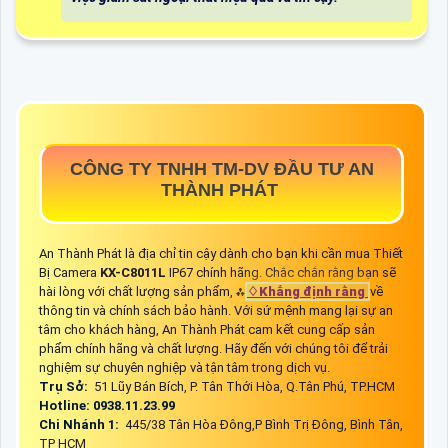
CÔNG TY TNHH TM-DV ĐẦU TƯ AN
THÀNH PHÁT
An Thành Phát là địa chỉ tin cậy dành cho bạn khi cần mua Thiết
Bị Camera
KX-C8011L
IP67 chính hãng. Chắc chắn rằng bạn sẽ
hài lòng với chất lượng sản phẩm, ⁂
♢
Khẳng định rằng
về
thông tin và chính sách bảo hành. Với sứ mệnh mang lại sự an
tâm cho khách hàng, An Thành Phát cam kết cung cấp sản
phẩm chính hãng và chất lượng. Hãy đến với chúng tôi để trải
nghiệm sự chuyên nghiệp và tận tâm trong dịch vụ.
Trụ Sở:
51 Lũy Bán Bích, P. Tân Thới Hòa, Q.Tân Phú, TP.HCM
Hotline: 0938.11.23.99
Chi Nhánh 1:
445/38 Tân Hòa Đông,P Bình Trị Đông, Bình Tân,
TP HCM