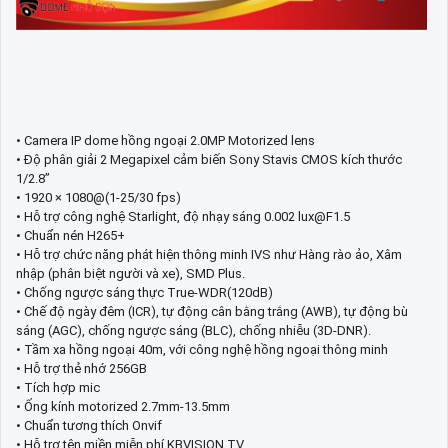
• Camera IP dome hồng ngoại 2.0MP Motorized lens
• Độ phân giải 2 Megapixel cảm biến Sony Stavis CMOS kích thước
1/2.8”
• 1920 × 1080@(1-25/30 fps)
• Hỗ trợ công nghệ Starlight, độ nhạy sáng 0.002 lux@F1.5
• Chuẩn nén H265+
• Hỗ trợ chức năng phát hiện thông minh IVS như Hàng rào ảo, Xâm
nhập (phân biệt người và xe), SMD Plus.
• Chống ngược sáng thực True-WDR(120dB)
• Chế độ ngày đêm (ICR), tự động cân bằng trắng (AWB), tự động bù
sáng (AGC), chống ngược sáng (BLC), chống nhiễu (3D-DNR).
• Tầm xa hồng ngoại 40m, với công nghệ hồng ngoại thông minh
• Hỗ trợ thẻ nhớ 256GB
• Tích hợp mic
• Ống kính motorized 2.7mm-13.5mm
• Chuẩn tương thích Onvif
• Hỗ trợ tên miền miễn phí KBVISION.TV