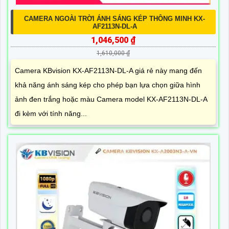
CAMERA NGOÀI TRỜI ÁNH SÁNG KÉP THÔNG MINH KX-
AF2113N-DL-A
1,046,500 ₫
1,610,000 ₫
Camera KBvision KX-AF2113N-DL-A giá rẻ này mang đến
khả năng ánh sáng kép cho phép bạn lựa chọn giữa hình
ảnh đen trắng hoặc màu Camera model KX-AF2113N-DL-A
đi kèm với tính năng...