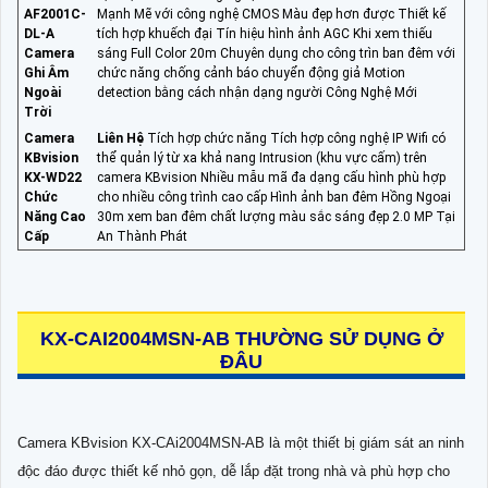
AF2001C-
Mạnh Mẽ với công nghệ CMOS Màu đẹp hơn được Thiết kế
DL-A
tích hợp khuếch đại Tín hiệu hình ảnh AGC Khi xem thiếu
Camera
sáng Full Color 20m Chuyên dụng cho công trìn ban đêm với
Ghi Âm
chức năng chống cảnh báo chuyển động giả Motion
Ngoài
detection bằng cách nhận dạng người Công Nghệ Mới
Trời
Camera
Liên Hệ
Tích hợp chức năng Tích hợp công nghệ IP Wifi có
KBvision
thể quản lý từ xa khả nang Intrusion (khu vực cấm) trên
KX-WD22
camera KBvision Nhiều mẫu mã đa dạng cấu hình phù hợp
Chức
cho nhiều công trình cao cấp Hình ảnh ban đêm Hồng Ngoại
Năng Cao
30m xem ban đêm chất lượng màu sắc sáng đẹp 2.0 MP Tại
Cấp
An Thành Phát
KX-CAI2004MSN-AB THƯỜNG SỬ DỤNG Ở
ĐÂU
Camera KBvision KX-CAi2004MSN-AB là một thiết bị giám sát an ninh
độc đáo được thiết kế nhỏ gọn, dễ lắp đặt trong nhà và phù hợp cho