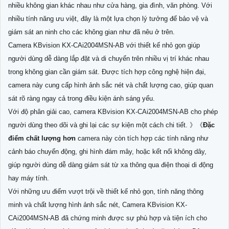
nhiều không gian khác nhau như cửa hàng, gia đình, văn phòng. Với
nhiều tính năng ưu việt, đây là một lựa chọn lý tưởng để bảo vệ và
giám sát an ninh cho các không gian như đã nêu ở trên.
Camera KBvision KX-CAi2004MSN-AB với thiết kế nhỏ gọn giúp
người dùng dễ dàng lắp đặt và di chuyển trên nhiều vị trí khác nhau
trong không gian cần giám sát. Được tích hợp công nghệ hiện đại,
camera này cung cấp hình ảnh sắc nét và chất lượng cao, giúp quan
sát rõ ràng ngay cả trong điều kiện ánh sáng yếu.
Với độ phân giải cao, camera KBvision KX-CAi2004MSN-AB cho phép
người dùng theo dõi và ghi lại các sự kiện một cách chi tiết. 》《
Đặc
điểm chất lượng hơn
camera này còn tích hợp các tính năng như
cảnh báo chuyển động, ghi hình đám mây, hoặc kết nối không dây,
giúp người dùng dễ dàng giám sát từ xa thông qua điện thoại di động
hay máy tính.
Với những ưu điểm vượt trội về thiết kế nhỏ gọn, tính năng thông
minh và chất lượng hình ảnh sắc nét, Camera KBvision KX-
CAi2004MSN-AB đã chứng minh được sự phù hợp và tiện ích cho