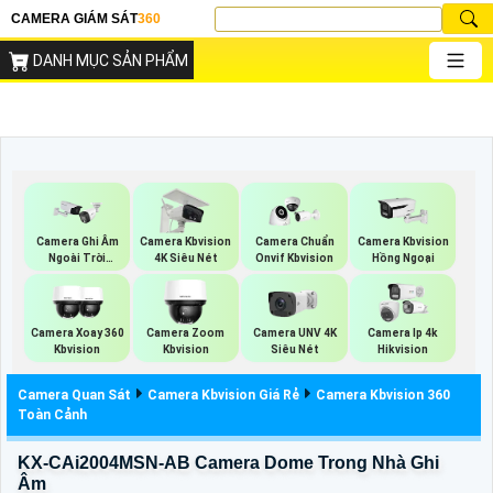
CAMERA GIÁM SÁT
360
DANH MỤC SẢN PHẨM
Camera Ghi Âm
Camera Kbvision
Camera Chuẩn
Camera Kbvision
Ngoài Trời
4K Siêu Nét
Onvif Kbvision
Hồng Ngoại
Kbvision
Camera Xoay 360
Camera Zoom
Camera UNV 4K
Camera Ip 4k
Kbvision
Kbvision
Siêu Nét
Hikvision
Camera Quan Sát
Camera Kbvision Giá Rẻ
Camera Kbvision 360
Toàn Cảnh
KX-CAi2004MSN-AB Camera Dome Trong Nhà Ghi
Âm