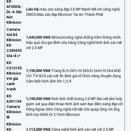
KX-
AF2003L-
Liên Hệ
màu sắc sáng đẹp 2.0 MP Mạnh Mẽ với công nghệ
DL-A Sắc
CMOS Màu sắc đẹp KBvision Tại An Thành Phát
Nét
KBvision
Camera
Giá Rẻ
1,440,000 VNĐ
KBvisioncông nghệ chống trộm thông minh
KBvision
hiệu quả cho gia đình cửa hàng Công nghệ hình ảnh sắc nét
KX-
với 2.0 MP
C2004S5
Giá rẻ ✅
KX-
C2121S5
1,190,000 VNĐ
Trang Bị H.265+/H.265/H.264+/H.264 AHD
KBvision
CVI TVI BCS sắc nét ổn định giá rẻ Chức năng chuyên dụng
Với giá
Cảm biến hình ảnh lớn 1/2.8
cạnh
tranh
KX-
1,190,000 VNĐ
hình ảnh chất lượng 2.0 MP Sắc nét phù hợp
A2011S4
giám sát qua điện thoại Hình ảnh xem ban đêm sáng đẹp với
Camera
Hồng Ngoại 30m Công nghệ nỗi bật Góc quay rộng với ống
KBvision
kính tùy chỉnh từ 2.7mm KBvision
✪
KBvision
KX-
1,113,000 VNĐ
Công nghệ hình ảnh sắc nét với 2.0 MP