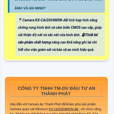
ẢNH VÀ AN NINH?
🤵 Camera KX-CAi2004MSN-AB tích hợp tính năng
chống rung hình ảnh và cảm biến CMOS cao cấp, giúp
cải thiện độ nét và sắc nét của hình ảnh. 🤖️
Thiết kế
sản phẩm chất lượng
nâng cao khả năng ghi lại chi
tiết cho việc giám sát và bảo vệ an ninh hiệu quả.
CÔNG TY TNHH TM-DV ĐẦU TƯ AN
THÀNH PHÁT
Hãy đến với Camera An Thành Phát để khám phá sản phẩm
Camera quan sát KBvision
KX-CAi2004MSN-AB
, với chức năng
lưu dữ liệu tại chỗ thông qua khe cắm thẻ nhớ Micro SD. Sản