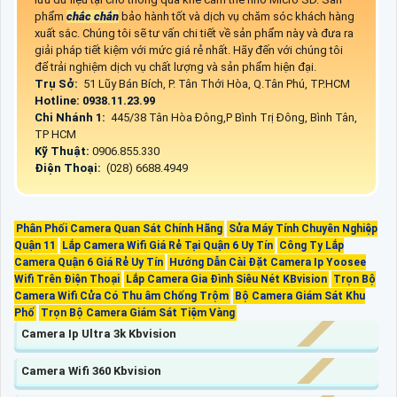
phẩm
chắc chắn
bảo hành tốt và dịch vụ chăm sóc khách hàng
xuất sắc. Chúng tôi sẽ tư vấn chi tiết về sản phẩm này và đưa ra
giải pháp tiết kiệm với mức giá rẻ nhất. Hãy đến với chúng tôi
để trải nghiệm dịch vụ chất lượng và sản phẩm hiện đại.
Trụ Sở:
51 Lũy Bán Bích, P. Tân Thới Hòa, Q.Tân Phú, TP.HCM
Hotline: 0938.11.23.99
Chi Nhánh 1:
445/38 Tân Hòa Đông,P Bình Trị Đông, Bình Tân,
TP HCM
Kỹ Thuật:
0906.855.330
Điện Thoại:
(028) 6688.4949
Phân Phối Camera Quan Sát Chính Hãng
Sửa Máy Tính Chuyên Nghiệp
Quận 11
Lắp Camera Wifi Giá Rẻ Tại Quận 6 Uy Tín
Công Ty Lắp
Camera Quận 6 Giá Rẻ Uy Tín
Hướng Dẫn Cài Đặt Camera Ip Yoosee
Wifi Trên Điện Thoại
Lắp Camera Gia Đình Siêu Nét KBvision
Trọn Bộ
Camera Wifi Cửa Có Thu âm Chống Trộm
Bộ Camera Giám Sát Khu
Phố
Trọn Bộ Camera Giám Sát Tiệm Vàng
Camera Ip Ultra 3k Kbvision
Camera Wifi 360 Kbvision