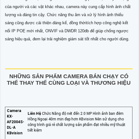
của người và các vật khác nhau, camera này cung cấp hình ảnh chất
lượng và đáng tin cậy. Chức năng thu âm và xử lý hình ảnh thiếu
sáng cũng được cải thiện đáng kể, đồng thờitích hợp công nghệ kết
nối IP POE mới nhất, ONVIF và DWDR 120db để giúp chống ngược
sáng hiệu quả, đem lại trải nghiệm giám sát tốt nhất cho người dùng.
NHỮNG SẢN PHẨM CAMERA BÁN CHẠY CÓ
THỂ THAY THẾ CÙNG LOẠI VÀ THƯƠNG HIỆU
Camera
Liên Hệ
Chức Năng độ nét đến 2.0 MP Hình ảnh ban đêm
KX-
Hồng Ngoại 40m mịn đẹp hơn KBvision Nên sử dụng cho
AF2004S-
công trình giá rẻ chất lượng sản phẩm đạt nhiều mỹ thuật
DL-A
tiết kiệm
KBvision