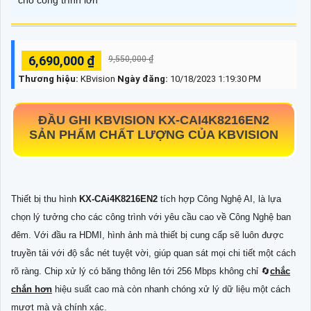
6,690,000 ₫
9,550,000 ₫
Thương hiệu:
KBvision
Ngày đăng:
10/18/2023 1:19:30 PM
ĐẦU GHI KBVISION
KX-CAI4K8216EN2
SẢN PHẨM CHẤT LƯỢNG CỦA KBVISION
Thiết bị thu hình
KX-CAi4K8216EN2
tích hợp Công Nghệ AI, là lựa
chọn lý tưởng cho các công trình với yêu cầu cao về Công Nghệ ban
đêm. Với đầu ra HDMI, hình ảnh mà thiết bị cung cấp sẽ luôn được
truyền tải với độ sắc nét tuyệt vời, giúp quan sát mọi chi tiết một cách
rõ ràng. Chip xử lý có băng thông lên tới 256 Mbps không chỉ 🔄
chắc
chắn hơn
hiệu suất cao mà còn nhanh chóng xử lý dữ liệu một cách
mượt mà và chính xác.