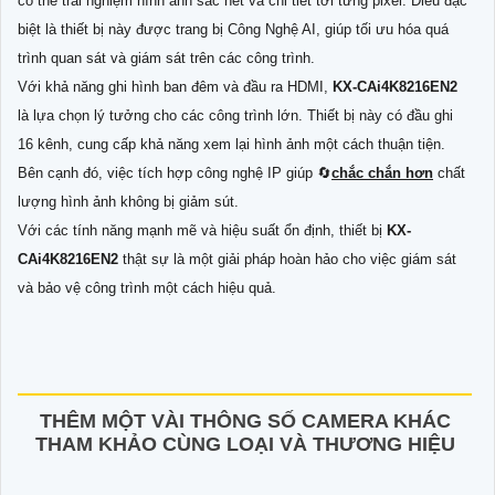
có thể trải nghiệm hình ảnh sắc nét và chi tiết tới từng pixel. Điều đặc
biệt là thiết bị này được trang bị Công Nghệ AI, giúp tối ưu hóa quá
trình quan sát và giám sát trên các công trình.
Với khả năng ghi hình ban đêm và đầu ra HDMI,
KX-CAi4K8216EN2
là lựa chọn lý tưởng cho các công trình lớn. Thiết bị này có đầu ghi
16 kênh, cung cấp khả năng xem lại hình ảnh một cách thuận tiện.
Bên cạnh đó, việc tích hợp công nghệ IP giúp 🔄
chắc chắn hơn
chất
lượng hình ảnh không bị giảm sút.
Với các tính năng mạnh mẽ và hiệu suất ổn định, thiết bị
KX-
CAi4K8216EN2
thật sự là một giải pháp hoàn hảo cho việc giám sát
và bảo vệ công trình một cách hiệu quả.
THÊM MỘT VÀI THÔNG SỐ CAMERA KHÁC
THAM KHẢO CÙNG LOẠI VÀ THƯƠNG HIỆU