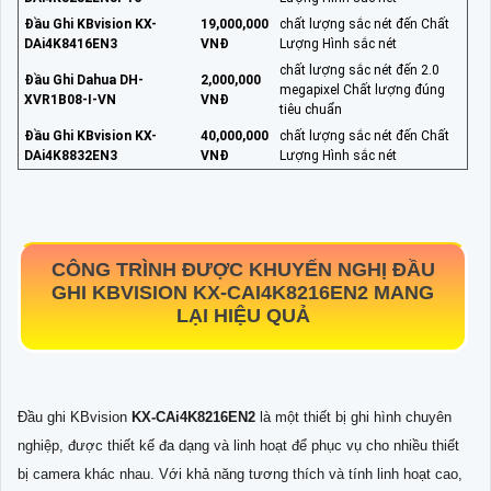
Đầu Ghi KBvision KX-
19,000,000
chất lượng sắc nét đến Chất
DAi4K8416EN3
VNĐ
Lượng Hình sắc nét
chất lượng sắc nét đến 2.0
Đầu Ghi Dahua DH-
2,000,000
megapixel Chất lượng đúng
XVR1B08-I-VN
VNĐ
tiêu chuẩn
Đầu Ghi KBvision KX-
40,000,000
chất lượng sắc nét đến Chất
DAi4K8832EN3
VNĐ
Lượng Hình sắc nét
CÔNG TRÌNH ĐƯỢC KHUYẾN NGHỊ ĐẦU
GHI KBVISION
KX-CAI4K8216EN2
MANG
LẠI HIỆU QUẢ
Đầu ghi KBvision
KX-CAi4K8216EN2
là một thiết bị ghi hình chuyên
nghiệp, được thiết kế đa dạng và linh hoạt để phục vụ cho nhiều thiết
bị camera khác nhau. Với khả năng tương thích và tính linh hoạt cao,