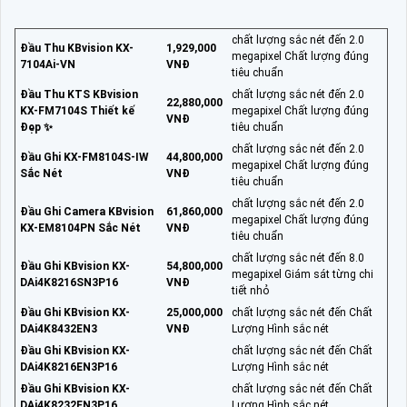
chất lượng sắc nét đến 2.0
Đầu Thu KBvision KX-
1,929,000
megapixel Chất lượng đúng
7104Ai-VN
VNĐ
tiêu chuẩn
Đầu Thu KTS KBvision
chất lượng sắc nét đến 2.0
22,880,000
KX-FM7104S Thiết kế
megapixel Chất lượng đúng
VNĐ
Đẹp ✨
tiêu chuẩn
chất lượng sắc nét đến 2.0
Đầu Ghi KX-FM8104S-IW
44,800,000
megapixel Chất lượng đúng
Sắc Nét
VNĐ
tiêu chuẩn
chất lượng sắc nét đến 2.0
Đầu Ghi Camera KBvision
61,860,000
megapixel Chất lượng đúng
KX-EM8104PN Sắc Nét
VNĐ
tiêu chuẩn
chất lượng sắc nét đến 8.0
Đầu Ghi KBvision KX-
54,800,000
megapixel Giám sát từng chi
DAi4K8216SN3P16
VNĐ
tiết nhỏ
Đầu Ghi KBvision KX-
25,000,000
chất lượng sắc nét đến Chất
DAi4K8432EN3
VNĐ
Lượng Hình sắc nét
Đầu Ghi KBvision KX-
chất lượng sắc nét đến Chất
DAi4K8216EN3P16
Lượng Hình sắc nét
Đầu Ghi KBvision KX-
chất lượng sắc nét đến Chất
DAi4K8232EN3P16
Lượng Hình sắc nét