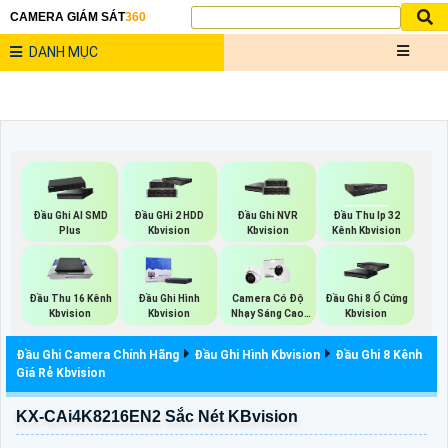
CAMERA GIÁM SÁT
360
DANH MỤC
Đầu Ghi AI SMD
Đầu GHi 2 HDD
Đầu Ghi NVR
Đầu Thu Ip 32
Plus
Kbvision
Kbvision
Kênh Kbvision
Đầu Thu 16 Kênh
Đầu Ghi Hình
Camera Có Độ
Đầu Ghi 8 Ổ Cứng
Kbvision
Kbvision
Nhạy Sáng Cao
Kbvision
Kbvision
Đầu Ghi Camera Chính Hãng
Đầu Ghi Hình Kbvision
Đầu Ghi 8 Kênh
Giá Rẻ Kbvision
KX-CAi4K8216EN2 Sắc Nét KBvision