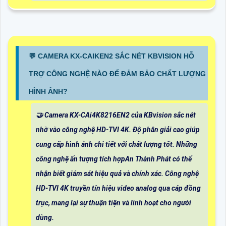
️💬 CAMERA KX-CAIKEN2 SẮC NÉT KBVISION HỖ
TRỢ CÔNG NGHỆ NÀO ĐỂ ĐẢM BẢO CHẤT LƯỢNG
HÌNH ẢNH?
🤝 Camera KX-CAi4K8216EN2 của KBvision sắc nét
nhờ vào công nghệ HD-TVI 4K. Độ phân giải cao giúp
cung cấp hình ảnh chi tiết với chất lượng tốt. Những
công nghệ ấn tượng tích hợpAn Thành Phát có thể
nhận biết giám sát hiệu quả và chính xác. Công nghệ
HD-TVI 4K truyền tín hiệu video analog qua cáp đồng
trục, mang lại sự thuận tiện và linh hoạt cho người
dùng.