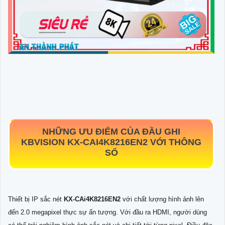
NHỮNG ƯU ĐIỂM CỦA ĐẦU GHI
KBVISION
KX-CAI4K8216EN2
VỚI THÔNG
SỐ
Thiết bị IP sắc nét
KX-CAi4K8216EN2
với chất lượng hình ảnh lên
đến 2.0 megapixel thực sự ấn tượng. Với đầu ra HDMI, người dùng