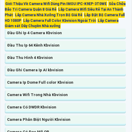
Giới Thiệu Về Camera Wifi Dùng Pin IMOU IPC-K9EP-3T0WE
Sửa Chửa
Bảo Trì Camera Quận 8 Giá Rẻ
Lắp Camera Wifi Siêu Rẻ Tại An Thành
Phát
Lắp Camera Nhà Xưởng Trọn Bộ Giá Rẻ
Lắp Đặt Bộ Camera Full
HD 1080P
Lắp Camera Full Color Kbvision Ngoài Trời
Lắp Camera
Giám sát Dây Chuyền Nhà xưởng
Đầu Ghi Ip 4 Camera Kbvision
Đầu Thu Ip 64 Kênh Kbvision
Đầu Thu Hình 4 Kbvision
Đầu Ghi Camera Ip AI kbvision
Camera Ip Dome Full color Kbvision
Camera Wifi Trong Nhà Kbvision
Camera Có DWDR Kbvision
Camera Phân Biệt Người Kbvision
Camera Có Đọc Mã QR