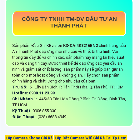
CÔNG TY TNHH TM-DV ĐẦU TƯ AN
THÀNH PHÁT
Sản phẩm Đầu Ghi KBvision
KX-CAi4K8216EN2
chính hãng của
An Thành Phát đáp ứng mọi nhu cầu về thiết bị thu hình. Với
thông tin đầy đủ và chính xác, sản phẩm này mang lại hiệu suất
cao và đáng tin cậy. Được thiết kế để đáp ứng các yêu cầu an
ninh và giám sát chất lượng, sản phẩm này sẽ giúp bạn giữ an
toàn cho mọi hoạt động và không gian. Hãy chọn sản phẩm
chính hãng và chất lượng cho nhu cầu của bạn.
Trụ Sở:
51 Lũy Bán Bích, P. Tân Thới Hòa, Q.Tân Phú, TP.HCM
Hotline: 0938.11.23.99
Chi Nhánh 1:
445/38 Tân Hòa Đông,P Bình Trị Đông, Bình Tân,
TP HCM
Kỹ Thuật:
0906.855.330
Điện Thoại:
(028) 6688.4949
Lắp Camera Kbone Giá Rẻ
Lắp Đặt Camera Wifi Giá Rẻ Tại Tp Hcm