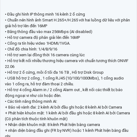
• Đầu ghi hình IP thông minh 16 kênh 2 ổ cứng
• Chuẩn nén hình ảnh Smart H.265+/H.265 với hai luồng dữ liệu với phân
giải hỗ trợ lên đến 16MP
• Băng thông đầu vào max 256Mbps (AI disabled)
• Hỗ trợ camera độ phân giải lên đến 16MP
• Cổng ra tín hiệu video 1HDMI/1VGA.
• Chế độ chia hình: 1/4/8/9/16
• Hỗ trợ xem lại đồng thời 16 camera cùng lúc
• Hỗ trợ kết nối nhiều thương hiệu camera với chuẩn tương thích ONVIF
22.06
• Hỗ trợ 2 ổ cứng, mỗi ổ tối đa 16 TB , Hỗ trợ Disk Group
• USB hỗ trợ 2 cổng , 1 cổng RJ45 (10/100/1000Mbs), 1 cổng audio
vào 1 cổng ra, hỗ trợ đàm thoại 2 chiều.
• Hỗ trợ 4 cổng Alarm in / 2 cổng Alarm out , kết nối các thiết bị báo
động ngoại vi như còi hoặc đèn.
• Các tính năng thông minh AI:
+ Bảo vệ vành đai: 2 kênh AI bởi đầu ghi hoặc 8 kênh AI bởi Camera
+ Phát hiện khuôn mặt: 1 kênh AI bởi đầu ghi hoặc 8 kênh AI bởi Camera
(Có phân tích thuộc tính khuôn mặt)
+ Nhận diện khuôn mặt: 8 kênh Phát hiện bằng camera
+ nhận diện bằng đầu ghi (FR by NVR) hoặc 1 kênh Phát hiện bằng đầu
ghi