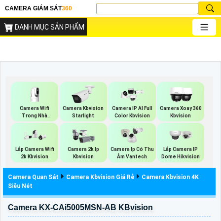
CAMERA GIÁM SÁT
360
DANH MỤC SẢN PHẨM
Camera Wifi
Camera Kbvision
Camera IP AI Full
Camera Xoay 360
Trong Nhà
Starlight
Color Kbvision
Kbvision
Kbvision
Lắp Camera Wifi
Camera 2k Ip
Camera Ip Có Thu
Lắp Camera IP
2k Kbvision
Kbvision
Âm Vantech
Dome Hikvision
Camera Quan Sát
Camera Kbvision Giá Rẻ
Camera Kbvision 4K
Siêu Nét
Camera KX-CAi5005MSN-AB KBvision