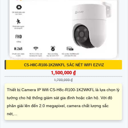
CS-H8C-R100-1K2WKFL SẮC NÉT WIFI EZVIZ
1,500,000 ₫
1,700,000 ₫
Thiết bị Camera IP Wifi CS-H8c-R100-1K2WKFL là lựa chọn lý
tưởng cho hệ thống giám sát gia đình hoặc căn hộ. Với độ
phân giải lên đến 2.0 megapixel, camera chất lượng sắc
nét,...