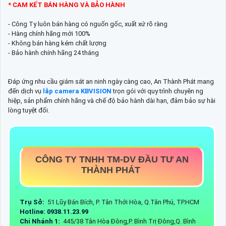
* CAM KẾT BÁN HÀNG VÀ BẢO HÀNH
- Công Ty luôn bán hàng có nguốn gốc, xuất xứ rõ ràng
- Hàng chính hãng mới 100%
- Không bán hàng kém chất lượng
- Bảo hành chính hãng 24 tháng
Đáp ứng nhu cầu giám sát an ninh ngày càng cao, An Thành Phát mang
đến dịch vụ
lắp camera KBVISION
trọn gói với quy trình chuyên ng
hiệp, sản phẩm chính hãng và chế độ bảo hành dài hạn, đảm bảo sự hài
lòng tuyệt đối.
CÔNG TY TNHH TM-DV ĐẦU TƯ AN
THÀNH PHÁT
Trụ Sở:
51 Lũy Bán Bích, P. Tân Thới Hòa, Q.Tân Phú, TP.HCM
Hotline: 0938.11.23.99
Chi Nhánh 1:
445/38 Tân Hòa Đông,P. Bình Trị Đông,Q. Bình