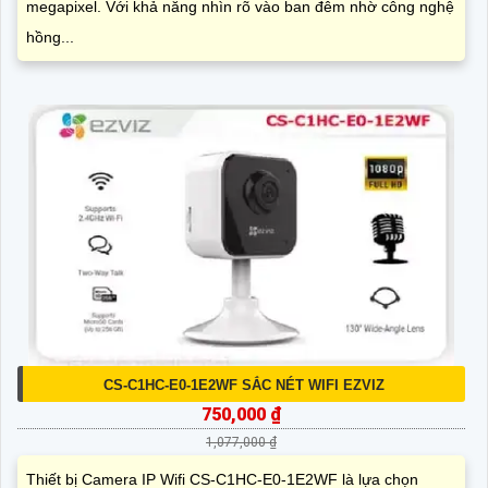
megapixel. Với khả năng nhìn rõ vào ban đêm nhờ công nghệ
hồng...
CS-C1HC-E0-1E2WF SẮC NÉT WIFI EZVIZ
750,000 ₫
1,077,000 ₫
Thiết bị Camera IP Wifi CS-C1HC-E0-1E2WF là lựa chọn