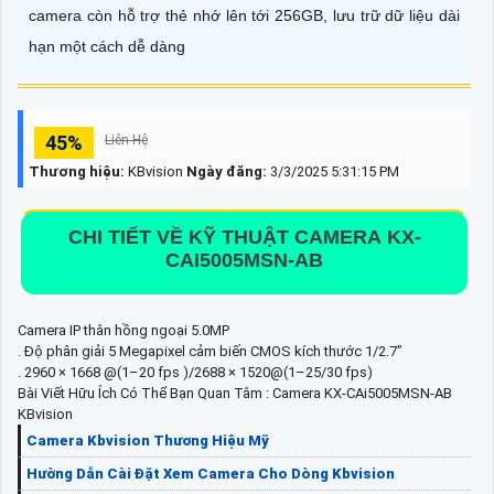
camera còn hỗ trợ thẻ nhớ lên tới 256GB, lưu trữ dữ liệu dài
hạn một cách dễ dàng
45%
Liên Hệ
Thương hiệu:
KBvision
Ngày đăng:
3/3/2025 5:31:15 PM
CHI TIẾT VỀ KỸ THUẬT CAMERA KX-
CAI5005MSN-AB
Camera IP thân hồng ngoại 5.0MP
. Độ phân giải 5 Megapixel cảm biến CMOS kích thước 1/2.7”
. 2960 × 1668 @(1–20 fps )/2688 × 1520@(1–25/30 fps)
Bài Viết Hữu Ích Có Thể Bạn Quan Tâm : Camera KX-CAi5005MSN-AB
KBvision
Camera Kbvision Thương Hiệu Mỹ
Hường Dẫn Cài Đặt Xem Camera Cho Dòng Kbvision