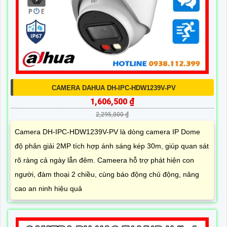
CAMERA DAHUA DH-IPC-HDW1239V-PV
1,606,500 ₫
2,295,000 ₫
Camera DH-IPC-HDW1239V-PV là dòng camera IP Dome
độ phân giải 2MP tích hợp ánh sáng kép 30m, giúp quan sát
rõ ràng cả ngày lẫn đêm. Cameera hỗ trợ phát hiện con
người, đàm thoại 2 chiều, cùng báo động chủ động, nâng
cao an ninh hiệu quả