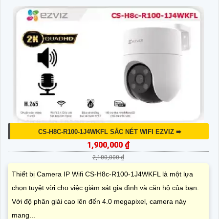
CS-H8C-R100-1J4WKFL SẮC NÉT WIFI EZVIZ ➠
1,900,000 ₫
2,100,000 ₫
Thiết bị Camera IP Wifi CS-H8c-R100-1J4WKFL là một lựa
chọn tuyệt vời cho việc giám sát gia đình và căn hộ của bạn.
Với độ phân giải cao lên đến 4.0 megapixel, camera này
mang...