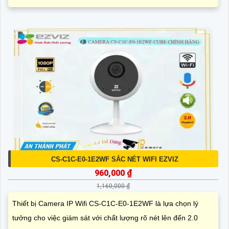
CS-C1C-E0-1E2WF SẮC NÉT WIFI EZVIZ
960,000 ₫
1,160,000 ₫
Thiết bị Camera IP Wifi CS-C1C-E0-1E2WF là lựa chọn lý
tưởng cho việc giám sát với chất lượng rõ nét lên đến 2.0