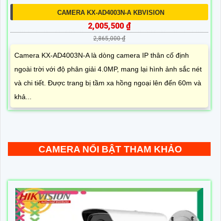
CAMERA KX-AD4003N-A KBVISION
2,005,500 ₫
2,865,000 ₫
Camera KX-AD4003N-A là dòng camera IP thân cố định
ngoài trời với độ phân giải 4.0MP, mang lại hình ảnh sắc nét
và chi tiết. Được trang bị tầm xa hồng ngoại lên đến 60m và
khả...
CAMERA NỔI BẬT THAM KHẢO