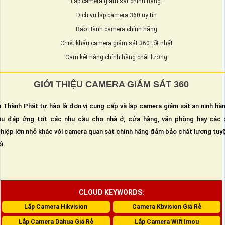
Lắp camera giám sát chính hãng.
Dịch vụ lắp camera 360 uy tín
Bảo Hành camera chính hãng
Chiết khấu camera giám sát 360 tốt nhất
Cam kết hàng chính hãng chất lượng
GIỚI THIỆU CAMERA GIÁM SÁT 360
 Thành Phát tự hào là đơn vị cung cấp và lắp camera giám sát an ninh hà
u đáp ứng tốt các nhu cầu cho nhà ở, cửa hàng, văn phòng hay các 
hiệp lớn nhỏ khác với camera quan sát chính hãng đảm bảo chất lượng tuy
i.
CLOUD KEYWORDS:
Lắp Camera Hikvision
Camera Kbvision Giá Rẻ
Lắp Camera Dahua Giá Rẻ
Lắp Camera Wifi Imou