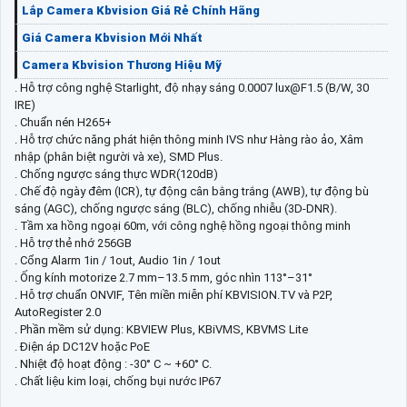
Lắp Camera Kbvision Giá Rẻ Chính Hãng
Giá Camera Kbvision Mới Nhất
Camera Kbvision Thương Hiệu Mỹ
. Hỗ trợ công nghệ Starlight, độ nhạy sáng 0.0007 lux@F1.5 (B/W, 30
IRE)
. Chuẩn nén H265+
. Hỗ trợ chức năng phát hiện thông minh IVS như Hàng rào ảo, Xâm
nhập (phân biệt người và xe), SMD Plus.
. Chống ngược sáng thực WDR(120dB)
. Chế độ ngày đêm (ICR), tự động cân bằng trắng (AWB), tự động bù
sáng (AGC), chống ngược sáng (BLC), chống nhiễu (3D-DNR).
. Tầm xa hồng ngoại 60m, với công nghệ hồng ngoại thông minh
. Hỗ trợ thẻ nhớ 256GB
. Cổng Alarm 1in / 1out, Audio 1in / 1out
. Ống kính motorize 2.7 mm–13.5 mm, góc nhìn 113°–31°
. Hỗ trợ chuẩn ONVIF, Tên miền miễn phí KBVISION.TV và P2P,
AutoRegister 2.0
. Phần mềm sử dụng: KBVIEW Plus, KBiVMS, KBVMS Lite
. Điện áp DC12V hoặc PoE
. Nhiệt độ hoạt động : -30° C ~ +60° C.
. Chất liệu kim loại, chống bụi nước IP67