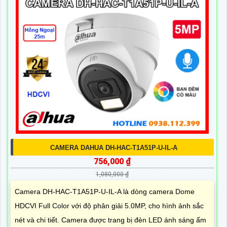
CAMERA DAHUA DH-HAC-T1A51P-U-IL-A
756,000 ₫
1,080,000 ₫
Camera DH-HAC-T1A51P-U-IL-A là dòng camera Dome
HDCVI Full Color với độ phân giải 5.0MP, cho hình ảnh sắc
nét và chi tiết. Camera được trang bị đèn LED ánh sáng ấm