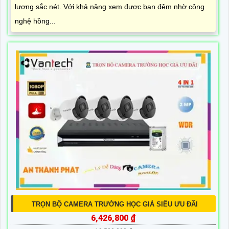
lượng sắc nét. Với khả năng xem được ban đêm nhờ công
nghệ hồng...
TRỌN BỘ CAMERA TRƯỜNG HỌC GIÁ SIÊU ƯU ĐÃI
6,426,800 ₫