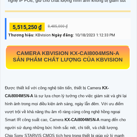
nghệ IP POE, giữ cho chất lượng hình ảnh không bị giảm sút
5,515,250 ₫
8,485,000 ₫
Thương hiệu:
KBvision
Ngày đăng:
10/18/2023 1:12:33 PM
CAMERA KBVISION
KX-CAI8004MSN-A
SẢN PHẨM CHẤT LƯỢNG CỦA KBVISION
Được thiết kế với công nghệ tiên tiến, thiết bị Camera
KX-
CAi8004MSN-A
là sự lựa chọn lý tưởng cho việc giám sát và ghi lại
hình ảnh trong mọi điều kiện ánh sáng, ngày lẫn đêm. Với ưu điểm
vượt trội về khả năng thu âm rõ ràng cùng công nghệ hồng ngoại
Smart IR công suất cao, Camera
KX-CAi8004MSN-A
mang đến cho
người sử dụng những bức hình sắc nét, chi tiết, và chất lượng.
Chip Sony STARVIS CMOS tích hợp trong thiết bị giúp xử lý mạnh