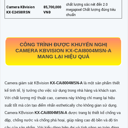
chất lượng sắc nét đến 2.0
Camera KBvision
85,700,000
megapixel Chất lượng đúng tiêu
KX-E2458IRSN
VNĐ
chuẩn
CÔNG TRÌNH ĐƯỢC KHUYẾN NGHỊ
CAMERA KBVISION
KX-CAI8004MSN-A
MANG LẠI HIỆU QUẢ
Camera giám sát KBvision
KX-CAi8004MSN-A
là một sản phẩm thiết
kế tinh tế, lý tưởng cho việc sử dụng trong nhà hàng và khách sạn.
Với chất lượng mỹ thuật cao, camera này không chỉ mang lại hiệu
suất tốt mà còn tạo điểm nhấn esthetically cho không gian sử dụng.
Camera KBvision
KX-CAi8004MSN-A
được trang bị thiết kế chống va
đập, chống nước và chống phá hoại, giúp nâng cao độ bền và độ tin
cậy của sản phẩm. Với kiểu dáng hiện đại và tính năng an toàn đáng