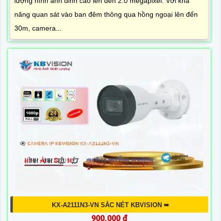
lượng hình ảnh đỉnh cao lên đến 2.0 megapixel. Với khả
năng quan sát vào ban đêm thông qua hồng ngoại lên đến
30m, camera...
KX-A2111N3-VN SẮC NÉT KBVISION ➠
900,000 ₫