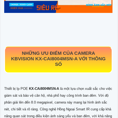
NHỮNG ƯU ĐIỂM CỦA CAMERA
KBVISION
KX-CAI8004MSN-A
VỚI THÔNG
SỐ
Thiết bị Ip POE
KX-CAi8004MSN-A
là một lựa chọn xuất sắc cho việc
giám sát và bảo vệ căn hộ, nhà phố hay công trình ban đêm. Với độ
phân giải lên đến 8.0 megapixel, camera này mang lại hình ảnh sắc
nét, chi tiết và rõ ràng. Công nghệ Hồng Ngoại Smart IR cung cấp khả
năng quan sát trong điều kiện ánh sáng yếu và ban đêm, với khả năng