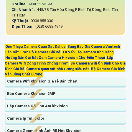
Hotline: 0938.11.23.99
Chi Nhánh 1:
445/38 Tân Hòa Đông,P Bình Trị Đông, Bình Tân,
TP HCM
Kỹ Thuật:
0906.855.330
Điện Thoại:
(028) 6688.4949
Giới Thiệu Camera Quan Sát Dahua
Bảng Báo Giá Camera Vantech
Lắp Đặt Trọn Bộ Camera Giá Rẻ
Tư Vấn Lắp Camera Kho Hàng
Hướng Dẫn Cài Đặt Xem Camera Hikvision Cho Điện Thoại
Lắp
Camera Wifi Công Trình Chống Trộm
Bộ Camera Wifi Ổn Định Cho Gia
Đình Giá Rẻ
Camera quan sát nhà xưởng siêu nét
Bộ Camera Gia Đình
Nên Dùng Chất Lượng
Camera Wifi Kbvision Giá rẻ Bán Chạy
Bán Camera Kbvision 2MP
Lắp Camera Có Thu Âm kbvision
Camera Ip full color
Camera Zoom Hình Ảnh Rõ Nét Kbvision