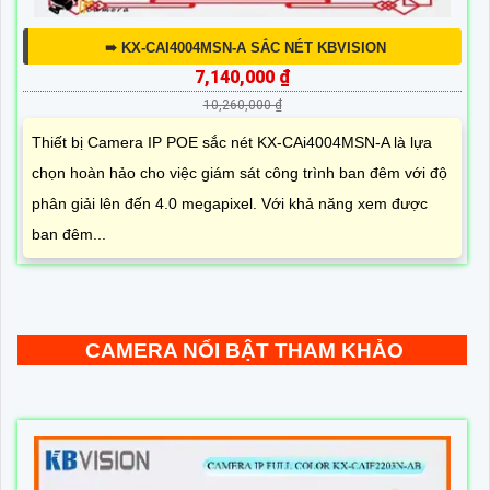
➠ KX-CAI4004MSN-A SẮC NÉT KBVISION
7,140,000 ₫
10,260,000 ₫
Thiết bị Camera IP POE sắc nét KX-CAi4004MSN-A là lựa
chọn hoàn hảo cho việc giám sát công trình ban đêm với độ
phân giải lên đến 4.0 megapixel. Với khả năng xem được
ban đêm...
CAMERA NỔI BẬT THAM KHẢO