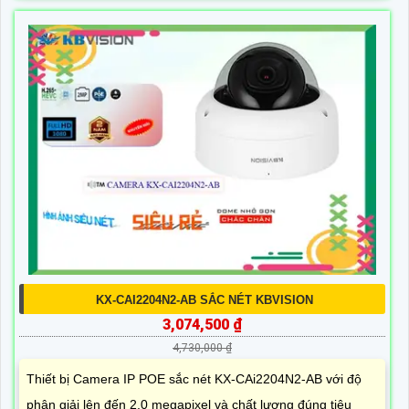
KX-CAI2204N2-AB SẮC NÉT KBVISION
3,074,500 ₫
4,730,000 ₫
Thiết bị Camera IP POE sắc nét KX-CAi2204N2-AB với độ
phân giải lên đến 2.0 megapixel và chất lượng đúng tiêu