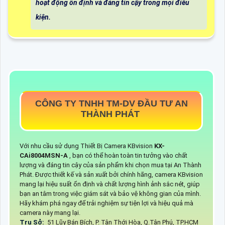
hoạt động ổn định và đáng tin cậy trong mọi điều
kiện.
CÔNG TY TNHH TM-DV ĐẦU TƯ AN
THÀNH PHÁT
Với nhu cầu sử dụng Thiết Bị Camera KBvision
KX-
CAi8004MSN-A
, bạn có thể hoàn toàn tin tưởng vào chất
lượng và đáng tin cậy của sản phẩm khi chọn mua tại An Thành
Phát. Được thiết kế và sản xuất bởi chính hãng, camera KBvision
mang lại hiệu suất ổn định và chất lượng hình ảnh sắc nét, giúp
bạn an tâm trong việc giám sát và bảo vệ không gian của mình.
Hãy khám phá ngay để trải nghiệm sự tiện lợi và hiệu quả mà
camera này mang lại.
Trụ Sở:
51 Lũy Bán Bích, P. Tân Thới Hòa, Q.Tân Phú, TP.HCM