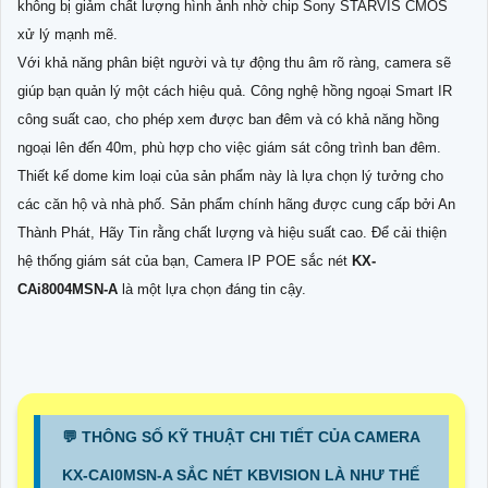
không bị giảm chất lượng hình ảnh nhờ chip Sony STARVIS CMOS
xử lý mạnh mẽ.
Với khả năng phân biệt người và tự động thu âm rõ ràng, camera sẽ
giúp bạn quản lý một cách hiệu quả. Công nghệ hồng ngoại Smart IR
công suất cao, cho phép xem được ban đêm và có khả năng hồng
ngoại lên đến 40m, phù hợp cho việc giám sát công trình ban đêm.
Thiết kế dome kim loại của sản phẩm này là lựa chọn lý tưởng cho
các căn hộ và nhà phố. Sản phẩm chính hãng được cung cấp bởi An
Thành Phát, Hãy Tin rằng chất lượng và hiệu suất cao. Để cải thiện
hệ thống giám sát của bạn, Camera IP POE sắc nét
KX-
CAi8004MSN-A
là một lựa chọn đáng tin cậy.
️💬 THÔNG SỐ KỸ THUẬT CHI TIẾT CỦA CAMERA
KX-CAI0MSN-A SẮC NÉT KBVISION LÀ NHƯ THẾ