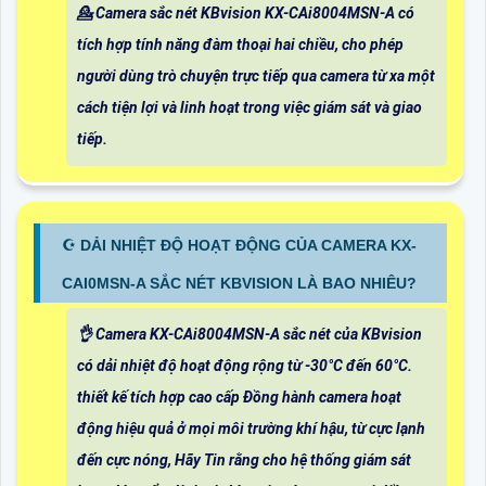
💁 Camera sắc nét KBvision KX-CAi8004MSN-A có
tích hợp tính năng đàm thoại hai chiều, cho phép
người dùng trò chuyện trực tiếp qua camera từ xa một
cách tiện lợi và linh hoạt trong việc giám sát và giao
tiếp.
☪ DẢI NHIỆT ĐỘ HOẠT ĐỘNG CỦA CAMERA KX-
CAI0MSN-A SẮC NÉT KBVISION LÀ BAO NHIÊU?
👌 Camera KX-CAi8004MSN-A sắc nét của KBvision
có dải nhiệt độ hoạt động rộng từ -30°C đến 60°C.
thiết kế tích hợp cao cấp Đồng hành camera hoạt
động hiệu quả ở mọi môi trường khí hậu, từ cực lạnh
đến cực nóng, Hãy Tin rằng cho hệ thống giám sát