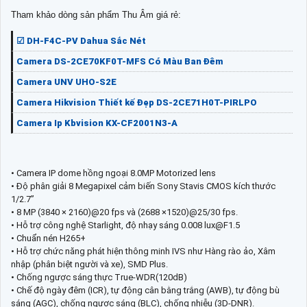
Tham khảo dòng sản phẩm Thu Âm giá rẻ:
☑ DH-F4C-PV Dahua Sắc Nét
Camera DS-2CE70KF0T-MFS Có Màu Ban Đêm
Camera UNV UHO-S2E
Camera Hikvision Thiết kế Đẹp DS-2CE71H0T-PIRLPO
Camera Ip Kbvision KX-CF2001N3-A
• Camera IP dome hồng ngoại 8.0MP Motorized lens
• Độ phân giải 8 Megapixel cảm biến Sony Stavis CMOS kích thước
1/2.7”
• 8 MP (3840 × 2160)@20 fps và (2688 ×1520)@25/30 fps.
• Hỗ trợ công nghệ Starlight, độ nhạy sáng 0.008 lux@F1.5
• Chuẩn nén H265+
• Hỗ trợ chức năng phát hiện thông minh IVS như Hàng rào ảo, Xâm
nhập (phân biệt người và xe), SMD Plus.
• Chống ngược sáng thực True-WDR(120dB)
• Chế độ ngày đêm (ICR), tự động cân bằng trắng (AWB), tự động bù
sáng (AGC), chống ngược sáng (BLC), chống nhiễu (3D-DNR).