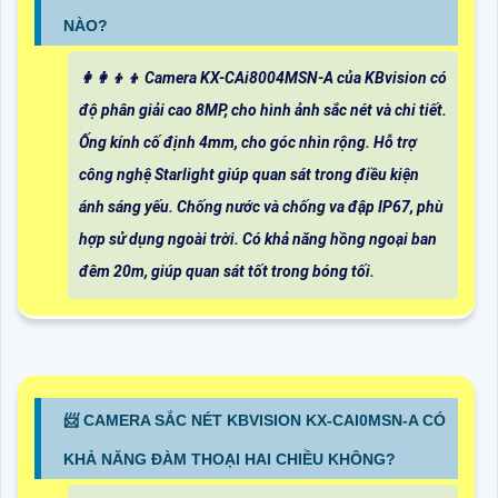
NÀO?
👩‍👩‍👦‍👦 Camera KX-CAi8004MSN-A của KBvision có
độ phân giải cao 8MP, cho hình ảnh sắc nét và chi tiết.
Ống kính cố định 4mm, cho góc nhìn rộng. Hỗ trợ
công nghệ Starlight giúp quan sát trong điều kiện
ánh sáng yếu. Chống nước và chống va đập IP67, phù
hợp sử dụng ngoài trời. Có khả năng hồng ngoại ban
đêm 20m, giúp quan sát tốt trong bóng tối.
📨 CAMERA SẮC NÉT KBVISION KX-CAI0MSN-A CÓ
KHẢ NĂNG ĐÀM THOẠI HAI CHIỀU KHÔNG?