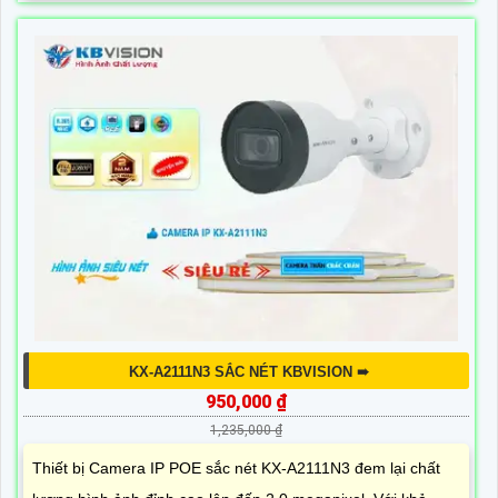
KX-A2111N3 SẮC NÉT KBVISION ➠
950,000 ₫
1,235,000 ₫
Thiết bị Camera IP POE sắc nét KX-A2111N3 đem lại chất