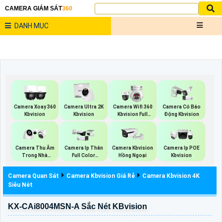
CAMERA GIÁM SÁT
360
DANH MỤC
Camera Xoay 360
Camera Ultra 2K
Camera Wifi 360
Camera Có Báo
Kbvision
Kbvision
Kbvision Full
Động Kbvision
Color
Camera Thu Âm
Camera Ip Thân
Camera Kbvision
Camera Ip POE
Trong Nhà
Full Color
Hồng Ngoại
Kbvision
Kbvision
Kbvision
Camera Quan Sát
Camera Kbvision Giá Rẻ
Camera Kbvision 4K
Siêu Nét
KX-CAi8004MSN-A Sắc Nét KBvision