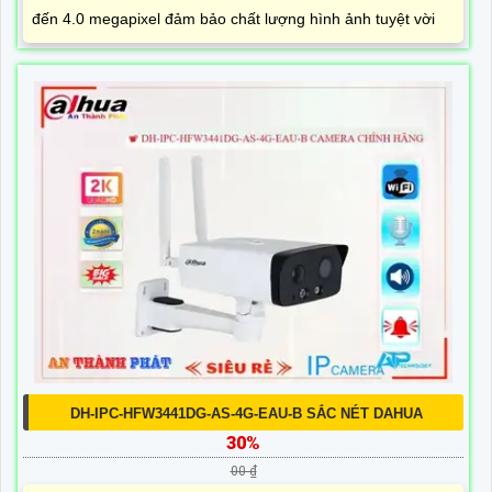
đến 4.0 megapixel đảm bảo chất lượng hình ảnh tuyệt vời
DH-IPC-HFW3441DG-AS-4G-EAU-B SẮC NÉT DAHUA
30%
00 ₫