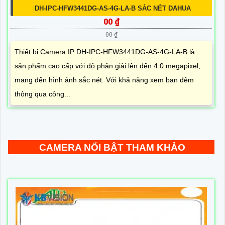
DH-IPC-HFW3441DG-AS-4G-LA-B SẮC NÉT DAHUA
00 ₫
00 ₫
Thiết bị Camera IP DH-IPC-HFW3441DG-AS-4G-LA-B là
sản phẩm cao cấp với độ phân giải lên đến 4.0 megapixel,
mang đến hình ảnh sắc nét. Với khả năng xem ban đêm
thông qua công...
CAMERA NỔI BẬT THAM KHẢO