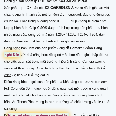
Đánh giá sản phẩm Ip POE sắc nét
KX-CAiF2001SN-A
:
Sản phẩm Ip POE sắc nét
KX-CAiF2001SN-A
được đánh giá cao với
chất lượng hình ảnh sắc nét lên đến 2.0 megapixel, đáp ứng đúng tiêu
chuẩn và được trang bị công nghệ IP POE, giúp không bị giảm chất
lượng hình ảnh. Chip CMOS được tích hợp trong sản phẩm thu hình
nhiều màu sắc, cùng với mã nén H.265+/H.265/H.264+/H.264, đem
đến ưu điểm về chất lượng hình ảnh và ghi âm rõ ràng.
Công nghệ ban đêm của sản phẩm đáng
🎥 Camera Chính Hãng
nghĩ Đến
với khả năng hoạt động có màu ban đêm, giải pháp tối ưu
cho việc quan sát trong môi trường thiếu ánh sáng. Camera xưởng
sản xuất thiết bị này được tích hợp thân kim loại chắc chắn, ❈
chắc
chắn
độ bền và tuổi thọ dài lâu.
Điểm đáng khen ngợi của sản phẩm là khả năng xem được ban đêm
Full Color đến 30m, giúp người dùng quan sát môi trường xung quanh
một cách chi tiết như ban ngày. Sản phẩm của thương hiệu chính
hãng An Thành Phát mang lại sự tin tưởng về chất lượng và hiệu suất
sử dụng.
📸
Nhận xét những ưu điểm của thiết bị
Ip POE sắc nét
KX-