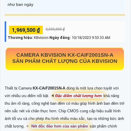
như ban ngày
1,969,500 ₫
3,030,000 ₫
Thương hiệu:
KBvision
Ngày đăng:
10/18/2023 9:53:33 AM
CAMERA KBVISION
KX-CAIF2001SN-A
SẢN PHẨM CHẤT LƯỢNG CỦA KBVISION
Thiết bị Camera
KX-CAiF2001SN-A
đúng là một lựa chọn tuyệt vời
với nhiều ưu điểm nổi bật. 🔈
Đặc điểm chất lượng hơn
khả năng
thu âm rõ ràng, công nghệ ban đêm có màu giúp hình ảnh ban đêm trở
nên sắc nét và chân thực hơn. Chip CMOS cung cấp hiệu suất hình
ảnh tối ưu và cho phép thu hình nhiều màu sắc, tạo ra những bức ảnh
chất lượng. 🔅
Nét độc đáo hơn của sản phẩm
sản phẩm chính