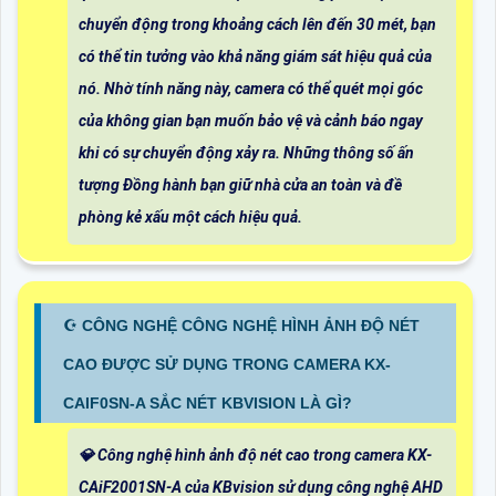
chuyển động trong khoảng cách lên đến 30 mét, bạn
có thể tin tưởng vào khả năng giám sát hiệu quả của
nó. Nhờ tính năng này, camera có thể quét mọi góc
của không gian bạn muốn bảo vệ và cảnh báo ngay
khi có sự chuyển động xảy ra. Những thông số ấn
tượng Đồng hành bạn giữ nhà cửa an toàn và đề
phòng kẻ xấu một cách hiệu quả.
☪ CÔNG NGHỆ CÔNG NGHỆ HÌNH ẢNH ĐỘ NÉT
CAO ĐƯỢC SỬ DỤNG TRONG CAMERA KX-
CAIF0SN-A SẮC NÉT KBVISION LÀ GÌ?
💎 Công nghệ hình ảnh độ nét cao trong camera KX-
CAiF2001SN-A của KBvision sử dụng công nghệ AHD