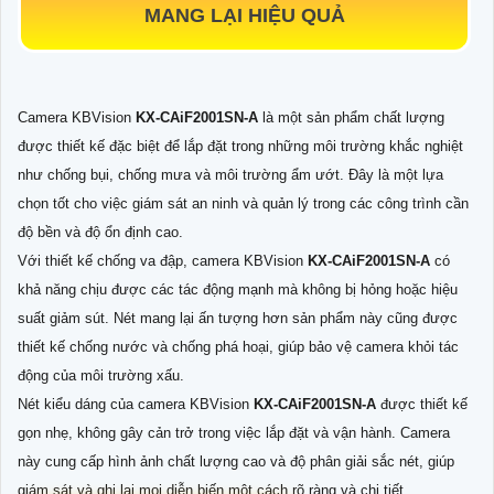
MANG LẠI HIỆU QUẢ
Camera KBVision
KX-CAiF2001SN-A
là một sản phẩm chất lượng
được thiết kế đặc biệt để lắp đặt trong những môi trường khắc nghiệt
như chống bụi, chống mưa và môi trường ẩm ướt. Đây là một lựa
chọn tốt cho việc giám sát an ninh và quản lý trong các công trình cần
độ bền và độ ổn định cao.
Với thiết kế chống va đập, camera KBVision
KX-CAiF2001SN-A
có
khả năng chịu được các tác động mạnh mà không bị hỏng hoặc hiệu
suất giảm sút. Nét mang lại ấn tượng hơn sản phẩm này cũng được
thiết kế chống nước và chống phá hoại, giúp bảo vệ camera khỏi tác
động của môi trường xấu.
Nét kiểu dáng của camera KBVision
KX-CAiF2001SN-A
được thiết kế
gọn nhẹ, không gây cản trở trong việc lắp đặt và vận hành. Camera
này cung cấp hình ảnh chất lượng cao và độ phân giải sắc nét, giúp
giám sát và ghi lại mọi diễn biến một cách rõ ràng và chi tiết.