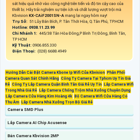
sát hiệu quả nhờ vào công nghệ tiên tiến và độ tin cậy cao của
thiết bị. Hãy trải nghiệm sự tiện ích và chất lượng vượt trội mà
Kbvision
KX-CAiF2001SN-A
mang lại ngay hôm nay!
Trụ Sở:
51 Lũy Bán Bích, P. Tân Thới Hòa, Q.Tân Phú, TP.HCM
Hotline: 0938.11.23.99
Chi Nhánh 1:
445/38 Tân Hòa Đông,P Bình Trị Đông, Bình Tân,
TP HCM
Kỹ Thuật:
0906.855.330
Điện Thoại:
(028) 6688.4949
Hướng Dẫn Cài Đặt Camera Kbone Ip Wifi Của Kbvision
Phân Phối
Camera Quan Sát Chính Hãng
Công Ty Camera Tại Tphcm Uy Tín Giá
Rẻ
Công Ty Lắp Camera Quận Bình Tân Giá Rẻ Uy Tín
Lắp Camera Wifi
Trong Nhà Giá Rẻ
Lắp Camera Chống Trộm Nhà Xưởng Chuyên Dụng
Lắp Camera Cửa Hàng Kim Hoàng 4k
Bộ Camera Wifi Cửa Hàng Có
Thu Âm
Lắp Camera Nhà Xưởng Trọn Bộ Giá Rẻ
Camera SMD Plus
Lắp Camera AI Chip Acusense
Bán Camera Kbvision 2MP