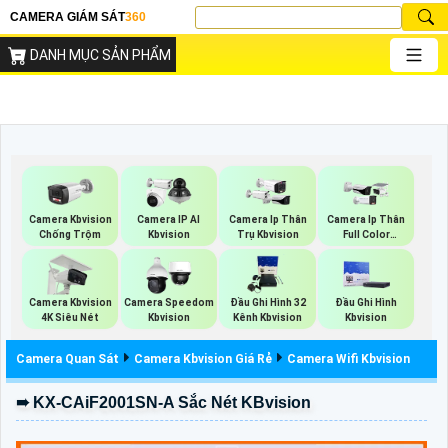
CAMERA GIÁM SÁT
360
DANH MỤC SẢN PHẨM
Camera Kbvision
Camera IP AI
Camera Ip Thân
Camera Ip Thân
Chống Trộm
Kbvision
Trụ Kbvision
Full Color
Kbvision
Camera Kbvision
Camera Speedom
Đầu Ghi Hình 32
Đầu Ghi Hình
4K Siêu Nét
Kbvision
Kênh Kbvision
Kbvision
Camera Quan Sát
Camera Kbvision Giá Rẻ
Camera Wifi Kbvision
➠ KX-CAiF2001SN-A Sắc Nét KBvision