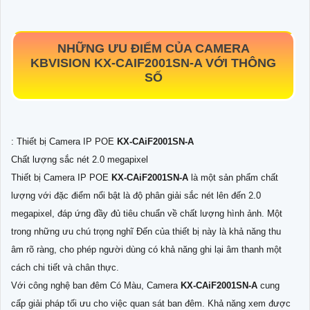
NHỮNG ƯU ĐIỂM CỦA CAMERA
KBVISION
KX-CAIF2001SN-A
VỚI THÔNG
SỐ
: Thiết bị Camera IP POE
KX-CAiF2001SN-A
Chất lượng sắc nét 2.0 megapixel
Thiết bị Camera IP POE
KX-CAiF2001SN-A
là một sản phẩm chất
lượng với đặc điểm nổi bật là độ phân giải sắc nét lên đến 2.0
megapixel, đáp ứng đầy đủ tiêu chuẩn về chất lượng hình ảnh. Một
trong những ưu chú trọng nghĩ Đến của thiết bị này là khả năng thu
âm rõ ràng, cho phép người dùng có khả năng ghi lại âm thanh một
cách chi tiết và chân thực.
Với công nghệ ban đêm Có Màu, Camera
KX-CAiF2001SN-A
cung
cấp giải pháp tối ưu cho việc quan sát ban đêm. Khả năng xem được