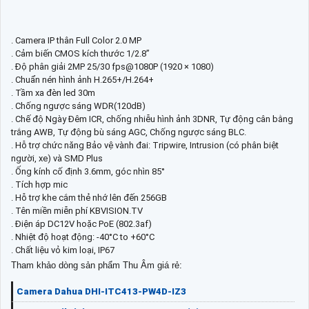
. Camera IP thân Full Color 2.0 MP
. Cảm biến CMOS kích thước 1/2.8”
. Độ phân giải 2MP 25/30 fps@1080P (1920 × 1080)
. Chuẩn nén hình ảnh H.265+/H.264+
. Tầm xa đèn led 30m
. Chống ngược sáng WDR(120dB)
. Chế độ Ngày Đêm ICR, chống nhiễu hình ảnh 3DNR, Tự động cân bằng
trắng AWB, Tự động bù sáng AGC, Chống ngược sáng BLC.
. Hỗ trợ chức năng Bảo vệ vành đai: Tripwire, Intrusion (có phân biệt
người, xe) và SMD Plus
. Ống kính cố định 3.6mm, góc nhìn 85°
. Tích hợp mic
. Hỗ trợ khe cắm thẻ nhớ lên đến 256GB
. Tên miền miễn phí KBVISION.TV
. Điện áp DC12V hoặc PoE (802.3af)
. Nhiệt độ hoạt động: -40°C to +60°C
. Chất liệu vỏ kim loại, IP67
Tham khảo dòng sản phẩm Thu Âm giá rẻ:
Camera Dahua DHI-ITC413-PW4D-IZ3