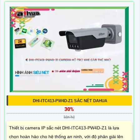
DHI-ITC413-PW4D-Z1 SẮC NÉT DAHUA
30%
liên hệ
Thiết bị camera IP sắc nét DHI-ITC413-PW4D-Z1 là lựa
chọn hoàn hảo cho hệ thống an ninh, với độ phân giải lên