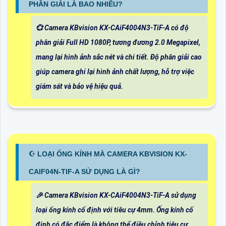
PHÂN GIẢI LÀ BAO NHIÊU?
💞 Camera KBvision KX-CAiF4004N3-TiF-A có độ
phân giải Full HD 1080P, tương đương 2.0 Megapixel,
mang lại hình ảnh sắc nét và chi tiết. Độ phân giải cao
giúp camera ghi lại hình ảnh chất lượng, hỗ trợ việc
giám sát và bảo vệ hiệu quả.
☪ LOẠI ỐNG KÍNH MÀ CAMERA KBVISION KX-
CAIF04N-TIF-A SỬ DỤNG LÀ GÌ?
️🎉 Camera KBvision KX-CAiF4004N3-TiF-A sử dụng
loại ống kính cố định với tiêu cự 4mm. Ống kính cố
định có đặc điểm là không thể điều chỉnh tiêu cự