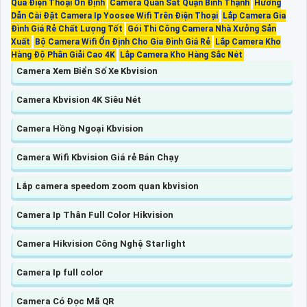
Qua Điện Thoại Ổn Định
Camera Quan Sát Quận Bình Thạnh
Hướng
Dẫn Cài Đặt Camera Ip Yoosee Wifi Trên Điện Thoại
Lắp Camera Gia
Đình Giá Rẻ Chất Lượng Tốt
Gói Thi Công Camera Nhà Xưởng Sản
Xuất
Bộ Camera Wifi Ổn Định Cho Gia Đình Giá Rẻ
Lắp Camera Kho
Hàng Độ Phân Giải Cao 4K
Lắp Camera Kho Hàng Sắc Nét
Camera Xem Biển Số Xe Kbvision
Camera Kbvision 4K Siêu Nét
Camera Hồng Ngoại Kbvision
Camera Wifi Kbvision Giá rẻ Bán Chạy
Lắp camera speedom zoom quan kbvision
Camera Ip Thân Full Color Hikvision
Camera Hikvision Công Nghệ Starlight
Camera Ip full color
Camera Có Đọc Mã QR