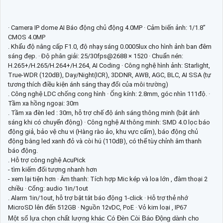
· Camera IP dome AI Báo động chủ động 4.0MP · Cảm biến ảnh: 1/1.8”
CMOS 4.0MP
. Khẩu độ nâng cấp F1.0, độ nhạy sáng 0.0005lux cho hình ảnh ban đêm
sáng đẹp. · Độ phân giải: 25/30fps@2688 × 1520 · Chuẩn nén:
H.265+/H.265/H.264+/H.264, AI Coding · Công nghệ hình ảnh: Starlight,
True-WDR (120dB), Day/Night(ICR), 3DDNR, AWB, AGC, BLC, AI SSA (tự
tương thích điều kiện ánh sáng thay đổi của môi trường)
. Công nghệ LDC chống cong hình · Ống kính: 2.8mm, góc nhìn 111độ. ·
Tầm xa hồng ngoại: 30m
. Tầm xa đèn led : 30m, hỗ trợ chế độ ánh sáng thông minh (bật ánh
sáng khi có chuyển động) · Công nghệ AI thông minh: SMD 4.0 lọc báo
động giả, bảo vệ chu vi (Hàng rào ảo, khu vực cấm), báo động chủ
động bằng led xanh đỏ và còi hú (110dB), có thể tùy chỉnh âm thanh
báo động.
. Hỗ trợ công nghệ AcuPick
- tìm kiếm đối tượng nhanh hơn
- xem lại tiện hơn · Âm thanh: Tích hợp Mic kép và loa lớn , đàm thoại 2
chiều · Cổng: audio 1in/1out
. Alarm 1in/1out, hỗ trợ bật tắt báo động 1-click · Hỗ trợ thẻ nhớ
MicroSD lên đến 512GB · Nguồn 12vDC, PoE · Vỏ kim loại , IP67
Một số lựa chọn chất lượng khác Có Ðèn Còi Báo Động dành cho