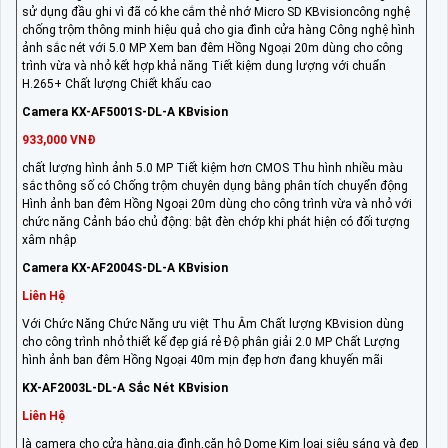
sử dụng đầu ghi vì đã có khe cắm thẻ nhớ Micro SD KBvisioncông nghệ
chống trộm thông minh hiệu quả cho gia đình cửa hàng Công nghệ hình
ảnh sắc nét với 5.0 MP Xem ban đêm Hồng Ngoại 20m dùng cho công
trình vừa và nhỏ kết hợp khả năng Tiết kiệm dung lượng với chuẩn
H.265+ Chất lượng Chiết khấu cao
Camera KX-AF5001S-DL-A KBvision
933,000 VNĐ
chất lượng hình ảnh 5.0 MP Tiết kiệm hơn CMOS Thu hình nhiều màu
sắc thông số có Chống trộm chuyên dụng bằng phân tích chuyển động
Hình ảnh ban đêm Hồng Ngoại 20m dùng cho công trình vừa và nhỏ với
chức năng Cảnh báo chủ động: bật đèn chớp khi phát hiện có đối tượng
xâm nhập
Camera KX-AF2004S-DL-A KBvision
Liên Hệ
Với Chức Năng Chức Năng ưu việt Thu Âm Chất lượng KBvision dùng
cho công trình nhỏ thiết kế đẹp giá rẻ Độ phân giải 2.0 MP Chất Lượng
hình ảnh ban đêm Hồng Ngoại 40m mịn đẹp hơn đang khuyến mãi
KX-AF2003L-DL-A Sắc Nét KBvision
Liên Hệ
là camera cho cửa hàng,gia đình,căn hộ Dome Kim loại siêu sáng và đẹp