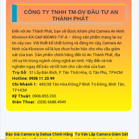
CÔNG TY TNHH TM-DV ĐẦU TƯ AN
THÀNH PHÁT
Đến với An Thành Phát, bạn sẽ được khám phá Camera An Ninh
Kbvision KX-CAiF4004N3-TiF-A – dòng sản phẩm mang lại sự
tin cậy cao. Với thiết kế chất lượng và đáng tin cậy, Camera An
Ninh của Kbvision sẽ là lựa chọn hoàn hảo cho nhu cầu giám
sát của bạn. Sản phẩm chính hãng đến từ An Thành Phát, địa
chỉ uy tín trong ngành công nghệ an ninh. Hãy đến và trải
nghiệm ngay để bảo vệ tốt hơn cho căn nhà của bạn.
Trụ Sở:
51 Lũy Bán Bích, P. Tân Thới Hòa, Q.Tân Phú, TP.HCM
Hotline: 0938.11.23.99
Chi Nhánh 1:
445/38 Tân Hòa Đông,P Bình Trị Đông, Bình Tân,
TP HCM
Kỹ Thuật:
0906.855.330
Điện Thoại:
(028) 6688.4949
Báo Giá Camera Ip Dahua Chính Hãng
Tư Vấn Lắp Camera Giám Sát