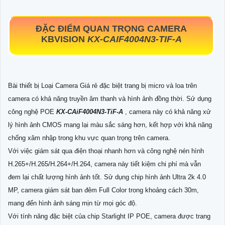
ĐẶC ĐIỂM QUAN TRỌNG CAMERA
KBVISION
KX-CAIF4004N3-TIF-A
Bài thiết bị Loại Camera Giá rẻ đặc biệt trang bị micro và loa trên
camera có khả năng truyền âm thanh và hình ảnh đồng thời. Sử dụng
công nghệ POE
KX-CAiF4004N3-TiF-A
, camera này có khả năng xử
lý hình ảnh CMOS mang lại màu sắc sáng hơn, kết hợp với khả năng
chống xâm nhập trong khu vực quan trọng trên camera.
Với việc giám sát qua điện thoại nhanh hơn và công nghệ nén hình
H.265+/H.265/H.264+/H.264, camera này tiết kiệm chi phí mà vẫn
đem lại chất lượng hình ảnh tốt. Sử dụng chip hình ảnh Ultra 2k 4.0
MP, camera giám sát ban đêm Full Color trong khoảng cách 30m,
mang đến hình ảnh sáng mịn từ mọi góc độ.
Với tính năng đặc biệt của chip Starlight IP POE, camera được trang