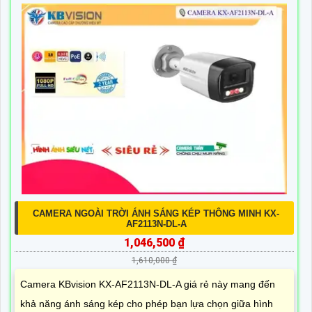
CAMERA NGOÀI TRỜI ÁNH SÁNG KÉP THÔNG MINH KX-
AF2113N-DL-A
1,046,500 ₫
1,610,000 ₫
Camera KBvision KX-AF2113N-DL-A giá rẻ này mang đến
khả năng ánh sáng kép cho phép bạn lựa chọn giữa hình