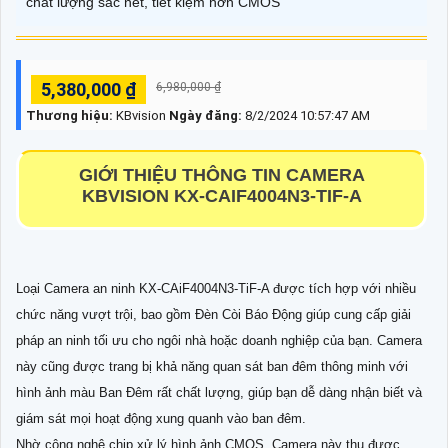
chất lượng sắc nét, tiết kiệm hơn CMOS
5,380,000 ₫
6,980,000 ₫
Thương hiệu:
KBvision
Ngày đăng:
8/2/2024 10:57:47 AM
GIỚI THIỆU THÔNG TIN CAMERA
KBVISION KX-CAIF4004N3-TIF-A
Loại Camera an ninh KX-CAiF4004N3-TiF-A được tích hợp với nhiều
chức năng vượt trội, bao gồm Ðèn Còi Báo Động giúp cung cấp giải
pháp an ninh tối ưu cho ngôi nhà hoặc doanh nghiệp của bạn. Camera
này cũng được trang bị khả năng quan sát ban đêm thông minh với
hình ảnh màu Ban Ðêm rất chất lượng, giúp bạn dễ dàng nhận biết và
giám sát mọi hoạt động xung quanh vào ban đêm.
Nhờ công nghệ chip xử lý hình ảnh CMOS, Camera này thu được