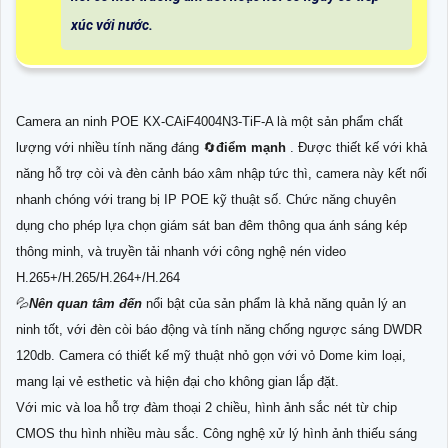
xúc với nước.
Camera an ninh POE KX-CAiF4004N3-TiF-A là một sản phẩm chất
lượng với nhiều tính năng đáng 🔄
điểm mạnh
. Được thiết kế với khả
năng hỗ trợ còi và đèn cảnh báo xâm nhập tức thì, camera này kết nối
nhanh chóng với trang bị IP POE kỹ thuật số. Chức năng chuyên
dụng cho phép lựa chọn giám sát ban đêm thông qua ánh sáng kép
thông minh, và truyền tải nhanh với công nghệ nén video
H.265+/H.265/H.264+/H.264
💦
Nên quan tâm đến
nổi bật của sản phẩm là khả năng quản lý an
ninh tốt, với đèn còi báo động và tính năng chống ngược sáng DWDR
120db. Camera có thiết kế mỹ thuật nhỏ gọn với vỏ Dome kim loại,
mang lại vẻ esthetic và hiện đại cho không gian lắp đặt.
Với mic và loa hỗ trợ đàm thoại 2 chiều, hình ảnh sắc nét từ chip
CMOS thu hình nhiều màu sắc. Công nghệ xử lý hình ảnh thiếu sáng