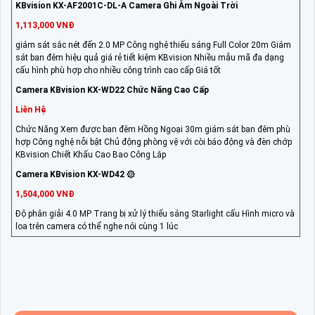
KBvision KX-AF2001C-DL-A Camera Ghi Âm Ngoài Trời
1,113,000 VNĐ
giám sát sắc nét đến 2.0 MP Công nghệ thiếu sáng Full Color 20m Giám
sát ban đêm hiệu quả giá rẻ tiết kiệm KBvision Nhiều mẫu mã đa dạng
cấu hình phù hợp cho nhiều công trình cao cấp Giá tốt
Camera KBvision KX-WD22 Chức Năng Cao Cấp
Liên Hệ
Chức Năng Xem được ban đêm Hồng Ngoại 30m giám sát ban đêm phù
hợp Công nghệ nỗi bật Chủ động phòng vệ với còi báo động và đèn chớp
KBvision Chiết Khấu Cao Bao Công Lắp
Camera KBvision KX-WD42 ۞
1,504,000 VNĐ
Độ phân giải 4.0 MP Trang bị xử lý thiếu sáng Starlight cấu Hình micro và
loa trên camera có thể nghe nói cùng 1 lúc