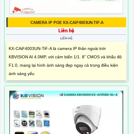
CAMERA IP POE KX-CAIF4003UN-TIF-A
Liên hệ
LIÊN HỆ
KX-CAiF4003UN-TiF-A là camera IP thân ngoài trời
KBVISION AI 4.0MP, với cảm biến 1/1. 8” CMOS và khẩu độ
F1.0, mang lại hình ảnh sáng đẹp ngay cả trong điều kiện
ánh sáng yếu