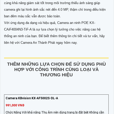
cùng khả năng giám sát tốt trong môi trường thiếu ánh sáng giúp
camera ghi lại hình ảnh sắc nét đến 4.0 MP, thậm chí trong điều kiện
ban đêm màu sắc vẫn được bảo toàn.
Với ứng dụng đa dạng và hiệu quả, Camera an ninh POE KX-
CAiF4004N3-TiF-A là sự lựa chọn lý tưởng cho việc nâng cao hệ
thống an ninh của bạn. Để biết thêm thông tin chi tiết và tư vấn, hãy
liên hệ với Camera An Thành Phát ngay hôm nay.
THÊM NHỮNG LỰA CHỌN ĐỂ SỬ DỤNG PHÙ
HỢP VỚI CÔNG TRÌNH CÙNG LOẠI VÀ
THƯƠNG HIỆU
Camera KBvision KX-AF5002S-DL-A
991,000 VNĐ
Chức Năng Với khả năng Thu Âm nên dùng trang bị đặt biệt Không cần