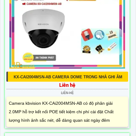
KX-CAI2004MSN-AB CAMERA DOME TRONG NHÀ GHI ÂM
Liên hệ
LIÊN HỆ
Camera kbvision KX-CAi2004MSN-AB có độ phân giải
2.0MP hỗ trợ kết nối POE tiết kiệm chi phí cài đặt Chất
lượng hình ảnh sắc nét, dễ dàng quan sát ngày đêm