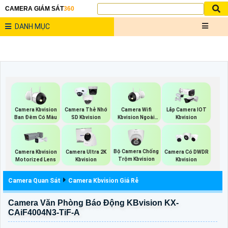
CAMERA GIÁM SÁT
360
DANH MỤC
Camera Wifi
Camera Kbvision
Camera Thẻ Nhớ
Lắp Camera IOT
Kbvision Ngoài
Ban Đêm Có Màu
SD Kbvision
Kbvision
Trời
Bộ Camera Chống
Camera Kbvision
Camera Ultra 2K
Camera Có DWDR
Trộm Kbvision
Motorized Lens
Kbvision
Kbvision
Camera Quan Sát
Camera Kbvision Giá Rẻ
Camera Văn Phòng Báo Động KBvision KX-
CAiF4004N3-TiF-A