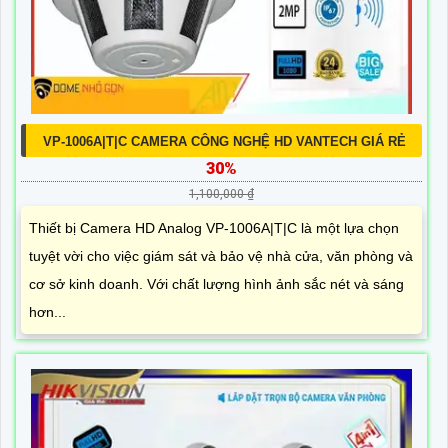
VP-1006A|T|C CAMERA CÔNG NGHỆ HD VANTECH GIÁ RẺ
30%
1,100,000 ₫
Thiết bị Camera HD Analog VP-1006A|T|C là một lựa chọn
tuyệt vời cho việc giám sát và bảo vệ nhà cửa, văn phòng và
cơ sở kinh doanh. Với chất lượng hình ảnh sắc nét và sáng
hơn...