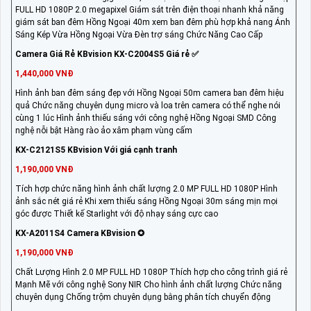
FULL HD 1080P 2.0 megapixel Giám sát trên điện thoại nhanh khả năng
giám sát ban đêm Hồng Ngoại 40m xem ban đêm phù hợp khả nang Ánh
Sáng Kép Vừa Hồng Ngoại Vừa Đèn trợ sáng Chức Năng Cao Cấp
Camera Giá Rẻ KBvision KX-C2004S5 Giá rẻ ✅
1,440,000 VNĐ
Hình ảnh ban đêm sáng đẹp với Hồng Ngoại 50m camera ban đêm hiệu
quả Chức năng chuyên dụng micro và loa trên camera có thể nghe nói
cùng 1 lúc Hình ảnh thiếu sáng với công nghệ Hồng Ngoại SMD Công
nghệ nỗi bật Hàng rào ảo xâm phạm vùng cấm
KX-C2121S5 KBvision Với giá cạnh tranh
1,190,000 VNĐ
Tích hợp chức năng hình ảnh chất lượng 2.0 MP FULL HD 1080P Hình
ảnh sắc nét giá rẻ Khi xem thiếu sáng Hồng Ngoại 30m sáng mịn mọi
góc được Thiết kế Starlight với độ nhạy sáng cực cao
KX-A2011S4 Camera KBvision ✪
1,190,000 VNĐ
Chất Lượng Hình 2.0 MP FULL HD 1080P Thích hợp cho công trình giá rẻ
Mạnh Mẽ với công nghệ Sony NIR Cho hình ảnh chất lượng Chức năng
chuyên dụng Chống trộm chuyên dụng bằng phân tích chuyển động