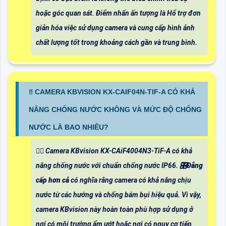
hoặc góc quan sát. Điểm nhấn ấn tượng là Hổ trợ đơn
giản hóa việc sử dụng camera và cung cấp hình ảnh
chất lượng tốt trong khoảng cách gần và trung bình.
‼️ CAMERA KBVISION KX-CAIF04N-TIF-A CÓ KHẢ
NĂNG CHỐNG NƯỚC KHÔNG VÀ MỨC ĐỘ CHỐNG
NƯỚC LÀ BAO NHIÊU?
❤️‍💋‍ Camera KBvision KX-CAiF4004N3-TiF-A có khả
năng chống nước với chuẩn chống nước IP66. 🎛
Đẳng
cấp hơn cả
có nghĩa rằng camera có khả năng chịu
nước từ các hướng và chống bám bụi hiệu quả. Vì vậy,
camera KBvision này hoàn toàn phù hợp sử dụng ở
nơi có môi trường ẩm ướt hoặc nơi có nguy cơ tiếp