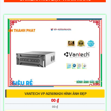
VANTECH VP-N25696H24 HÌNH ẢNH ĐẸP
00 ₫
00 ₫