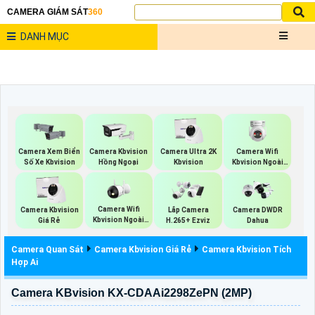
CAMERA GIÁM SÁT
360
DANH MỤC
Camera Wifi
Camera Xem Biển
Camera Kbvision
Camera Ultra 2K
Kbvision Ngoài
Số Xe Kbvision
Hồng Ngoại
Kbvision
Trời 360
Camera Wifi
Camera Kbvision
Lắp Camera
Camera DWDR
Kbvision Ngoài
Giá Rẻ
H.265+ Ezviz
Dahua
Trời
Camera Quan Sát
Camera Kbvision Giá Rẻ
Camera Kbvision Tích
Hợp Ai
Camera KBvision KX-CDAAi2298ZePN (2MP)