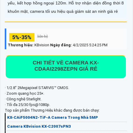
yếu, kết hợp hồng ngoại 120m. Hỗ trợ nhận diện đồng thời 8
khuôn mặt, camera tối ưu hiệu quả giám sát an ninh giá rẻ
5%-35%
liên hệ
Thương hiệu:
KBvision
Ngày đăng:
4/2/2025 5:24:25 PM
CHI TIẾT VỀ CAMERA KX-
CDAAI2298ZEPN GIÁ RẺ
· 1/2.8" 2Megapixel STARVIS™ CMOS.
· Zoom quang học 25×.
· Công nghệ Starlight.
· Tối đa 25/30 fps@1080p.
Top sản phẩm Thương Hiệu khác đang được bán chạy:
KX-CAiF5004N2-TiF-A Camera Trong Nhà 5MP
Camera KBvision KX-C2007sPN3