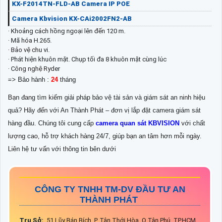
KX-F2014TN-FLD-AB Camera IP POE
Camera Kbvision KX-CAi2002FN2-AB
· Khoảng cách hồng ngoại lên đến 120 m.
· Mã hóa H.265.
· Bảo vệ chu vi.
· Phát hiện khuôn mặt. Chụp tối đa 8 khuôn mặt cùng lúc
· Công nghệ Ryder
=> Bảo hành :
24
tháng
Bạn đang tìm kiếm giải pháp bảo vệ tài sản và giám sát an ninh hiệu
quả? Hãy đến với An Thành Phát – đơn vị lắp đặt camera giám sát
hàng đầu. Chúng tôi cung cấp
camera quan sát KBVISION
với chất
lượng cao, hỗ trợ khách hàng 24/7, giúp bạn an tâm hơn mỗi ngày.
Liên hệ tư vấn với thông tin bên dưới
CÔNG TY TNHH TM-DV ĐẦU TƯ AN
THÀNH PHÁT
Trụ Sở:
51 Lũy Bán Bích, P. Tân Thới Hòa, Q.Tân Phú, TP.HCM