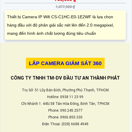
1,077,000 ₫
Thiết bị Camera IP Wifi CS-C1HC-E0-1E2WF là lựa chọn
hàng đầu với độ phân giải sắc nét lên đến 2.0 megapixel,
mang đến hình ảnh chất lượng đúng tiêu chuẩn
LẮP CAMERA GIÁM SÁT 360
CÔNG TY TNHH TM-DV ĐẦU TƯ AN THÀNH PHÁT
Trụ Sở: 51 Lũy Bán Bích, Phường Phú Thạnh, TP.HCM
Hotline: 0938 11 23 99
Chi Nhánh 1: 445/38 Tân Hòa Đông, Bình Tân, TPHCM
Phone: 090.245.2577
Phone: 0906.855.330
Điện Thoại: (028) 6688.4949