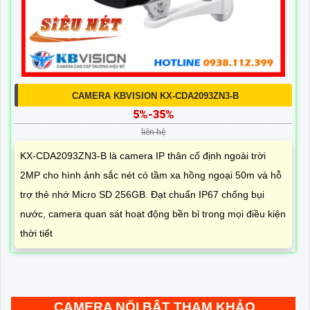
CAMERA KBVISION KX-CDA2093ZN3-B
5%-35%
liên hệ
KX-CDA2093ZN3-B là camera IP thân cố định ngoài trời
2MP cho hình ảnh sắc nét có tầm xa hồng ngoại 50m và hỗ
trợ thẻ nhớ Micro SD 256GB. Đạt chuẩn IP67 chống bụi
nước, camera quan sát hoạt động bền bỉ trong mọi điều kiện
thời tiết
CAMERA NỔI BẬT THAM KHẢO