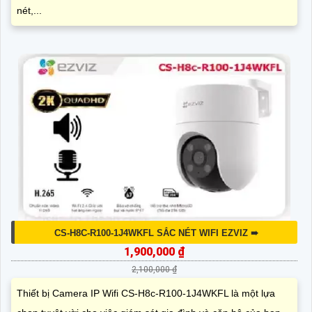
nét,...
CS-H8C-R100-1J4WKFL SẮC NÉT WIFI EZVIZ ➠
1,900,000 ₫
2,100,000 ₫
Thiết bị Camera IP Wifi CS-H8c-R100-1J4WKFL là một lựa