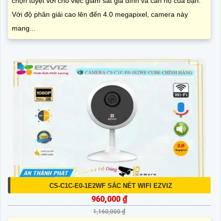
chọn tuyệt vời cho việc giám sát gia đình và căn hộ của bạn.
Với độ phân giải cao lên đến 4.0 megapixel, camera này
mang...
CS-C1C-E0-1E2WF SẮC NÉT WIFI EZVIZ
960,000 ₫
1,160,000 ₫