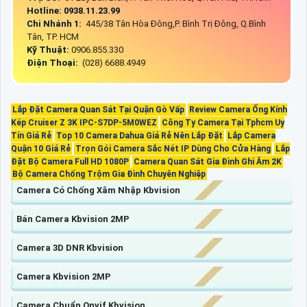
Hotline: 0938.11.23.99
Chi Nhánh 1:
445/38 Tân Hòa Đông,P. Bình Trị Đông, Q.Bình
Tân, TP. HCM
Kỹ Thuật:
0906.855.330
Điện Thoại:
(028) 6688.4949
Lắp Đặt Camera Quan Sát Tại Quận Gò Vấp
Review Camera Ống Kính
Kép Cruiser Z 3K IPC-S7DP-5M0WEZ
Công Ty Camera Tại Tphcm Uy
Tín Giá Rẻ
Top 10 Camera Dahua Giá Rẻ Nên Lắp Đặt
Lắp Camera
Quận 10 Giá Rẻ
Trọn Gói Camera Sắc Nét IP Dùng Cho Cửa Hàng
Lắp
Đặt Bộ Camera Full HD 1080P
Camera Quan Sát Gia Đình Ghi Âm 2K
Bộ Camera Chống Trộm Gia Đình Chuyên Nghiệp
Camera Có Chống Xâm Nhập Kbvision
Bán Camera Kbvision 2MP
Camera 3D DNR Kbvision
Camera Kbvision 2MP
Camera Chuẩn Onvif Kbvision