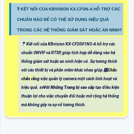
❓ KẾT NỐI CỦA KBVISION KX-CF0N-A HỖ TRỢ CÁC
CHUẨN NÀO ĐỂ CÓ THỂ SỬ DỤNG HIỆU QUẢ
TRONG CÁC HỆ THỐNG GIÁM SÁT HOẶC AN NINH?
🤵 Kết nối của KBvision KX-CF2001N3-A hỗ trợ các
chuẩn ONVIF và RTSP, giúp tích hợp dễ dàng vào hệ
thống giám sát hoặc an ninh hiện có. Sự tương thích
với các thiết bị và phần mềm khác nhau giúp 🎛
Chắc
chắn rằng
việc quản lý camera một cách linh hoạt và
hiệu quả. 📜
Với Những Trang bị cao cấp
tạo điều kiện
thuận lợi cho việc chuyển đổi hoặc mở rộng hệ thống
mà không gây ra sự cố tương thích.