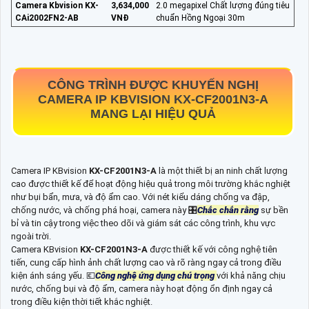
Camera Kbvision KX-
3,634,000
2.0 megapixel Chất lượng đúng tiêu
CAi2002FN2-AB
VNĐ
chuẩn Hồng Ngoại 30m
CÔNG TRÌNH ĐƯỢC KHUYẾN NGHỊ
CAMERA IP KBVISION
KX-CF2001N3-A
MANG LẠI HIỆU QUẢ
Camera IP KBvision
KX-CF2001N3-A
là một thiết bị an ninh chất lượng
cao được thiết kế để hoạt động hiệu quả trong môi trường khắc nghiệt
như bụi bẩn, mưa, và độ ẩm cao. Với nét kiểu dáng chống va đập,
chống nước, và chống phá hoại, camera này 🎛
Chắc chắn rằng
sự bền
bỉ và tin cậy trong việc theo dõi và giám sát các công trình, khu vực
ngoài trời.
Camera KBvision
KX-CF2001N3-A
được thiết kế với công nghệ tiên
tiến, cung cấp hình ảnh chất lượng cao và rõ ràng ngay cả trong điều
kiện ánh sáng yếu. 💶
Công nghệ ứng dụng chú trọng
với khả năng chịu
nước, chống bụi và độ ẩm, camera này hoạt động ổn định ngay cả
trong điều kiện thời tiết khắc nghiệt.