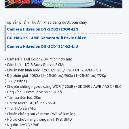
Top sản phẩm Thu Âm khác đang được bán chạy:
Camera Hikvision DS-2CD2723G0-IZS
CS-H8C 2K+ 4MP Camera Wifi Ezviz Giá rẻ
Camera Hikvision DS-2CD1321G2-LIU
• Camera IP Full Color 2.0MP tích hợp mic
• Cảm biến: 1/2.8 Sony Starvis 2.0Mp
• Chuẩn nén hình ảnh: H.265+/H.265/H.264+/H.264/MJPEG
• Độ phân giải: 1080p (1~25/30fps)/960p (1~25/30fps)/720p
(1~25/30fps)
• Chuyên chống ngược sáng WDR (120dB) / 3DDNR / AWB / AGC / BLC
• Ống kính: 3.6mm, góc nhìn: 91 độ
• Tầm xa đèn led: 30m
• Hỗ trợ Micro SD, tối đa 256GB
• Tích hợp sẵn Mic
• Chuẩn chống bụi và nước IP67, vỏ kim loại
• Hỗ trợ chức năng thông minh IVS, SMD
• Nguồn 12vDC / PoE