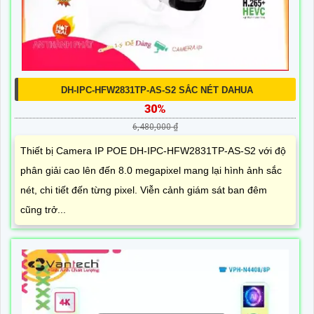
DH-IPC-HFW2831TP-AS-S2 SẮC NÉT DAHUA
30%
6,480,000 ₫
Thiết bị Camera IP POE DH-IPC-HFW2831TP-AS-S2 với độ
phân giải cao lên đến 8.0 megapixel mang lại hình ảnh sắc
nét, chi tiết đến từng pixel. Viễn cảnh giám sát ban đêm
cũng trở...