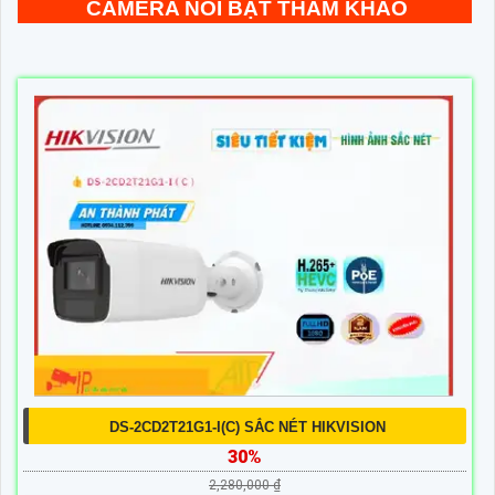
CAMERA NỔI BẬT THAM KHẢO
DS-2CD2T21G1-I(C) SẮC NÉT HIKVISION
30%
2,280,000 ₫