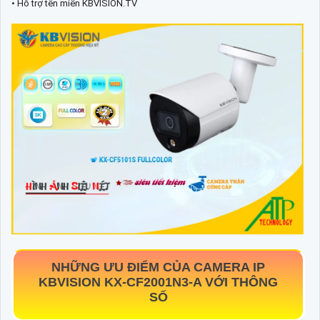
• Hỗ trợ tên miền KBVISION.TV
NHỮNG ƯU ĐIỂM CỦA CAMERA IP
KBVISION
KX-CF2001N3-A
VỚI THÔNG
SỐ