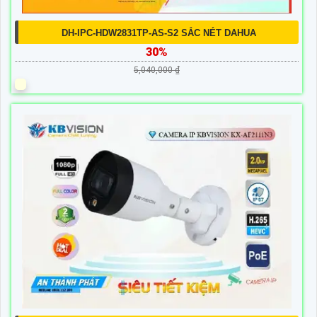
DH-IPC-HDW2831TP-AS-S2 SẮC NÉT DAHUA
30%
5,040,000 ₫