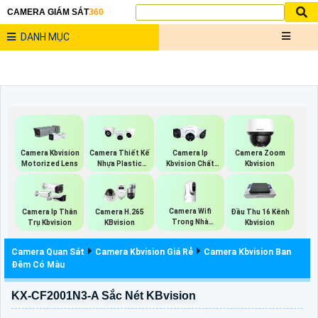
CAMERA GIÁM SÁT
360
DANH MỤC
Camera Kbvision
Camera Thiết Kế
Camera Ip
Camera Zoom
Motorized Lens
Nhựa Plastic
Kbvision Chất
Kbvision
Kbvision
Lượng
Camera Wifi
Camera Ip Thân
Camera H.265
Đầu Thu 16 Kênh
Trong Nhà
Trụ Kbvision
KBvision
Kbvision
Kbvision
Camera Quan Sát
Camera Kbvision Giá Rẻ
Camera Kbvision Ban
Đêm Có Màu
KX-CF2001N3-A Sắc Nét KBvision