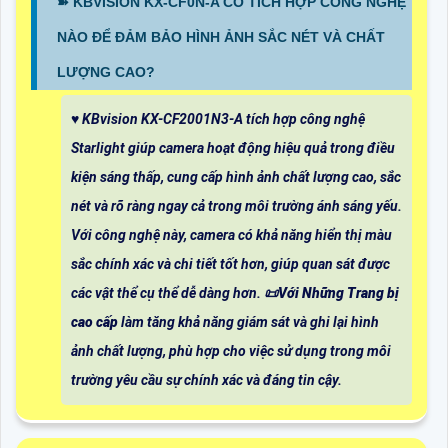
➽ KBVISION KX-CF0N-A CÓ TÍCH HỢP CÔNG NGHỆ
NÀO ĐỂ ĐẢM BẢO HÌNH ẢNH SẮC NÉT VÀ CHẤT
LƯỢNG CAO?
♥️ KBvision KX-CF2001N3-A tích hợp công nghệ
Starlight giúp camera hoạt động hiệu quả trong điều
kiện sáng thấp, cung cấp hình ảnh chất lượng cao, sắc
nét và rõ ràng ngay cả trong môi trường ánh sáng yếu.
Với công nghệ này, camera có khả năng hiển thị màu
sắc chính xác và chi tiết tốt hơn, giúp quan sát được
các vật thể cụ thể dễ dàng hơn. 📜
Với Những Trang bị
cao cấp
làm tăng khả năng giám sát và ghi lại hình
ảnh chất lượng, phù hợp cho việc sử dụng trong môi
trường yêu cầu sự chính xác và đáng tin cậy.