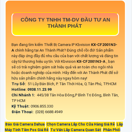
CÔNG TY TNHH TM-DV ĐẦU TƯ AN
THÀNH PHÁT
Bạn đang tìm kiếm Thiết Bị Camera IP Kbvision
KX-CF2001N3-
A
chính hãng tại An Thành Phát? Đúng chỗ rồi đó! Sản phẩm
này đáp ứng đầy đủ nhu cầu của bạn với chất lượng và đáng tin
cậy từ thương hiệu uy tín. Với Kbvision
KX-CF2001N3-A
, bạn
sẽ có trải nghiệm giám sát hiệu quả và an toàn cho ngôi nhà
hoặc doanh nghiệp của mình. Hãy đến với An Thành Phát để sở
hữu sản phẩm chính hãng này ngay hôm nay!
Trụ Sở:
51 Lũy Bán Bích, P. Tân Thới Hòa, Q.Tân Phú, TP.HCM
Hotline: 0938.11.23.99
Chi Nhánh 1:
445/38 Tân Hòa Đông,P Bình Trị Đông, Bình Tân,
TP HCM
Kỹ Thuật:
0906.855.330
Điện Thoại:
(028) 6688.4949
Báo Giá Camera Dahua
Chọn Camera Lắp Cho Cửa Hàng Giá Rẻ
Lắp
Máy Tính Tiền Pos Giá Rẻ
Tư Vấn Lắp Camera Quan Sát
Phân Phối