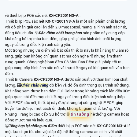
về thiết bị Ip POE sắc nét
KX-CF2001N3-A
:
Thiết bị Ip POE sắc nét
KX-CF2001N3-A
là một sản phẩm chất lượng
với độ phân giải cao lên đến 2.0 megapixel, mang lại hình ảnh sắc nét,
đúng tiêu chuẩn. 💦
Đặc điểm chất lượng hơn
sản phẩm này cung cấp
khả năng hỗ trợ màu ban đêm, giúp ghi lại các hình ảnh chất lượng
ngay cả trong điều kiện ánh sáng yếu.
Một trong những ưu điểm nổi bật của thiết bị này là khả năng thu âm rõ
ràng, giúp bạn không chỉ quan sát mà còn nghe rõ những âm thanh
xung quanh. Công nghệ ban đêm Có Màu Ban Đêm giải pháp tối ưu,
giúp cung cấp hình ảnh sắc nét và thực tế ngay cả khi quan sát vào ban
đêm.
Thiết Bị Camera
KX-CF2001N3-A
được sản xuất với thân kim loại chất
lượng, 🎛
Chắc chắn rằng
độ bền và độ ổn định trong quá trình sử dụng.
Khả năng xem được ban đêm Full Color trong khoảng cách lên đến 30m
giúp quan sát đến mọi chi tiết ngay cả trong điều kiện ánh sáng thấp.
Với IP POE sắc nét, thiết bị này được trang bị công nghệ IP POE, giúp
truyền tải dữ liệu một cách ổn định, không bị giảm chất lượng. Với
Những Trang bị cao cấp Sự hỗ trợ ®️
tin tưởng
hệ thống camera hoạt
động mượt mà và hiệu quả.
Ⓦ
Tổng hợp lại những ưu điểm
thiết bị Ip POE sắc nét
KX-CF2001N3-A
là
một lựa chọn tốt cho việc lắp đặt hệ thống camera an ninh, với chất