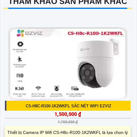
THAM KHẢO SẢN PHẨM KHÁC
CS-H8C-R100-1K2WKFL SẮC NÉT WIFI EZVIZ
1,500,000 ₫
1,700,000 ₫
Thiết bị Camera IP Wifi CS-H8c-R100-1K2WKFL là lựa chọn lý