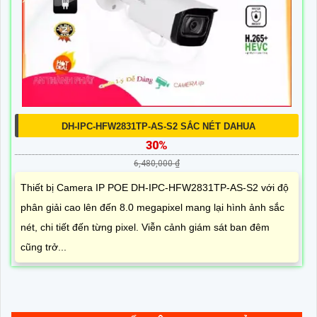
DH-IPC-HFW2831TP-AS-S2 SẮC NÉT DAHUA
30%
6,480,000 ₫
Thiết bị Camera IP POE DH-IPC-HFW2831TP-AS-S2 với độ
phân giải cao lên đến 8.0 megapixel mang lại hình ảnh sắc
nét, chi tiết đến từng pixel. Viễn cảnh giám sát ban đêm
cũng trở...