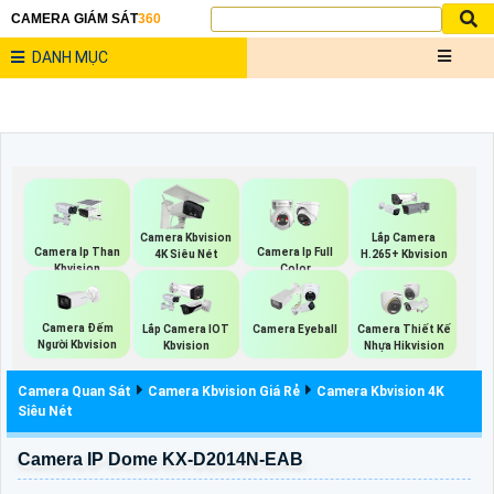
CAMERA GIÁM SÁT
360
DANH MỤC
Camera Kbvision
Lắp Camera
Camera Ip Than
Camera Ip Full
4K Siêu Nét
H.265+ Kbvision
Kbvision
Color
Camera Đếm
Lắp Camera IOT
Camera Eyeball
Camera Thiết Kế
Người Kbvision
Kbvision
Nhựa Hikvision
Camera Quan Sát
Camera Kbvision Giá Rẻ
Camera Kbvision 4K
Siêu Nét
Camera IP Dome KX-D2014N-EAB