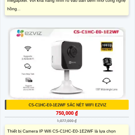
megapixel. Với khả năng nhìn rõ vào ban đêm nhờ công nghệ
hồng...
CS-C1HC-E0-1E2WF SẮC NÉT WIFI EZVIZ
750,000 ₫
1,077,000 ₫
Thiết bị Camera IP Wifi CS-C1HC-E0-1E2WF là lựa chọn