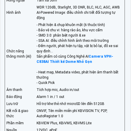
Hồng ngoại
Tầm xa 50m
WDR 120dB, Starlight, 3D DNR, BLC, HLC, AGC, AWB
Hình ảnh
AI-Powered Image: điều chỉnh chi tiết đối tượng tự
động
- Phát hiện & chụp khuôn mặt (6 thuộc tính)
- Bảo vệ chu vi: hàng rào ảo, khu vực cấm
- SMD 3.0: phân biệt người & xe
- SSA AI: điều chỉnh hình ảnh theo môi trường
- Đếm người, phát hiện tụ tập, vật bị bỏ lại, đỗ xe sai
Chức năng
quy định…
thông minh (AI)
Sản phẩm có cùng Công Nghệ AI
Camera VPH-
C838AI Thiết kế Dome Nhỏ Gọn
- Heat map, Metadata video, phát hiện âm thanh bất
thường
- Quick Pick
Âm thanh
Tích hợp mic, Audio in/out
Báo động
Alarm 1 in / 1 out
Lưu trữ
Hỗ trợ khe thẻ nhớ microSD lên đến 512GB
Kết nối & giao
ONVIF, Tên miền miễn phí KBVISION.TV, P2P,
thức
AutoRegister 1.0
Phần mềm
KBVIEW Plus, KBiVMS, KBVMS Lite
Nguồn
12VDC, ePoE