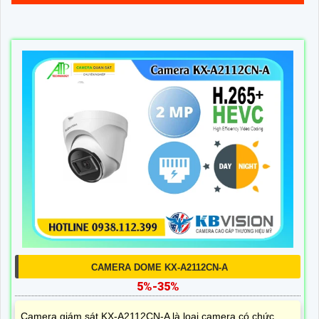
CAMERA DOME KX-A2112CN-A
5%-35%
Camera giám sát KX-A2112CN-A là loại camera có chức