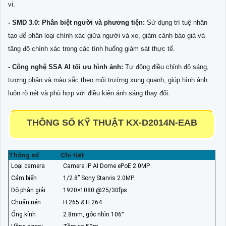
vi.
- SMD 3.0: Phân biệt người và phương tiện:
Sử dụng trí tuệ nhân
tạo để phân loại chính xác giữa người và xe, giảm cảnh báo giả và
tăng độ chính xác trong các tình huống giám sát thực tế.
- Công nghệ SSA AI tối ưu hình ảnh:
Tự động điều chỉnh độ sáng,
tương phản và màu sắc theo môi trường xung quanh, giúp hình ảnh
luôn rõ nét và phù hợp với điều kiện ánh sáng thay đổi.
THÔNG SỐ KỸ THUẬT KX-D2014N-EAB
Thông số
Chi tiết
Loại camera
Camera IP AI Dome ePoE 2.0MP
Cảm biến
1/2.8” Sony Starvis 2.0MP
Độ phân giải
1920×1080 @25/30fps
Chuẩn nén
H.265 & H.264
Ống kính
2.8mm, góc nhìn 106°