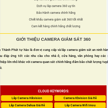
Dịch vụ lắp camera 360 uy tín
Bảo Hành camera chính hãng
Chiết khấu camera giám sát 360 tốt nhất
Cam kết hàng chính hãng chất lượng
GIỚI THIỆU CAMERA GIÁM SÁT 360
 Thành Phát tự hào là đơn vị cung cấp và lắp camera giám sát an ninh hà
u đáp ứng tốt các nhu cầu cho nhà ở, cửa hàng, văn phòng hay các 
hiệp lớn nhỏ khác với camera quan sát chính hãng đảm bảo chất lượng tuy
i.
CLOUD KEYWORDS:
Lắp Camera Hikvision
Camera Kbvision Giá Rẻ
Lắp Camera Dahua Giá Rẻ
Lắp Camera Wifi Imou