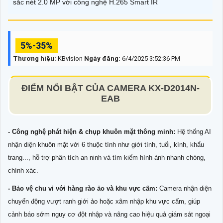
sắc nét 2.0 MP với công nghệ H.265 Smart IR
5%-35%
Thương hiệu:
KBvision
Ngày đăng:
6/4/2025 3:52:36 PM
ĐIỂM NỔI BẬT CỦA CAMERA KX-D2014N-
EAB
- Công nghệ phát hiện & chụp khuôn mặt thông minh:
Hệ thống AI
nhận diện khuôn mặt với 6 thuộc tính như giới tính, tuổi, kính, khẩu
trang..., hỗ trợ phân tích an ninh và tìm kiếm hình ảnh nhanh chóng,
chính xác.
- Bảo vệ chu vi với hàng rào ảo và khu vực cấm:
Camera nhận diện
chuyển động vượt ranh giới ảo hoặc xâm nhập khu vực cấm, giúp
cảnh báo sớm nguy cơ đột nhập và nâng cao hiệu quả giám sát ngoại