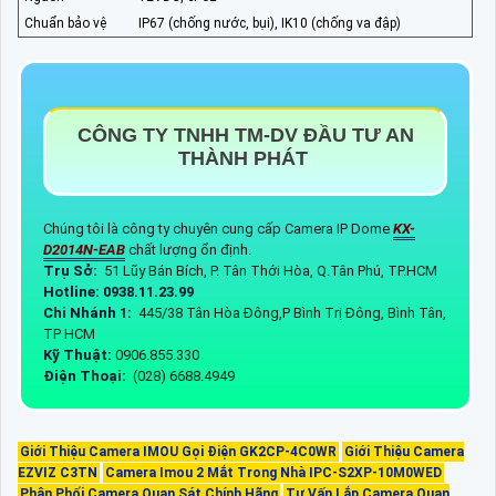
Chuẩn bảo vệ
IP67 (chống nước, bụi), IK10 (chống va đập)
CÔNG TY TNHH TM-DV ĐẦU TƯ AN
THÀNH PHÁT
Chúng tôi là công ty chuyên cung cấp Camera IP Dome
KX-
D2014N-EAB
chất lượng ổn định.
Trụ Sở:
51 Lũy Bán Bích, P. Tân Thới Hòa, Q.Tân Phú, TP.HCM
Hotline: 0938.11.23.99
Chi Nhánh 1:
445/38 Tân Hòa Đông,P Bình Trị Đông, Bình Tân,
TP HCM
Kỹ Thuật:
0906.855.330
Điện Thoại:
(028) 6688.4949
Giới Thiệu Camera IMOU Gọi Điện GK2CP-4C0WR
Giới Thiệu Camera
EZVIZ C3TN
Camera Imou 2 Mắt Trong Nhà IPC-S2XP-10M0WED
Phân Phối Camera Quan Sát Chính Hãng
Tư Vấn Lắp Camera Quan