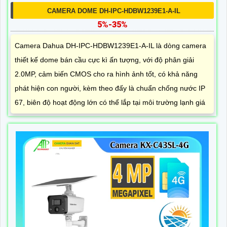
CAMERA DOME DH-IPC-HDBW1239E1-A-IL
5%-35%
Camera Dahua DH-IPC-HDBW1239E1-A-IL là dòng camera
thiết kế dome bán cầu cực kì ấn tượng, với độ phân giải
2.0MP, cảm biến CMOS cho ra hình ảnh tốt, có khả năng
phát hiện con người, kèm theo đấy là chuẩn chống nước IP
67, biên độ hoạt động lớn có thể lắp tại môi trường lạnh giá