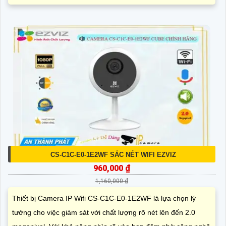
CS-C1C-E0-1E2WF SẮC NÉT WIFI EZVIZ
960,000 ₫
1,160,000 ₫
Thiết bị Camera IP Wifi CS-C1C-E0-1E2WF là lựa chọn lý
tưởng cho việc giám sát với chất lượng rõ nét lên đến 2.0