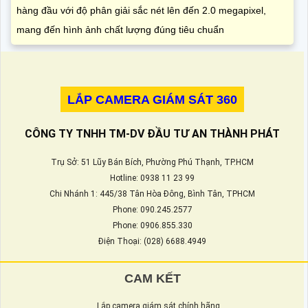
hàng đầu với độ phân giải sắc nét lên đến 2.0 megapixel,
mang đến hình ảnh chất lượng đúng tiêu chuẩn
LẮP CAMERA GIÁM SÁT 360
CÔNG TY TNHH TM-DV ĐẦU TƯ AN THÀNH PHÁT
Trụ Sở: 51 Lũy Bán Bích, Phường Phú Thạnh, TP.HCM
Hotline: 0938 11 23 99
Chi Nhánh 1: 445/38 Tân Hòa Đông, Bình Tân, TPHCM
Phone: 090.245.2577
Phone: 0906.855.330
Điện Thoại: (028) 6688.4949
CAM KẾT
Lắp camera giám sát chính hãng.