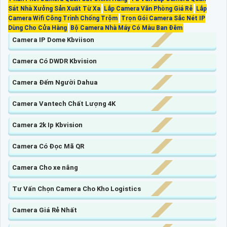
Sát Nhà Xưởng Sản Xuất Từ Xa
Lắp Camera Văn Phòng Giá Rẻ
Lắp
Camera Wifi Công Trình Chống Trộm
Trọn Gói Camera Sắc Nét IP
Dùng Cho Cửa Hàng
Bộ Camera Nhà Máy Có Màu Ban Đêm
Camera IP Dome Kbviison
Camera Có DWDR Kbvision
Camera Đếm Người Dahua
Camera Vantech Chất Lượng 4K
Camera 2k Ip Kbvision
Camera Có Đọc Mã QR
Camera Cho xe nâng
Tư Vấn Chọn Camera Cho Kho Logistics
Camera Giá Rẻ Nhất