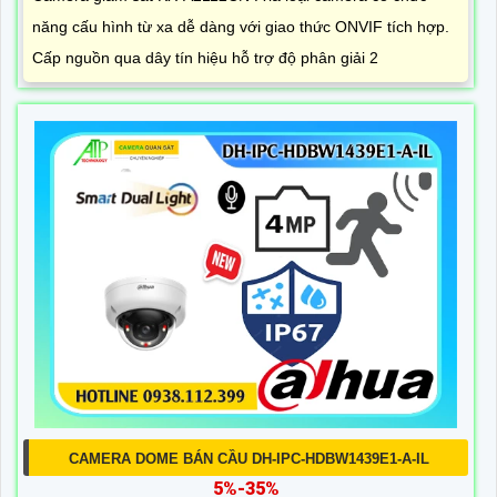
năng cấu hình từ xa dễ dàng với giao thức ONVIF tích hợp.
Cấp nguồn qua dây tín hiệu hỗ trợ độ phân giải 2
CAMERA DOME BÁN CẦU DH-IPC-HDBW1439E1-A-IL
5%-35%