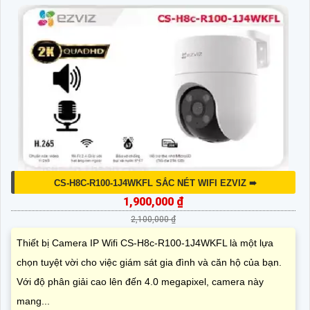
CS-H8C-R100-1J4WKFL SẮC NÉT WIFI EZVIZ ➠
1,900,000 ₫
2,100,000 ₫
Thiết bị Camera IP Wifi CS-H8c-R100-1J4WKFL là một lựa
chọn tuyệt vời cho việc giám sát gia đình và căn hộ của bạn.
Với độ phân giải cao lên đến 4.0 megapixel, camera này
mang...