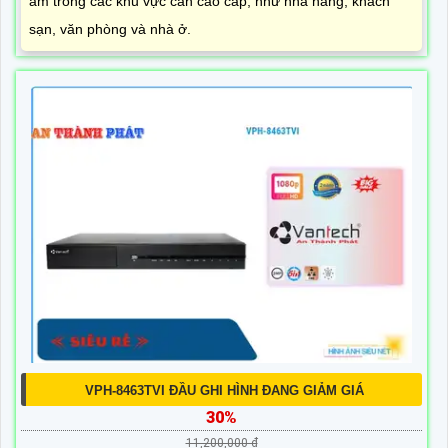
âm trong các khu vực cần cao cấp, như nhà hàng, khách
sạn, văn phòng và nhà ở.
VPH-8463TVI ĐẦU GHI HÌNH ĐANG GIẢM GIÁ
30%
11,200,000 ₫