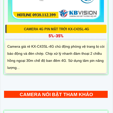
CAMERA 4G PIN MẶT TRỜI KX-C43SL-4G
5%-35%
Camera giá rẻ KX-C43SL-4G chủ động phòng vệ trang bị còi
báo động và đèn chớp. Chip xử lý nhanh đàm thoại 2 chiều
hồng ngoại 30m chế độ ban đêm 4G. Sử dụng tâm pin năng
lượng...
CAMERA NỔI BẬT THAM KHẢO