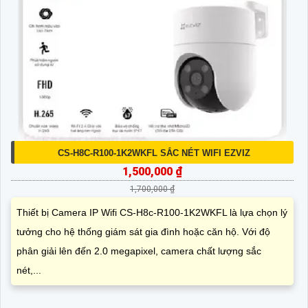
CS-H8C-R100-1K2WKFL SẮC NÉT WIFI EZVIZ
1,500,000 ₫
1,700,000 ₫
Thiết bị Camera IP Wifi CS-H8c-R100-1K2WKFL là lựa chọn lý
tưởng cho hệ thống giám sát gia đình hoặc căn hộ. Với độ
phân giải lên đến 2.0 megapixel, camera chất lượng sắc
nét,...