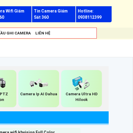
ra Wifi Giám
Tin Camera Giám
Hotline:
60
Sát 360
0938112399
ẦU GHI CAMERA
LIÊN HỆ
 PTZ
Camera Ip AI Dahua
Camera Ultra HD
ion
Hilook
era wifi kbvision Full Color