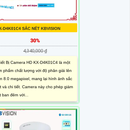
X-D4K01C4 SẮC NÉT KBVISION
30%
4,340,000 ₫
iết Bị Camera HD KX-D4K01C4 là một
n phẩm chất lượng với độ phân giải lên
n 8.0 megapixel, mang lại hình ảnh sắc
t và chi tiết. Camera này cho phép giám
t ban đêm với...