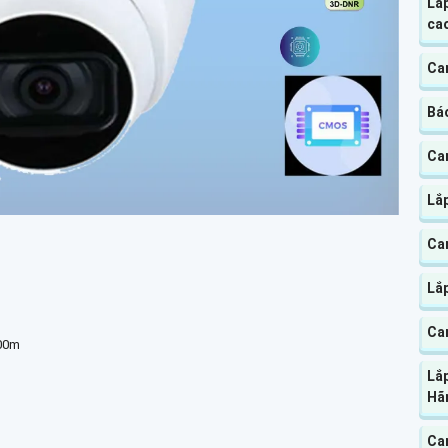
Lắ
ca
Cam
Báo
Ca
Lắp
Cam
Lắ
Ca
700m
Lắ
Hã
Ca