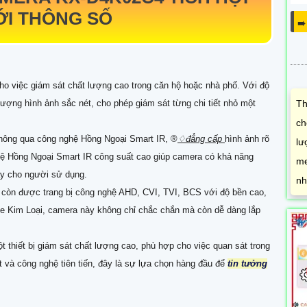
ỚI THÔNG SỐ
➠
cho việc giám sát chất lượng cao trong căn hộ hoặc nhà phố. Với độ
Th
ượng hình ảnh sắc nét, cho phép giám sát từng chi tiết nhỏ một
ch
thông qua công nghệ Hồng Ngoại Smart IR, ®️
♢
đẳng cấp
hình ảnh rõ
lư
nghệ Hồng Ngoại Smart IR công suất cao giúp camera có khả năng
me
ậy cho người sử dụng.
nh
4
còn được trang bị công nghệ AHD, CVI, TVI, BCS với độ bền cao,
me Kim Loại, camera này không chỉ chắc chắn mà còn dễ dàng lắp
ột thiết bị giám sát chất lượng cao, phù hợp cho việc quan sát trong
 và công nghệ tiên tiến, đây là sự lựa chọn hàng đầu để
tin tưởng