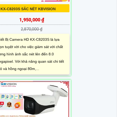
 KX-C8203S SẮC NÉT KBVISION
1,950,000 ₫
2,870,000 ₫
iết Bị Camera HD KX-C8203S là lựa
ọn tuyệt vời cho việc giám sát với chất
ợng hình ảnh sắc nét lên đến 8.0
gapixel. Với khả năng quan sát chi tiết
ỏ và hồng ngoại 80m,...