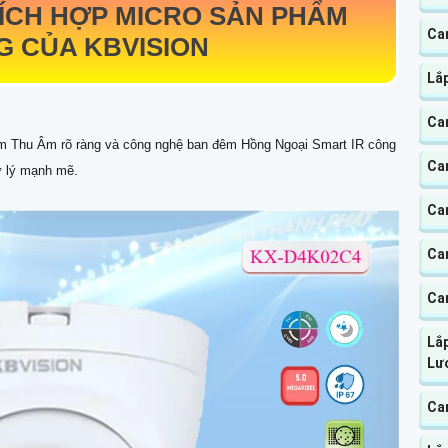
ÍCH HỢP MICRO SẢN PHẨM
Ca
 CỦA KBVISION
Lắ
Ca
m Thu Âm rõ ràng và công nghệ ban đêm Hồng Ngoại Smart IR công
Ca
ử lý mạnh mẽ.
Ca
Cam
Ca
Lắ
Lư
Ca