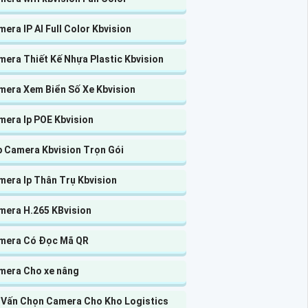
era IP AI Full Color Kbvision
era Thiết Kế Nhựa Plastic Kbvision
mera Xem Biển Số Xe Kbvision
mera Ip POE Kbvision
p Camera Kbvision Trọn Gói
mera Ip Thân Trụ Kbvision
mera H.265 KBvision
mera Có Đọc Mã QR
mera Cho xe nâng
 Vấn Chọn Camera Cho Kho Logistics