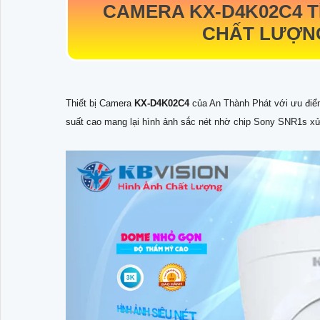
CAMERA
KX-D4K02C4
T
CHẤT LƯỢNG
Thiết bị Camera
KX-D4K02C4
của An Thành Phát với ưu điể
suất cao mang lại hình ảnh sắc nét nhờ chip Sony SNR1s x