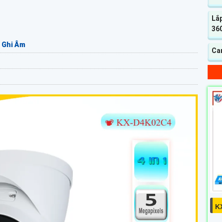
Lắp
360
 Ghi Âm
Cam
K