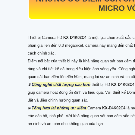
MICRO V
Thiết bị Camera HD
KX-D4K02C4
là một lựa chọn xuất sắc 
phân giải lên đến 8.0 megapixel, camera này mang đến chất l
cách chính xác.
Điểm nổi bật của thiết bị này là khả năng quan sát ban đêm 
ràng và chi tiết kể cả trong điều kiện ánh sáng yếu. Công 
quan sát ban đêm lên đến 50m, mang lại sự an ninh và tin c
📡
Công nghệ chất lượng cao hơn
thiết bị HD
KX-D4K02C
giúp camera hoạt động ổn định và hiệu quả. Với thiết kế Do
đặt và điều chỉnh hướng quan sát.
💫
Tổng hợp lại những ưu điểm
Camera
KX-D4K02C4
là m
các căn hộ, nhà phố. Với khả năng quan sát ban đêm sắc nét
an ninh và an toàn cho không gian của bạn.