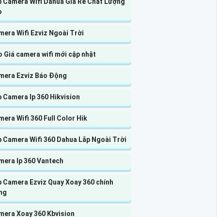
p Camera Wifi Dahua Giá Rẻ Chất Lượng
o
era Wifi Ezviz Ngoài Trời
 Giá camera wifi mới cập nhật
mera Ezviz Báo Động
 Camera Ip 360 Hikvision
era Wifi 360 Full Color Hik
p Camera Wifi 360 Dahua Lắp Ngoài Trời
mera Ip 360 Vantech
p Camera Ezviz Quay Xoay 360 chính
ng
mera Xoay 360 Kbvision