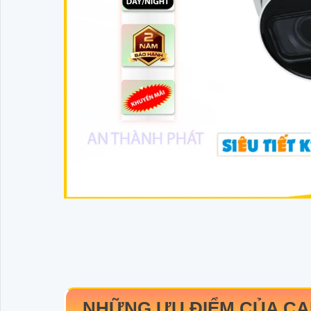
NHỮNG ƯU ĐIỂM CỦA C