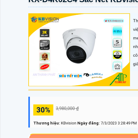
Th
vi
me
nh
cô
gi
30%
3,980,000 ₫
Thương hiệu:
KBvision
Ngày đăng:
7/3/2023 3:28:49 PM