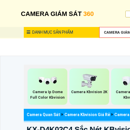
CAMERA GIÁM SÁT
360
DANH MỤC
SẢN PHẨM
CAMERA GIÁM
Camera Ip Dome
Camera Kbvision 2K
Camera
Full Color Kbvision
Kbv
Camera Quan Sát
Camera Kbvision Giá Rẻ
Camera 
KX-D4K02C4 Sắc Nét KBvisi