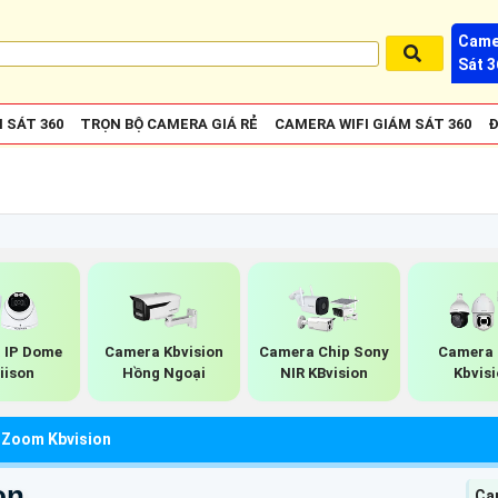
Came
Sát 3
 SÁT 360
TRỌN BỘ CAMERA GIÁ RẺ
CAMERA WIFI GIÁM SÁT 360
Đ
 IP Dome
Camera Kbvision
Camera Chip Sony
Camera
iison
Hồng Ngoại
NIR KBvision
Kbvis
Zoom Kbvision
on
Cam