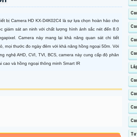
Cam
iết bị Camera HD KX-D4K02C4 là sự lựa chọn hoàn hảo cho
Cam
ệc giám sát an ninh với chất lượng hình ảnh sắc nét đến 8.0
gapixel. Camera này mang lại khả năng quan sát chi tiết
Ca
ỏ, mọi thước đo ngày đêm với khả năng hồng ngoại 50m. Với
Ca
ng nghệ AHD, CVI, TVI, BCS, camera này cung cấp độ phân
ải cao và hồng ngoại thông minh Smart IR
Lắ
Ca
Ca
Ca
Ca
Tư