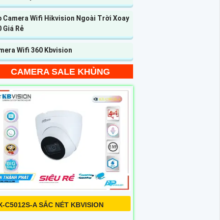
 Camera Wifi Hikvision Ngoài Trời Xoay
 Giá Rẻ
era Wifi 360 Kbvision
CAMERA SALE KHỦNG
X-C5012S-A SẮC NÉT KBVISION