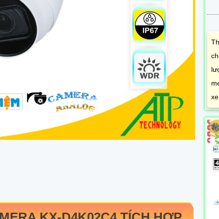
Th
ch
lư
me
xe
AMERA
KX-D4K02C4
TÍCH HỢP