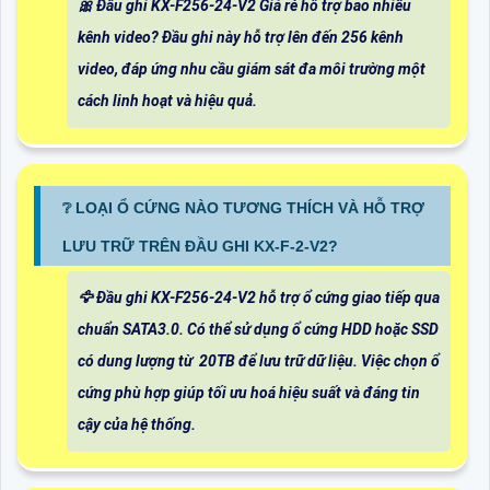
🎀 Đầu ghi KX-F256-24-V2 Giá rẻ hỗ trợ bao nhiêu
kênh video? Đầu ghi này hỗ trợ lên đến 256 kênh
video, đáp ứng nhu cầu giám sát đa môi trường một
cách linh hoạt và hiệu quả.
❔ LOẠI Ổ CỨNG NÀO TƯƠNG THÍCH VÀ HỖ TRỢ
LƯU TRỮ TRÊN ĐẦU GHI KX-F-2-V2?
🦅 Đầu ghi KX-F256-24-V2 hỗ trợ ổ cứng giao tiếp qua
chuẩn SATA3.0. Có thể sử dụng ổ cứng HDD hoặc SSD
có dung lượng từ 20TB để lưu trữ dữ liệu. Việc chọn ổ
cứng phù hợp giúp tối ưu hoá hiệu suất và đáng tin
cậy của hệ thống.