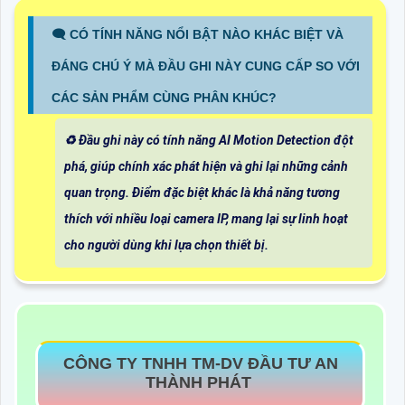
🗨️ CÓ TÍNH NĂNG NỔI BẬT NÀO KHÁC BIỆT VÀ
ĐÁNG CHÚ Ý MÀ ĐẦU GHI NÀY CUNG CẤP SO VỚI
CÁC SẢN PHẨM CÙNG PHÂN KHÚC?
♻️ Đầu ghi này có tính năng AI Motion Detection đột
phá, giúp chính xác phát hiện và ghi lại những cảnh
quan trọng. Điểm đặc biệt khác là khả năng tương
thích với nhiều loại camera IP, mang lại sự linh hoạt
cho người dùng khi lựa chọn thiết bị.
CÔNG TY TNHH TM-DV ĐẦU TƯ AN
THÀNH PHÁT