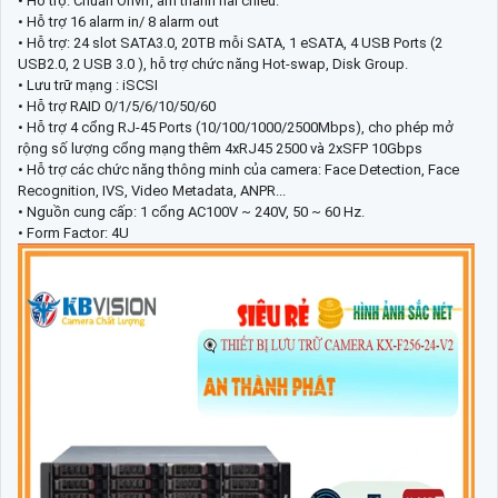
• Hỗ trợ: Chuẩn Onvif, âm thanh hai chiều.
• Hỗ trợ 16 alarm in/ 8 alarm out
• Hỗ trợ: 24 slot SATA3.0, 20TB mỗi SATA, 1 eSATA, 4 USB Ports (2
USB2.0, 2 USB 3.0 ), hỗ trợ chức năng Hot-swap, Disk Group.
• Lưu trữ mạng : iSCSI
• Hỗ trợ RAID 0/1/5/6/10/50/60
• Hỗ trợ 4 cổng RJ-45 Ports (10/100/1000/2500Mbps), cho phép mở
rộng số lượng cổng mạng thêm 4xRJ45 2500 và 2xSFP 10Gbps
• Hỗ trợ các chức năng thông minh của camera: Face Detection, Face
Recognition, IVS, Video Metadata, ANPR...
• Nguồn cung cấp: 1 cổng AC100V ~ 240V, 50 ~ 60 Hz.
• Form Factor: 4U