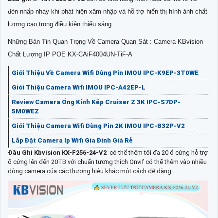
đèn nhấp nháy khi phát hiện xâm nhập và hỗ trợ hiển thị hình ảnh chất
lượng cao trong điều kiện thiếu sáng.
Những Bản Tin Quan Trọng Về Camera Quan Sát : Camera KBvision
Chất Lượng IP POE KX-CAiF4004UN-TiF-A
Giới Thiệu Về Camera Wifi Dùng Pin IMOU IPC-K9EP-3T0WE
Giới Thiệu Camera Wifi IMOU IPC-A42EP-L
Review Camera Ống Kính Kép Cruiser Z 3K IPC-S7DP-
5M0WEZ
Giới Thiệu Camera Wifi Dùng Pin 2K IMOU IPC-B32P-V2
Lắp Đặt Camera Ip Wifi Gia Đình Giá Rẻ
Đầu Ghi Kbvision KX-F256-24-V2
có thể thêm tôi đa 20 ổ cứng hỗ trợ
ổ cứng lên đến 20TB với chuẩn tương thích Onvif có thể thêm vào nhiều
dòng camera của các thương hiệu khác một cách dễ dàng.