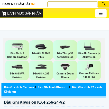
CAMERA GIÁM SÁT
360
DANH MỤC SẢN PHẨM
Đầu Ghi Ip 4
Đầu Ghi AI SMD
Đầu Thu Ip 32
Đầu Ghi Camera Ip
Camera Kbvision
Plus
Kênh Kbvision
AI Kbvision
Camera Ebitcam
Đầu Ghi NVR
Đầu Ghi H.265
Camera Zoom
Ngoài Trời
Kbvision
Kbvision
Hilook
Đầu Ghi Hình Camera
Đầu Ghi Hình Kbvision
Đầu Ghi Hình 32 Kênh
Kbvision
Đầu Ghi Kbvision KX-F256-24-V2