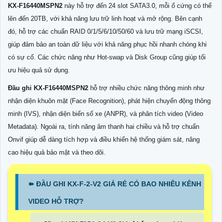
KX-F16440MSPN2
này hỗ trợ đến 24 slot SATA3.0, mỗi ổ cứng có thể
lên đến 20TB, với khả năng lưu trữ linh hoạt và mở rộng. Bên cạnh
đó, hỗ trợ các chuẩn RAID 0/1/5/6/10/50/60 và lưu trữ mạng iSCSI,
giúp đảm bảo an toàn dữ liệu với khả năng phục hồi nhanh chóng khi
có sự cố. Các chức năng như Hot-swap và Disk Group cũng giúp tối
ưu hiệu quả sử dụng.
Đầu ghi KX-F16440MSPN2
hỗ trợ nhiều chức năng thông minh như
nhận diện khuôn mặt (Face Recognition), phát hiện chuyển động thông
minh (IVS), nhận diện biển số xe (ANPR), và phân tích video (Video
Metadata). Ngoài ra, tính năng âm thanh hai chiều và hỗ trợ chuẩn
Onvif giúp dễ dàng tích hợp và điều khiển hệ thống giám sát, nâng
cao hiệu quả bảo mật và theo dõi.
➽ ĐẦU GHI KX-F-2-V2 GIÁ RẺ CÓ BAO NHIÊU KÊNH
VIDEO HỖ TRỢ?