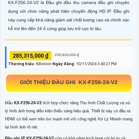
KX-F256-24-V2 là Đầu ghi đầu thu camera đầu ghi chuyên
dụng với chức năng phát hiện chuyển động HD IP. Đầu ghi
này cung cấp khả năng giám sát chất lượng cao và chính xác
hỗ trợ lên đến 24 ổ cứng giúp lưu trữ cực kì lâu.
285,315,000 ₫
290,820,000 ₫
Thương hiệu:
KBvision
Ngày đăng:
10/11/2024 3:40:27 PM
GIỚI THIỆU ĐẦU GHI KX-F256-24-V2
Mẫu
KX-F256-24-V2
tích hợp chức năng Thu hình Chất Lượng và xử
lý hình ảnh trong điều kiện thiếu sáng hiệu quả. Thiết bị này có đầu ra
HDMI có thể xem trên tivi mạnh mẽ với công nghệ Xử Lý Nhanh mang
lại hình ảnh rõ nét.
Đầu ghi IP
KX-F256-24-V2
còn có khả năng kích hoạt còi hú to và