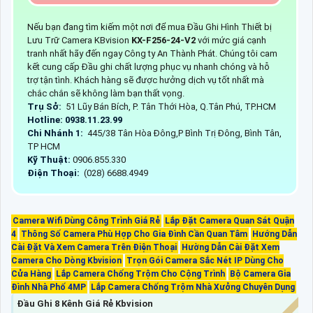
Nếu bạn đang tìm kiếm một nơi để mua Đầu Ghi Hình Thiết bị
Lưu Trữ Camera KBvision
KX-F256-24-V2
với mức giá cạnh
tranh nhất hãy đến ngay Công ty An Thành Phát. Chúng tôi cam
kết cung cấp Đầu ghi chất lượng phục vụ nhanh chóng và hỗ
trợ tận tình. Khách hàng sẽ được hưởng dịch vụ tốt nhất mà
chắc chắn sẽ không làm bạn thất vọng.
Trụ Sở:
51 Lũy Bán Bích, P. Tân Thới Hòa, Q.Tân Phú, TP.HCM
Hotline: 0938.11.23.99
Chi Nhánh 1:
445/38 Tân Hòa Đông,P Bình Trị Đông, Bình Tân,
TP HCM
Kỹ Thuật:
0906.855.330
Điện Thoại:
(028) 6688.4949
Camera Wifi Dùng Công Trình Giá Rẻ
Lắp Đặt Camera Quan Sát Quận
4
Thông Số Camera Phù Hợp Cho Gia Đình Cần Quan Tâm
Hướng Dẫn
Cài Đặt Và Xem Camera Trên Điện Thoại
Hường Dẫn Cài Đặt Xem
Camera Cho Dòng Kbvision
Trọn Gói Camera Sắc Nét IP Dùng Cho
Cửa Hàng
Lắp Camera Chống Trộm Cho Cộng Trình
Bộ Camera Gia
Đình Nhà Phố 4MP
Lắp Camera Chống Trộm Nhà Xưởng Chuyên Dụng
Đầu Ghi 8 Kênh Giá Rẻ Kbvision