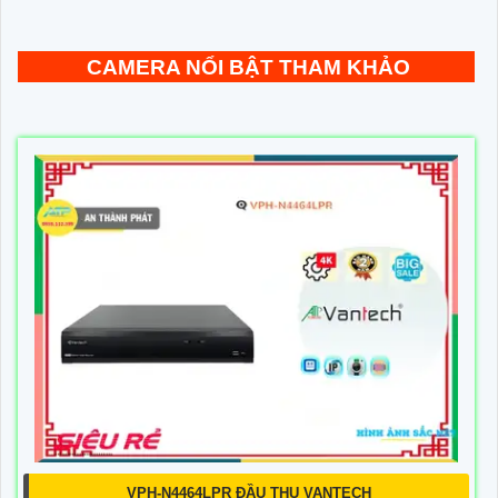
CAMERA NỔI BẬT THAM KHẢO
VPH-N4464LPR ĐẦU THU VANTECH