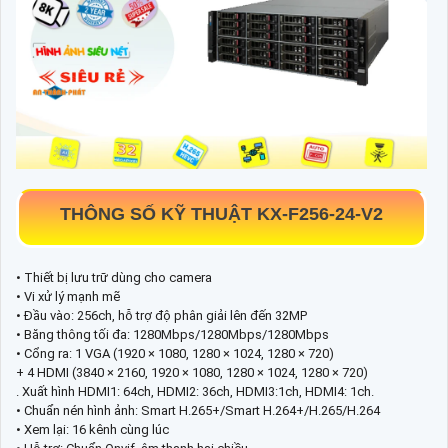
THÔNG SỐ KỸ THUẬT KX-F256-24-V2
• Thiết bị lưu trữ dùng cho camera
• Vi xử lý mạnh mẽ
• Đầu vào: 256ch, hỗ trợ độ phân giải lên đến 32MP
• Băng thông tối đa: 1280Mbps/1280Mbps/1280Mbps
• Cổng ra: 1 VGA (1920 × 1080, 1280 × 1024, 1280 × 720)
+ 4 HDMI (3840 × 2160, 1920 × 1080, 1280 × 1024, 1280 × 720)
. Xuất hình HDMI1: 64ch, HDMI2: 36ch, HDMI3:1ch, HDMI4: 1ch.
• Chuẩn nén hình ảnh: Smart H.265+/Smart H.264+/H.265/H.264
• Xem lại: 16 kênh cùng lúc