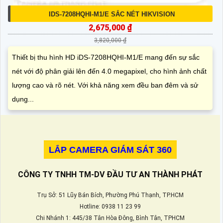
IDS-7208HQHI-M1/E SẮC NÉT HIKVISION
2,675,000 ₫
3,820,000 ₫
Thiết bị thu hình HD iDS-7208HQHI-M1/E mang đến sự sắc
nét với độ phân giải lên đến 4.0 megapixel, cho hình ảnh chất
lượng cao và rõ nét. Với khả năng xem đều ban đêm và sử
dụng...
LẮP CAMERA GIÁM SÁT 360
CÔNG TY TNHH TM-DV ĐẦU TƯ AN THÀNH PHÁT
Trụ Sở: 51 Lũy Bán Bích, Phường Phú Thạnh, TP.HCM
Hotline: 0938 11 23 99
Chi Nhánh 1: 445/38 Tân Hòa Đông, Bình Tân, TPHCM