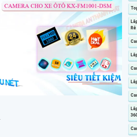
Top
Lắ
Rẻ
Ca
Lắ
Cam
Lắ
Ca
Lắp
360
.
Cam