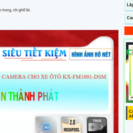
Lắ
trung, rời ghế lái..
Cam
C
A