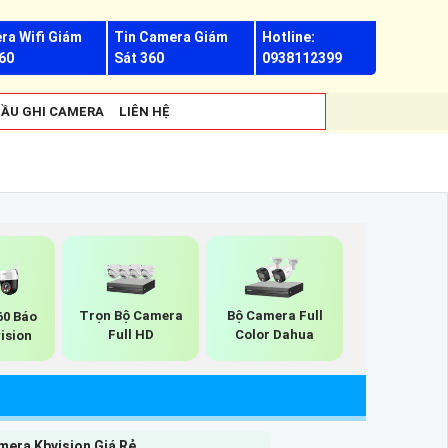
ra Wifi Giám
Tin Camera Giám
Hotline:
60
Sát 360
0938112399
ẦU GHI CAMERA
LIÊN HỆ
Trọn Bộ Camera
Bộ Camera Full
60 Báo
Full HD
Color Dahua
ision
mera Kbvision Giá Rẻ