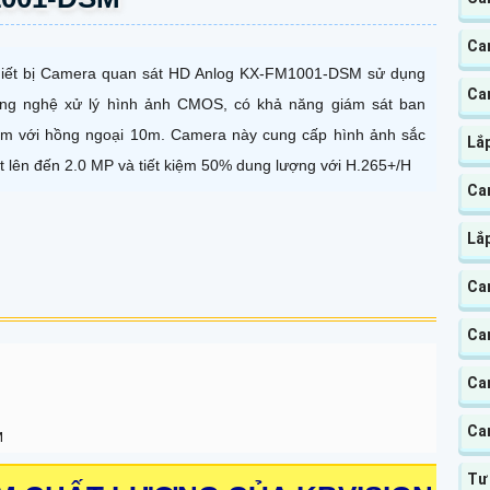
Ca
iết bị Camera quan sát HD Anlog KX-FM1001-DSM sử dụng
Ca
ng nghệ xử lý hình ảnh CMOS, có khả năng giám sát ban
m với hồng ngoại 10m. Camera này cung cấp hình ảnh sắc
Lắ
t lên đến 2.0 MP và tiết kiệm 50% dung lượng với H.265+/H
Cam
Lắ
Ca
Ca
Ca
Ca
M
Tư