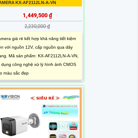
AMERA KX-AF2112LN-A-VN
1,449,500 ₫
2,230,000 ₫
mera giá rẻ kết hợp khả năng tiết kiệm
ện với nguồn 12V, cấp nguồn qua dây
ng. Mã sản phẩm: KX-AF2112LN-A-VN,
 dụng công nghệ xử lý hình ảnh CMOS
o màu sắc đẹp