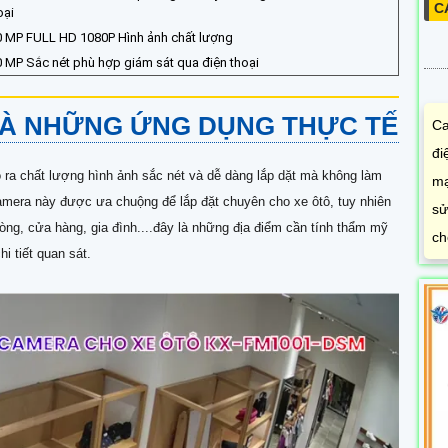
C
oại
0 MP FULL HD 1080P Hình ảnh chất lượng
0 MP Sắc nét phù hợp giám sát qua điện thoại
À NHỮNG ỨNG DỤNG THỰC TẾ
Ca
đi
 ra chất lượng hình ảnh sắc nét và dễ dàng lắp dặt mà không làm
mạ
era này được ưa chuộng để lắp đặt chuyên cho xe ôtô, tuy nhiên
sử
ng, cửa hàng, gia đình....đây là những địa điểm cần tính thẩm mỹ
ch
 tiết quan sát.