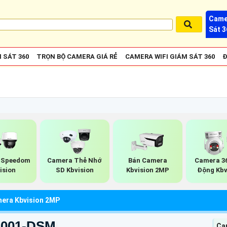
Came
Sát 3
 SÁT 360
TRỌN BỘ CAMERA GIÁ RẺ
CAMERA WIFI GIÁM SÁT 360
Đ
 Speedom
Camera Thẻ Nhớ
Bán Camera
Camera 3
ision
SD Kbvision
Kbvision 2MP
Động Kbv
era Kbvision 2MP
1001-DSM
Ca