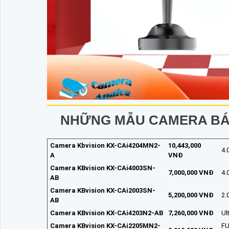
NHỮNG MẪU CAMERA BÁ
Camera Kbvision KX-CAi4204MN2-
10,443,000
4.
A
VNĐ
Camera KBvision KX-CAi4003SN-
7,000,000 VNĐ
4.
AB
Camera KBvision KX-CAi2003SN-
5,200,000 VNĐ
2.
AB
Camera KBvision KX-CAi4203N2-AB
7,260,000 VNĐ
Ul
Camera KBvision KX-CAi2205MN2-
FU