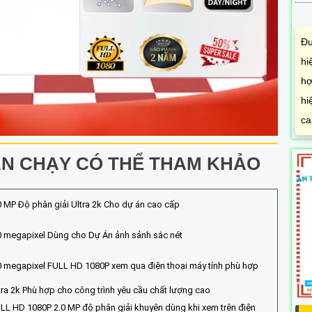
Đư
hi
hợ
hi
ca
N CHẠY CÓ THỂ THAM KHẢO
0 MP Độ phân giải Ultra 2k Cho dự án cao cấp
0 megapixel Dùng cho Dự Án ảnh sảnh sắc nét
0 megapixel FULL HD 1080P xem qua điện thoại máy tính phù hợp
tra 2k Phù hợp cho công trình yêu cầu chất lượng cao
LL HD 1080P 2.0 MP độ phân giải khuyên dùng khi xem trên điện