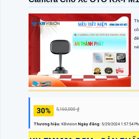
Th
cô
đê
né
30%
5,160,000 ₫
Thương hiệu:
KBvision
Ngày đăng:
5/29/2024 1:57:54 P