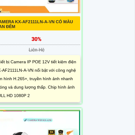
AMERA KX-AF2111LN-A-VN CÓ MÀU
AN ĐÊM
30%
Liên Hệ
iết bị Camera IP POE 12V tiết kiệm điện
-AF2111LN-A-VN nổi bật với công nghệ
n hình H.265+, truyền hình ảnh nhanh
óng và dung lượng thấp. Chip hình ảnh
LL HD 1080P 2