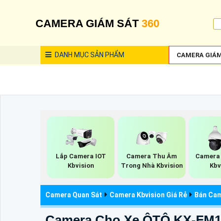
CAMERA GIÁM SÁT
360
DANH MỤC
SẢN PHẨM
CAMERA GIÁM
Lắp Camera IOT
Camera Thu Âm
Camera
Kbvision
Trong Nhà Kbvision
Kbv
Camera Quan Sát
Camera Kbvision Giá Rẻ
Bán Cam
Camera Cho Xe ÔTÔ KX-FM