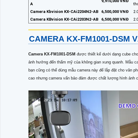
9,910,000 VNĐ
A
th
Camera Kbvision KX-CAi2204N2-AB
6,500,000 VNĐ
2.
Camera KBvision KX-CAi2203N2-AB
6,500,000 VNĐ
2.
CAMERA
KX-FM1001-DSM
V
Camera KX-FM1001-DSM
được thiết kế dưới dạng cube cho
ảnh hưởng đến thẩm mỹ của không gian xung quanh. Mẫu cam
bạn cũng có thể dùng mẫu camera này để lắp đặt cho văn phò
cao nhưng camera vấn bảo đảm được chất lượng hình ảnh chi