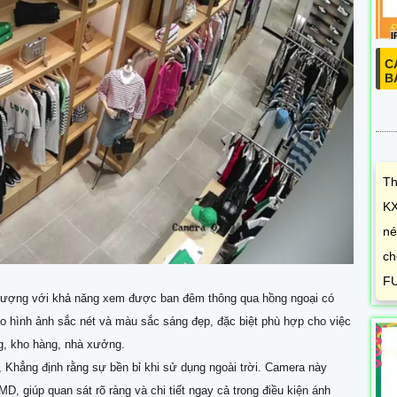
C
B
Th
KX
né
ch
FU
 lượng với khả năng xem được ban đêm thông qua hồng ngoại có
o hình ảnh sắc nét và màu sắc sáng đẹp, đặc biệt phù hợp cho việc
ng, kho hàng, nhà xưởng.
n, Khẳng định rằng sự bền bỉ khi sử dụng ngoài trời. Camera này
 giúp quan sát rõ ràng và chi tiết ngay cả trong điều kiện ánh