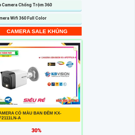
p Camera Chống Trộm 360
era Wifi 360 Full Color
CAMERA SALE KHỦNG
AMERA CÓ MÀU BAN ĐÊM KX-
F2111LN-A
30%