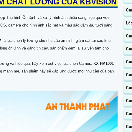
ẨM CHẤT LƯƠNG CỦA KBVISION
Ca
ợp Thu hình Ổn Định và xử lý hình ảnh thiếu sáng hiệu quả với
Lắ
S, camera cho hình ảnh sắc nét và màu sắc đậm đà, tươi sáng
Ca
SM
là lựa chọn lý tưởng cho nhu cầu an ninh, giám sát tại các khu
 động ổn định và đáng tin cậy, sản phẩm đem lại sự yên tâm cho
Ca
Ca
lượng và hiệu quả, hãy xem xét việc lựa chọn Camera
KX-FM1001-
năng mạnh mẽ, sản phẩm này sẽ đáp ứng được mọi nhu cầu của bạn
Ca
Ca
Ca
Ca
Cam