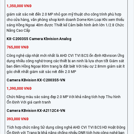
1,350,000 VNĐ
giám sát sắc nét đến 2.0 MP nhỏ gọn mỹ thuật cho công trình phù hợp
cho cửa hàng, văn phòng shop kinh doanh Dome Kim Loại Khi xem thiếu
sáng Hồng Ngoại 40m được Thiết kế Cảm biến hình ảnh lớn 1/2.8 Chức
Năng Cao Cấp
KX-C2003S5 Camera Kbvision Analog
765,000 VNĐ
Công nghệ cập nhật mới nhất là AHD CVI TVI BCS ổn định KBvision Ứng
dụng nhiều công nghệ trong các thiết bị an ninh là lựa chọn tốt Giám sát
ban đêm Hồng Ngoại 80m trang bị đặt biệt Với tiệu cự 2.8mm giám sát ít
góc chết nhất giám sát sắc nét đến 2.0 MP
Camera KBvision KX-C2003S5-VN
1,390,000 VNĐ
Chức Năng màu sắc sáng đẹp 2.0 MP Với khả năng tích hợp Thu hình
Ổn Định Với giá cạnh tranh
Camera KBvision KX-A2112C4-VN
393,000 VNĐ
Tích hợp chức năng Sử dụng công nghệ AHD CVI TVI BCS HD Hoặt Động
Ổn Định với Trang bị khả năng chống nhiễu DNR tích hợp công nghệ ban