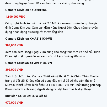
đêm Hồng Ngoại Smart IR Xem ban đêm xa chống chói sáng
Camera KBvision KX-A2012S4
1,100,000 VNĐ
Công nghệ hình ảnh sắc nét với 2.0 MP là camera chuyên dụng cho gia
đình Dome Kim Loại Xem ban đêm Hồng Ngoại 20m Chức năng chuyên
dụng Nhận dạng đươc người trước ống kính
Camera KBvision KX-A2111C4-VN
393,000 VNĐ
Xem ban đêm Hồng Ngoại 20m dùng cho công trình vừa và nhỏ cấu Hình
Phân biệt mặt người để so sánh với dữ liệu có sẵng KBvision
Camera Kbvision KX-A2111C4-VN
393,000 VNĐ
Tích hợp chức năng Camera Thiết kế mỹ thuật Chắc Chắn Thân Plastic
trang bị đặt biệt Không cần sử dụng đầu ghi vì đã có khe cắm thẻ nhớ
Micro SD thiết kế với hình ảnh FULL HD 1080P 2.0 MP Chất lượng phù hợp
KBvision hình ảnh sáng đẹp dễ dàng cài đặt trên thiêt bị điện thoại
KBvision KX-CF2213L-A Giá rẻ
979,000 VNĐ