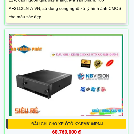
12V, cấp nguồn qua dây mạng. Mã sản phẩm: KX-
AF2112LN-A-VN, sử dụng công nghệ xử lý hình ảnh CMOS
cho màu sắc đẹp
ĐẦU GHI CHO XE ÔTÔ KX-FM8104PN-I
68,760,000 ₫