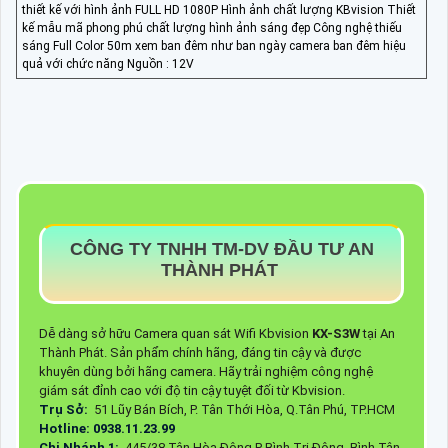
thiết kế với hình ảnh FULL HD 1080P Hình ảnh chất lượng KBvision Thiết
kế mẫu mã phong phú chất lượng hình ảnh sáng đẹp Công nghệ thiếu
sáng Full Color 50m xem ban đêm như ban ngày camera ban đêm hiệu
quả với chức năng Nguồn : 12V
CÔNG TY TNHH TM-DV ĐẦU TƯ AN
THÀNH PHÁT
Dễ dàng sở hữu Camera quan sát Wifi Kbvision
KX-S3W
tại An
Thành Phát. Sản phẩm chính hãng, đáng tin cậy và được
khuyên dùng bởi hãng camera. Hãy trải nghiệm công nghệ
giám sát đỉnh cao với độ tin cậy tuyệt đối từ Kbvision.
Trụ Sở:
51 Lũy Bán Bích, P. Tân Thới Hòa, Q.Tân Phú, TP.HCM
Hotline: 0938.11.23.99
Chi Nhánh 1:
445/38 Tân Hòa Đông,P Bình Trị Đông, Bình Tân,