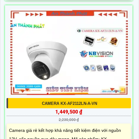
CAMERA KX-AF2112LN-A-VN
1,449,500 ₫
2,230,000 ₫
Camera giá rẻ kết hợp khả năng tiết kiệm điện với nguồn