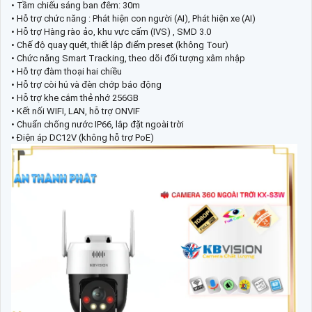
• Tầm chiếu sáng ban đêm: 30m
• Hỗ trợ chức năng : Phát hiện con người (AI), Phát hiện xe (AI)
• Hỗ trợ Hàng rào ảo, khu vực cấm (IVS) , SMD 3.0
• Chế độ quay quét, thiết lập điểm preset (không Tour)
• Chức năng Smart Tracking, theo dõi đối tượng xâm nhập
• Hỗ trợ đàm thoại hai chiều
• Hỗ trợ còi hú và đèn chớp báo động
• Hỗ trợ khe cắm thẻ nhớ 256GB
• Kết nối WIFI, LAN, hỗ trợ ONVIF
• Chuẩn chống nước IP66, lắp đặt ngoài trời
• Điện áp DC12V (không hỗ trợ PoE)