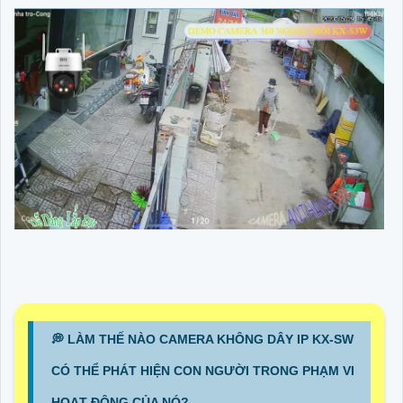
️💭 LÀM THẾ NÀO CAMERA KHÔNG DÂY IP KX-SW
CÓ THỂ PHÁT HIỆN CON NGƯỜI TRONG PHẠM VI
HOẠT ĐỘNG CỦA NÓ?