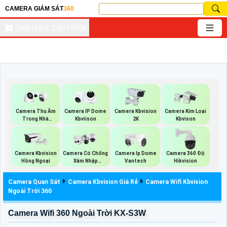
CAMERA GIÁM SÁT
360
DANH MỤC SẢN PHẨM
Camera Thu Âm
Camera IP Dome
Camera Kbvision
Camera Kim Loại
Trong Nhà
Kbviison
2K
Kbvison
Kbvision
Camera Kbvision
Camera Có Chống
Camera Ip Dome
Camera 360 Độ
Hồng Ngoại
Xâm Nhập
Vantech
Hikvision
Kbvision
Camera Quan Sát
Camera Kbvision Giá Rẻ
Camera Wifi Kbvision
Ngoài Trời 360
Camera Wifi 360 Ngoài Trời KX-S3W