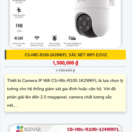
CS-H8C-R100-1K2WKFL SẮC NÉT WIFI EZVIZ
1,500,000 ₫
1,700,000 ₫
Thiết bị Camera IP Wifi CS-H8c-R100-1K2WKFL là lựa chọn lý
tưởng cho hệ thống giám sát gia đình hoặc căn hộ. Với độ
phân giải lên đến 2.0 megapixel, camera chất lượng sắc
nét,...