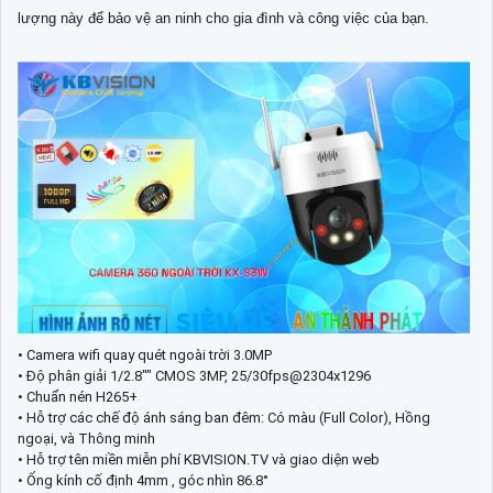
lượng này để bảo vệ an ninh cho gia đình và công việc của bạn.
• Camera wifi quay quét ngoài trời 3.0MP
• Độ phân giải 1/2.8"" CMOS 3MP, 25/30fps@2304x1296
• Chuẩn nén H265+
• Hỗ trợ các chế độ ánh sáng ban đêm: Có màu (Full Color), Hồng
ngoại, và Thông minh
• Hỗ trợ tên miền miễn phí KBVISION.TV và giao diện web
• Ống kính cố định 4mm , góc nhìn 86.8°