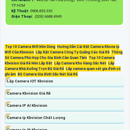
TP HCM
Kỹ Thuật:
0906.855.330
Điện Thoại:
(028) 6688.4949
Top 10 Camera Wifi Nên Dùng
Hướng Dẫn Cài Đặt Camera Kbone Ip
Wifi Của Kbvision
Lắp Đặt Camera Công Ty Quảng Cáo Giá Rẻ
Thông
Số Camera Phù Hợp Cho Gia Đình Cần Quan Tâm
Top 10 Camera
Kbvision Giá Rẻ Nên Lắp Đặt
Lắp Camera Kho Hàng Sắc Nét
Lắp
Camera Nhà Xưởng Trọn Bộ Giá Rẻ
Lắp camera quan sát gia đình có
ghi âm
Bộ Camera Gia Đình Sắc Nét Giá Rẻ
Lắp Camera IOT Kbvision
Camera Kbvision Giá Rẻ
Camera IP AI Kbvision
Camera Ip Kbvision Chất Lượng
Camera Ip 4k Kbvision