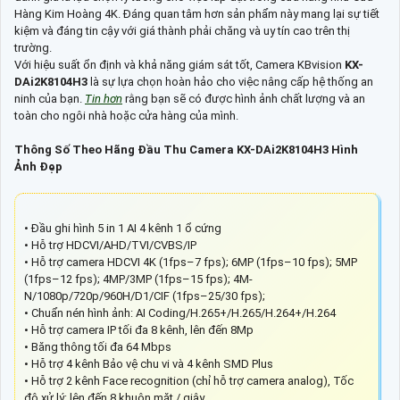
Hàng Kim Hoàng 4K. Đáng quan tâm hơn sản phẩm này mang lại sự tiết
kiệm và đáng tin cậy với giá thành phải chăng và uy tín cao trên thị
trường.
Với hiệu suất ổn định và khả năng giám sát tốt, Camera KBvision
KX-
DAi2K8104H3
là sự lựa chọn hoàn hảo cho việc nâng cấp hệ thống an
ninh của bạn.
Tin hơn
rằng bạn sẽ có được hình ảnh chất lượng và an
toàn cho ngôi nhà hoặc cửa hàng của mình.
Thông Số Theo Hãng Đầu Thu Camera KX-DAi2K8104H3 Hình
Ảnh Đẹp
• Đầu ghi hình 5 in 1 AI 4 kênh 1 ổ cứng
• Hỗ trợ HDCVI/AHD/TVI/CVBS/IP
• Hỗ trợ camera HDCVI 4K (1fps–7 fps); 6MP (1fps–10 fps); 5MP
(1fps–12 fps); 4MP/3MP (1fps–15 fps); 4M-
N/1080p/720p/960H/D1/CIF (1fps–25/30 fps);
• Chuẩn nén hình ảnh: AI Coding/H.265+/H.265/H.264+/H.264
• Hỗ trợ camera IP tối đa 8 kênh, lên đến 8Mp
• Băng thông tối đa 64 Mbps
• Hỗ trợ 4 kênh Bảo vệ chu vi và 4 kênh SMD Plus
• Hỗ trợ 2 kênh Face recognition (chỉ hỗ trợ camera analog), Tốc
độ xử lý: lên đến 8 khuôn mặt / giây