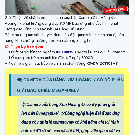
Giới Thiệu Về chất lượng hình ảnh của Lắp Camera Cửa Hàng Kim
Hoàng 4k chất lượng sáng đẹp 8.0 MP Đáp ứng nhu cầu hình chất
lượng cao Hình Ảnh sắc nét Dễ Dàng Sử Dụng
Bộ camera quan sát chuyên dụng lắp đặt quan sát an ninh nhà ở, cửa
hàng, kho xưởng, trường học, văn phòng, công ty,...
👉 Trọn bộ bao gồm:
+ 1 thiết bị ghi hình trung tâm
KX-C8012S
hỗ trợ lưu trữ dữ liệu camera
+ 1 Ổ cứng lưu trữ hình ảnh lên đến 6-7 ngày 500GB
+ 4 camera giám sát bảo vệ an ninh chất lượng
KX-DAi2K8104H3
🗨️ CAMERA CỬA HÀNG KIM HOÀNG K CÓ ĐỘ PHÂN
GIẢI BAO NHIÊU MEGAPIXEL?
🥇 Camera cửa hàng Kim Hoàng 4k có độ phân giải
lên đến 8 megapixel. ⚒
Công nghệ hiện đại được ứng
dụng
có nghĩa là camera này có khả năng ghi lại hình
ảnh với độ rõ nét cao và chi tiết, giúp việc giám sát và