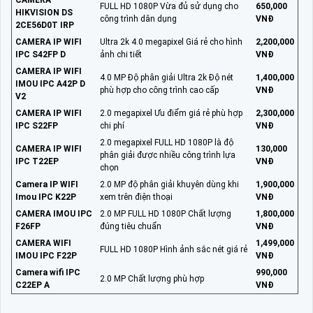
FULL HD 1080P Vừa đủ sử dụng cho
650,000
HIKVISION DS
công trình dân dụng
VNĐ
2CE56D0T IRP
CAMERA IP WIFI
Ultra 2k 4.0 megapixel Giá rẻ cho hình
2,200,000
IPC S42FP D
ảnh chi tiết
VNĐ
CAMERA IP WIFI
4.0 MP Độ phân giải Ultra 2k Độ nét
1,400,000
IMOU IPC A42P D
phù hợp cho công trình cao cấp
VNĐ
V2
CAMERA IP WIFI
2.0 megapixel Ưu điểm giá rẻ phù hợp
2,300,000
IPC S22FP
chi phí
VNĐ
2.0 megapixel FULL HD 1080P là độ
CAMERA IP WIFI
130,000
phân giải được nhiều công trình lựa
IPC T22EP
VNĐ
chọn
Camera IP WIFI
2.0 MP độ phân giải khuyên dùng khi
1,900,000
Imou IPC K22P
xem trên điện thoại
VNĐ
CAMERA IMOU IPC
2.0 MP FULL HD 1080P Chất lượng
1,800,000
F26FP
đúng tiêu chuẩn
VNĐ
CAMERA WIFI
1,499,000
FULL HD 1080P Hình ảnh sắc nét giá rẻ
IMOU IPC F22P
VNĐ
Camera wifi IPC
990,000
2.0 MP Chất lượng phù hợp
C22EP A
VNĐ