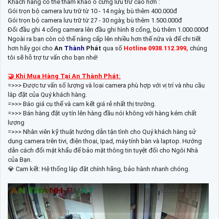
Khách hàng có thể tham khảo ổ cứng lưu trữ cao hơn :
Gói trọn bộ camera lưu trữ từ 10 - 14 ngày, bù thêm 400.000đ
Gói trọn bộ camera lưu trữ từ 27 - 30 ngày, bù thêm 1.500.000đ
Đổi đầu ghi 4 cổng camera lên đầu ghi hình 8 cổng, bù thêm 1.000.000đ
Ngoài ra bạn còn có thể nâng cấp lên nhiều hơn thế nữa và để chi tiết
hơn hãy gọi cho
An
Thành
Phát
qua số
Hotline 0938.112.399,
chúng
tôi sẽ hỗ trợ tư vấn cho bạn nhé!
🤝 Khi Mua Hàng Tại An Thành Phát:
=>>> Được tư vấn số lượng và loại camera phù hợp với vị trí và nhu cầu
lắp đặt của Quý khách hàng.
=>>> Báo giá cụ thể và cam kết giá rẻ nhất thị trường.
=>>> Bán hàng đặt uy tín lên hàng đầu nói không với hàng kém chất
lượng
=>>> Nhân viên kỹ thuật hướng dẫn tận tình cho Quý khách hàng sử
dụng camera trên tivi, điện thoại, Ipad, máy tính bàn và laptop. Hướng
dẫn cách đổi mật khẩu để bảo mật thông tin tuyệt đối cho Ngôi Nhà
của Bạn.
💎 Cam kết: Hệ thống lắp đặt chính hãng, bảo hành nhanh chóng.