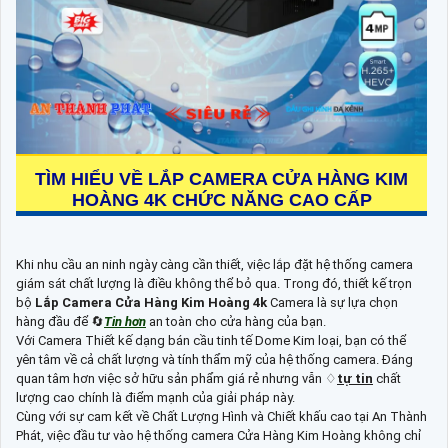
TÌM HIỂU VỀ
LẮP CAMERA CỬA HÀNG KIM
HOÀNG 4K
CHỨC NĂNG CAO CẤP
Khi nhu cầu an ninh ngày càng cần thiết, việc lắp đặt hệ thống camera
giám sát chất lượng là điều không thể bỏ qua. Trong đó, thiết kế trọn
bộ
Lắp Camera Cửa Hàng Kim Hoàng 4k
Camera là sự lựa chọn
hàng đầu để 🔄
Tin hơn
an toàn cho cửa hàng của bạn.
Với Camera Thiết kế dạng bán cầu tinh tế Dome Kim loại, bạn có thể
yên tâm về cả chất lượng và tính thẩm mỹ của hệ thống camera. Đáng
quan tâm hơn việc sở hữu sản phẩm giá rẻ nhưng vẫn ♢
tự tin
chất
lượng cao chính là điểm mạnh của giải pháp này.
Cùng với sự cam kết về Chất Lượng Hình và Chiết khấu cao tại An Thành
Phát, việc đầu tư vào hệ thống camera Cửa Hàng Kim Hoàng không chỉ