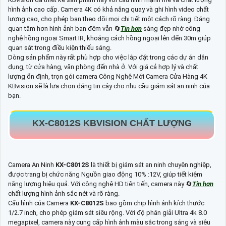
hình ảnh cao cấp. Camera 4K có khả năng quay và ghi hình video chất
lượng cao, cho phép bạn theo dõi mọi chi tiết một cách rõ ràng. Đáng
quan tâm hơn hình ảnh ban đêm vẫn 🔄
Tin hơn
sáng đẹp nhờ công
nghệ hồng ngoại Smart IR, khoảng cách hồng ngoại lên đến 30m giúp
quan sát trong điều kiện thiếu sáng.
Dòng sản phẩm này rất phù hợp cho việc lắp đặt trong các dự án dân
dụng, từ cửa hàng, văn phòng đến nhà ở. Với giá cả hợp lý và chất
lượng ổn định, trọn gói camera Công Nghệ Mới Camera Cửa Hàng 4K
KBvision sẽ là lựa chọn đáng tin cậy cho nhu cầu giám sát an ninh của
bạn.
KX-C8012S
KBVISION CHẤT LƯỢNG
Camera An Ninh
KX-C8012S
là thiết bị giám sát an ninh chuyên nghiệp,
được trang bị chức năng Nguồn giao động 10% :12V, giúp tiết kiệm
năng lượng hiệu quả. Với công nghệ HD tiên tiến, camera này 🔄
Tin hơn
chất lượng hình ảnh sắc nét và rõ ràng.
Cấu hình của Camera
KX-C8012S
bao gồm chip hình ảnh kích thước
1/2.7 inch, cho phép giám sát siêu rộng. Với độ phân giải Ultra 4k 8.0
megapixel, camera này cung cấp hình ảnh màu sắc trong sáng và siêu