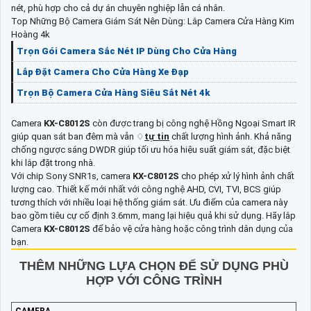
nét, phù hợp cho cả dự án chuyên nghiệp lẫn cá nhân.
Top Những Bộ Camera Giám Sát Nên Dùng: Lắp Camera Cửa Hàng Kim
Hoàng 4k
Trọn Gói Camera Sắc Nét IP Dùng Cho Cửa Hàng
Lắp Đặt Camera Cho Cửa Hàng Xe Đạp
Trọn Bộ Camera Cửa Hàng Siêu Sắt Nét 4k
Camera
KX-C8012S
còn được trang bị công nghệ Hồng Ngoại Smart IR
giúp quan sát ban đêm mà vẫn ♢
tự tin
chất lượng hình ảnh. Khả năng
chống ngược sáng DWDR giúp tối ưu hóa hiệu suất giám sát, đặc biệt
khi lắp đặt trong nhà.
Với chip Sony SNR1s, camera
KX-C8012S
cho phép xử lý hình ảnh chất
lượng cao. Thiết kế mới nhất với công nghệ AHD, CVI, TVI, BCS giúp
tương thích với nhiều loại hệ thống giám sát. Ưu điểm của camera này
bao gồm tiêu cự cố định 3.6mm, mang lại hiệu quả khi sử dụng. Hãy lắp
Camera
KX-C8012S
để bảo vệ cửa hàng hoặc công trình dân dụng của
bạn.
THÊM NHỮNG LỰA CHỌN ĐỂ SỬ DỤNG PHÙ
HỢP VỚI CÔNG TRÌNH
CAMERA