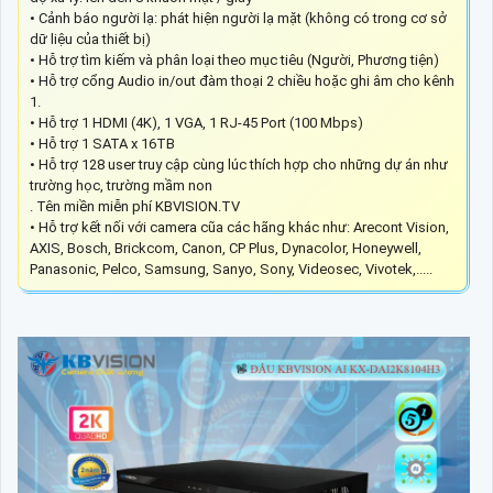
• Cảnh báo người lạ: phát hiện người lạ mặt (không có trong cơ sở
dữ liệu của thiết bị)
• Hỗ trợ tìm kiếm và phân loại theo mục tiêu (Người, Phương tiện)
• Hỗ trợ cổng Audio in/out đàm thoại 2 chiều hoặc ghi âm cho kênh
1.
• Hỗ trợ 1 HDMI (4K), 1 VGA, 1 RJ-45 Port (100 Mbps)
• Hỗ trợ 1 SATA x 16TB
• Hỗ trợ 128 user truy cập cùng lúc thích hợp cho những dự án như
trường học, trường mầm non
. Tên miền miễn phí KBVISION.TV
• Hỗ trợ kết nối với camera cũa các hãng khác như: Arecont Vision,
AXIS, Bosch, Brickcom, Canon, CP Plus, Dynacolor, Honeywell,
Panasonic, Pelco, Samsung, Sanyo, Sony, Videosec, Vivotek,.....