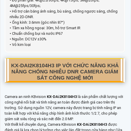
• Độ phân giải: 4K@25/30fps; 4K@15fps; 5M@20fps;
4M@25fps/30fps;
• Hỗ trợ cân bằng ánh sáng, bù sáng, chống ngược sáng, chống
nhiễu 2D-DNR.
• Ống kính: 3.6mm (góc nhìn 87°)
• Tầm xa hồng ngoại: 30m, hỗ trợ Smart IR
• Chuẩn chống bụi và nước IP67
• Nguồn: DC12V ±30%
• Vỏ kim loại
KX-DAI2K8104H3
IP VỚI CHỨC NĂNG KHẢ
NĂNG CHỐNG NHIỄU DNR CAMERA GIÁM
SÁT CÔNG NGHỆ MỚI
Camera an ninh KBvision
KX-DAi2K8104H3
là sản phẩm chất lượng với
công nghệ nổi bật và tính năng an toàn được đánh giá cao trên thị
trường. Sử dụng nguồn 12V, camera này được trang bị tính năng IP an
toàn kết hợp với khả năng chíp hình ảnh kích thước 1/2.7, cho phép
giám sát siêu rộng và sắc nét đến 2.0 MP.
Với thiết kế chuyên dụng, Camera KBvision
KX-DAi2K8104H3
được
đánh giá là lựa chọn lý tưởng cho việc lắp đặt trong cửa hàng như Cửa