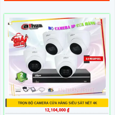
TRỌN BỘ CAMERA CỬA HÀNG SIÊU SẮT NÉT 4K
12,104,000 ₫