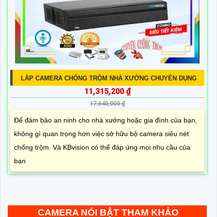
LẮP CAMERA CHỐNG TRỘM NHÀ XƯỞNG CHUYÊN DỤNG
11,315,200 ₫
17,640,000 ₫
Để đảm bảo an ninh cho nhà xưởng hoặc gia đình của bạn,
không gì quan trọng hơn việc sở hữu bộ camera siêu nét
chống trộm. Và KBvision có thể đáp ứng mọi nhu cầu của
bạn
CAMERA NỔI BẬT THAM KHẢO