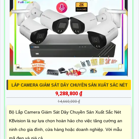
LẮP CAMERA GIÁM SÁT DÂY CHUYỀN SẢN XUẤT SẮC NÉT
9,288,800 ₫
14,660,000 ₫
Bộ Lắp Camera Giám Sát Dây Chuyền Sản Xuất Sắc Nét
KBvision là sự lựa chọn hoàn hảo cho việc tăng cường an
ninh cho gia đình, cửa hàng hoặc doanh nghiệp. Với mẫu
mã đẹp và giá cả...