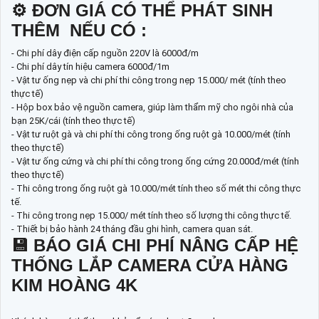
⚙ ĐƠN GIÁ CÓ THỂ PHÁT SINH
THÊM NẾU CÓ :
- Chi phí dây điện cấp nguồn 220V là 6000đ/m
- Chi phí dây tín hiệu camera 6000đ/1m
- Vật tư ống nẹp và chi phí thi công trong nẹp 15.000/ mét (tính theo
thực tế)
- Hộp box bảo vệ nguồn camera, giúp làm thẩm mỹ cho ngôi nhà của
bạn 25K/cái (tính theo thực tế)
- Vật tư ruột gà và chi phí thi công trong ống ruột gà 10.000/mét (tính
theo thực tế)
- Vật tư ống cứng và chi phí thi công trong ống cứng 20.000đ/mét (tính
theo thực tế)
- Thi công trong ống ruột gà 10.000/mét tính theo số mét thi công thực
tế.
- Thi công trong nẹp 15.000/ mét tính theo số lượng thi công thực tế.
- Thiết bị bảo hành 24 tháng đầu ghi hình, camera quan sát.
💾 BÁO GIÁ CHI PHÍ NÂNG CẤP HỆ
THỐNG LẮP CAMERA CỬA HÀNG
KIM HOÀNG 4K