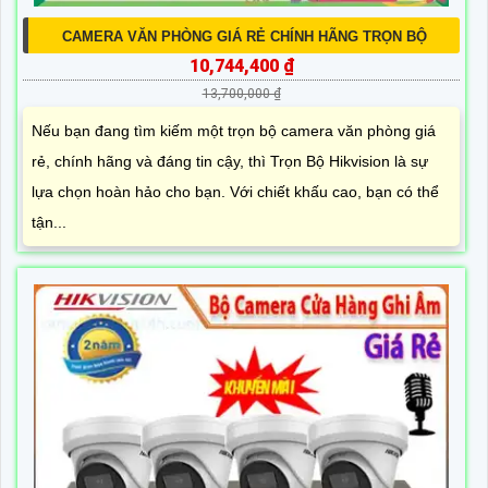
CAMERA VĂN PHÒNG GIÁ RẺ CHÍNH HÃNG TRỌN BỘ
10,744,400 ₫
13,700,000 ₫
Nếu bạn đang tìm kiếm một trọn bộ camera văn phòng giá
rẻ, chính hãng và đáng tin cậy, thì Trọn Bộ Hikvision là sự
lựa chọn hoàn hảo cho bạn. Với chiết khấu cao, bạn có thể
tận...