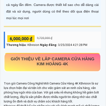
cả ngày lẫn đêm. Camera được thiết kế sao cho dễ dàng cài
đặt và sử dụng, người dùng có thể theo dõi qua điện thoại
mọi lúc mọi nơi
6,000,000 ₫
9,720,000 ₫
Thương hiệu:
KBvision
Ngày đăng:
3/25/2024 4:21:28 PM
GIỚI THIỆU VỀ
LẮP CAMERA CỬA HÀNG
KIM HOÀNG 4K
Trọn gói Camera Công Nghệ Mới Camera Cửa Hàng 4K KBvision là sự
lựa chọn hiện đại và tiện ích cho việc giám sát an ninh cửa hàng, văn
phòng hay ngôi nhà của bạn. Với giá siêu rẻ nhưng không hề giảm bớt
chất lượng, đây là sản phẩm được nhiều người tin dùng nhờ vào chất
lượng ổn định và dịch vụ chăm sóc khách hàng tốt.
KBvision đã thiết kế sản phẩm này với cấu hình mạnh mẽ và chất lượng