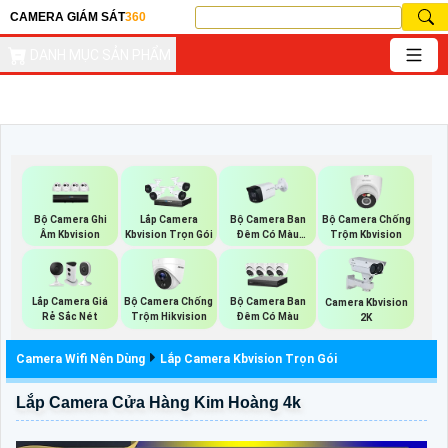
CAMERA GIÁM SÁT
360
DANH MỤC SẢN PHẨM
Bộ Camera Ghi
Bộ Camera Ban
Bộ Camera Chống
Lắp Camera
Âm Kbvision
Đêm Có Màu
Trộm Kbvision
Kbvision Trọn Gói
Kbvision
Lắp Camera Giá
Bộ Camera Chống
Bộ Camera Ban
Camera Kbvision
Rẻ Sắc Nét
Trộm Hikvision
Đêm Có Màu
2K
Camera Wifi Nên Dùng
Lắp Camera Kbvision Trọn Gói
Lắp Camera Cửa Hàng Kim Hoàng 4k