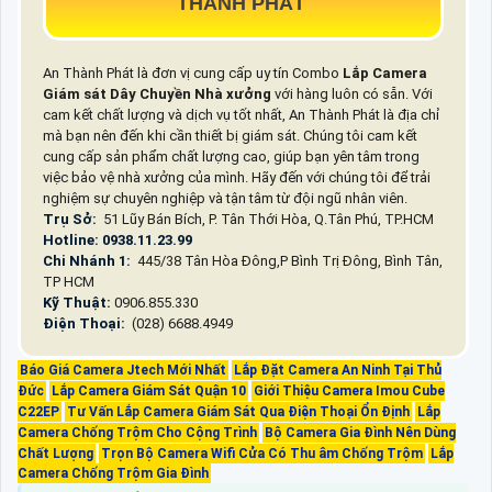
THÀNH PHÁT
An Thành Phát là đơn vị cung cấp uy tín Combo
Lắp Camera
Giám sát Dây Chuyền Nhà xưởng
với hàng luôn có sẵn. Với
cam kết chất lượng và dịch vụ tốt nhất, An Thành Phát là địa chỉ
mà bạn nên đến khi cần thiết bị giám sát. Chúng tôi cam kết
cung cấp sản phẩm chất lượng cao, giúp bạn yên tâm trong
việc bảo vệ nhà xưởng của mình. Hãy đến với chúng tôi để trải
nghiệm sự chuyên nghiệp và tận tâm từ đội ngũ nhân viên.
Trụ Sở:
51 Lũy Bán Bích, P. Tân Thới Hòa, Q.Tân Phú, TP.HCM
Hotline: 0938.11.23.99
Chi Nhánh 1:
445/38 Tân Hòa Đông,P Bình Trị Đông, Bình Tân,
TP HCM
Kỹ Thuật:
0906.855.330
Điện Thoại:
(028) 6688.4949
Báo Giá Camera Jtech Mới Nhất
Lắp Đặt Camera An Ninh Tại Thủ
Đức
Lắp Camera Giám Sát Quận 10
Giới Thiệu Camera Imou Cube
C22EP
Tư Vấn Lắp Camera Giám Sát Qua Điện Thoại Ổn Định
Lắp
Camera Chống Trộm Cho Cộng Trình
Bộ Camera Gia Đình Nên Dùng
Chất Lượng
Trọn Bộ Camera Wifi Cửa Có Thu âm Chống Trộm
Lắp
Camera Chống Trộm Gia Đình