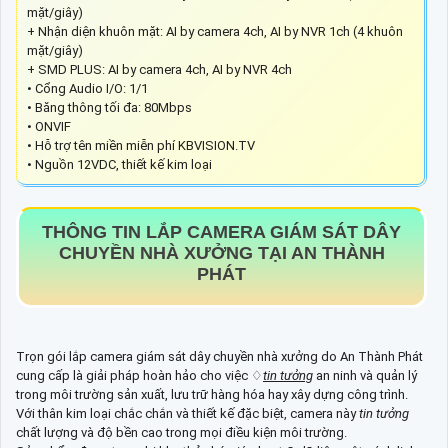
mặt/giây)
+ Nhận diện khuôn mặt: AI by camera 4ch, AI by NVR 1ch (4 khuôn
mặt/giây)
+ SMD PLUS: AI by camera 4ch, AI by NVR 4ch
• Cổng Audio I/O: 1/1
• Băng thông tối đa: 80Mbps
• ONVIF
• Hỗ trợ tên miền miễn phí KBVISION.TV
• Nguồn 12VDC, thiết kế kim loại
THÔNG TIN
LẮP CAMERA GIÁM SÁT DÂY
CHUYỀN NHÀ XƯỞNG
TẠI AN THÀNH
PHÁT
Trọn gói lắp camera giám sát dây chuyền nhà xưởng do An Thành Phát
cung cấp là giải pháp hoàn hảo cho việc ♢
tin tưởng
an ninh và quản lý
trong môi trường sản xuất, lưu trữ hàng hóa hay xây dựng công trình.
Với thân kim loại chắc chắn và thiết kế đặc biệt, camera này
tin tưởng
chất lượng và độ bền cao trong mọi điều kiện môi trường.