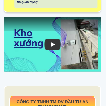
tin quan trọng.
CÔNG TY TNHH TM-DV ĐẦU TƯ AN