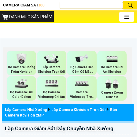
CAMERA GIÁM SÁT
360
DANH MỤC SẢN PHẨM
Bộ Camera Chống
Bộ Camera Ban
Bộ Camera Ghi
Lắp Camera
Trộm Kbvision
Đêm Có Màu
Âm Kbvision
Kbvision Trọn Gói
Kbvision
Bộ Camera Full
Bộ Camera
Camera
Camera Zoom
Color Dahua
Visioncop Ghi Âm
Visioncop Trọn
Uniview
Bộ
Lắp Camera Nhà Xưởng
Lắp Camera Kbvision Trọn Gói
Bán
Camera Kbvision 2MP
Lắp Camera Giám Sát Dây Chuyền Nhà Xưởng