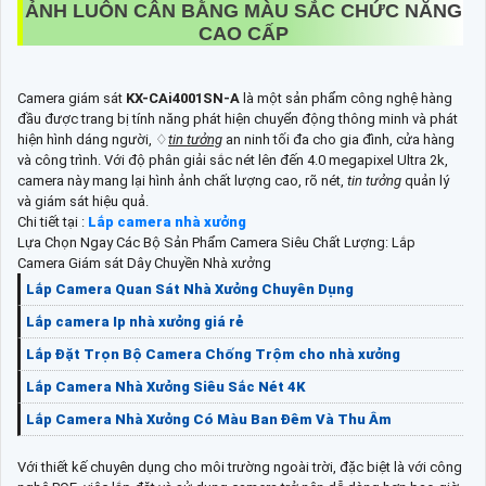
ẢNH LUÔN CÂN BẰNG MÀU SẮC CHỨC NĂNG
CAO CẤP
Camera giám sát
KX-CAi4001SN-A
là một sản phẩm công nghệ hàng
đầu được trang bị tính năng phát hiện chuyển động thông minh và phát
hiện hình dáng người, ♢
tin tưởng
an ninh tối đa cho gia đình, cửa hàng
và công trình. Với độ phân giải sắc nét lên đến 4.0 megapixel Ultra 2k,
camera này mang lại hình ảnh chất lượng cao, rõ nét,
tin tưởng
quản lý
và giám sát hiệu quả.
Chi tiết tại :
Lắp camera nhà xưởng
Lựa Chọn Ngay Các Bộ Sản Phẩm Camera Siêu Chất Lượng: Lắp
Camera Giám sát Dây Chuyền Nhà xưởng
Lắp Camera Quan Sát Nhà Xưởng Chuyên Dụng
Lắp camera Ip nhà xưởng giá rẻ
Lắp Đặt Trọn Bộ Camera Chống Trộm cho nhà xưởng
Lắp Camera Nhà Xưởng Siêu Sắc Nét 4K
Lắp Camera Nhà Xưởng Có Màu Ban Đêm Và Thu Âm
Với thiết kế chuyên dụng cho môi trường ngoài trời, đặc biệt là với công