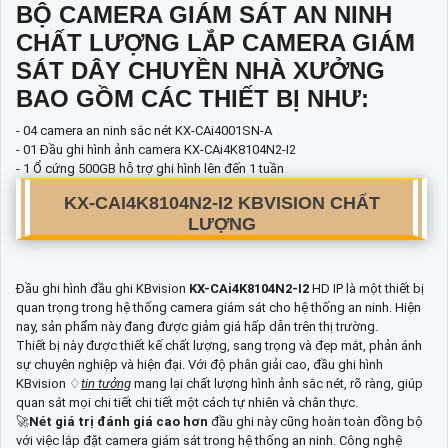
BỘ CAMERA GIÁM SÁT AN NINH
CHẤT LƯỢNG LẮP CAMERA GIÁM
SÁT DÂY CHUYỀN NHÀ XƯỞNG
BAO GỒM CÁC THIẾT BỊ NHƯ:
- 04 camera an ninh sắc nét KX-CAi4001SN-A
- 01 Đầu ghi hình ảnh camera KX-CAi4K8104N2-I2
- 1 Ổ cứng 500GB hỗ trợ ghi hình lên đến 1 tuần
KX-CAI4K8104N2-I2
KBVISION CHẤT
LƯỢNG
Đầu ghi hình đầu ghi KBvision
KX-CAi4K8104N2-I2
HD IP là một thiết bị
quan trọng trong hệ thống camera giám sát cho hệ thống an ninh. Hiện
nay, sản phẩm này đang được giảm giá hấp dẫn trên thị trường.
Thiết bị này được thiết kế chất lượng, sang trọng và đẹp mắt, phản ánh
sự chuyên nghiệp và hiện đại. Với độ phân giải cao, đầu ghi hình
KBvision ♢
tin tưởng
mang lại chất lượng hình ảnh sắc nét, rõ ràng, giúp
quan sát mọi chi tiết chi tiết một cách tự nhiên và chân thực.
🚀
Nét giá trị đánh giá cao hơn
đầu ghi này cũng hoàn toàn đồng bộ
với việc lắp đặt camera giám sát trong hệ thống an ninh. Công nghệ