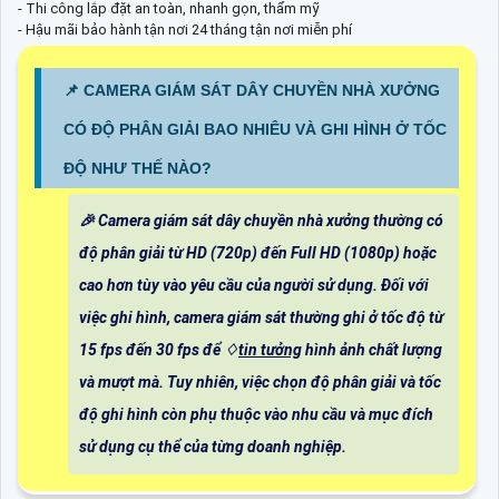
- Thi công lắp đặt an toàn, nhanh gọn, thẩm mỹ
- Hậu mãi bảo hành tận nơi 24 tháng tận nơi miễn phí
📌 CAMERA GIÁM SÁT DÂY CHUYỀN NHÀ XƯỞNG
CÓ ĐỘ PHÂN GIẢI BAO NHIÊU VÀ GHI HÌNH Ở TỐC
ĐỘ NHƯ THẾ NÀO?
️🎉 Camera giám sát dây chuyền nhà xưởng thường có
độ phân giải từ HD (720p) đến Full HD (1080p) hoặc
cao hơn tùy vào yêu cầu của người sử dụng. Đối với
việc ghi hình, camera giám sát thường ghi ở tốc độ từ
15 fps đến 30 fps để ♢
tin tưởng
hình ảnh chất lượng
và mượt mà. Tuy nhiên, việc chọn độ phân giải và tốc
độ ghi hình còn phụ thuộc vào nhu cầu và mục đích
sử dụng cụ thể của từng doanh nghiệp.