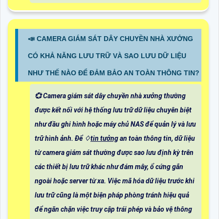
📣 CAMERA GIÁM SÁT DÂY CHUYỀN NHÀ XƯỞNG
CÓ KHẢ NĂNG LƯU TRỮ VÀ SAO LƯU DỮ LIỆU
NHƯ THẾ NÀO ĐỂ ĐẢM BẢO AN TOÀN THÔNG TIN?
💞 Camera giám sát dây chuyền nhà xưởng thường
được kết nối với hệ thống lưu trữ dữ liệu chuyên biệt
như đầu ghi hình hoặc máy chủ NAS để quản lý và lưu
trữ hình ảnh. Để ♢
tin tưởng
an toàn thông tin, dữ liệu
từ camera giám sát thường được sao lưu định kỳ trên
các thiết bị lưu trữ khác như đám mây, ổ cứng gắn
ngoài hoặc server từ xa. Việc mã hóa dữ liệu trước khi
lưu trữ cũng là một biện pháp phòng tránh hiệu quả
để ngăn chặn việc truy cập trái phép và bảo vệ thông