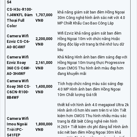
S4
CS-H3c-R100-
khả năng giám sát ban đêm Hồng Ngoại
1J4WKFL Đàm
1,707,000
30m Công nghệ hình ảnh sắc nét với 4.0
Thoại Full
VNĐ
MP Chiết Khấu Cao Bao Công Lắp
Color
Wifi Ezviz khả năng giám sát ban đêm
Camera Wifi
2,200,000
Hồng Ngoại 10m với chức năng Hoặc
Ezviz CS-C6-
VNĐ
động độc lập với trang bị thẻ nhớ lưu dữ
A0-8C4WF
liêu
Camera Wifi
Khả Năng Hình ảnh ban đêm sáng đẹp với
Ezviz Xoay
2,161,000
Hồng Ngoại 10m trung thực Progressive
360 CS-C6W-
VNĐ
Scan CMOS Thu hình ảnh màu đẹp hơn
A0-3H4WF
đang khuyến mãi
Camera Wifi
Tích hợp chức năng màu sắc sáng đẹp
Xoay 360 CS-
1,400,000
4.0 MP Hình ảnh ban đêm Hồng Ngoại
C6CN-R100-
VNĐ
10m Chất lượng Giá tốt
8B4WF
thiết kế với hình ảnh 4.0 megapixel Ultra 2k
Hình ảnh rõ hơn khi xem trên ti vi lớn Tiết
kiệm hơn CMOS Thu hình nhiều màu sắc
Camera Wifi
trang bị đặt biệt Công nghệ nén hình
Imou Ngoài
1,800,000
H.265+ Tiết kiệm chi phí đáng kể Hình ảnh
Trời IPC-
VNĐ
sắc nét ban đêm Hồng Ngoại 30m khả
S41FEP