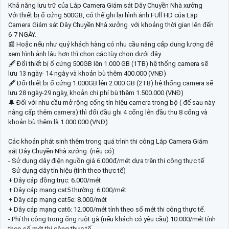
Khả năng lưu trữ của Lắp Camera Giám sát Dây Chuyền Nhà xưởng
Với thiết bị ổ cứng 500GB, có thể ghi lại hình ảnh FUll HD của Lắp
Camera Giám sát Dây Chuyền Nhà xưởng với khoảng thời gian lên đến
6-7 NGÀY.
📰 Hoặc nếu như quý khách hàng có nhu cầu nâng cấp dung lượng để
xem hình ảnh lâu hơn thì chọn các tùy chọn dưới đây
🖋 Đổi thiết bị ổ cứng 500GB lên 1.000 GB (1TB) hệ thống camera sẽ
lưu 13 ngày- 14 ngày và khoản bù thêm 400.000 (VNĐ)
🖋 Đổi thiết bị ổ cứng 1.000GB lên 2.000 GB (2TB) hệ thống camera sẽ
lưu 28 ngày-29 ngày, khoản chi phí bù thêm 1.500.000 (VNĐ)
🔔 Đối với nhu cầu mở rộng cổng tín hiệu camera trong bộ ( để sau này
nâng cấp thêm camera) thì đổi đầu ghi 4 cổng lên đầu thu 8 cổng và
khoản bù thêm là 1.000.000 (VNĐ)
Các khoản phát sinh thêm trong quá trình thi công Lắp Camera Giám
sát Dây Chuyền Nhà xưởng (nếu có)
- Sử dụng dây điện nguồn giá 6.000đ/mét dựa trên thi công thực tế
- Sử dụng dây tín hiệu (tính theo thực tế)
+ Dây cáp đồng trục: 6.000/mét
+ Dây cáp mạng cat5 thường: 6.000/mét
+ Dây cáp mạng cat5e: 8.000/mét
+ Dây cáp mạng cat6: 12.000/mét tính theo số mét thi công thực tế.
- Phí thi công trong ống ruột gà (nếu khách có yêu cầu) 10.000/mét tính
theo số mét thi công thực tế.