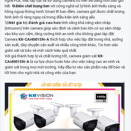
nghệ POE, việc lắp đặt và sử dụng camera trở nên dễ dàng hơn bao giờ
hết. 🔄
Điểm chất lượng hơn
với công nghệ xử lý hình ảnh thiếu sáng và
hồng ngoại thông minh Smart IR ban đêm, camera giữ được chất lượng
hình ảnh rõ ràng ngay cả trong điều kiện ánh sáng yếu.
🚀
Nét giá trị đánh giá cao hơn
tính năng khả năng xâm nhập
(intrusion) trên camera giúp xác định và cảnh báo khi có sự xâm nhập
vào khu vực cấm, tăng cường tính an ninh cho không gian lắp đặt.
Camera
KX-CAi4001SN-A
thích hợp cho việc lắp đặt trong nhà, xưởng
sản xuất, dây chuyền sản xuất và nhiều công trình khác, Tin hơn việc
giám sát và bảo vệ một cách hiệu quả nhất.
Với giá thành hợp lý và chất lượng tốt, camera giám sát
KX-
CAi4001SN-A
là sự lựa chọn hoàn hảo cho việc nâng cao an ninh và
giám sát trong mọi môi trường. Hãy đầu tư vào sản phẩm này để bảo vệ
tốt hơn cho ngôi nhà và công việc của bạn.