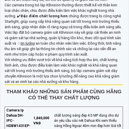
Các camera trong bộ lắp KBvision thường được thiết kế với thân kim
loại chắc chắn, chịu được điều kiện làm việc khắc nghiệt trong nhà
xưởng. ✔️
Đặc điểm chất lượng hơn
chúng được trang bị công nghệ
Starlight, giúp cung cấp khả năng quan sát tốt trong môi trường thiếu
ánh sáng, giúp nhận diện rõ ràng ngay cả trong điều kiện ánh sáng yếu.
Việc lắp đặt bộ camera giám sát KBvision này sẽ giúp cải thiện an ninh
và giám sát tại nhà xưởng, quản lý hàng tồn kho, theo dõi quá trình sản
xuất và ♢
tin tưởng
an toàn cho nhân viên làm việc. Đồng thời, tính năng
thu âm sẽ giúp ghi lại thông tin chính xác và chống lại các vấn đề an
ninh như trộm cắp hoặc vi phạm quy trình sản xuất.
Với những ưu điểm vượt trội về khả năng tích hợp thu âm, chất lượng
hình ảnh, chịu được điều kiện làm việc khắc nghiệt và khả năng quan
sát tốt trong môi trường thiếu ánh sáng, bộ lắp camera giám sát dây
chuyền KBvision là một lựa chọn lý tưởng để nâng cao khả năng giám
sát và an ninh tại các nhà xưởng và kho hàng.
THAM KHẢO NHỮNG SẢN PHẨM CÙNG HÃNG
CÓ THỂ THAY CHẤT LƯỢNG
Camera Ip
Dahua DH-
chất lượng sáng đẹp 4.0 MP dùng cho dự
1,840,000
IPC-
án yêu cầu sắc nét Dahua Khi xem thiếu
VNĐ
HDBW1431EP-
sáng Hồng Ngoại 40m mịn đẹp hơn Giá tốt