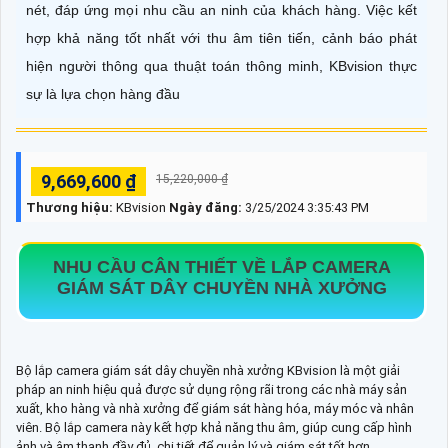
nét, đáp ứng mọi nhu cầu an ninh của khách hàng. Việc kết
hợp khả năng tốt nhất với thu âm tiên tiến, cảnh báo phát
hiện người thông qua thuật toán thông minh, KBvision thực
sự là lựa chọn hàng đầu
9,669,600 ₫
15,220,000 ₫
Thương hiệu:
KBvision
Ngày đăng:
3/25/2024 3:35:43 PM
NHU CẦU CÂN THIẾT VỀ
LẮP CAMERA
GIÁM SÁT DÂY CHUYỀN NHÀ XƯỞNG
Bộ lắp camera giám sát dây chuyền nhà xưởng KBvision là một giải
pháp an ninh hiệu quả được sử dụng rộng rãi trong các nhà máy sản
xuất, kho hàng và nhà xưởng để giám sát hàng hóa, máy móc và nhân
viên. Bộ lắp camera này kết hợp khả năng thu âm, giúp cung cấp hình
ảnh và âm thanh đầy đủ, chi tiết để quản lý và giám sát tốt hơn.