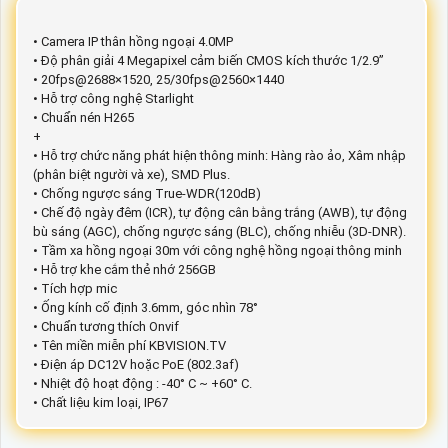
• Camera IP thân hồng ngoại 4.0MP
• Độ phân giải 4 Megapixel cảm biến CMOS kích thước 1/2.9”
• 20fps@2688×1520, 25/30fps@2560×1440
• Hỗ trợ công nghệ Starlight
• Chuẩn nén H265
+
• Hỗ trợ chức năng phát hiện thông minh: Hàng rào ảo, Xâm nhập
(phân biệt người và xe), SMD Plus.
• Chống ngược sáng True-WDR(120dB)
• Chế độ ngày đêm (ICR), tự động cân bằng trắng (AWB), tự động
bù sáng (AGC), chống ngược sáng (BLC), chống nhiễu (3D-DNR).
• Tầm xa hồng ngoại 30m với công nghệ hồng ngoại thông minh
• Hỗ trợ khe cắm thẻ nhớ 256GB
• Tích hợp mic
• Ống kính cố định 3.6mm, góc nhìn 78°
• Chuẩn tương thích Onvif
• Tên miền miễn phí KBVISION.TV
• Điện áp DC12V hoặc PoE (802.3af)
• Nhiệt độ hoạt động : -40° C ~ +60° C.
• Chất liệu kim loại, IP67