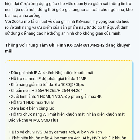
hiện đại được ứng dụng giúp cho việc quản lý và giám sát thông tin trở
nên hiệu quả hơn, đồng thời giúp gia tăng sự an toàn cho ngôi nhà, kho
bãi hoặc nhà xưởng.
Với 266 từ mô tả chi tiết về đầu ghi hình KBvision, hy vọng bạn đã hiểu
rõ về tính năng và ưu điểm của sản phẩm này, từ đó có thể quyết định
sử dụng để nâng cao hệ thống an ninh cho không gian của mình.
Thông Số Trung Tâm Ghi Hình KX-CAi4K8104N2-I2 đang khuyến
mãi
• Đầu ghi hình IP AI 4 kênh Nhận diện khuôn mặt
• Hỗ trợ camera IP độ phân giải tối đa 12MP
• Khả năng giải mã tối đa: 6 x 1080@30fps
• Chuẩn nén: H.265+/H.265/H.264+/H.264
• Xuất hình ảnh: 1 HDMI, 1 VGA, Độ phân giải max 4K
• Hỗ trợ 1 HDD max 10TB
• Xem lại: 4 kênh cùng lúc
• Hỗ trợ chức năng AI: Phát hiện khuôn mặt, Nhận diện khuôn mặt,
Bảo vệ chu vi IVS, SMD Plus
.
+ Bảo vệ chu vi IVS: AI by camera 4ch, AI by NVR 1ch
+ Phát hiện khuôn mặt: AI by camera 4ch, AI by NVR 1ch (12 khuôn