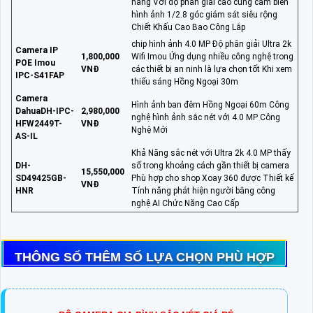
nang Với độ phân giải cao cùng cảm biến
hình ảnh 1/2.8 góc giám sát siêu rộng
Chiết Khấu Cao Bao Công Lắp
chip hình ảnh 4.0 MP Độ phân giải Ultra 2k
Camera IP
1,800,000
Wifi Imou Ứng dụng nhiều công nghệ trong
POE Imou
VNĐ
các thiết bị an ninh là lựa chọn tốt Khi xem
IPC-S41FAP
thiếu sáng Hồng Ngoại 30m
Camera
Hình ảnh ban đêm Hồng Ngoại 60m Công
DahuaDH-IPC-
2,980,000
nghệ hình ảnh sắc nét với 4.0 MP Công
HFW2449T-
VNĐ
Nghệ Mới
AS-IL
Khả Năng sắc nét với Ultra 2k 4.0 MP thấy
DH-
số trong khoảng cách gần thiết bị camera
15,550,000
SD49425GB-
Phù hợp cho shop Xoay 360 được Thiết kế
VNĐ
HNR
Tính năng phát hiện người bằng công
nghệ AI Chức Năng Cao Cấp
THÔNG SỐ THÊM SỐ LỰA CHỌN PHÙ HỢP