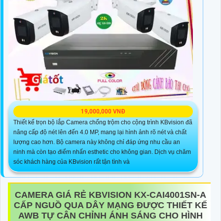
19,000,000 VNĐ
Thiết kế trọn bộ lắp Camera chống trộm cho cộng trình KBvision đã
nâng cấp độ nét lên đến 4.0 MP, mang lại hình ảnh rõ nét và chất
lượng cao hơn. Bộ camera này không chỉ đáp ứng nhu cầu an
ninh mà còn tạo điểm nhấn esthetic cho không gian. Dịch vụ chăm
sóc khách hàng của KBvision rất tận tình và
CAMERA GIÁ RẺ KBVISION
KX-CAI4001SN-A
CẤP NGUỒ QUA DÂY MẠNG ĐƯỢC THIẾT KẾ
AWB TỰ CÂN CHỈNH ÁNH SÁNG CHO HÌNH