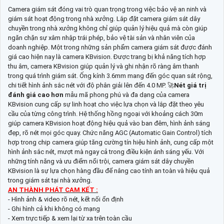
Camera giám sát đóng vai trò quan trọng trong việc bảo vệ an ninh và
giám sát hoạt động trong nhà xưởng. Lắp đặt camera giám sát dây
chuyền trong nhà xưởng không chỉ giúp quản lý hiệu quả mà còn giúp
ngăn chặn sự xâm nhập trái phép, bảo vệ tài sản và nhân viên của
doanh nghiệp. Một trong những sản phẩm camera giám sát được đánh
giá cao hiện nay là camera KBvision. Được trang bị khả năng tích hợp
thu âm, camera KBvision giúp quản lý và ghi nhận rõ ràng âm thanh
trong quá trình giám sát. Ống kính 3.6mm mang đến góc quan sát rộng,
chi tiết hình ảnh sắc nét với độ phân giải lên đến 4.0 MP. 🚀
Nét giá trị
đánh giá cao hơn
mẫu mã phong phú và đa dạng của camera
KBvision cung cấp sự linh hoạt cho việc lựa chọn và lắp đặt theo yêu
cầu của từng công trình. Hệ thống hồng ngoại với khoảng cách 30m
giúp camera KBvision hoạt động hiệu quả vào ban đêm, hình ảnh sáng
đẹp, rõ nét mọi góc quay. Chức năng AGC (Automatic Gain Control) tích
hợp trong chip camera giúp tăng cường tín hiệu hình ảnh, cung cấp một
hình ảnh sắc nét, mượt mà ngay cả trong điều kiện ánh sáng yếu. Với
những tính năng và ưu điểm nổi trội, camera giám sát dây chuyền
KBvision là sự lựa chọn hàng đầu để nâng cao tính an toàn và hiệu quả
trong giám sát tại nhà xưởng.
AN THÀNH PHÁT CAM KẾT :
- Hình ảnh & video rõ nét, kết nối ổn định
- Ghi hình cả khi không có mạng
- Xem trực tiếp & xem lại từ xa trên toàn cầu