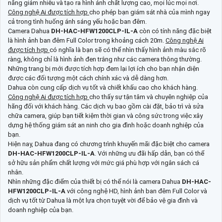
năng giảm nhiễu và tạo ra hình ảnh chất lượng cao, mọi lúc mọi nơi.
Công nghệ Ai được tích hợp
cho phép bạn giám sát nhà của mình ngay
cả trong tình huống ánh sáng yếu hoặc ban đêm.
Camera Dahua
DH-HAC-HFW1200CLP-IL-A
còn có tính năng đặc biệt
là hình ảnh ban đêm Full Color trong khoảng cách 20m.
Công nghệ Ai
được tích hợp
có nghĩa là bạn sẽ có thể nhìn thấy hình ảnh màu sắc rõ
ràng, không chỉ là hình ảnh đen trắng như các camera thông thường.
Những trang bị mới được tích hợp đem lại lợi ích cho bạn nhận diện
được các đối tượng một cách chính xác và dễ dàng hơn.
Dahua còn cung cấp dịch vụ tốt và chiết khấu cao cho khách hàng.
Công nghệ Ai được tích hợp
cho thấy sự tận tâm và chuyên nghiệp của
hãng đối với khách hàng. Các dịch vụ bao gồm cài đặt, bảo trì và sửa
chữa camera, giúp bạn tiết kiệm thời gian và công sức trong việc xây
dựng hệ thống giám sát an ninh cho gia đình hoặc doanh nghiệp của
bạn.
Hiện nay, Dahua đang có chương trình khuyến mãi đặc biệt cho camera
DH-HAC-HFW1200CLP-IL-A
. Với những ưu đãi hấp dẫn, bạn có thể
sở hữu sản phẩm chất lượng với mức giá phù hợp với ngân sách cá
nhân.
Nhìn những đặc điểm của thiết bị có thể nói là camera Dahua
DH-HAC-
HFW1200CLP-IL-A
với công nghệ HD, hình ảnh ban đêm Full Color và
dịch vụ tốt từ Dahua là một lựa chọn tuyệt vời để bảo vệ gia đình và
doanh nghiệp của bạn.