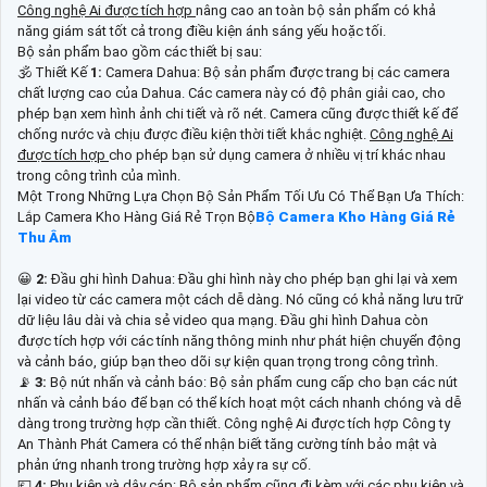
Công nghệ Ai được tích hợp
nâng cao an toàn bộ sản phẩm có khả
năng giám sát tốt cả trong điều kiện ánh sáng yếu hoặc tối.
Bộ sản phẩm bao gồm các thiết bị sau:
🕉️ Thiết Kế
1:
Camera Dahua: Bộ sản phẩm được trang bị các camera
chất lượng cao của Dahua. Các camera này có độ phân giải cao, cho
phép bạn xem hình ảnh chi tiết và rõ nét. Camera cũng được thiết kế để
chống nước và chịu được điều kiện thời tiết khắc nghiệt.
Công nghệ Ai
được tích hợp
cho phép bạn sử dụng camera ở nhiều vị trí khác nhau
trong công trình của mình.
Một Trong Những Lựa Chọn Bộ Sản Phẩm Tối Ưu Có Thể Bạn Ưa Thích:
Lắp Camera Kho Hàng Giá Rẻ Trọn Bộ
Bộ Camera Kho Hàng Giá Rẻ
Thu Âm
😀
2:
Đầu ghi hình Dahua: Đầu ghi hình này cho phép bạn ghi lại và xem
lại video từ các camera một cách dễ dàng. Nó cũng có khả năng lưu trữ
dữ liệu lâu dài và chia sẻ video qua mạng. Đầu ghi hình Dahua còn
được tích hợp với các tính năng thông minh như phát hiện chuyển động
và cảnh báo, giúp bạn theo dõi sự kiện quan trọng trong công trình.
📡
3:
Bộ nút nhấn và cảnh báo: Bộ sản phẩm cung cấp cho bạn các nút
nhấn và cảnh báo để bạn có thể kích hoạt một cách nhanh chóng và dễ
dàng trong trường hợp cần thiết. Công nghệ Ai được tích hợp Công ty
An Thành Phát Camera có thể nhận biết tăng cường tính bảo mật và
phản ứng nhanh trong trường hợp xảy ra sự cố.
💷
4:
Phụ kiện và dây cáp: Bộ sản phẩm cũng đi kèm với các phụ kiện và