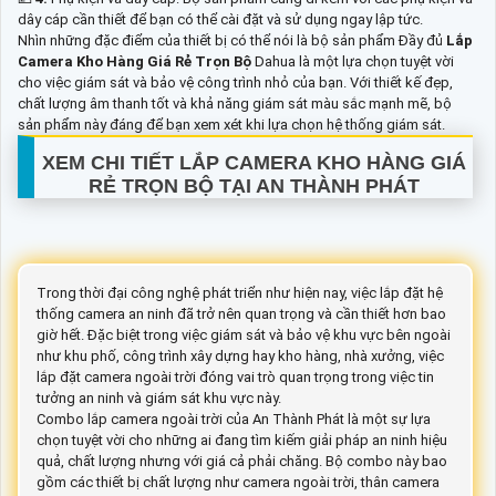
dây cáp cần thiết để bạn có thể cài đặt và sử dụng ngay lập tức.
Nhìn những đặc điểm của thiết bị có thể nói là bộ sản phẩm Đầy đủ
Lắp
Camera Kho Hàng Giá Rẻ Trọn Bộ
Dahua là một lựa chọn tuyệt vời
cho việc giám sát và bảo vệ công trình nhỏ của bạn. Với thiết kế đẹp,
chất lượng âm thanh tốt và khả năng giám sát màu sắc mạnh mẽ, bộ
sản phẩm này đáng để bạn xem xét khi lựa chọn hệ thống giám sát.
XEM CHI TIẾT
LẮP CAMERA KHO HÀNG GIÁ
RẺ TRỌN BỘ
TẠI AN THÀNH PHÁT
Trong thời đại công nghệ phát triển như hiện nay, việc lắp đặt hệ
thống camera an ninh đã trở nên quan trọng và cần thiết hơn bao
giờ hết. Đặc biệt trong việc giám sát và bảo vệ khu vực bên ngoài
như khu phố, công trình xây dựng hay kho hàng, nhà xưởng, việc
lắp đặt camera ngoài trời đóng vai trò quan trọng trong việc tin
tưởng an ninh và giám sát khu vực này.
Combo lắp camera ngoài trời của An Thành Phát là một sự lựa
chọn tuyệt vời cho những ai đang tìm kiếm giải pháp an ninh hiệu
quả, chất lượng nhưng với giá cả phải chăng. Bộ combo này bao
gồm các thiết bị chất lượng như camera ngoài trời, thân camera