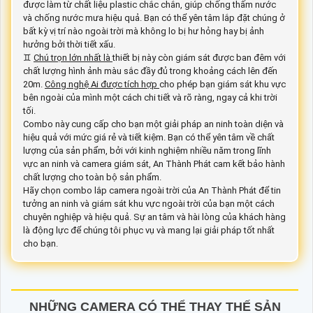
được làm từ chất liệu plastic chắc chắn, giúp chống thấm nước
và chống nước mưa hiệu quả. Bạn có thể yên tâm lắp đặt chúng ở
bất kỳ vị trí nào ngoài trời mà không lo bị hư hỏng hay bị ảnh
hưởng bởi thời tiết xấu.
♊
Chú trọn lớn nhất là
thiết bị này còn giám sát được ban đêm với
chất lượng hình ảnh màu sắc đầy đủ trong khoảng cách lên đến
20m.
Công nghệ Ai được tích hợp
cho phép bạn giám sát khu vực
bên ngoài của mình một cách chi tiết và rõ ràng, ngay cả khi trời
tối.
Combo này cung cấp cho bạn một giải pháp an ninh toàn diện và
hiệu quả với mức giá rẻ và tiết kiệm. Bạn có thể yên tâm về chất
lượng của sản phẩm, bởi với kinh nghiệm nhiều năm trong lĩnh
vực an ninh và camera giám sát, An Thành Phát cam kết bảo hành
chất lượng cho toàn bộ sản phẩm.
Hãy chọn combo lắp camera ngoài trời của An Thành Phát để tin
tưởng an ninh và giám sát khu vực ngoài trời của bạn một cách
chuyên nghiệp và hiệu quả. Sự an tâm và hài lòng của khách hàng
là động lực để chúng tôi phục vụ và mang lại giải pháp tốt nhất
cho bạn.
NHỮNG CAMERA CÓ THỂ THAY THẾ SẢN