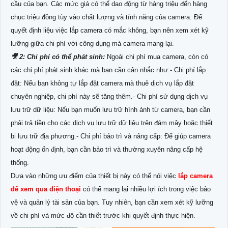
cầu của bạn. Các mức giá có thể dao động từ hàng triệu đến hàng
chục triệu đồng tùy vào chất lượng và tính năng của camera. Để
quyết định liệu việc lắp camera có mắc không, bạn nên xem xét kỹ
lưỡng giữa chi phí với công dụng mà camera mang lại.
🎥 2: Chi phí có thể phát sinh:
Ngoài chi phí mua camera, còn có
các chi phí phát sinh khác mà bạn cần cân nhắc như:- Chi phí lắp
đặt: Nếu bạn không tự lắp đặt camera mà thuê dịch vụ lắp đặt
chuyên nghiệp, chi phí này sẽ tăng thêm.- Chi phí sử dụng dịch vụ
lưu trữ dữ liệu: Nếu bạn muốn lưu trữ hình ảnh từ camera, bạn cần
phải trả tiền cho các dịch vụ lưu trữ dữ liệu trên đám mây hoặc thiết
bị lưu trữ địa phương.- Chi phí bảo trì và nâng cấp: Để giúp camera
hoạt động ổn định, bạn cần bảo trì và thường xuyên nâng cấp hệ
thống.
Dựa vào những ưu điểm của thiết bị này có thể nói việc
lắp camera
để xem qua điện thoại
có thể mang lại nhiều lợi ích trong việc bảo
vệ và quản lý tài sản của bạn. Tuy nhiên, bạn cần xem xét kỹ lưỡng
về chi phí và mức độ cần thiết trước khi quyết định thực hiện.