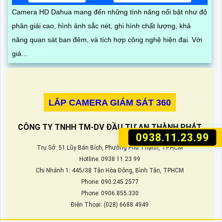
Camera HD Dahua mang đến những tính năng nổi bật như độ
phân giải cao, hình ảnh sắc nét, ghi hình chất lượng, khả
năng quan sát ban đêm, và tích hợp công nghệ hiện đại. Với
giá...
LẮP CAMERA GIÁM SÁT 360
CÔNG TY TNHH TM-DV ĐẦU TƯ AN THÀNH PHÁT
0938.11.23.99
Trụ Sở: 51 Lũy Bán Bích, Phường Phú Thạnh, TP.HCM
Hotline: 0938 11 23 99
Chi Nhánh 1: 445/38 Tân Hòa Đông, Bình Tân, TPHCM
Phone: 090.245.2577
Phone: 0906.855.330
Điện Thoại: (028) 6688.4949