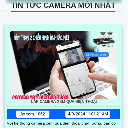
yếu
TIN TỨC CAMERA MỚI NHẤT
LẮP CAMERA XEM QUA ĐIỆN THOẠI
Lần xem: 10621
4/9/2024 11:01:21 AM
Với hệ thống camera xem qua điện thoại chất lượng, bạn có