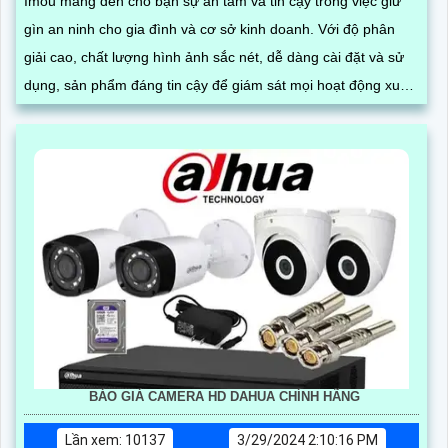
Imou mang đến cho bạn sự an tâm và tin cậy trong việc giữ
gìn an ninh cho gia đình và cơ sở kinh doanh. Với độ phân
giải cao, chất lượng hình ảnh sắc nét, dễ dàng cài đặt và sử
dụng, sản phẩm đáng tin cậy để giám sát mọi hoạt động xung
quanh
BÁO GIÁ CAMERA HD DAHUA CHÍNH HÃNG
Lần xem: 10137
3/29/2024 2:10:16 PM