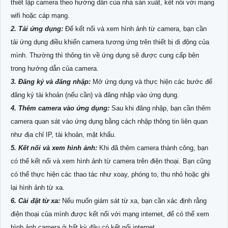
thiết lập camera theo hướng dẫn của nhà sản xuất, kết nối với mạng
wifi hoặc cáp mạng.
2. Tải ứng dụng:
Để kết nối và xem hình ảnh từ camera, bạn cần
tải ứng dụng điều khiển camera tương ứng trên thiết bị di động của
mình. Thường thì thông tin về ứng dụng sẽ được cung cấp bên
trong hướng dẫn của camera.
3. Đăng ký và đăng nhập:
Mở ứng dụng và thực hiện các bước để
đăng ký tài khoản (nếu cần) và đăng nhập vào ứng dụng.
4. Thêm camera vào ứng dụng:
Sau khi đăng nhập, bạn cần thêm
camera quan sát vào ứng dụng bằng cách nhập thông tin liên quan
như địa chỉ IP, tài khoản, mật khẩu.
5. Kết nối và xem hình ảnh:
Khi đã thêm camera thành công, bạn
có thể kết nối và xem hình ảnh từ camera trên điện thoại. Bạn cũng
có thể thực hiện các thao tác như xoay, phóng to, thu nhỏ hoặc ghi
lại hình ảnh từ xa.
6. Cài đặt từ xa:
Nếu muốn giám sát từ xa, bạn cần xác định rằng
điện thoại của mình được kết nối với mạng internet, để có thể xem
hình ảnh camera ở bất kỳ đâu có kết nối internet.