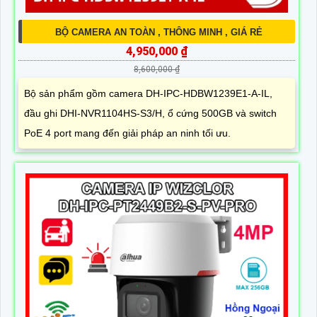
BỘ CAMERA AN TOÀN , THÔNG MINH , GIÁ RẺ
4,950,000 ₫
8,600,000 ₫
Bộ sản phẩm gồm camera DH-IPC-HDBW1239E1-A-IL,
đầu ghi DHI-NVR1104HS-S3/H, ổ cứng 500GB và switch
PoE 4 port mang đến giải pháp an ninh tối ưu.