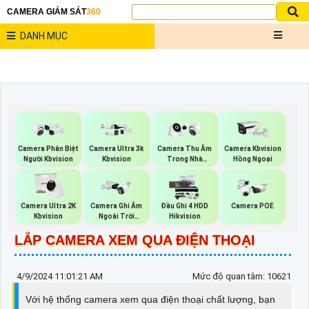
CAMERA GIÁM SÁT
360
DANH MỤC
Camera Phân Biệt
Camera Ultra 3k
Camera Thu Âm
Camera Kbvision
Người Kbvision
Kbvision
Trong Nhà
Hồng Ngoại
Kbvision
Camera Ultra 2K
Camera Ghi Âm
Đầu Ghi 4 HDD
Camera POE
Kbvision
Ngoài Trời
Hikvision
Kbvision
LẮP CAMERA XEM QUA ĐIỆN THOẠI
4/9/2024 11:01:21 AM
Mức độ quan tâm: 10621
Với hệ thống camera xem qua điện thoại chất lượng, bạn