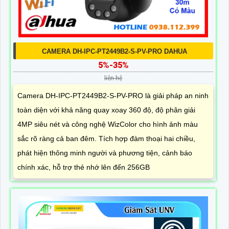
CAMERA DH-IPC-PT2449B2-S-PV-PRO DAHUA
5%-35%
liên hệ
Camera DH-IPC-PT2449B2-S-PV-PRO là giải pháp an ninh
toàn diện với khả năng quay xoay 360 độ, độ phân giải
4MP siêu nét và công nghệ WizColor cho hình ảnh màu
sắc rõ ràng cả ban đêm. Tích hợp đàm thoại hai chiều,
phát hiện thông minh người và phương tiện, cảnh báo
chính xác, hỗ trợ thẻ nhớ lên đến 256GB