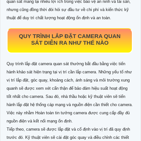
quan sát mang lại nhiều lợi ích trong việc bảo vệ an ninh và tài sản,
nhưng cũng đồng thời đòi hỏi sự đầu tư về chi phí và kiến thức kỹ
thuật để duy trì chất lượng hoạt động ổn định và an toàn.
QUY TRÌNH LẮP ĐẶT CAMERA QUAN
SÁT DIỄN RA NHƯ THẾ NÀO
Quy trình lắp đặt camera quan sát thường bắt đầu bằng việc tiến
hành khảo sát hiện trạng tại vị trí cần lắp camera. Những yếu tố như
vị trí lắp đặt, góc quay, khoảng cách, ánh sáng và môi trường xung
quanh sẽ được xem xét cẩn thận để bảo đảm hiệu suất hoạt động
tốt nhất cho camera. Sau đó, nhà thầu hoặc kỹ thuật viên sẽ tiến
hành lắp đặt hệ thống cáp mạng và nguồn điện cần thiết cho camera.
Việc này nhằm Hoàn toàn tin tưởng camera được cung cấp đầy đủ
nguồn điện và kết nối mạng ổn định.
Tiếp theo, camera sẽ được lắp đặt và cố định vào vị trí đã quy định
trước đó. Kỹ thuật viên sẽ cài đặt góc quay và điều chỉnh các thiết