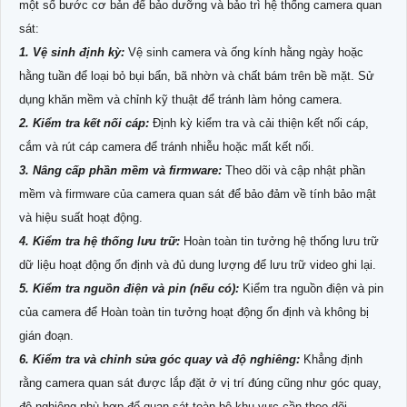
một số bước cơ bản để bảo dưỡng và bảo trì hệ thống camera quan
sát:
1. Vệ sinh định kỳ:
Vệ sinh camera và ống kính hằng ngày hoặc
hằng tuần để loại bỏ bụi bẩn, bã nhờn và chất bám trên bề mặt. Sử
dụng khăn mềm và chỉnh kỹ thuật để tránh làm hỏng camera.
2. Kiểm tra kết nối cáp:
Định kỳ kiểm tra và cải thiện kết nối cáp,
cắm và rút cáp camera để tránh nhiễu hoặc mất kết nối.
3. Nâng cấp phần mềm và firmware:
Theo dõi và cập nhật phần
mềm và firmware của camera quan sát để bảo đảm về tính bảo mật
và hiệu suất hoạt động.
4. Kiểm tra hệ thống lưu trữ:
Hoàn toàn tin tưởng hệ thống lưu trữ
dữ liệu hoạt động ổn định và đủ dung lượng để lưu trữ video ghi lại.
5. Kiểm tra nguồn điện và pin (nếu có):
Kiểm tra nguồn điện và pin
của camera để Hoàn toàn tin tưởng hoạt động ổn định và không bị
gián đoạn.
6. Kiểm tra và chỉnh sửa góc quay và độ nghiêng:
Khẳng định
rằng camera quan sát được lắp đặt ở vị trí đúng cũng như góc quay,
độ nghiêng phù hợp để quan sát toàn bộ khu vực cần theo dõi.