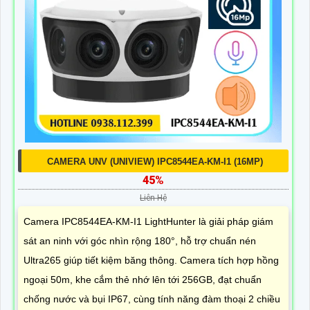
CAMERA UNV (UNIVIEW) IPC8544EA-KM-I1 (16MP)
45%
Liên Hệ
Camera IPC8544EA-KM-I1 LightHunter là giải pháp giám
sát an ninh với góc nhìn rộng 180°, hỗ trợ chuẩn nén
Ultra265 giúp tiết kiệm băng thông. Camera tích hợp hồng
ngoại 50m, khe cắm thẻ nhớ lên tới 256GB, đạt chuẩn
chống nước và bụi IP67, cùng tính năng đàm thoại 2 chiều