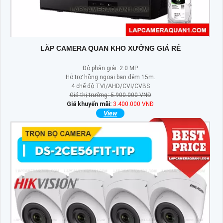
LẮP CAMERA QUAN KHO XƯỞNG GIÁ RẺ
Độ phân giải: 2.0 MP
Hỗ trợ hồng ngoại ban đêm 15m.
4 chế độ TVI/AHD/CVI/CVBS
Giá thị trường: 5.900.000 VNĐ
Giá khuyến mãi:
3.400.000 VNĐ
View