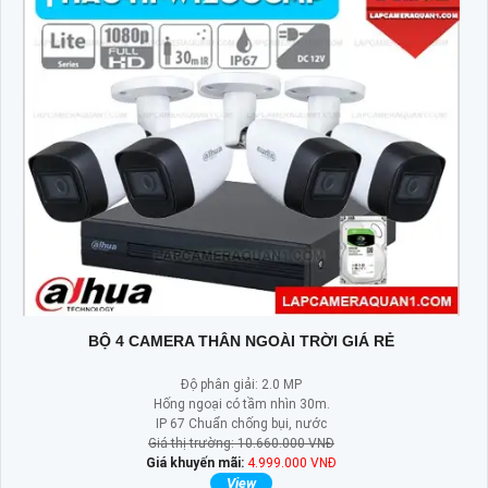
BỘ 4 CAMERA THÂN NGOÀI TRỜI GIÁ RẺ
Độ phân giải: 2.0 MP
Hống ngoại có tầm nhìn 30m.
IP 67 Chuẩn chống bụi, nước
Giá thị trường: 10.660.000 VNĐ
Giá khuyến mãi:
4.999.000 VNĐ
View