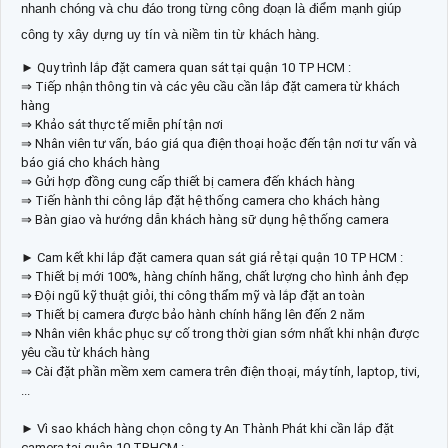
nhanh chóng và chu đáo trong từng công đoạn là điểm mạnh giúp
công ty xây dựng uy tín và niềm tin từ khách hàng.
► Quy trình lắp đặt camera quan sát tại quận 10 TP HCM :
⇒ Tiếp nhận thông tin và các yêu cầu cần lắp đặt camera từ khách
hàng
⇒ Khảo sát thực tế miễn phí tận nơi
⇒ Nhân viên tư vấn, báo giá qua điện thoại hoặc đến tận nơi tư vấn và
báo giá cho khách hàng
⇒ Gửi hợp đồng cung cấp thiết bị camera đến khách hàng
⇒ Tiến hành thi công lắp đặt hệ thống camera cho khách hàng
⇒ Bàn giao và hướng dẫn khách hàng sữ dụng hệ thống camera
► Cam kết khi lắp đặt camera quan sát giá rẻ tại quận 10 TP HCM :
⇒ Thiết bị mới 100%, hàng chính hãng, chất lượng cho hình ảnh đẹp
⇒ Đội ngũ kỹ thuật giỏi, thi công thẩm mỹ và lắp đặt an toàn
⇒ Thiết bị camera được bảo hành chính hãng lên đến 2 năm
⇒ Nhân viên khắc phục sự cố trong thời gian sớm nhất khi nhận được
yêu cầu từ khách hàng
⇒ Cài đặt phần mềm xem camera trên điện thoại, máy tính, laptop, tivi,
...
► Vì sao khách hàng chọn công ty An Thành Phát khi cần lắp đặt
camera tại quận 10 TP.HCM :