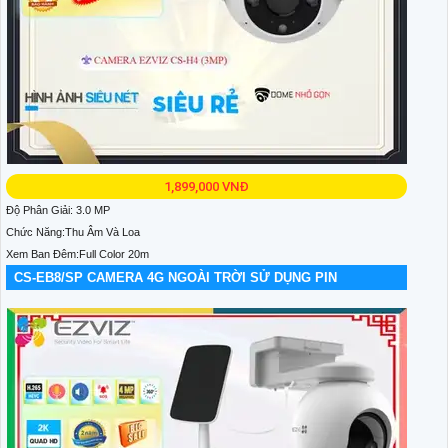
1,899,000 VNĐ
Độ Phân Giải: 3.0 MP
Chức Năng:Thu Âm Và Loa
Xem Ban Đêm:Full Color 20m
CS-EB8/SP CAMERA 4G NGOÀI TRỜI SỬ DỤNG PIN