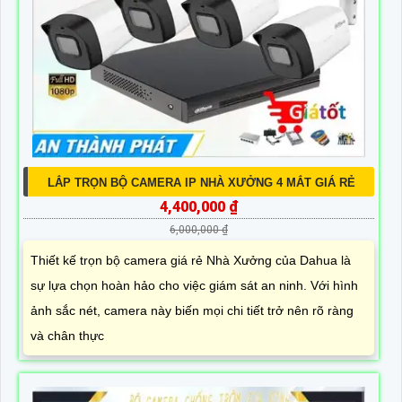
LẮP TRỌN BỘ CAMERA IP NHÀ XƯỞNG 4 MẮT GIÁ RẺ
4,400,000 ₫
6,000,000 ₫
Thiết kế trọn bộ camera giá rẻ Nhà Xưởng của Dahua là
sự lựa chọn hoàn hảo cho việc giám sát an ninh. Với hình
ảnh sắc nét, camera này biến mọi chi tiết trở nên rõ ràng
và chân thực