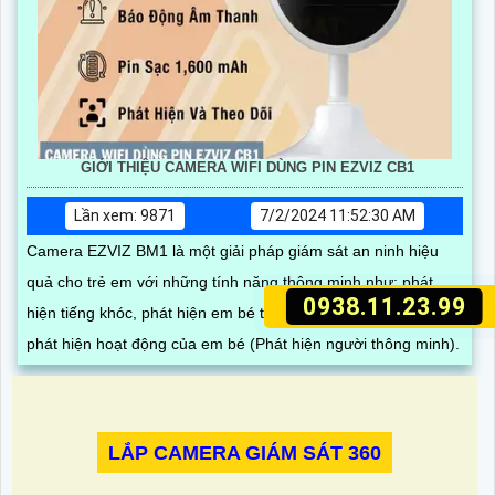
GIỚI THIỆU CAMERA WIFI DÙNG PIN EZVIZ CB1
Lần xem: 9871
7/2/2024 11:52:30 AM
Camera EZVIZ BM1 là một giải pháp giám sát an ninh hiệu
quả cho trẻ em với những tính năng thông minh như: phát
0938.11.23.99
hiện tiếng khóc, phát hiện em bé trèo khỏi nôi (Em bé bỏ đi),
phát hiện hoạt động của em bé (Phát hiện người thông minh).
LẮP CAMERA GIÁM SÁT 360