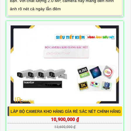
bạn. Với chất lượng 2.0 MP, camera này mang đến hình
ảnh rõ nét cả ngày lẫn đêm
LẮP BỘ CAMERA KHO HÀNG GÍA RẺ SẮC NÉT CHÍNH HÃNG
10,900,000 ₫
13,600,000 ₫