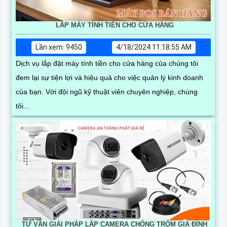
LẮP MÁY TÍNH TIỀN CHO CỬA HÀNG
Lần xem: 9450
4/18/2024 11:18:55 AM
Dịch vụ lắp đặt máy tính tiền cho cửa hàng của chúng tôi
đem lại sự tiện lợi và hiệu quả cho việc quản lý kinh doanh
của bạn. Với đội ngũ kỹ thuật viên chuyên nghiệp, chúng
tôi...
TƯ VẤN GIẢI PHÁP LẮP CAMERA CHỐNG TRỘM GIA ĐÌNH