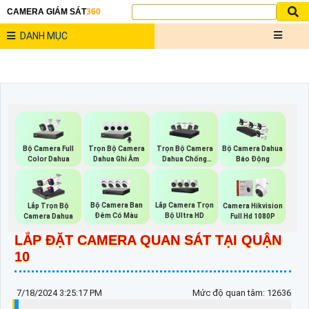
CAMERA GIÁM SÁT
360
DANH MỤC
Bộ Camera Full
Trọn Bộ Camera
Trọn Bộ Camera
Bộ Camera Dahua
Color Dahua
Dahua Ghi Âm
Dahua Chống
Báo Động
Trộm
Bộ Camera Ban
Lắp Camera Trọn
Lắp Trọn Bộ
Camera Hikvision
Đêm Có Màu
Bộ Ultra HD
Camera Dahua
Full Hd 1080P
LẮP ĐẶT CAMERA QUAN SÁT TẠI QUẬN
10
7/18/2024 3:25:17 PM
Mức độ quan tâm: 12636