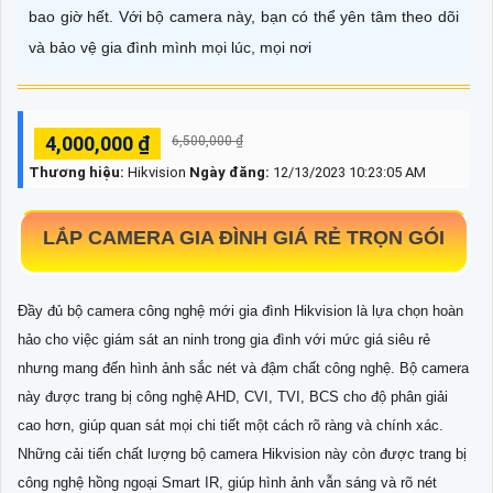
bao giờ hết. Với bộ camera này, bạn có thể yên tâm theo dõi
và bảo vệ gia đình mình mọi lúc, mọi nơi
4,000,000 ₫
6,500,000 ₫
Thương hiệu:
Hikvision
Ngày đăng:
12/13/2023 10:23:05 AM
LẮP CAMERA GIA ĐÌNH GIÁ RẺ TRỌN GÓI
Đầy đủ bộ camera công nghệ mới gia đình Hikvision là lựa chọn hoàn
hảo cho việc giám sát an ninh trong gia đình với mức giá siêu rẻ
nhưng mang đến hình ảnh sắc nét và đậm chất công nghệ. Bộ camera
này được trang bị công nghệ AHD, CVI, TVI, BCS cho độ phân giải
cao hơn, giúp quan sát mọi chi tiết một cách rõ ràng và chính xác.
Những cải tiến chất lượng bộ camera Hikvision này còn được trang bị
công nghệ hồng ngoại Smart IR, giúp hình ảnh vẫn sáng và rõ nét