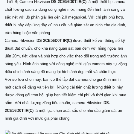
Thiết Bị Camera Hikvision
DS-2CE56D0T-IR(C)
là một thiết bị camera
chất lượng cao sử dụng công nghệ mới, mang đến hình ảnh sáng và
sắc nét với độ phân giải lên đến 2.0 megapixel. Với chi phí phù hợp,
thiết bị này đáp ứng đầy đủ nhu cầu về giám sát an ninh cho gia đình,
cửa hàng hoặc văn phòng.
Camera Hikvision
DS-2CE56D0T-IR(C)
được thiết kế với thông số kỹ
thuật đạt chuẩn, cho khả năng quan sát ban đêm với hồng ngoại lên
đến 20m, tiết kiệm và phù hợp cho việc theo dõi trong môi trường ánh
sáng yếu. Hình ảnh sáng với công nghệ mới giúp camera này tự động
điều chỉnh ánh sáng để mang lại hình ảnh đẹp mắt và chân thực.
Với sự lựa chọn này, bạn có thể lắp đặt camera cho gia đình mình
một cách dễ dàng và tiện lợi. Những cải tiến chất lượng thiết bị này
được đóng gói trọn bộ, giúp bạn tiết kiệm chi phí và thời gian khi mua
sắm. Với chất lượng đúng tiêu chuẩn, camera Hikvision
DS-
2CE56D0T-IR(C)
là một lựa chọn xuất sắc cho nhu cầu giám sát an
ninh gia đình với mức giá phải chăng.