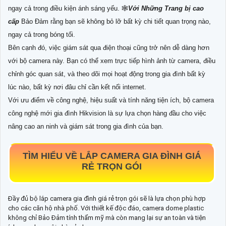
ngay cả trong điều kiện ánh sáng yếu. 🕸
Với Những Trang bị cao
cấp
Bảo Đảm rằng bạn sẽ không bỏ lỡ bất kỳ chi tiết quan trọng nào,
ngay cả trong bóng tối.
Bên cạnh đó, việc giám sát qua điện thoại cũng trở nên dễ dàng hơn
với bộ camera này. Bạn có thể xem trực tiếp hình ảnh từ camera, điều
chỉnh góc quan sát, và theo dõi mọi hoạt động trong gia đình bất kỳ
lúc nào, bất kỳ nơi đâu chỉ cần kết nối internet.
Với ưu điểm về công nghệ, hiệu suất và tính năng tiện ích, bộ camera
công nghệ mới gia đình Hikvision là sự lựa chọn hàng đầu cho việc
nâng cao an ninh và giám sát trong gia đình của bạn.
TÌM HIỂU VỀ
LẮP CAMERA GIA ĐÌNH GIÁ
RẺ TRỌN GÓI
Đầy đủ bộ lắp camera gia đình giá rẻ trọn gói sẽ là lựa chọn phù hợp
cho các căn hộ nhà phố. Với thiết kế độc đáo, camera dome plastic
không chỉ Bảo Đảm tính thẩm mỹ mà còn mang lại sự an toàn và tiện