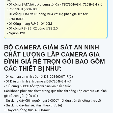
• 01 cổng SATA hỗ trợ ổ cứng tối đa 4TB(7204HGHI, 7208HGHI), ổ
cứng 10TB (7216HGHI)
• 01 cổng HDMI và 01 cổng VGA với Độ phân giải lên tới:
1920x1080P,
• 01 Cổng mạng RJ45 10/100M
• 01 cổng RS485 , 02 cổng USB 2.0
• Nguồn 12V
BỘ CAMERA GIÁM SÁT AN NINH
CHẤT LƯỢNG LẮP CAMERA GIA
ĐÌNH GIÁ RẺ TRỌN GÓI BAO GỒM
CÁC THIẾT BỊ NHƯ:
- 04 camera an ninh sắc nét DS-2CE56D0T-IR(C)
- 01 Đầu ghi hình ảnh camera DS-7204HGHI-K1
- 1 Ổ cứng 500GB hỗ trợ ghi hình lên đến 1 tuần
Các khoản phát sinh thêm trong quá trình thi công Lắp camera Gia đình
giá rẻ trọn gói (nếu có)
- Sử dụng dây điện nguồn giá 6.000đ/mét dựa trên thi công thực tế
- Sử dụng dây tín hiệu (tính theo thực tế)
+ Dây cáp đồng trục: 6.000/mét