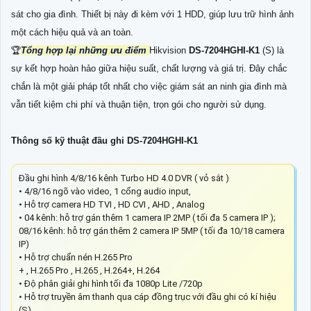
sát cho gia đình. Thiết bị này đi kèm với 1 HDD, giúp lưu trữ hình ảnh
một cách hiệu quả và an toàn.
🏆
Tổng hợp lại những ưu điểm
Hikvision
DS-7204HGHI-K1
(S) là
sự kết hợp hoàn hảo giữa hiệu suất, chất lượng và giá trị. Đây chắc
chắn là một giải pháp tốt nhất cho việc giám sát an ninh gia đình mà
vẫn tiết kiệm chi phí và thuận tiện, trọn gói cho người sử dụng.
Thông số kỹ thuật đầu ghi DS-7204HGHI-K1
Đầu ghi hình 4/8/16 kênh Turbo HD 4.0 DVR ( vỏ sắt )
• 4/8/16 ngõ vào video, 1 cổng audio input,
• Hỗ trợ camera HD TVI , HD CVI , AHD , Analog
• 04 kênh: hỗ trợ gán thêm 1 camera IP 2MP ( tối đa 5 camera IP );
08/16 kênh: hỗ trợ gán thêm 2 camera IP 5MP ( tối đa 10/18 camera
IP)
• Hỗ trợ chuẩn nén H.265 Pro
+ , H.265 Pro , H.265 , H.264+, H.264
• Độ phân giải ghi hình tối đa 1080p Lite /720p
• Hỗ trợ truyền âm thanh qua cáp đồng trục với đầu ghi có kí hiệu
(S)