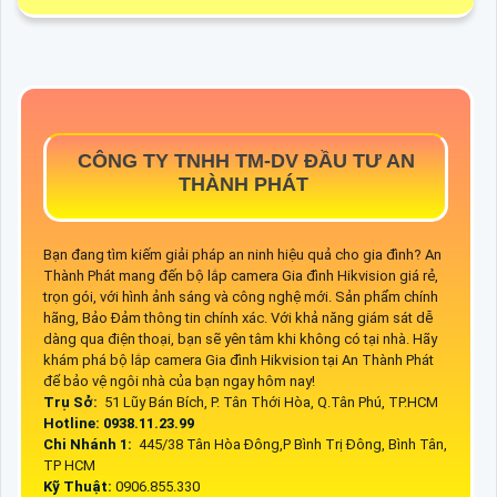
CÔNG TY TNHH TM-DV ĐẦU TƯ AN
THÀNH PHÁT
Bạn đang tìm kiếm giải pháp an ninh hiệu quả cho gia đình? An
Thành Phát mang đến bộ lắp camera Gia đình Hikvision giá rẻ,
trọn gói, với hình ảnh sáng và công nghệ mới. Sản phẩm chính
hãng, Bảo Đảm thông tin chính xác. Với khả năng giám sát dễ
dàng qua điện thoại, bạn sẽ yên tâm khi không có tại nhà. Hãy
khám phá bộ lắp camera Gia đình Hikvision tại An Thành Phát
để bảo vệ ngôi nhà của bạn ngay hôm nay!
Trụ Sở:
51 Lũy Bán Bích, P. Tân Thới Hòa, Q.Tân Phú, TP.HCM
Hotline: 0938.11.23.99
Chi Nhánh 1:
445/38 Tân Hòa Đông,P Bình Trị Đông, Bình Tân,
TP HCM
Kỹ Thuật:
0906.855.330