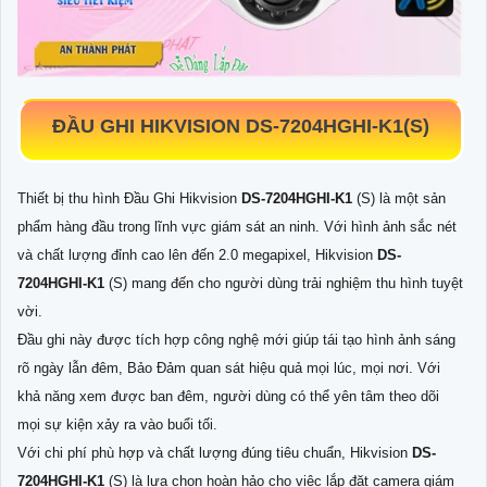
ĐẦU GHI HIKVISION DS-7204HGHI-K1
(S)
Thiết bị thu hình Đầu Ghi Hikvision
DS-7204HGHI-K1
(S) là một sản
phẩm hàng đầu trong lĩnh vực giám sát an ninh. Với hình ảnh sắc nét
và chất lượng đỉnh cao lên đến 2.0 megapixel, Hikvision
DS-
7204HGHI-K1
(S) mang đến cho người dùng trải nghiệm thu hình tuyệt
vời.
Đầu ghi này được tích hợp công nghệ mới giúp tái tạo hình ảnh sáng
rõ ngày lẫn đêm, Bảo Đảm quan sát hiệu quả mọi lúc, mọi nơi. Với
khả năng xem được ban đêm, người dùng có thể yên tâm theo dõi
mọi sự kiện xảy ra vào buổi tối.
Với chi phí phù hợp và chất lượng đúng tiêu chuẩn, Hikvision
DS-
7204HGHI-K1
(S) là lựa chọn hoàn hảo cho việc lắp đặt camera giám