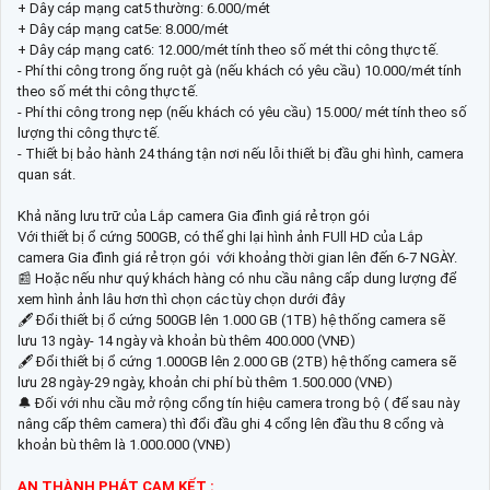
+ Dây cáp mạng cat5 thường: 6.000/mét
+ Dây cáp mạng cat5e: 8.000/mét
+ Dây cáp mạng cat6: 12.000/mét tính theo số mét thi công thực tế.
- Phí thi công trong ống ruột gà (nếu khách có yêu cầu) 10.000/mét tính
theo số mét thi công thực tế.
- Phí thi công trong nẹp (nếu khách có yêu cầu) 15.000/ mét tính theo số
lượng thi công thực tế.
- Thiết bị bảo hành 24 tháng tận nơi nếu lỗi thiết bị đầu ghi hình, camera
quan sát.
Khả năng lưu trữ của Lắp camera Gia đình giá rẻ trọn gói
Với thiết bị ổ cứng 500GB, có thể ghi lại hình ảnh FUll HD của Lắp
camera Gia đình giá rẻ trọn gói với khoảng thời gian lên đến 6-7 NGÀY.
📰 Hoặc nếu như quý khách hàng có nhu cầu nâng cấp dung lượng để
xem hình ảnh lâu hơn thì chọn các tùy chọn dưới đây
🖋 Đổi thiết bị ổ cứng 500GB lên 1.000 GB (1TB) hệ thống camera sẽ
lưu 13 ngày- 14 ngày và khoản bù thêm 400.000 (VNĐ)
🖋 Đổi thiết bị ổ cứng 1.000GB lên 2.000 GB (2TB) hệ thống camera sẽ
lưu 28 ngày-29 ngày, khoản chi phí bù thêm 1.500.000 (VNĐ)
🔔 Đối với nhu cầu mở rộng cổng tín hiệu camera trong bộ ( để sau này
nâng cấp thêm camera) thì đổi đầu ghi 4 cổng lên đầu thu 8 cổng và
khoản bù thêm là 1.000.000 (VNĐ)
AN THÀNH PHÁT CAM KẾT :