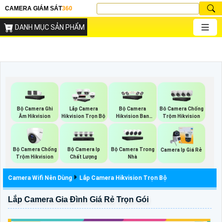
CAMERA GIÁM SÁT
360
DANH MỤC SẢN PHẨM
Bộ Camera Ghi
Bộ Camera
Lắp Camera
Bô Camera Chống
Âm Hikvision
Hikvision Ban
Hikvision Trọn Bộ
Trộm Hikvision
Đêm Có Màu
Bộ Camera Chống
Bộ Camera Ip
Bộ Camera Trong
Camera Ip Giá Rẻ
Trộm Hikvision
Chất Lượng
Nhà
Camera Wifi Nên Dùng
Lắp Camera Hikvision Trọn Bộ
Lắp Camera Gia Đình Giá Rẻ Trọn Gói