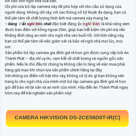
ích cao cho ngôi nhà của bạn.
Chi phí của bộ lắp camera này rất phù hợp với nhu cầu sử dụng của
người dùng. Không chỉ vậy, với các thông số kỹ thuật đa dạng, bạn có
thể yên tâm về chất lượng hình ảnh mà camera này mang lại.
✨
Đáng ♢
👍
nghĩ Đến
nhất
đặc biệt đáng 👍
nghĩ Đến
là khả năng xem
được ban đêm với hồng ngoại 20m, giúp bạn tiết kiệm chi phí mà vẫn
Khẳng định rằng an ninh cho ngôi nhà vào buổi tối. Với tính năng này,
bạn có thể yên tâm về việc giám sát và bảo vệ ngôi nhà mọi lúc, mọi
nơi.
Sản phẩm bộ lắp camera gia đình giá rẻ trọn gói được cung cấp bởi An
Thành Phát – địa chỉ uy tín, cam kết về chất lượng và nguồn gốc sản
phẩm. Nếu là chủ đầu từ chúng ta không cần lo lắng về việc mua phải
hàng giả mạo khi chọn lựa sản phẩm chính hãng tại đây.
Với những ưu điểm nổi bật như vậy, không có lý do gì bạn không nên
trang bị cho ngôi nhà của mình một bộ lắp camera gia đình giá rẻ trọn
gói để bảo vệ tài sản và an ninh của mình. Hãy đến An Thành Phát ngay
hôm nay để trải nghiệm sản phẩm này!
CAMERA HIKVISION DS-2CE56D0T-IR(C)