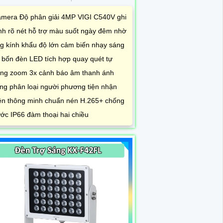
ng zoom 3x cảnh báo âm thanh ánh
ng phân loại người phương tiện nhận
ện thông minh chuẩn nén H.265+ chống
ớc IP66 đàm thoại hai chiều
ÈN TRỢ SÁNG CHO CAMERA GIAO
HÔNG KX-F42FL