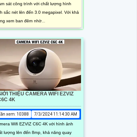
GIỚI THIỆU CAMERA WIFI EZVIZ
C6C 4K
Lần xem: 10388
7/3/2024 11:14:30 AM
mera Wifi EZVIZ C6C 4K với hình ảnh
ất lượng lên đến 8mp, khả năng quay
ét 360 giám sát toàn diện, tích hợp sẵn
t gọi cảm ứng trên camera cùng loa và
c giúp bạn dễ dàng...