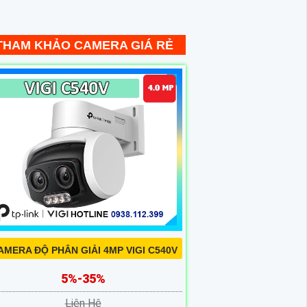
AMERA ĐỘ PHÂN GIẢI 4MP VIGI C540V
5%-35%
Liên Hệ
mera Độ phân giải 4MP VIGI C540V ghi
nh rõ nét hỗ trợ màu suốt ngày đêm nhờ
g kính khẩu độ lớn cảm biến nhạy sáng
 bốn đèn LED tích hợp quay quét tự