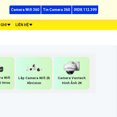
Camera Wifi 360
Tin Camera 360
0938.112.399
 GHI
LIÊN HỆ
a Wifi
Lắp Camera Wifi 2k
Camera Vantech
i Imou
Kbvision
Hình Ảnh 2K
THAM KHẢO CAMERA GIÁ RẺ