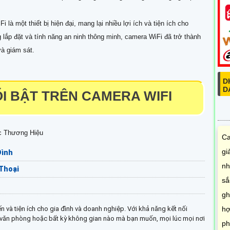
D
D
i là một thiết bị hiện đại, mang lại nhiều lợi ích và tiện ích cho
g lắp đặt và tính năng an ninh thông minh, camera WiFi đã trở thành
và giám sát.
Ca
gi
I BẬT TRÊN CAMERA WIFI
nh
sắ
gh
c Thương Hiệu
hợ
Đình
ph
 Thoại
n và tiện ích cho gia đình và doanh nghiệp. Với khả năng kết nối
, văn phòng hoặc bất kỳ không gian nào mà bạn muốn, mọi lúc mọi nơi