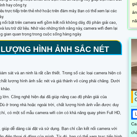
ình hay công ty.
iệu trực tiếp trên thẻ nhớ hoặc trên đám mây. Bạn có thể xem lại các
ày.
 nổi bật trên camera wifi gồm kết nối không dây, độ phân giải cao,
à lưu trữ dữ liệu. Nhờ vào những tính năng này, camera wifi đem lại
ông gian quan trọng trong cuộc sống hàng ngày.
 LƯỢNG HÌNH ẢNH SẮC NÉT
ám sát và an ninh là rất cần thiết. Trong số các loại camera hiện có
i chất lượng hình ảnh sắc nét và giá thành vô cùng phải chăng. Dưới
Ca
 khảo.
ch
g lớn. Công nghệ hiện đại đã giúp nâng cao độ phân giải của
qu
 Dù ở trong nhà hoặc ngoài trời, chất lượng hình ảnh vẫn được duy
nú
chí, có một số mẫu camera wifi còn có khả năng quay phim Full HD,
mi
, giúp dễ dàng cài đặt và sử dụng. Bạn chỉ cần kết nối camera với
ên điện thoại di động của mình. Từ đó, bạn có thể xem trực tiếp hình