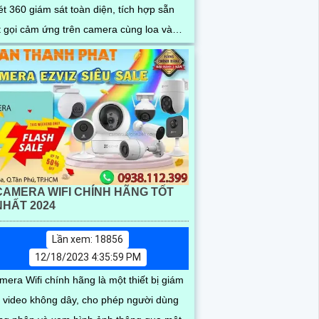
CAMERA WIFI CHÍNH HÃNG TỐT
NHẤT 2024
Lần xem: 18856
12/18/2023 4:35:59 PM
mera Wifi chính hãng là một thiết bị giám
t video không dây, cho phép người dùng
ng nhập và xem hình ảnh thông qua một
i internet từ xa. Với tần suất phát triển
g...