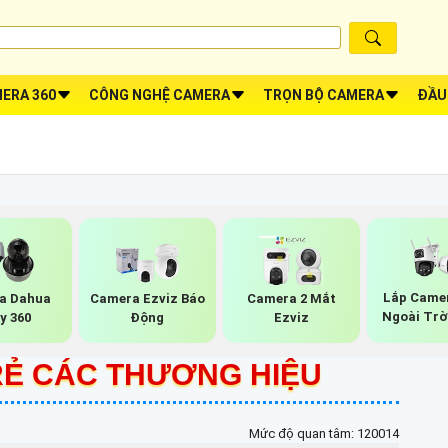
ERA 360
CÔNG NGHỆ CAMERA
TRỌN BỘ CAMERA
ĐẦU
Lắp Camer
a Dahua
Camera Ezviz Báo
Camera 2 Mắt
Ngoài Trờ
y 360
Động
Ezviz
 RẺ CÁC THƯƠNG HIỆU
Mức độ quan tâm: 120014