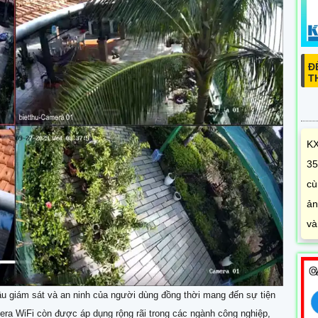
KX
35
cù
ản
và
u giám sát và an ninh của người dùng đồng thời mang đến sự tiện
mera WiFi còn được áp dụng rộng rãi trong các ngành công nghiệp,