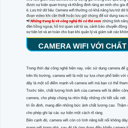
được sự kiện quan trọng và Khẳng định rằng an ninh cho gia đ
6. Lưu trữ dữ liệu: Camera wifi thường có khả năng lưu trữ dữ l
đoạn video khi cần thiết hoặc lưu giữ chúng để sử dụng sau n
📢
Những trang bị về công nghệ thì có thể xem
những tính năng
đèn hồng ngoại, hỗ trợ quan sát từ xa, cảnh báo chuyển động v
sự tiện lợi và an toàn cho bạn khi quản lý và giám sát các kh
CAMERA WIFI VỚI CHẤT
Trong thời đại công nghệ hiện nay, việc sử dụng camera để gi
trên thị trường, camera wifi là một sự lựa chọn phổ biến vớ
đây là một số điểm mạnh về camera wifi mà bạn có thể tham
Trước tiên, chất lượng hình ảnh của camera wifi là điểm cộn
camera, cho phép chúng ta nhìn thấy những chi tiết sắc nét.
trì ổn định, mang đến những bức ảnh chất lượng cao. Thậm 
cho phép ghi lại các sự kiện một cách rõ ràng.
Bên cạnh đó, camera wifi còn có tính năng kết nối không dây
mạng wifi trong nhà, sau đó tải ứng dụng điều khiển camera l