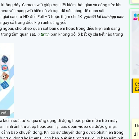
ối không dây: Camera wifi giúp bạn tiết kiệm thời gian và công sức khi
camera với mạng wifi hiện có và bạn đã sẵn sàng để quan sát.
n giải cao, từ HD đến Full HD hoặc thậm chí 4K. ლ
thiết kế tích hợp cao
t ngay cả trong điều kiện ánh sáng yếu.
ng ngoại, cho phép quan sát ban đêm hoặc trong điều kiện ánh sáng
 trong tầm quan sát, ♢
tự tin
bạn không bỏ lỡ bất kỳ chi tiết nào trong
C
E
Th
1H
gi
ản
nă
át và kiểm soát từ xa qua ứng dụng di động hoặc phần mềm trên máy
 xem hình ảnh trực tiếp hoặc xem lại các đoạn video đã được ghi lại.
g cảnh báo chuyển động. Khi có sự chuyển động được phát hiện trong
dụng di động hoặc email cho bạn. Nét ấn tượng này giúp bạn nắm bắt