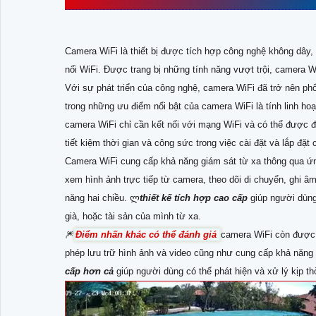
Camera WiFi là thiết bị được tích hợp công nghệ không dây,
nối WiFi. Được trang bị những tính năng vượt trội, camera WiF
Với sự phát triển của công nghệ, camera WiFi đã trở nên phổ
trong những ưu điểm nổi bật của camera WiFi là tính linh hoạt
camera WiFi chỉ cần kết nối với mạng WiFi và có thể được đ
tiết kiệm thời gian và công sức trong việc cài đặt và lắp đặt
Camera WiFi cung cấp khả năng giám sát từ xa thông qua ứ
xem hình ảnh trực tiếp từ camera, theo dõi di chuyển, ghi 
năng hai chiều. ლ
thiết kế tích hợp cao cấp
giúp người dùng 
già, hoặc tài sản của mình từ xa.
🎆
Điểm nhấn khác có thể đánh giá
camera WiFi còn được 
phép lưu trữ hình ảnh và video cũng như cung cấp khả năng 
cấp hơn cả
giúp người dùng có thể phát hiện và xử lý kịp 