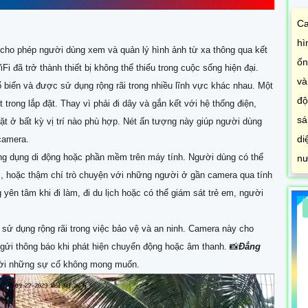
độ
sá
di
 cho phép người dùng xem và quản lý hình ảnh từ xa thông qua kết
nư
i đã trở thành thiết bị không thể thiếu trong cuộc sống hiện đại.
 biến và được sử dụng rộng rãi trong nhiều lĩnh vực khác nhau. Một
 trong lắp đặt. Thay vì phải đi dây và gắn kết với hệ thống điện,
ặt ở bất kỳ vị trí nào phù hợp. Nét ấn tượng này giúp người dùng
 camera.
ng dụng di động hoặc phần mềm trên máy tính. Người dùng có thể
âm, hoặc thậm chí trò chuyện với những người ở gần camera qua tính
yên tâm khi đi làm, đi du lịch hoặc có thể giám sát trẻ em, người
sử dụng rộng rãi trong việc bảo vệ và an ninh. Camera này cho
gửi thông báo khi phát hiện chuyển động hoặc âm thanh. 📸
Đẳng
thời những sự cố không mong muốn.
Đ
T