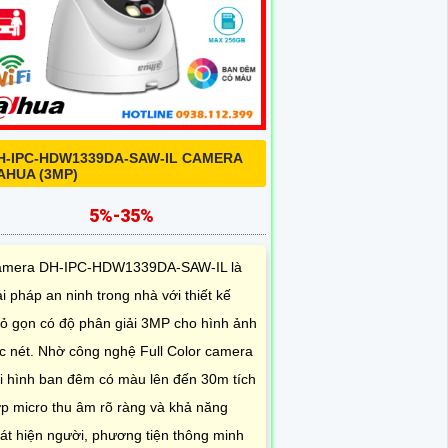
H-IPC-HDW1339DA-SAW-IL CAMERA
AHUA (3MP)
5%-35%
mera DH-IPC-HDW1339DA-SAW-IL là
ải pháp an ninh trong nhà với thiết kế
ỏ gọn có độ phân giải 3MP cho hình ảnh
c nét. Nhờ công nghệ Full Color camera
i hình ban đêm có màu lên đến 30m tích
p micro thu âm rõ ràng và khả năng
át hiện người, phương tiện thông minh