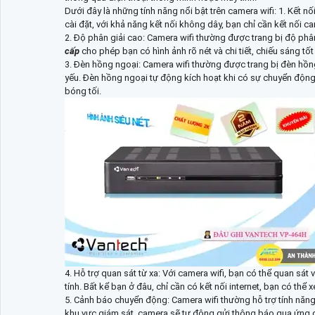
Dưới đây là những tính năng nổi bật trên camera wifi: 1. Kết n
cài đặt, với khả năng kết nối không dây, bạn chỉ cần kết nối 
2. Độ phân giải cao: Camera wifi thường được trang bị độ phâ
cấp
cho phép bạn có hình ảnh rõ nét và chi tiết, chiếu sáng tố
3. Đèn hồng ngoại: Camera wifi thường được trang bị đèn hồ
yếu. Đèn hồng ngoại tự động kích hoạt khi có sự chuyển động
bóng tối.
4. Hỗ trợ quan sát từ xa: Với camera wifi, bạn có thể quan s
tính. Bất kể bạn ở đâu, chỉ cần có kết nối internet, bạn có thể
5. Cảnh báo chuyển động: Camera wifi thường hỗ trợ tính năn
khu vực giám sát, camera sẽ tự động gửi thông báo qua ứng 