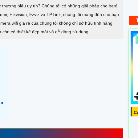
c thương hiệu uy tín? Chúng tôi có những giải pháp cho bạn!
omi, Hikvision, Ezviz và TP,Link, chúng tôi mang đến cho bạn
ra wifi giá rẻ của chúng tôi không chỉ sở hữu tính năng
mà còn có thiết kế đẹp mắt và dễ dàng sử dụng
C
ệm
Ca
hì
ốn
và
 LẠI ĐƯỢC SỬ DỤNG NHIỀU