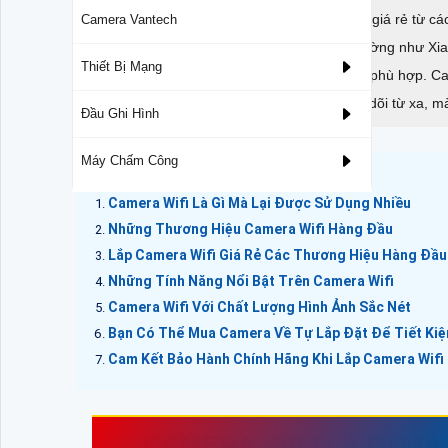
Bạn đang tìm kiếm một chiếc camera wifi giá rẻ từ cá
Camera Vantech
Với các thương hiệu hàng đầu trên thị trường như Xia
Thiết Bị Mạng
những sản phẩm chất lượng với mức giá phù hợp. Came
tiên tiến như chụp hình HD, ghi âm, theo dõi từ xa, 
Đầu Ghi Hình
Máy Chấm Công
Camera Wifi Là Gì Mà Lại Được Sử Dụng Nhiều
Những Thương Hiệu Camera Wifi Hàng Đầu
Lắp Camera Wifi Giá Rẻ Các Thương Hiệu Hàng Đầu
Những Tính Năng Nổi Bật Trên Camera Wifi
Camera Wifi Với Chất Lượng Hình Ảnh Sắc Nét
Bạn Có Thể Mua Camera Về Tự Lắp Đặt Để Tiết Ki
Cam Kết Bảo Hành Chính Hãng Khi Lắp Camera Wifi
CAMERA WIFI LÀ GÌ MÀ