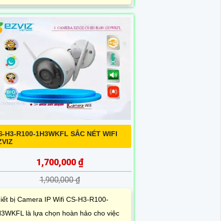
S-H3-R100-1H3WKFL SẮC NÉT WIFI
ZVIZ
1,700,000 ₫
1,900,000 ₫
iết bị Camera IP Wifi CS-H3-R100-
3WKFL là lựa chọn hoàn hảo cho việc
ám sát công trình với chất lượng hình
h sắc nét lên đến 3.0 megapixel. Với khả
ng xem ban đêm nhờ...