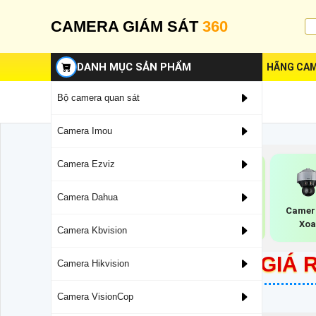
CAMERA GIÁM SÁT
360
DANH MỤC SẢN PHẨM
HÃNG CAM
Bộ camera quan sát
Camera Imou
Camera Ezviz
Camera Dahua
Camera DWDR
Camera Thu Âm
Camer
Dahua
Trong Nhà Vantech
Xoa
Camera Kbvision
LĂP CAMERA WIFI GIÁ
Camera Hikvision
Camera VisionCop
4/21/2023 10:30:30 AM