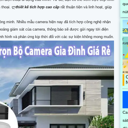
n thoại. ლ
thiết kế tích hợp cao cấp
rất thuận tiện và linh hoạt, giúp
thông minh. Nhiều mẫu camera hiện nay đã tích hợp công nghệ nhận
hoảng giám sát của camera, thông báo sẽ được gửi ngay tới điện
tình hình và phản ứng kịp thời đối với các sự kiện không mong muốn.
Ca
sá
đă
kết nố
côn