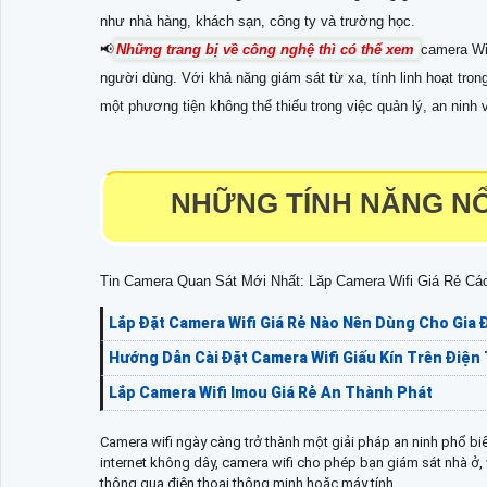
như nhà hàng, khách sạn, công ty và trường học.
📢
Những trang bị về công nghệ thì có thể xem
camera WiF
người dùng. Với khả năng giám sát từ xa, tính linh hoạt tron
một phương tiện không thể thiếu trong việc quản lý, an ninh 
NHỮNG TÍNH NĂNG NỔ
Tin Camera Quan Sát Mới Nhất: Lăp Camera Wifi Giá Rẻ Cá
Lắp Đặt Camera Wifi Giá Rẻ Nào Nên Dùng Cho Gia 
Hướng Dẫn Cài Đặt Camera Wifi Giấu Kín Trên Điện
Lắp Camera Wifi Imou Giá Rẻ An Thành Phát
Camera wifi ngày càng trở thành một giải pháp an ninh phổ biế
internet không dây, camera wifi cho phép bạn giám sát nhà ở
thông qua điện thoại thông minh hoặc máy tính.