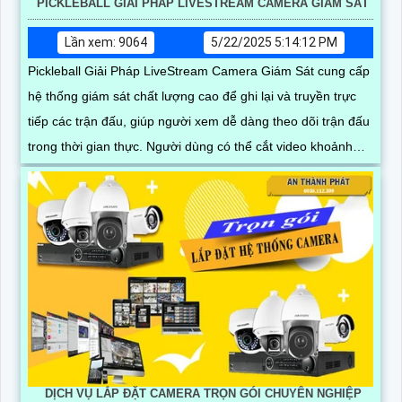
PICKLEBALL GIẢI PHÁP LIVESTREAM CAMERA GIÁM SÁT
Lần xem: 9064
5/22/2025 5:14:12 PM
Pickleball Giải Pháp LiveStream Camera Giám Sát cung cấp
hệ thống giám sát chất lượng cao để ghi lại và truyền trực
tiếp các trận đấu, giúp người xem dễ dàng theo dõi trận đấu
trong thời gian thực. Người dùng có thể cắt video khoảnh
khắc hay trực tiếp và dễ dàng
DỊCH VỤ LẮP ĐẶT CAMERA TRỌN GÓI CHUYÊN NGHIỆP