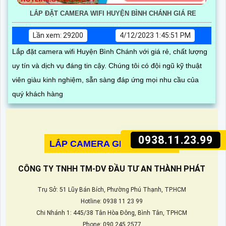
LẮP ĐẶT CAMERA WIFI HUYỆN BÌNH CHÁNH GIÁ RE
Lần xem: 29200
4/12/2023 1:45:51 PM
Lắp đặt camera wifi Huyện Bình Chánh với giá rẻ, chất lượng
uy tín và dịch vụ đáng tin cậy. Chúng tôi có đội ngũ kỹ thuật
viên giàu kinh nghiệm, sẵn sàng đáp ứng mọi nhu cầu của
quý khách hàng
0938.11.23.99
LẮP CAMERA GIÁM SÁT 360
CÔNG TY TNHH TM-DV ĐẦU TƯ AN THÀNH PHÁT
Trụ Sở: 51 Lũy Bán Bích, Phường Phú Thạnh, TP.HCM
Hotline: 0938 11 23 99
Chi Nhánh 1: 445/38 Tân Hòa Đông, Bình Tân, TPHCM
Phone: 090.245.2577