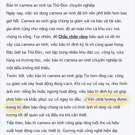
Bảo trì camera an ninh tại Thủ Đức chuyên nghiệp
Ngày nay, việc sử dụng camera an ninh đã trở nên phổ biến hơn bao
giờ hết. Camera an ninh giúp chúng ta giám sát và bảo vệ tài sản,
gia đình cũng như nâng cao mức độ an toàn cho cả khu vực mà
chúng ta sống. Tuy nhiên, để
Chắc chắn rằng
hiệu quả và độ tin
cậy của camera an ninh, việc bảo trì định kỳ là vô cùng quan trọng.
Đặc biệt tại Thủ Đức, nơi tập trung nhiều khu dân cư, công ty, cửa
hàng và trường học, việc bảo trì camera an ninh chuyên nghiệp là
một điều không thể thiếu.
Trước hết, việc bảo trì camera an ninh giúp Tin hơn rằng các công
cụ giám sát này hoạt động đúng cách. Khi có sự cố xảy ra, như hình
ảnh mờ, tiếng ồn hoặc ngừng hoạt động, việc bảo trì định kỳ sẽ giúp
phát hiện và khắc phục sự cố ngay từ đầu. 🌙
Với chất lượng được
trang bị
đảm bảo rằng chúng ta luôn có hình ảnh rõ ràng và chất
lượng tốt để quan sát và điều tra khi cần thiết.
Tiếp theo, bảo trì camera an ninh cũng giúp tăng tuổi thọ và hiệu
suất hoạt động của các thiết bị. Gương mặt công nghệ hiện đại,