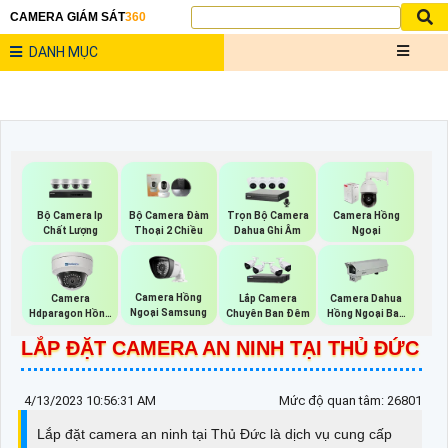
CAMERA GIÁM SÁT
360
DANH MỤC
Bộ Camera Ip
Trọn Bộ Camera
Bộ Camera Đàm
Camera Hồng
Chất Lượng
Dahua Ghi Âm
Thoại 2 Chiều
Ngoại
Camera Hồng
Camera
Lắp Camera
Camera Dahua
Ngoại Samsung
Hdparagon Hồng
Chuyên Ban Đêm
Hồng Ngoại Ban
Ngoại
Đêm
LẮP ĐẶT CAMERA AN NINH TẠI THỦ ĐỨC
4/13/2023 10:56:31 AM
Mức độ quan tâm: 26801
Lắp đặt camera an ninh tại Thủ Đức là dịch vụ cung cấp