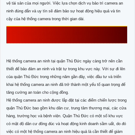
vệ tài sản của mọi người. Việc lựa chọn dịch vụ bảo trì camera an
ninh đúng đắn và uy tín sẽ đảm bảo sự hoạt động hiệu quả và tin
cậy của hệ thống camera trong thời gian dài.
HỆ THỐNG CAMERA AN NINH TẠI QUẬN THỦ
ĐỨC TRỞ NÊN CẦN THIẾT
Hệ thống camera an ninh tại quận Thủ Đức ngày càng trở nên cần
thiết để bảo đảm an ninh và trật tự trong khu vực này. Với sự đi lên
của quận Thủ Đức trong những năm gần đây, việc đầu tư và triển
khai hệ thống camera an ninh đã trở thành một yếu tố quan trọng để
tăng cường an toàn cho cộng đồng.
Hệ thống camera an ninh được lắp đặt tại các điểm chiến lược trong
quận Thủ Đức bao gồm khu dân cư, trung tâm thương mại, các cửa
hàng, trường học và bệnh viện. Quận Thủ Đức có một số khu vực
có mật độ dân cư đông đúc và hoạt động kinh doanh sầm uất, do đó
việc có một hệ thống camera an ninh hiệu quả là cần thiết để giám