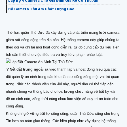
Lắp Bộ 4 Camera Cho Gia Đình Giá Rẻ Có Thu Âm
Bộ Camera Thu Âm Chất Lượng Cao
Thứ hai, quận Thủ Đức đã xây dựng và phát triển mạng lưới camera
giám sát công cộng trên địa bàn. Hệ thống camera này giúp chúng ta
theo dõi và ghi lại mọi hoạt động diễn ra, từ đó cung cấp dữ liệu Tiên
ích cần thiết cho việc điều tra và truy tố vi phạm pháp luật.
️🏅️
Nét đặt trưng ngoài ra
việc thành lập và hoạt động hiệu quả các
đội quản lý an ninh trong các khu dân cư cũng đóng một vai trò quan
trọng. Nhờ các thành viên của đội này, người dân có thể tiếp cận
nhanh chóng và thông báo cho lực lượng chức năng về bất kỳ vấn
đề an ninh nào, đồng thời cùng nhau làm việc để duy trì an toàn cho
cộng đồng.
Không chỉ giữ vững trật tự công cộng, quận Thủ Đức cũng chú trọng
Tin hơn an toàn giao thông. Các biện pháp như xây dựng hệ thống