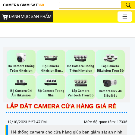
CAMERA GIÁM SÁT
360
DANH MỤC SẢN PHẨM
Bộ Camera Chống
Bộ Camera
Bô Camera Chống
Lắp Camera
Trộm Hikvision
Hikvision Ban
Trộm Hikvision
Hikvision Trọn Bộ
Đêm Có Màu
Bộ Camera Ghi
Bộ Camera Trong
Lắp Camera
Camera UNV 4K
Âm Hikvision
Nhà
Vantech Trọn Bộ
Siêu Nét
LẮP ĐẶT CAMERA CỬA HÀNG GIÁ RẺ
12/18/2023 2:27:47 PM
Mức độ quan tâm: 17335
Hệ thống camera cho cửa hàng giúp bạn giám sát an ninh