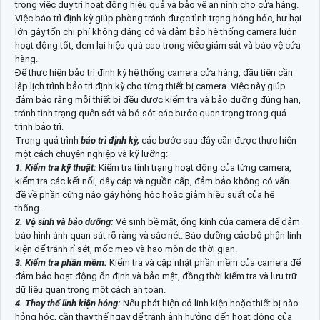
trong việc duy trì hoạt động hiệu quả và bảo vệ
an ninh cho cửa hàng.
Việc bảo trì định kỳ giúp phòng tránh được tình trạng hỏng hóc, hư hại
lớn gây tốn chi phí không đáng có và đảm bảo hệ thống camera luôn
hoạt động tốt, đem lại hiệu quả cao trong việc giám sát và bảo vệ cửa
hàng.
Để thực hiện bảo trì định kỳ hệ thống camera cửa hàng, đầu tiên cần
lập lịch trình bảo trì định kỳ cho từng thiết bị camera. Việc này giúp
đảm bảo rằng mỗi thiết bị đều được kiểm tra và bảo dưỡng đúng hạn,
tránh tình trạng quên sót và bỏ sót các bước quan trọng trong quá
trình bảo trì.
Trong quá trình
bảo trì định kỳ,
các bước sau đây cần được thực hiện
một cách chuyên nghiệp và kỹ lưỡng:
1. Kiểm tra kỹ thuật:
Kiểm tra tình trạng hoạt động của từng camera,
kiểm tra các kết nối, dây cáp và nguồn cấp, đảm bảo không có vấn
đề về phần cứng nào gây hỏng hóc hoặc giảm hiệu suất của hệ
thống.
2. Vệ sinh và bảo dưỡng:
Vệ sinh bề mặt, ống kính của camera để đảm
bảo hình ảnh quan sát rõ ràng và sắc nét. Bảo dưỡng các bộ phận linh
kiện để tránh rỉ sét, mốc meo và hao mòn do thời gian.
3. Kiểm tra phần mềm:
Kiểm tra và cập nhật phần mềm của camera để
đảm bảo hoạt động ổn định và bảo mật, đồng thời kiểm tra và lưu trữ
dữ liệu quan trọng một cách an toàn.
4. Thay thế linh kiện hỏng:
Nếu phát hiện có linh kiện hoặc thiết bị nào
hỏng hóc, cần thay thế ngay để tránh ảnh hưởng đến hoạt động của