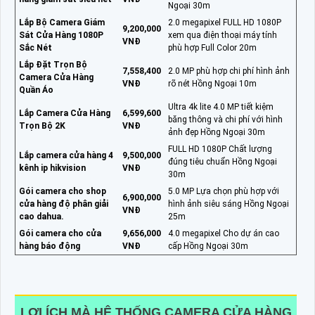
Ngoại 30m
Lắp Bộ Camera Giám
2.0 megapixel FULL HD 1080P
9,200,000
Sát Cửa Hàng 1080P
xem qua điện thoại máy tính
VNĐ
Sắc Nét
phù hợp Full Color 20m
Lắp Đặt Trọn Bộ
7,558,400
2.0 MP phù hợp chi phí hình ảnh
Camera Cửa Hàng
VNĐ
rõ nét Hồng Ngoại 10m
Quần Áo
Ultra 4k lite 4.0 MP tiết kiệm
Lắp Camera Cửa Hàng
6,599,600
băng thông và chi phí với hình
Trọn Bộ 2K
VNĐ
ảnh đẹp Hồng Ngoại 30m
FULL HD 1080P Chất lượng
Lắp camera cửa hàng 4
9,500,000
đúng tiêu chuẩn Hồng Ngoại
kênh ip hikvision
VNĐ
30m
Gói camera cho shop
5.0 MP Lựa chọn phù hợp với
6,900,000
cửa hàng độ phân giải
hình ảnh siêu sáng Hồng Ngoại
VNĐ
cao dahua.
25m
Gói camera cho cửa
9,656,000
4.0 megapixel Cho dự án cao
hàng báo động
VNĐ
cấp Hồng Ngoại 30m
LỢI ÍCH MÀ HỆ THỐNG CAMERA CỬA HÀNG