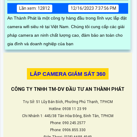
Lần xem: 12812
12/16/2023 7:37:56 PM
An Thành Phát là một công ty hàng đầu trong lĩnh vực lắp đặt
camera wifi siêu rẻ tại Việt Nam. Chúng tôi cung cấp các giải
pháp camera an ninh chất lượng cao, đảm bảo an toàn cho
gia đình và doanh nghiệp của bạn
LẮP CAMERA GIÁM SÁT 360
CÔNG TY TNHH TM-DV ĐẦU TƯ AN THÀNH PHÁT
Trụ Sở: 51 Lũy Bán Bích, Phường Phú Thạnh, TP.HCM
Hotline: 0938 11 23 99
Chi Nhánh 1: 445/38 Tân Hòa Đông, Bình Tân, TPHCM
Phone: 090.245.2577
Phone: 0906.855.330
Điện Thoại: (028) 6688.4949