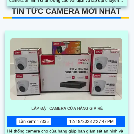
camera an ninh chất lượng cao với dịch vụ lắp đặt chuyên
nghiệp
TIN TỨC CAMERA MỚI NHẤT
LẮP ĐẶT CAMERA CỬA HÀNG GIÁ RẺ
Lần xem: 17335
12/18/2023 2:27:47 PM
Hệ thống camera cho cửa hàng giúp bạn giám sát an ninh và