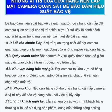
NHỮNG VỊ TRÍ CỦA CỬA HÀNG NÊN LẮP
ĐẶT CAMERA QUAN SÁT ĐỂ BẢO ĐẢM HIỆU
SUẤT BẢO VỆ
Để bảo đảm hiệu suất bảo vệ và giám sát tốt, cửa hàng cần lắp đặt
camera quan sát tại các vị trí chiến lược. Dưới đây là danh sách
các vị trí quan trọng mà bạn nên xem xét để đặt camera:
✳️ 1: Lối vào chính:
Đây là vị trí quan trọng nhất để đặt camera
quan sát, giúp ghi lại mọi hoạt động của những người vào cửa hàng.
⛓ 2: Quầy thanh toán:
Đặt camera ở vị trí quầy thanh toán để giám
sát việc giao dịch và tránh trường hợp trộm cắp.
🔔3: Khu vực hàng hóa quý giá:
Đặt camera tại khu vực có hàng
hóa quý giá như điện thoại, laptop để giám sát chặt chẽ và ngăn
chặn việc mất trội.
🖍 4: Phòng kho:
Nếu cửa hàng có kho chứa hàng, cần lắp camera
ở vị trí này để bảo vệ hàng hóa khỏi việc bị lấy cắp.
💥 5: Vị trí khách ngồi lại:
Lắp camera ở các vị trí mà khách hàng
thường ở lại để sử dụng sản phẩm, cung cấp những bằng chứng