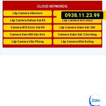
CLOUD KEYWORDS:
Lắp Camera Hikvision
Camera Kbvision Giá Rẻ
0938.11.23.99
Lắp Camera Dahua Giá Rẻ
Lắp Camera Wifi Imou
Camera Wifi Ezviz Giá Rẻ
Lắp Camera Giám Sát 360
Camera Xem Mã Vận Đơn
Camera Giám Sát Cửa Hàng
Lắp Camera Văn Phòng
Lắp Camera Nhà Xưởng