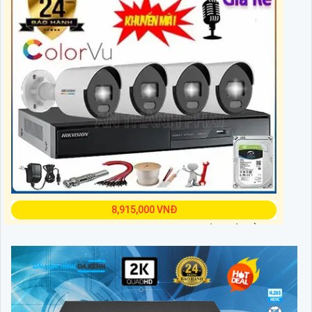
8,915,000 VNĐ
trọn bộ camera bãi xe full color là một giải pháp cần thiết nhằm
ngăn chặn những hành vi trộm cắp, phá hoại tài sản hoặc các sự
cố xảy ra ngoài ý muốn.