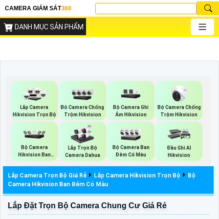
CAMERA GIÁM SÁT
360
DANH MỤC SẢN PHẨM
Bộ Camera Ghi
Bộ Camera Chống
Lắp Camera
Bô Camera Chống
Âm Hikvision
Trộm Hikvision
Hikvision Trọn Bộ
Trộm Hikvision
Bộ Camera
Bộ Camera Ban
Lắp Trọn Bộ
Đầu Ghi AI
Hikvision Ban
Đêm Có Màu
Camera Dahua
Hikvision
Đêm Có Màu
Lắp Camera Trọn Bộ Giá Rẻ
Lắp Camera Hikvision Trọn Bộ
Bộ
Camera Hikvision Ban Đêm Có Màu
Lắp Đặt Trọn Bộ Camera Chung Cư Giá Rẻ