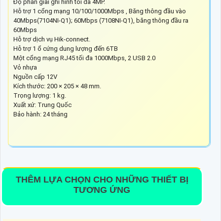
Độ phân giải ghi hình tối đa 4MP.
Hỗ trợ 1 cổng mạng 10/100/1000Mbps , Băng thông đầu vào
40Mbps(7104NI-Q1); 60Mbps (7108NI-Q1), băng thông đầu ra
60Mbps
Hỗ trợ dịch vụ Hik-connect.
Hỗ trợ 1 ổ cứng dung lượng đến 6TB
Một cổng mạng RJ45 tối đa 1000Mbps, 2 USB 2.0
Vỏ nhựa
Nguồn cấp 12V
Kích thước: 200 × 205 × 48 mm.
Trọng lượng: 1 kg.
Xuất xứ: Trung Quốc
Bảo hành: 24 tháng
THÊM LỰA CHỌN CHO NHỮNG THIẾT BỊ
TƯƠNG ỨNG