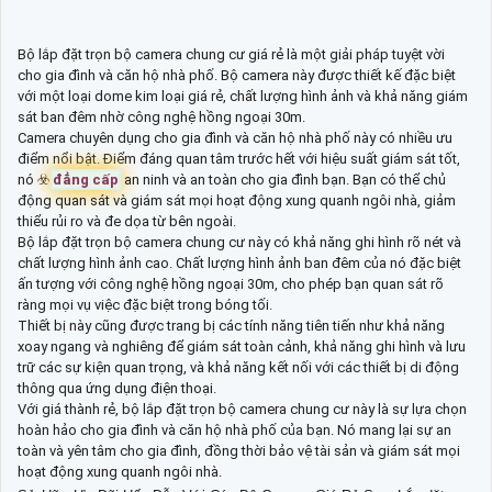
Bộ lắp đặt trọn bộ camera chung cư giá rẻ là một giải pháp tuyệt vời
cho gia đình và căn hộ nhà phố. Bộ camera này được thiết kế đặc biệt
với một loại dome kim loại giá rẻ, chất lượng hình ảnh và khả năng giám
sát ban đêm nhờ công nghệ hồng ngoại 30m.
Camera chuyên dụng cho gia đình và căn hộ nhà phố này có nhiều ưu
điểm nổi bật. Điểm đáng quan tâm trước hết với hiệu suất giám sát tốt,
nó ☣️
đẳng cấp
an ninh và an toàn cho gia đình bạn. Bạn có thể chủ
động quan sát và giám sát mọi hoạt động xung quanh ngôi nhà, giảm
thiểu rủi ro và đe dọa từ bên ngoài.
Bộ lắp đặt trọn bộ camera chung cư này có khả năng ghi hình rõ nét và
chất lượng hình ảnh cao. Chất lượng hình ảnh ban đêm của nó đặc biệt
ấn tượng với công nghệ hồng ngoại 30m, cho phép bạn quan sát rõ
ràng mọi vụ việc đặc biệt trong bóng tối.
Thiết bị này cũng được trang bị các tính năng tiên tiến như khả năng
xoay ngang và nghiêng để giám sát toàn cảnh, khả năng ghi hình và lưu
trữ các sự kiện quan trọng, và khả năng kết nối với các thiết bị di động
thông qua ứng dụng điện thoại.
Với giá thành rẻ, bộ lắp đặt trọn bộ camera chung cư này là sự lựa chọn
hoàn hảo cho gia đình và căn hộ nhà phố của bạn. Nó mang lại sự an
toàn và yên tâm cho gia đình, đồng thời bảo vệ tài sản và giám sát mọi
hoạt động xung quanh ngôi nhà.