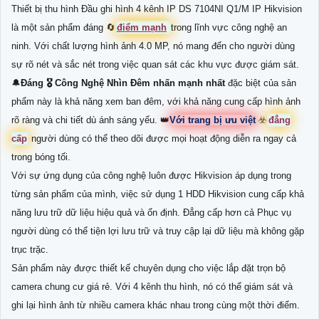
Thiết bị thu hình Đầu ghi hình 4 kênh IP DS 7104NI Q1/M IP Hikvision
là một sản phẩm đáng 🔄
điểm mạnh
trong lĩnh vực công nghệ an
ninh. Với chất lượng hình ảnh 4.0 MP, nó mang đến cho người dùng
sự rõ nét và sắc nét trong việc quan sát các khu vực được giám sát.
🔔
Đáng 🎖️ Công Nghệ Nhìn Đêm
nhấn mạnh
nhất
đặc biệt của sản
phẩm này là khả năng xem ban đêm, với khả năng cung cấp hình ảnh
rõ ràng và chi tiết dù ánh sáng yếu. 👑
Với trang bị ưu việt
☣️
đẳng
cấp
người dùng có thể theo dõi được mọi hoạt động diễn ra ngay cả
trong bóng tối.
Với sự ứng dụng của công nghệ luôn được Hikvision áp dụng trong
từng sản phẩm của mình, việc sử dụng 1 HDD Hikvision cung cấp khả
năng lưu trữ dữ liệu hiệu quả và ổn định. Đẳng cấp hơn cả Phục vụ
người dùng có thể tiện lợi lưu trữ và truy cập lại dữ liệu mà không gặp
trục trặc.
Sản phẩm này được thiết kế chuyên dụng cho việc lắp đặt trọn bộ
camera chung cư giá rẻ. Với 4 kênh thu hình, nó có thể giám sát và
ghi lại hình ảnh từ nhiều camera khác nhau trong cùng một thời điểm.