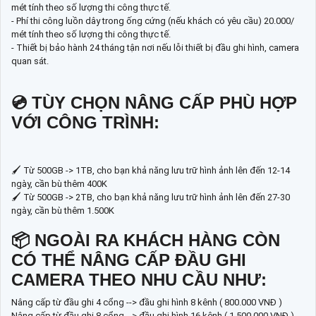
mét tính theo số lượng thi công thực tế.
- Phí thi công luồn dây trong ống cứng (nếu khách có yêu cầu) 20.000/
mét tính theo số lượng thi công thực tế.
- Thiết bị bảo hành 24 tháng tận nơi nếu lỗi thiết bị đầu ghi hình, camera
quan sát.
💿 TÙY CHỌN NÂNG CẤP PHÙ HỢP
VỚI CÔNG TRÌNH:
🖌 Từ 500GB -> 1TB, cho bạn khả năng lưu trữ hình ảnh lên đến 12-14
ngày, cần bù thêm 400K
🖌 Từ 500GB -> 2TB, cho bạn khả năng lưu trữ hình ảnh lên đến 27-30
ngày, cần bù thêm 1.500K
📦 NGOÀI RA KHÁCH HÀNG CÒN
CÓ THỂ NÂNG CẤP ĐẦU GHI
CAMERA THEO NHU CẦU NHƯ:
Nâng cấp từ đầu ghi 4 cổng --> đầu ghi hình 8 kênh ( 800.000 VNĐ )
Nâng cấp từ đầu ghi 8 cổng --> đầu ghi hình 16 kênh ( 1.500.000 VNĐ )