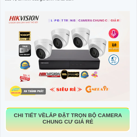
CHI TIẾT VỀ
LẮP ĐẶT TRỌN BỘ CAMERA
CHUNG CƯ GIÁ RẺ