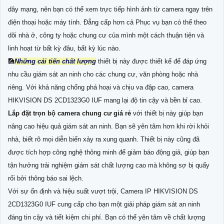
dây mạng, nên bạn có thể xem trực tiếp hình ảnh từ camera ngay trên
điện thoại hoặc máy tính. Đẳng cấp hơn cả Phục vụ bạn có thể theo
dõi nhà ở, công ty hoặc chung cư của mình một cách thuận tiện và
linh hoạt từ bất kỳ đâu, bất kỳ lúc nào.
🎑
Những cải tiến chất lượng
thiết bị này được thiết kế để đáp ứng
nhu cầu giám sát an ninh cho các chung cư, văn phòng hoặc nhà
riêng. Với khả năng chống phá hoại và chịu va đập cao, camera
HIKVISION DS 2CD1323G0 IUF mang lại độ tin cậy và bền bỉ cao.
Lắp đặt trọn bộ camera chung cư giá rẻ
với thiết bị này giúp bạn
nâng cao hiệu quả giám sát an ninh. Bạn sẽ yên tâm hơn khi rời khỏi
nhà, biết rõ mọi diễn biến xảy ra xung quanh. Thiết bị này cũng đã
được tích hợp công nghệ thông minh để giảm báo động giả, giúp bạn
tận hưởng trải nghiệm giám sát chất lượng cao mà không sợ bị quấy
rối bởi thông báo sai lệch.
Với sự ổn định và hiệu suất vượt trội, Camera IP HIKVISION DS
2CD1323G0 IUF cung cấp cho bạn một giải pháp giám sát an ninh
đáng tin cậy và tiết kiệm chi phí. Bạn có thể yên tâm về chất lượng