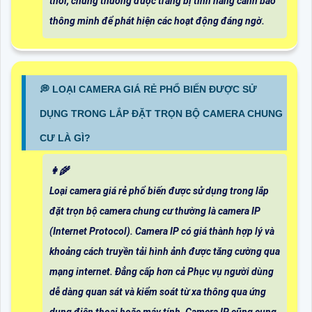
thời, chúng thường được trang bị tính năng cảnh báo
thông minh để phát hiện các hoạt động đáng ngờ.
️💭 LOẠI CAMERA GIÁ RẺ PHỔ BIẾN ĐƯỢC SỬ
DỤNG TRONG LẮP ĐẶT TRỌN BỘ CAMERA CHUNG
CƯ LÀ GÌ?
👩‍🌾
Loại camera giá rẻ phổ biến được sử dụng trong lắp
đặt trọn bộ camera chung cư thường là camera IP
(Internet Protocol). Camera IP có giá thành hợp lý và
khoảng cách truyền tải hình ảnh được tăng cường qua
mạng internet. Đẳng cấp hơn cả Phục vụ người dùng
dễ dàng quan sát và kiểm soát từ xa thông qua ứng
dụng điện thoại hoặc máy tính. Camera IP cũng cung