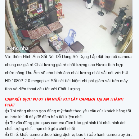
Với thêm Hình Ảnh Sắt Nét Dễ Dàng Sử Dụng Lắp đặt trọn bộ camera
chung cư giá rẻ Chất lượng giá rẻ chất lượng cao Được tích hợp
chức năng Thu Âm sẽ cho hình ảnh chất lượng nhất sắt nét với FULL
HD 1080P 2.0 megapixel Sắt nét tiết kiệm chi phí giám sát trên máy
tính và điện thoại đều tốt với Chất Lượng
CAM KẾT DỊCH VỤ UY TÍN NHẤT KHI LẮP CAMERA TẠI AN THÀNH
PHÁT
👍 Thi công nhanh gọn đúng mỹ thuật theo yêu cầu của khách hàng tối
ưu hóa khi đi dây để đảm bảo tiết kiệm nhất.
👍 Tư vấn đúng góc quay camera đảm bảo ghi hình tốt nhất hình ảnh
chất lượng nhất . hạn chế góc chết nhất.
👍 Chiết khấu camera theo hãng dịch vụ bảo trì bảo hành camera uy tín .