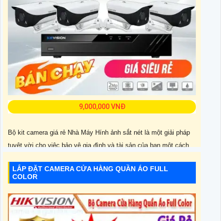
9,000,000 VNĐ
Bộ kit camera giá rẻ Nhà Máy Hính ảnh sắt nét là một giải pháp
tuyệt vời cho việc bảo vệ gia đình và tài sản của bạn một cách
hiệu quả. r>Bộ kit này được tích hợp khả năng thu hình ổn định,
LẮP ĐẶT CAMERA CỬA HÀNG QUẦN ÁO FULL
giúp bạn có được những bức hình chất lượng cao mà không bị
COLOR
rung hoặc mờ. Bộ kit camera bao gồm một