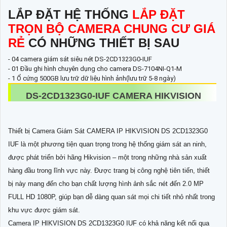
LẮP ĐẶT HỆ THỐNG
LẮP ĐẶT
TRỌN BỘ CAMERA CHUNG CƯ GIÁ
RẺ
CÓ NHỮNG THIẾT BỊ SAU
- 04 camera giám sát siêu nét DS-2CD1323G0-IUF
- 01 Đầu ghi hình chuyên dụng cho camera DS-7104NI-Q1-M
- 1 Ổ cứng 500GB lưu trữ dữ liệu hình ảnh(lưu trữ 5-8 ngày)
DS-2CD1323G0-IUF
CAMERA HIKVISION
Thiết bị Camera Giám Sát CAMERA IP HIKVISION DS 2CD1323G0
IUF là một phương tiện quan trọng trong hệ thống giám sát an ninh,
được phát triển bởi hãng Hikvision – một trong những nhà sản xuất
hàng đầu trong lĩnh vực này. Được trang bị công nghệ tiên tiến, thiết
bị này mang đến cho bạn chất lượng hình ảnh sắc nét đến 2.0 MP
FULL HD 1080P, giúp bạn dễ dàng quan sát mọi chi tiết nhỏ nhất trong
khu vực được giám sát.
Camera IP HIKVISION DS 2CD1323G0 IUF có khả năng kết nối qua