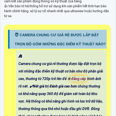
cam kết sản phẩm đúng thông số kỹ thuật của hãng.
👍 Vẫn bảo trì hệ thống hổ trợ sử dụng khi sản phẩm hết thời hạn bảo
hành chính hãng. xử lý sự cố nhanh nhất qua ultraview hoặc hướng dẫn
từ xa.
😇 CAMERA CHUNG CƯ GIÁ RẺ ĐƯỢC LẮP ĐẶT
TRỌN BỘ GỒM NHỮNG ĐẶC ĐIỂM KỸ THUẬT NÀO?
👸
Camera chung cư giá rẻ thường được lắp đặt trọn bộ
với những đặc điểm kỹ thuật cơ bản như độ phân giải
cao, thường từ 720p trở lên để ☣️
đẳng cấp
hình ảnh
rõ nét. ✔️
Nét giá trị đánh giá cao hơn
chúng thường
có khả năng quay 360 độ để giám sát toàn bộ khu
vực. Hệ thống có khả năng ghi hình và lưu trữ dữ liệu,
thường thông qua thẻ nhớ hoặc đầu ghi DVR. Đồng