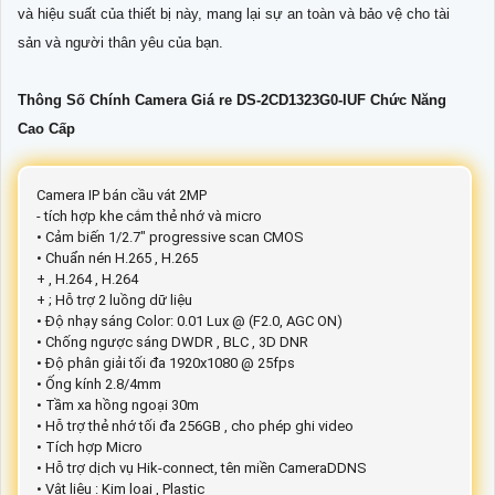
và hiệu suất của thiết bị này, mang lại sự an toàn và bảo vệ cho tài
sản và người thân yêu của bạn.
Thông Số Chính Camera Giá re DS-2CD1323G0-IUF Chức Năng
Cao Cấp
Camera IP bán cầu vát 2MP
- tích hợp khe cắm thẻ nhớ và micro
• Cảm biến 1/2.7" progressive scan CMOS
• Chuẩn nén H.265 , H.265
+ , H.264 , H.264
+ ; Hỗ trợ 2 luồng dữ liệu
• Độ nhạy sáng Color: 0.01 Lux @ (F2.0, AGC ON)
• Chống ngược sáng DWDR , BLC , 3D DNR
• Độ phân giải tối đa 1920x1080 @ 25fps
• Ống kính 2.8/4mm
• Tầm xa hồng ngoại 30m
• Hỗ trợ thẻ nhớ tối đa 256GB , cho phép ghi video
• Tích hợp Micro
• Hỗ trợ dịch vụ Hik-connect, tên miền CameraDDNS
• Vật liệu : Kim loại , Plastic