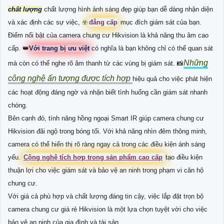
chất lượng
chất lượng hình ảnh sáng đẹp giúp bạn dễ dàng nhận diện
và xác định các sự việc, ☣️
đẳng cấp
mục đích giám sát của bạn.
Điểm nổi bật của camera chung cư Hikvision là khả năng thu âm cao
cấp. 👑
Với trang bị ưu việt
có nghĩa là bạn không chỉ có thể quan sát
Những
mà còn có thể nghe rõ âm thanh từ các vùng bị giám sát. 📸
công nghệ ấn tượng được tích hợp
hiệu quả cho việc phát hiện
các hoạt động đáng ngờ và nhận biết tình huống cần giám sát nhanh
chóng.
Bên cạnh đó, tính năng hồng ngoại Smart IR giúp camera chung cư
Hikvision đãi ngộ trong bóng tối. Với khả năng nhìn đêm thông minh,
camera có thể hiển thị rõ ràng ngay cả trong các điều kiện ánh sáng
yếu.
Cộng nghệ tích hợp trong sản phẩm cao cấp
tạo điều kiện
thuận lợi cho việc giám sát và bảo vệ an ninh trong phạm vi căn hộ
chung cư.
Với giá cả phù hợp và chất lượng đáng tin cậy, việc lắp đặt trọn bộ
camera chung cư giá rẻ Hikvision là một lựa chọn tuyệt vời cho việc
bảo vệ an ninh của gia đình và tài sản.