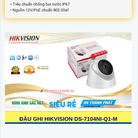
• Tiêu chuẩn chống bụi nước IP67
• Nguồn 12V/PoE chuẩn 802.03af
ĐẦU GHI HIKVISION
DS-7104NI-Q1-M