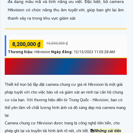
đa dạng mẫu mã và tính năng ưu việt. Đặc biệt, bộ camera
Hikvision có chức năng thu âm tuyệt vời, giúp bạn ghi lại âm
thanh xảy ra trong khu vực giám sát
8,200,000 ₫
10,500,000 ₫
Thương hiệu:
Hikvision
Ngày đăng:
12/13/2023 11:03:28 AM
GIỚI THIỆU VỀ
LẮP ĐẶT TRỌN BỘ CAMERA
CHUNG CƯ
Thiết kế trọn bộ lắp đặt camera chung cư giá rẻ Hikvision là một giải
pháp tuyệt vời cho việc bảo vệ và giám sát an ninh tại căn hộ chung
cư của bạn. Với thương hiệu đến từ Trung Quốc - Hikvision, bạn có
thể yên tâm về chất lượng hình ảnh và độ sáng đẹp mà camera mang
lại.
Camera chung cư Hikvision được trang bị công nghệ tiên tiến, cho
phép ghi lại và truyền tải hình ảnh rõ nét, chi tiết. 🎑
Những cải tiến