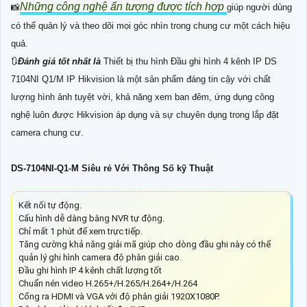
Những công nghệ ấn tượng được tích hợp
📸
giúp người dùng
có thể quản lý và theo dõi mọi góc nhìn trong chung cư một cách hiệu
quả.
🔃
Đánh giá tốt nhất là
Thiết bị thu hình Đầu ghi hình 4 kênh IP DS
7104NI Q1/M IP Hikvision là một sản phẩm đáng tin cậy với chất
lượng hình ảnh tuyệt vời, khả năng xem ban đêm, ứng dụng công
nghệ luôn được Hikvision áp dụng và sự chuyên dụng trong lắp đặt
camera chung cư.
DS-7104NI-Q1-M Siêu rẻ Với Thông Số kỹ Thuật
Kết nối tự động.
Cấu hình dễ dàng bằng NVR tự động.
Chỉ mất 1 phút để xem trực tiếp.
Tăng cường khả năng giải mã giúp cho dòng đầu ghi này có thể
quản lý ghi hình camera độ phân giải cao.
Đầu ghi hình IP 4 kênh chất lượng tốt
Chuẩn nén video H.265+/H.265/H.264+/H.264
Cổng ra HDMI và VGA với độ phân giải 1920X1080P.