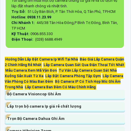
Tôi đang tìm mua một bộ camera chung cư giá rẻ và có dịch vụ
lắp đặt nhanh chóng và nhiệt tình.
Trụ Sở:
51 Lũy Bán Bích, P. Tân Thới Hòa, Q.Tân Phú, TP.HCM
Hotline: 0938.11.23.99
Chi Nhánh 1:
445/38 Tân Hòa Đông,P Bình Trị Đông, Bình Tân,
TP HCM
Kỹ Thuật:
0906.855.330
Điện Thoại:
(028) 6688.4949
Hướng Dẫn Lắp Đặt Camera Ip Wifi Tại Nhà
Báo Giá Lắp Camera Quận
2 Chính Hãng Rẻ Nhất
Lắp Camera Quan Sát Qua Điện Thoại Tốt Nhất
Mẫu Camera Xem Mã Vận Đơn
Tư Vấn Lắp Camera Quan Sát Nhà
Xưởng Sản Xuất Từ Xa
Lắp Đặt Camera Phòng Tập Gym
Lắp Camera
Văn Phòng Có Màu Ban Đêm
Bộ Camera IP Có Tích Hợp Míc Ghi Âm
Trong Nhà
Lắp Camera Ban Đêm Có Màu Chính Hãng
Bộ Camera Visioncop Ghi Âm
Lắp trọn bộ camera Ip giá rẻ chất lượng
Trọn Bộ Camera Dahua Ghi Âm
Camera Hikvision Zoom