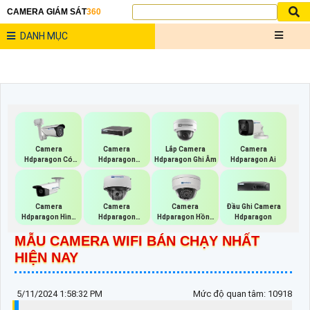
CAMERA GIÁM SÁT
360
DANH MỤC
Lắp Camera
Camera
Camera
Camera
Hdparagon Ghi Âm
Hdparagon Có
Hdparagon
Hdparagon Ai
Màu Ban Đêm
Starlight
Camera
Camera
Camera
Đầu Ghi Camera
Hdparagon Hình
Hdparagon
Hdparagon Hồng
Hdparagon
Ảnh 4K
Starlight
Ngoại
MẪU CAMERA WIFI BÁN CHẠY NHẤT
HIỆN NAY
5/11/2024 1:58:32 PM
Mức độ quan tâm: 10918