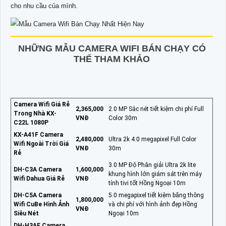
cho nhu cầu của mình.
NHỮNG MẪU CAMERA WIFI BÁN CHẠY CÓ
THỂ THAM KHẢO
Camera Wifi Giá Rẻ
2,365,000
2.0 MP Sắc nét tiết kiệm chi phí Full
Trong Nhà KX-
VNĐ
Color 30m
C22L 1080P
KX-A41F Camera
2,480,000
Ultra 2k 4.0 megapixel Full Color
Wifi Ngoài Trời Giá
VNĐ
30m
Rẻ
3.0 MP Độ Phân giải Ultra 2k lite
DH-C3A Camera
1,600,000
khung hình lớn giám sát trên máy
Wifi Dahua Giá Rẻ
VNĐ
tính tivi tốt Hồng Ngoại 10m
DH-C5A Camera
5.0 megapixel tiết kiệm băng thông
1,800,000
Wifi CuBe Hình Ảnh
và chi phí với hình ảnh đẹp Hồng
VNĐ
Siêu Nét
Ngoại 10m
DH-H3AE Camera