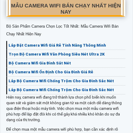
MẪU CAMERA WIFI BÁN CHẠY NHẤT HIỆN
NAY
Bộ Sản Phẩm Camera Chọn Lọc Tốt Nhất: Mẫu Camera Wifi Bán
Chạy Nhất Hiện Nay
Lắp Đặt Camera Wifi Giá Rẻ Tính Năng Thông Minh
Trọn Bộ Camera Wifi Văn Phòng Siêu Nét Ultra 2K
Bộ Camera Wifi Gia Đình Sắt Nét
Bộ Camera Wifi Ổn Định Cho Gia Đình Giá Rẻ
Lắp Bộ Camera Wifi Chống Trộm Cho Gia Đình Sắc Nét
Lắp Bộ Camera Wifi Chống Trộm Cho Gia Đình Sắc Nét
Hiện nay, camera wifi đang trở thành lựa chọn phổ biến khi muốn
quan sát và giám sát một không gian từ xa một cách dễ dàng thông
qua điện thoại hoặc máy tính. Việc chọn mua một mẫu camera wifi
phù hợp để lắp đặt đôi khi có thể gây khá nhiều khó khăn do sự đa
dạng của thị trường.
Để chọn mua một mẫu camera wifi phù hợp, bạn cần xác định rõ