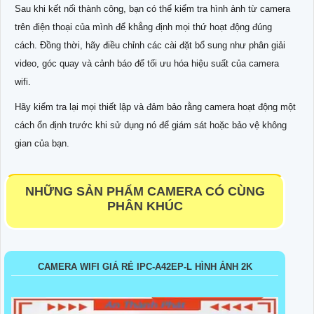
Sau khi kết nối thành công, bạn có thể kiểm tra hình ảnh từ camera
trên điện thoại của mình để khẳng định mọi thứ hoạt động đúng
cách. Đồng thời, hãy điều chỉnh các cài đặt bổ sung như phân giải
video, góc quay và cảnh báo để tối ưu hóa hiệu suất của camera
wifi.
Hãy kiểm tra lại mọi thiết lập và đảm bảo rằng camera hoạt động một
cách ổn định trước khi sử dụng nó để giám sát hoặc bảo vệ không
gian của bạn.
NHỮNG SẢN PHẨM CAMERA CÓ CÙNG
PHÂN KHÚC
CAMERA WIFI GIÁ RẺ IPC-A42EP-L HÌNH ẢNH 2K