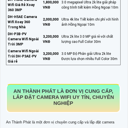
1,800,000
3.0 megapixel Ultra 2k lite giải pháp
Wifi Giá Rẻ Xoay
VNĐ
công trình tiết kiệm Hồng Ngoại 10m
360 3MP
DH-H5AE Camera
2,000,000
Ultra 4k lite Tiết kiệm chi phí với hình
Wifi Xoay 360
VNĐ
ảnh Hồng Ngoại 10m
Trong Nhà
DH-P3B-PV
3,200,000
Ultra 2k lite 3.0 MP giá rẻ với chất
Camera Wifi Ngoài
VNĐ
lượng cao Full Color 30m
Trời 3MP
Camera Wifi Ngoài
3,200,000
3.0 MP Độ Phân giải Ultra 2k lite
Trời DH-P3AE-PV
VNĐ
Được lựa chọn nhiều Full Color 30m
Giá rẻ
AN THÀNH PHÁT LÀ ĐƠN VỊ CUNG CẤP,
LẮP ĐẶT CAMERA WIFI UY TÍN, CHUYÊN
NGHIỆP
An Thành Phát là một đơn vị chuyên cung cấp và lắp đặt camera