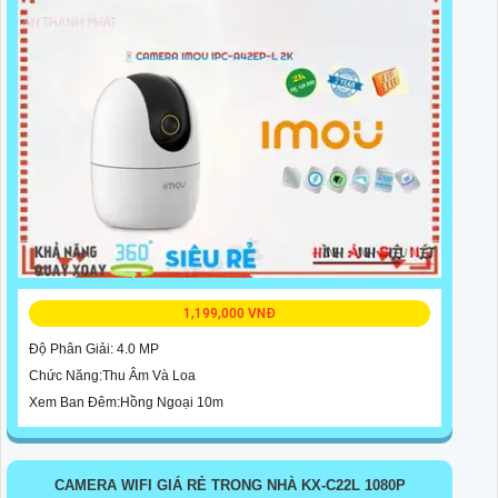
1,199,000 VNĐ
Độ Phân Giải: 4.0 MP
Chức Năng:Thu Âm Và Loa
Xem Ban Đêm:Hồng Ngoại 10m
CAMERA WIFI GIÁ RẺ TRONG NHÀ KX-C22L 1080P