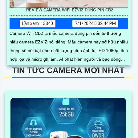
REVIEW CAMERA WIFI EZVIZ DÙNG PIN CB2
Lần xem: 13340
7/1/2024 5:32:44 PM
Camera Wifi CB2 là mẫu camera dùng pin đến từ thương
hiệu camera EZVIZ nổi tiếng. Mẫu camera này sở hữu nhiều
thông số nổi bật như chất lượng hình ảnh full HD 1080p, tích
hợp loa và micro ghi âm, AI phát hiện người và báo động
chuyển động chuẩn
TIN TỨC CAMERA MỚI NHẤT