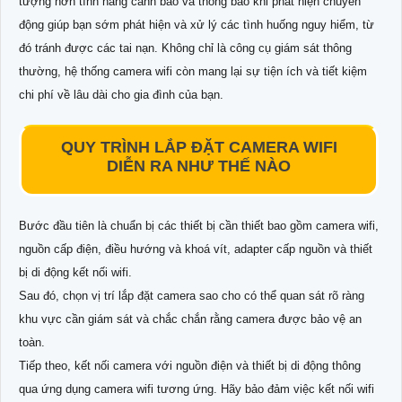
tượng hơn tính năng cảnh báo và thông báo khi phát hiện chuyển
động giúp bạn sớm phát hiện và xử lý các tình huống nguy hiểm, từ
đó tránh được các tai nạn. Không chỉ là công cụ giám sát thông
thường, hệ thống camera wifi còn mang lại sự tiện ích và tiết kiệm
chi phí về lâu dài cho gia đình của bạn.
QUY TRÌNH LẮP ĐẶT CAMERA WIFI
DIỄN RA NHƯ THẾ NÀO
Bước đầu tiên là chuẩn bị các thiết bị cần thiết bao gồm camera wifi,
nguồn cấp điện, điều hướng và khoá vít, adapter cấp nguồn và thiết
bị di động kết nối wifi.
Sau đó, chọn vị trí lắp đặt camera sao cho có thể quan sát rõ ràng
khu vực cần giám sát và chắc chắn rằng camera được bảo vệ an
toàn.
Tiếp theo, kết nối camera với nguồn điện và thiết bị di động thông
qua ứng dụng camera wifi tương ứng. Hãy bảo đảm việc kết nối wifi