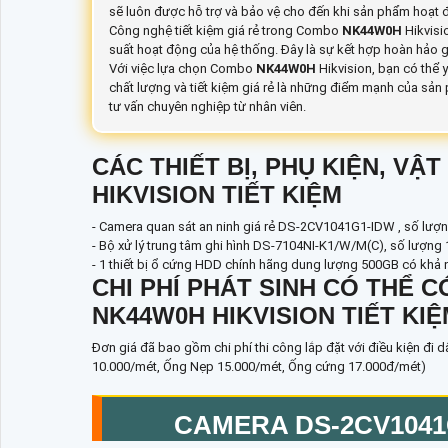
sẽ luôn được hỗ trợ và bảo vệ cho đến khi sản phẩm hoạt 
Công nghệ tiết kiệm giá rẻ trong Combo
NK44W0H
Hikvisi
suất hoạt động của hệ thống. Đây là sự kết hợp hoàn hảo gi
Với việc lựa chọn Combo
NK44W0H
Hikvision, bạn có thể y
chất lượng và tiết kiệm giá rẻ là những điểm mạnh của sả
tư vấn chuyên nghiệp từ nhân viên.
CÁC THIẾT BỊ, PHỤ KIỆN, V
HIKVISION TIẾT KIỆM
- Camera quan sát an ninh giá rẻ DS-2CV1041G1-IDW , số lượn
- Bộ xử lý trung tâm ghi hình DS-7104NI-K1/W/M(C), số lượng 
- 1 thiết bị ổ cứng HDD chính hãng dung lượng 500GB có khả nă
CHI PHÍ PHÁT SINH CÓ THỂ 
NK44W0H HIKVISION TIẾT KI
Đơn giá đã bao gồm chi phí thi công lắp đặt với điều kiện đi d
10.000/mét, Ống Nẹp 15.000/mét, Ống cứng 17.000đ/mét)
CAMERA
DS-2CV104