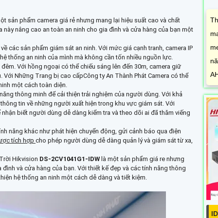
Th
ột sản phẩm camera giá rẻ nhưng mang lại hiệu suất cao và chất
 này nâng cao an toàn an ninh cho gia đình và cửa hàng của bạn một
ma
me
 về các sản phẩm giám sát an ninh. Với mức giá cạnh tranh, camera IP
n hệ thống an ninh của mình mà không cần tốn nhiều nguồn lực.
nă
 đêm. Với hồng ngoại có thể chiếu sáng lên đến 30m, camera giữ
AH
ếu. Với Những Trang bị cao cấpCông ty An Thành Phát Camera có thể
inh một cách toàn diện.
 năng thông minh để cải thiện trải nghiệm của người dùng. Với khả
thông tin về những người xuất hiện trong khu vực giám sát. Với
hận biết người dùng dễ dàng kiểm tra và theo dõi ai đã thăm viếng
ính năng khác như phát hiện chuyển động, gửi cảnh báo qua điện
ược tích hợp
cho phép người dùng dễ dàng quản lý và giám sát từ xa,
Trời Hikvision
DS-2CV1041G1-IDW
là một sản phẩm giá re nhưng
a đình và cửa hàng của bạn. Với thiết kế đẹp và các tính năng thông
hiện hệ thống an ninh một cách dễ dàng và tiết kiệm.
I