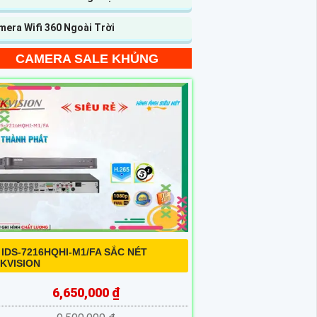
mera Wifi 360 Ngoài Trời
CAMERA SALE KHỦNG
 IDS-7216HQHI-M1/FA SẮC NÉT
IKVISION
6,650,000 ₫