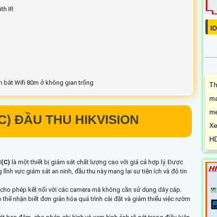
th IR
I
ch bắt Wifi 80m ở không gian trống
Th
ma
me
C)
ĐẦU THU HIKVISION
Xe
HD
(C)
là một thiết bị giám sát chất lượng cao với giá cả hợp lý. Được
lĩnh vực giám sát an ninh, đầu thu này mang lại sự tiện ích và độ tin
n, cho phép kết nối với các camera mà không cần sử dụng dây cáp.
hể nhận biết đơn giản hóa quá trình cài đặt và giảm thiểu việc rườm