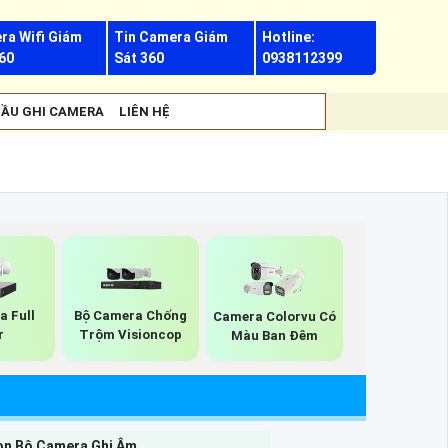
ra Wifi Giám
Tin Camera Giám
Hotline:
60
Sát 360
0938112399
ẦU GHI CAMERA
LIÊN HỆ
a Full
Bộ Camera Chống
Camera Colorvu Có
r
Trộm Visioncop
Màu Ban Đêm
ọn Bộ Camera Ghi Âm