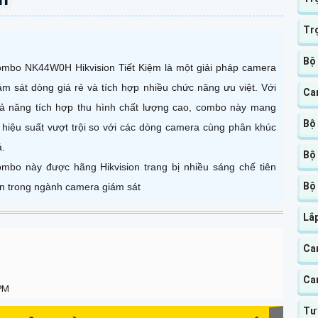
Tr
Bộ
mbo NK44W0H Hikvision Tiết Kiệm là một giải pháp camera
ám sát dòng giá rẻ và tích hợp nhiều chức năng ưu việt. Với
Ca
ả năng tích hợp thu hình chất lượng cao, combo này mang
Bộ
i hiệu suất vượt trội so với các dòng camera cùng phân khúc
á.
Bộ
mbo này được hãng Hikvision trang bị nhiều sáng chế tiên
Bộ
ến trong ngành camera giám sát
Lắ
Ca
Ca
 PM
Tư