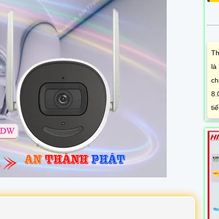
Th
là
ch
8.
ti