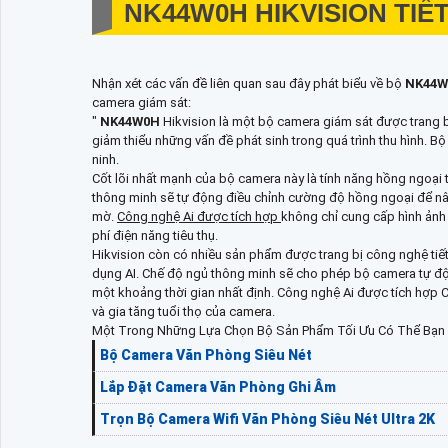
NK44W0H
HIKVISION TIẾ
Nhận xét các vấn đề liên quan sau đây phát biểu về bộ
NK44
camera giám sát:
"
NK44W0H
Hikvision là một bộ camera giám sát được trang bị
giảm thiểu những vấn đề phát sinh trong quá trình thu hình. B
ninh.
Cốt lõi nhất mạnh của bộ camera này là tính năng hồng ngoại 
thông minh sẽ tự động điều chỉnh cường độ hồng ngoại để nâ
mờ.
Công nghệ Ai được tích hợp
không chỉ cung cấp hình ảnh 
phí điện năng tiêu thụ.
Hikvision còn có nhiều sản phẩm được trang bị công nghệ ti
dụng AI. Chế độ ngủ thông minh sẽ cho phép bộ camera tự độ
một khoảng thời gian nhất định. Công nghệ Ai được tích hợp 
và gia tăng tuổi thọ của camera.
Một Trong Những Lựa Chọn Bộ Sản Phẩm Tối Ưu Có Thể Bạn 
Bộ Camera Văn Phòng Siêu Nét
Lắp Đặt Camera Văn Phòng Ghi Âm
Trọn Bộ Camera Wifi Văn Phòng Siêu Nét Ultra 2K