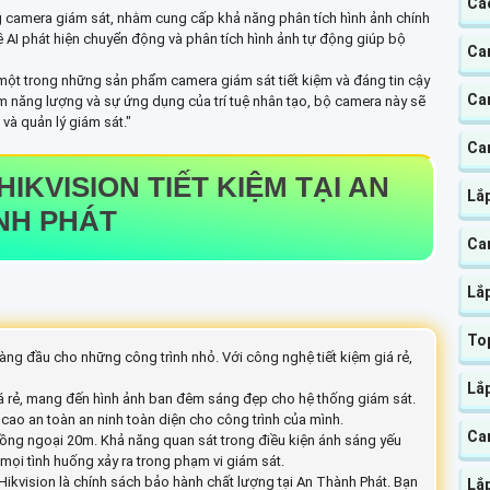
Ca
g camera giám sát, nhằm cung cấp khả năng phân tích hình ảnh chính
AI phát hiện chuyển động và phân tích hình ảnh tự động giúp bộ
Ca
à một trong những sản phẩm camera giám sát tiết kiệm và đáng tin cậy
Cam
ệm năng lượng và sự ứng dụng của trí tuệ nhân tạo, bộ camera này sẽ
và quản lý giám sát."
Ca
HIKVISION TIẾT KIỆM TẠI AN
Lắ
NH PHÁT
Ca
Lắ
To
àng đầu cho những công trình nhỏ. Với công nghệ tiết kiệm giá rẻ,
Lắ
 rẻ, mang đến hình ảnh ban đêm sáng đẹp cho hệ thống giám sát.
g cao an toàn an ninh toàn diện cho công trình của mình.
Ca
ồng ngoại 20m. Khả năng quan sát trong điều kiện ánh sáng yếu
 mọi tình huống xảy ra trong phạm vi giám sát.
Hikvision là chính sách bảo hành chất lượng tại An Thành Phát. Bạn
Lắ