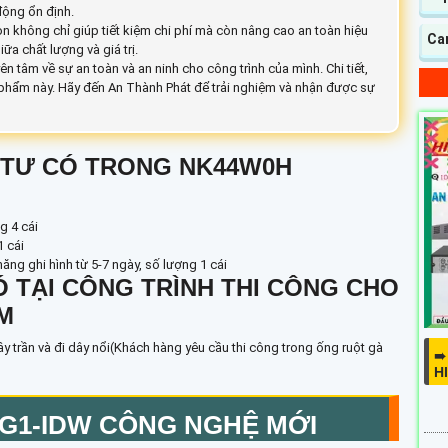
động ổn định.
on không chỉ giúp tiết kiệm chi phí mà còn nâng cao an toàn hiệu
Ca
ữa chất lượng và giá trị.
ên tâm về sự an toàn và an ninh cho công trình của mình. Chi tiết,
n phẩm này. Hãy đến An Thành Phát để trải nghiệm và nhận được sự
ẬT TƯ CÓ TRONG NK44W0H
g 4 cái
1 cái
ng ghi hình từ 5-7 ngày, số lượng 1 cái
CÓ TẠI CÔNG TRÌNH THI CÔNG CHO
ỆM
ây trần và đi dây nổi(Khách hàng yêu cầu thi công trong ống ruột gà
➠
H
1G1-IDW
CÔNG NGHỆ MỚI