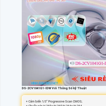
DS-2CV1041G1-IDW Với Thông Số kỹ Thuật
+ Cảm biến 1/3" Progressive Scan CMOS;
+ Chuẩn nén H.265+/H.265/H.264+/H.264