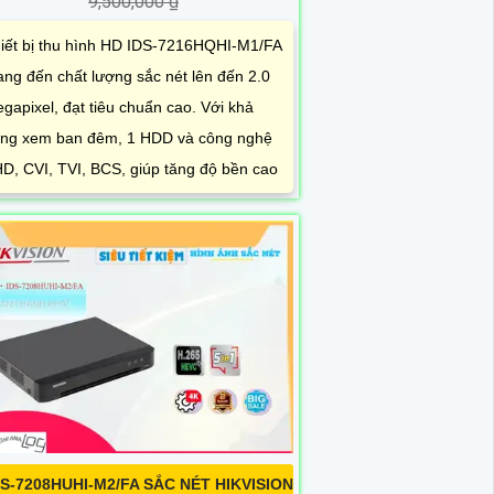
9,500,000 ₫
iết bị thu hình HD IDS-7216HQHI-M1/FA
ng đến chất lượng sắc nét lên đến 2.0
gapixel, đạt tiêu chuẩn cao. Với khả
ng xem ban đêm, 1 HDD và công nghệ
D, CVI, TVI, BCS, giúp tăng độ bền cao
DS-7208HUHI-M2/FA SẮC NÉT HIKVISION