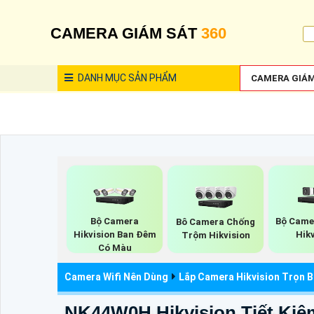
CAMERA GIÁM SÁT
360
DANH MỤC
SẢN PHẨM
CAMERA GIÁM
Bộ Camera
Bộ Came
Bô Camera Chống
Hikvision Ban Đêm
Hik
Trộm Hikvision
Có Màu
Camera Wifi Nên Dùng
Lắp Camera Hikvision Trọn 
NK44W0H Hikvision Tiết Kiệ