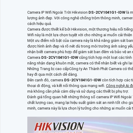
Camera IP Wifi Ngoài Trời Hikvision
DS-2CV1041G1-IDW
là m
lượng ảnh đẹp. Với công nghệ chống trộm thông minh, camera
cách hiệu quả.
Camera được thiết kế bởi Hikvision, một thương hiệu nổi tiếng
Wifi này là một lựa chọn tuyệt vời cho những ai muốn cải thiệ
Một ưu điểm nổi bật của camera này là khả năng giám sát ban
được hình ảnh đẹp và rõ nét dù trong môi trường ánh sáng y
nhận biết camera phù hợp để giám sát ban đêm và bảo vệ an n
Camera
DS-2CV1041G1-IDW
cũng tích hợp một loạt các tính
năng nhận dạng khuôn mặt, camera có thể nhận biết và ghi lại 
Những Trang bị cao cấpCông ty An Thành Phát Camera có thể n
hay đi qua một cách dễ dàng.
Bên cạnh đó, camera
DS-2CV1041G1-IDW
còn tích hợp các t
thoại di động, và kết nối thông qua mạng wifi.
Công nghệ Ai đ
mà không cần phải cắm dây và sử dụng các thiết bị phụ trợ.
Đánh giá tổng quan hết những thông số camera IP Wifi Ngoài 
chất lượng cao, mang lại hiệu suất giám sát an ninh tốt cho gi
minh, camera này là lựa chọn lý tưởng cho những ai muốn cải t