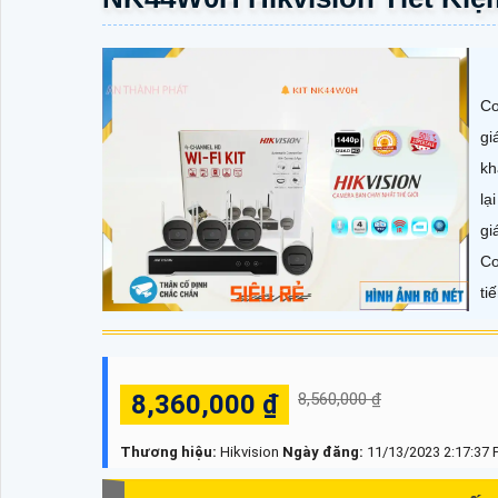
Co
gi
kh
lạ
gi
Co
ti
8,360,000 ₫
8,560,000 ₫
Thương hiệu:
Hikvision
Ngày đăng:
11/13/2023 2:17:37