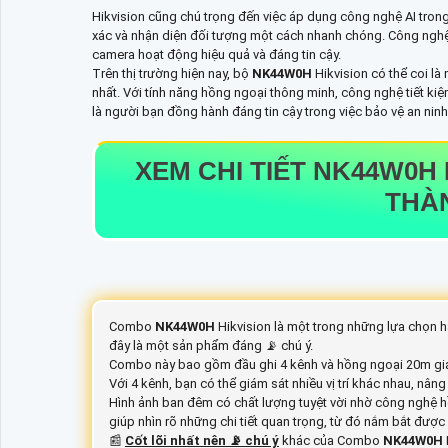
Hikvision cũng chú trọng đến việc áp dụng công nghệ AI tron
xác và nhận diện đối tượng một cách nhanh chóng. Công nghệ 
camera hoạt động hiệu quả và đáng tin cậy.
Trên thị trường hiện nay, bộ
NK44W0H
Hikvision có thể coi l
nhất. Với tính năng hồng ngoại thông minh, công nghệ tiết ki
là người bạn đồng hành đáng tin cậy trong việc bảo vệ an ninh 
XEM CHI TIẾT
NK44W0H
THÀ
Combo
NK44W0H
Hikvision là một trong những lựa chọn h
đây là một sản phẩm đáng 📡 chú ý.
Combo này bao gồm đầu ghi 4 kênh và hồng ngoại 20m giá
Với 4 kênh, bạn có thể giám sát nhiều vị trí khác nhau, nân
Hình ảnh ban đêm có chất lượng tuyệt vời nhờ công nghệ h
giúp nhìn rõ những chi tiết quan trọng, từ đó nắm bắt được
📰
Cốt lõi nhất nên 📡 chú ý
khác của Combo
NK44W0H