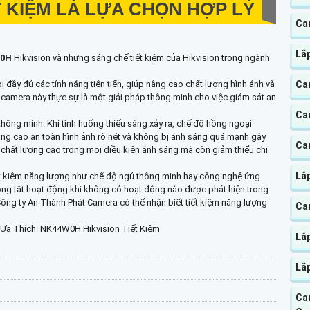
T KIỆM LÀ LỰA CHỌN HỢP LÝ
Ca
Lắ
W0H
Hikvision và những sáng chế tiết kiệm của Hikvision trong ngành
 đầy đủ các tính năng tiên tiến, giúp nâng cao chất lượng hình ảnh và
Ca
ộ camera này thực sự là một giải pháp thông minh cho việc giám sát an
Ca
thông minh. Khi tình huống thiếu sáng xảy ra, chế độ hồng ngoại
ng cao an toàn hình ảnh rõ nét và không bị ánh sáng quá mạnh gây
Ca
chất lượng cao trong mọi điều kiện ánh sáng mà còn giảm thiểu chi
Lắ
ết kiệm năng lượng như chế độ ngủ thông minh hay công nghệ ứng
ng tắt hoạt động khi không có hoạt động nào được phát hiện trong
Công ty An Thành Phát Camera có thể nhận biết tiết kiệm năng lượng
Ca
Ưa Thích: NK44W0H Hikvision Tiết Kiệm
Lắ
Lắ
Ca