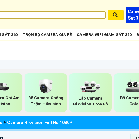
Came
Sát 3
 SÁT 360
TRỌN BỘ CAMERA GIÁ RẺ
CAMERA WIFI GIÁM SÁT 360
Đ
ra Ghi Âm
Bộ Camera Chống
Bộ Camer
Lắp Camera
vision
Trộm Hikvision
Colo
Hikvision Trọn Bộ
Bộ
Camera Hikvision Full Hd 1080P
m
Tr