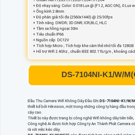
+ Độ nhạy sáng: Color: 0.018 Lux @ (F1.2, AGC ON), 0 Lux wi
+ Ống kính 2.8mm
+ Độ phân giải tối đa (2560x1440) @ 25/30fps
+ Tính năng DWDR; 3D DNR; ICR;BLC, HLC
+ Tầm xa hồng ngoại 30m
+ Tiêu chuẩn IP66
+ Nguồn cấp DC12V
+ Tích hợp Micro ; Tích hợp khe cắm thẻ nhớ tối đa 128GB
+ Hỗ trợ Wifi 2.4Ghz , chuẩn IEEE 802.11b/g/n , khoảng cá
DS-7104NI-K1/W/M(
Đầu Thu Camera Wifi Không Dây Đầu Ghi
DS-7104NI-K1/W/M
thiết kế bởi Hikvision, một trong những công ty hàng đầu trong 
cậy cao.
Thiết bị này được trang bị công nghệ Wifi không dây tiên tiế
Công nghệ Ai được tích hợp Công ty An Thành Phát Camera có t
rà với việc kéo dây.