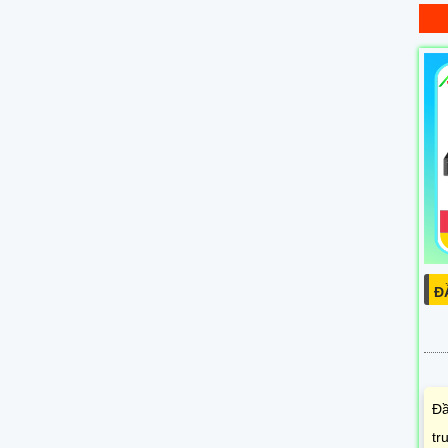
Đ
Đầ
tr