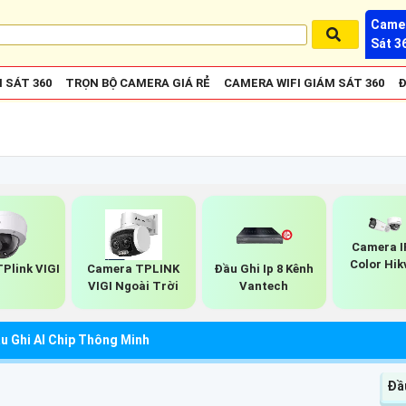
Camer
Sát 3
 SÁT 360
TRỌN BỘ CAMERA GIÁ RẺ
CAMERA WIFI GIÁM SÁT 360
Đ
Camera I
Color Hik
Plink VIGI
Camera TPLINK
Đầu Ghi Ip 8 Kênh
VIGI Ngoài Trời
Vantech
u Ghi AI Chip Thông Minh
Đầ