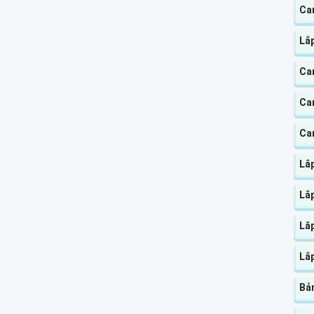
Ca
Lắ
Ca
Ca
Ca
Lắ
Lắ
Lă
Lắp
Bản