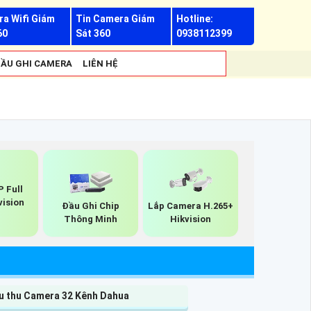
a Wifi Giám
Tin Camera Giám
Hotline:
60
Sát 360
0938112399
ẦU GHI CAMERA
LIÊN HỆ
P Full
vision
Đầu Ghi Chip
Lắp Camera H.265+
Thông Minh
Hikvision
u thu Camera 32 Kênh Dahua