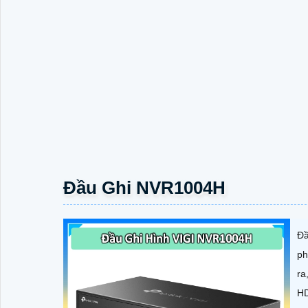
Đầu Ghi NVR1004H
Đầ
ph
ra
HD