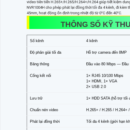
video tiên tiến H.265+/H.265/H.264+/H.264 giúp tiết kiệm dun
NVR1004H cho phép phát lại đồng thời tối đa 4 kênh, đi kèm th
45mm, hoạt động ổn định trong nhiệt độ từ 0°C đến 40°C.
THÔNG SỐ KỸ THU
Số kênh
4 kênh
Độ phân giải tối đa
Hỗ trợ camera đến 8MP
Băng thông
Đầu vào 80 Mbps — Đầu 
Cổng kết nối
1× RJ45 10/100 Mbps
1× HDMI, 1× VGA
2× USB 2.0
Lưu trữ
1× HDD SATA (hỗ trợ tối
Chuẩn nén video
H.265+ / H.265 / H.264+ 
Phát lại đồng thời
Tối đa 4 kênh (giới hạn k