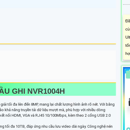
Đầ
cù
Ul
tổ
hợ
ĐẦU GHI NVR1004H
iải tối đa lên đến 8MP, mang lại chất lượng hình ảnh rõ nét. Với băng
 khả năng truyền tải dữ liệu mượt mà, phù hợp với nhiều dòng
ng kết nối HDMI, VGA và RJ45 10/100Mbps, kèm theo 2 cổng USB 2.0
ng tối đa 10TB, đáp ứng nhu cầu lưu video dài ngày. Công nghệ nén