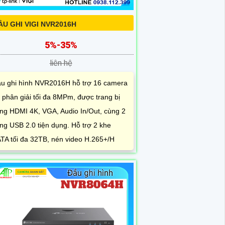
ẦU GHI VIGI NVR2016H
5%-35%
liên hệ
u ghi hình NVR2016H hỗ trợ 16 camera
 phân giải tối đa 8MPm, được trang bị
ng HDMI 4K, VGA, Audio In/Out, cùng 2
ng USB 2.0 tiện dụng. Hỗ trợ 2 khe
TA tối đa 32TB, nén video H.265+/H