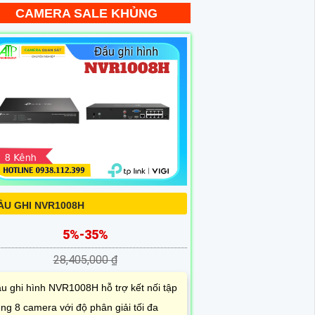
CAMERA SALE KHỦNG
ẦU GHI NVR1008H
5%-35%
28,405,000 ₫
u ghi hình NVR1008H hỗ trợ kết nối tập
ung 8 camera với độ phân giải tối đa