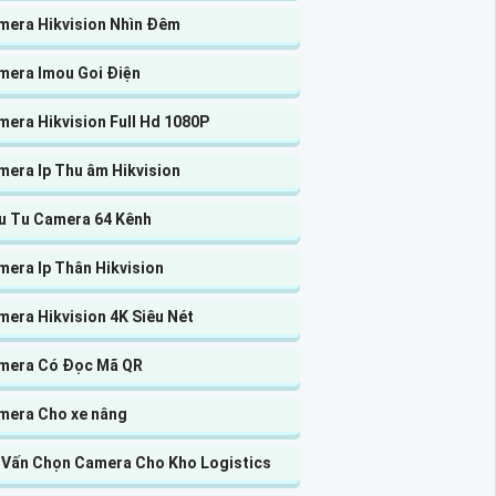
mera Hikvision Nhìn Đêm
mera Imou Goi Điện
era Hikvision Full Hd 1080P
mera Ip Thu âm Hikvision
u Tu Camera 64 Kênh
mera Ip Thân Hikvision
era Hikvision 4K Siêu Nét
mera Có Đọc Mã QR
mera Cho xe nâng
 Vấn Chọn Camera Cho Kho Logistics