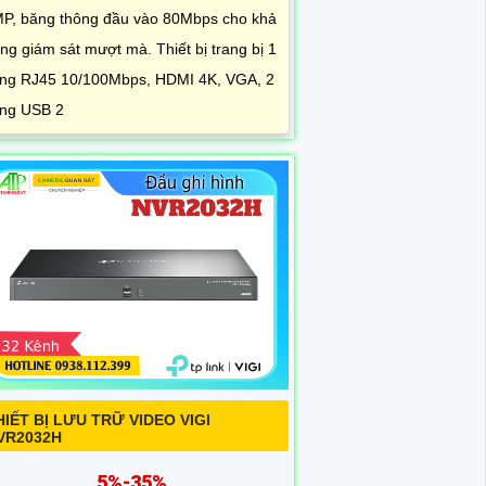
P, băng thông đầu vào 80Mbps cho khả
ng giám sát mượt mà. Thiết bị trang bị 1
ng RJ45 10/100Mbps, HDMI 4K, VGA, 2
ng USB 2
HIẾT BỊ LƯU TRỮ VIDEO VIGI
VR2032H
5%-35%