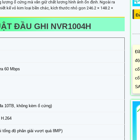
g lượng ổ cứng mà vẫn giữ chất lượng hình ảnh ổn định. Ngoài ra
iết kế vỏ kim loại bền chắc, kích thước nhỏ gọn 246.2 × 148.2 ×
Đ
ẬT ĐẦU GHI NVR1004H
Đầ
độ
ra 60 Mbps
cổ
cổ
SA
 đa 10TB, không kèm ổ cứng)
/ H.264
hi tổng độ phân giải vượt quá 8MP)