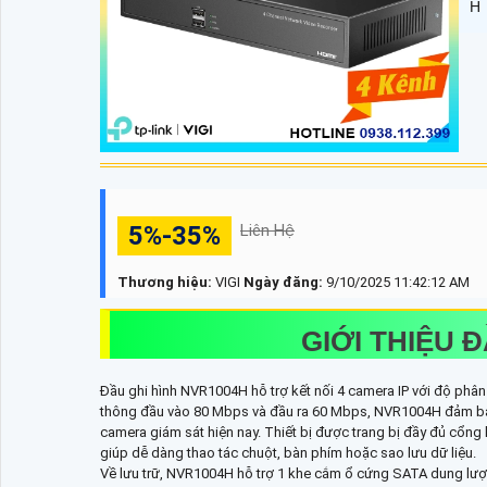
H
5%-35%
Liên Hệ
Thương hiệu:
VIGI
Ngày đăng:
9/10/2025 11:42:12 AM
GIỚI THIỆU 
Đầu ghi hình NVR1004H hỗ trợ kết nối 4 camera IP với độ phân g
thông đầu vào 80 Mbps và đầu ra 60 Mbps, NVR1004H đảm bảo
camera giám sát hiện nay. Thiết bị được trang bị đầy đủ cổ
giúp dễ dàng thao tác chuột, bàn phím hoặc sao lưu dữ liệu.
Về lưu trữ, NVR1004H hỗ trợ 1 khe cắm ổ cứng SATA dung lượ