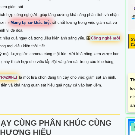
mera giám sát.
ch hợp công nghệ AI, giúp tăng cường khả năng phân tích và nhận
 hơn. ⭐
Mang lại sự khác biệt
rất chất lượng trong việc giám sát và
nh vi đe dọa.
 hiệu quả ngay cả trong điều kiện ánh sáng yếu. 🎛
Công nghệ mới
X
C
ong mọi điều kiện thời tiết.
 lý một lượng lớn camera cùng một lúc. Với khả năng xem được ban
bị này thích hợp cho việc lắp đặt và giám sát trong các kho hàng,
R4208-EI
là một lựa chọn đáng tin cậy cho việc giám sát an ninh,
Th
ên tiến và khả năng quan sát hiệu quả ngay cả vào ban đêm.
lự
ni
ản
ẠY CÙNG PHÂN KHÚC CÙNG
THƯƠNG HIỆU