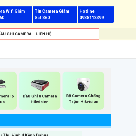
ra Wifi Giám
Tin Camera Giám
Hotline:
60
Sát 360
0938112399
ẦU GHI CAMERA
LIÊN HỆ
Bộ Camera Chống
mera Ip
Đầu Ghi 8 Camera
Trộm Hikvision
hua
Hikvision
u Thu Hình 4 Kênh Dahua