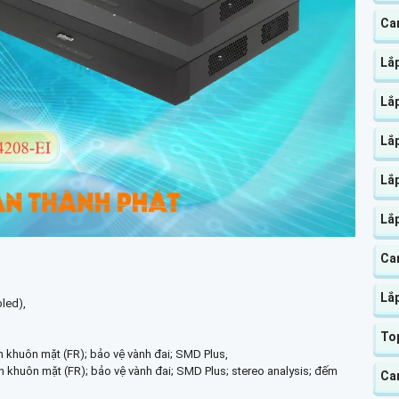
Cam
Lắ
Lắp
Lắ
Lắ
Lắ
Cam
Lắp
led),
To
ch khuôn mặt (FR); bảo vệ vành đai; SMD Plus,
h khuôn mặt (FR); bảo vệ vành đai; SMD Plus; stereo analysis; đếm
Ca