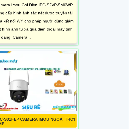
mera Imou Gọi Điện IPC-S2VP-5M0WR
ng cấp hình ảnh sắc nét được truyền tải
a kết nối Wifi cho phép người dùng giám
t hình ảnh từ xa qua điện thoại máy tính
 dàng. Camera...
PC-S31FEP CAMERA IMOU NGOÀI TRỜI
MP