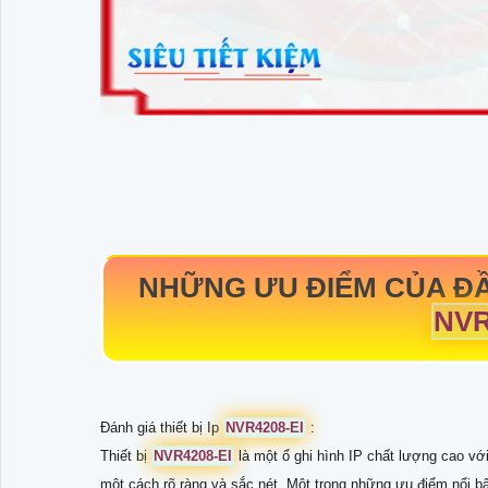
NHỮNG ƯU ĐIỂM CỦA ĐẦU
NVR
Đánh giá thiết bị Ip
NVR4208-EI
:
Thiết bị
NVR4208-EI
là một ổ ghi hình IP chất lượng cao với
một cách rõ ràng và sắc nét. Một trong những ưu điểm nổi bật