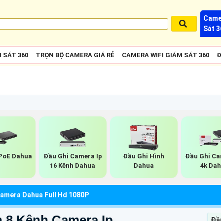
Came
Sát 3
 SÁT 360
TRỌN BỘ CAMERA GIÁ RẺ
CAMERA WIFI GIÁM SÁT 360
Đ
PoE Dahua
Đầu Ghi Camera Ip
Đầu Ghi Hình
Đầu Ghi Ca
16 Kênh Dahua
Dahua
4k Da
amera Dahua Full Hd 1080P
h 8 Kênh Camera Ip
Đầ