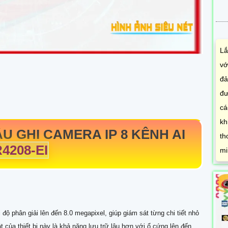
Lắ
vớ
đả
đư
cá
kh
 GHI CAMERA IP 8 KÊNH AI
th
4208-EI
mi
 độ phân giải lên đến 8.0 megapixel, giúp giám sát từng chi tiết nhỏ
 của thiết bị này là khả năng lưu trữ lâu hơn với ổ cứng lên đến