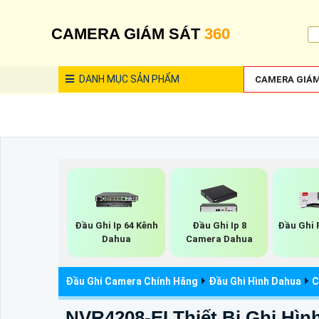
CAMERA GIÁM SÁT
360
DANH MỤC
SẢN PHẨM
CAMERA GIÁM
Đầu Ghi Ip 64 Kênh
Đầu Ghi Ip 8
Đầu Ghi 
Dahua
Camera Dahua
Đầu Ghi Camera Chính Hãng
Đầu Ghi Hình Dahua
C
NVR4208-EI Thiết Bị Ghi Hìn