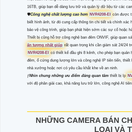
16TB, giúp bạn dễ dàng lưu trữ và quản lý dữ liệu từ các ca
🛡
Công nghệ chất lượng cao hơn
NVR4208-EI
còn được tí
biết hình ảnh, từ đó cung cấp thông tin chi tiết và chính xác
bảo vệ công trình, giúp bạn phát hiện sớm các sự cố hoặc hà
Thiết bị cũng hỗ trợ công nghệ ban đêm ONVIF, giúp quan sát
ấn tượng nhất giúp
rất quan trọng khi cần giám sát 24/24 tr
NVR4208-EI
có thiết kế đầu ghi 8 kênh, cho phép bạn quản
đêm, ổ cứng dung lượng lớn và công nghệ IP tiên tiến, thiết 
nhà xưởng hoặc nơi có yêu cầu khắt khe về an ninh.
ƒ
Nhìn chung những ưu điểm đáng quan tâm
thiết bị Ip
NV
với độ phân giải cao, khả năng lưu trữ lớn, công nghệ AI ti
NHỮNG CAMERA BÁN CH
LOẠI VÀ 