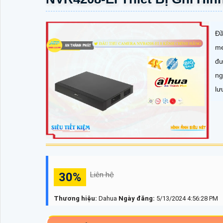
Đ
me
đư
ng
lư
30%
Liên hệ
Thương hiệu:
Dahua
Ngày đăng:
5/13/2024 4:56:28 PM