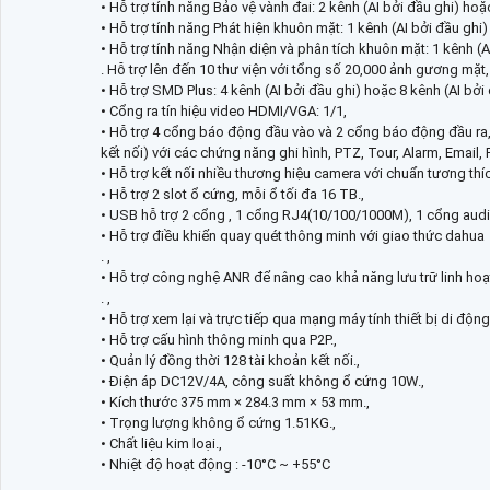
• Hỗ trợ tính năng Bảo vệ vành đai: 2 kênh (AI bởi đầu ghi) hoặ
• Hỗ trợ tính năng Phát hiện khuôn mặt: 1 kênh (AI bởi đầu ghi
• Hỗ trợ tính năng Nhận diện và phân tích khuôn mặt: 1 kênh (A
. Hỗ trợ lên đến 10 thư viện với tổng số 20,000 ảnh gương mặt,
• Hỗ trợ SMD Plus: 4 kênh (AI bởi đầu ghi) hoặc 8 kênh (AI bởi
• Cổng ra tín hiệu video HDMI/VGA: 1/1,
• Hỗ trợ 4 cổng báo động đầu vào và 2 cổng báo động đầu ra,
kết nối) với các chứng năng ghi hình, PTZ, Tour, Alarm, Email, F
• Hỗ trợ kết nối nhiều thương hiệu camera với chuẩn tương thích 
• Hỗ trợ 2 slot ổ cứng, mỗi ổ tối đa 16 TB.,
• USB hỗ trợ 2 cổng , 1 cổng RJ4(10/100/1000M), 1 cổng audio
• Hỗ trợ điều khiển quay quét thông minh với giao thức dahua
. ,
• Hỗ trợ công nghệ ANR để nâng cao khả năng lưu trữ linh ho
. ,
• Hỗ trợ xem lại và trực tiếp qua mạng máy tính thiết bị di động
• Hỗ trợ cấu hình thông minh qua P2P.,
• Quản lý đồng thời 128 tài khoản kết nối.,
• Điện áp DC12V/4A, công suất không ổ cứng 10W.,
• Kích thước 375 mm × 284.3 mm × 53 mm.,
• Trọng lượng không ổ cứng 1.51KG.,
• Chất liệu kim loại.,
• Nhiệt độ hoạt động : -10°C ~ +55°C