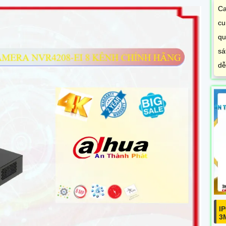
Ca
cu
qu
sá
dễ
I
3