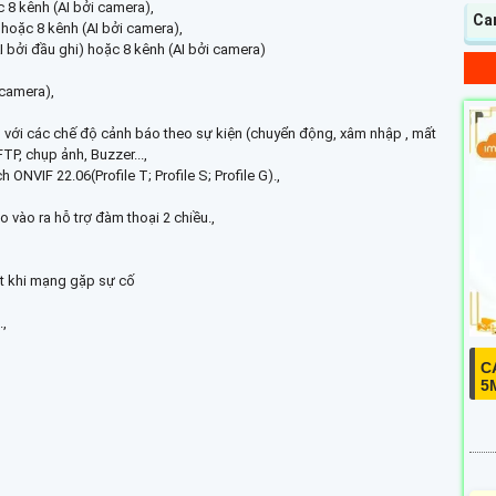
c 8 kênh (AI bởi camera),
Ca
) hoặc 8 kênh (AI bởi camera),
I bởi đầu ghi) hoặc 8 kênh (AI bởi camera)
 camera),
 với các chế độ cảnh báo theo sự kiện (chuyển động, xâm nhập , mất
TP, chụp ảnh, Buzzer...,
ONVIF 22.06(Profile T; Profile S; Profile G).,
 vào ra hỗ trợ đàm thoại 2 chiều.,
ạt khi mạng gặp sự cố
.,
C
5