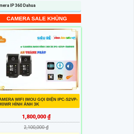
mera IP 360 Dahua
CAMERA SALE KHỦNG
AMERA WIFI IMOU GỌI ĐIỆN IPC-S2VP-
M0WR HÌNH ẢNH 3K
1,800,000 ₫
2,100,000 ₫