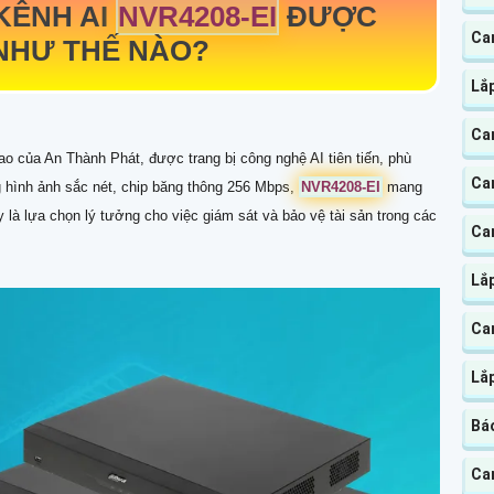
 KÊNH AI
NVR4208-EI
ĐƯỢC
Ca
NHƯ THẾ NÀO?
Lắ
Ca
o của An Thành Phát, được trang bị công nghệ AI tiên tiến, phù
Ca
 hình ảnh sắc nét, chip băng thông 256 Mbps,
NVR4208-EI
mang
ây là lựa chọn lý tưởng cho việc giám sát và bảo vệ tài sản trong các
Ca
Lắ
Ca
Lắ
Báo
Ca