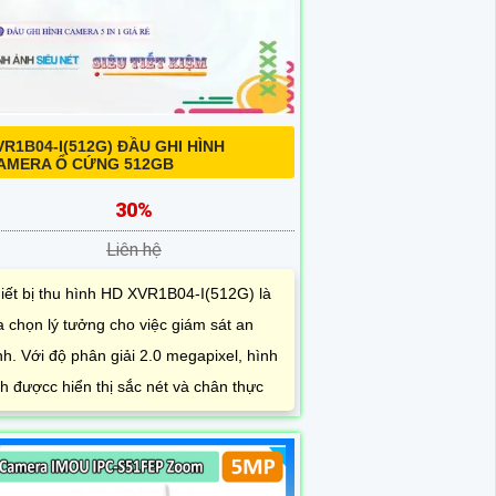
VR1B04-I(512G) ĐẦU GHI HÌNH
AMERA Ổ CỨNG 512GB
30%
Liên hệ
iết bị thu hình HD XVR1B04-I(512G) là
a chọn lý tưởng cho việc giám sát an
nh. Với độ phân giải 2.0 megapixel, hình
h đượcc hiển thị sắc nét và chân thực