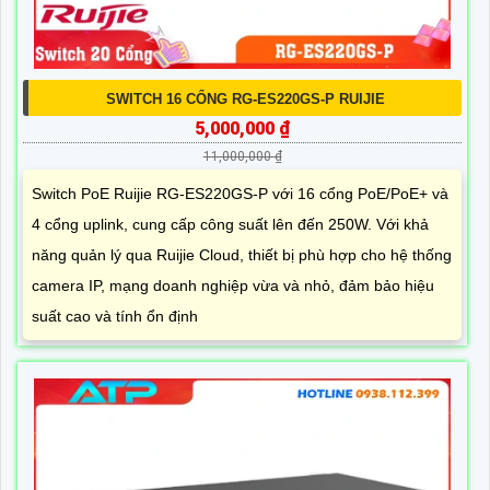
SWITCH 16 CỔNG RG-ES220GS-P RUIJIE
5,000,000 ₫
11,000,000 ₫
Switch PoE Ruijie RG-ES220GS-P với 16 cổng PoE/PoE+ và
4 cổng uplink, cung cấp công suất lên đến 250W. Với khả
năng quản lý qua Ruijie Cloud, thiết bị phù hợp cho hệ thống
camera IP, mạng doanh nghiệp vừa và nhỏ, đảm bảo hiệu
suất cao và tính ổn định