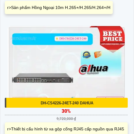
r>Sản phẩm Hồng Ngoại 10m H.265+/H.265/H.264+/H
DH-CS4226-24ET-240 DAHUA
30%
9,720,000 ₫
r>Thiết bị cấu hình từ xa gộp cổng RJ45 cấp nguồn qua RJ45