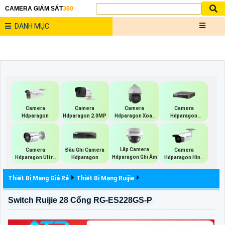
CAMERA GIÁM SÁT
360
DANH MỤC
Camera
Camera
Camera
Camera
Hdparagon
Hdparagon 2.0MP
Hdparagon Xoay
Hdparagon
360 Độ
Starlight
Lắp Camera
Camera
Đầu Ghi Camera
Camera
Hdparagon Ghi Âm
Hdparagon Ultra
Hdparagon
Hdparagon Hình
2K
Ảnh 4K
Thiết Bị Mạng Giá Rẻ
Thiết Bị Mạng Ruijie
Switch Ruijie 28 Cổng RG-ES228GS-P