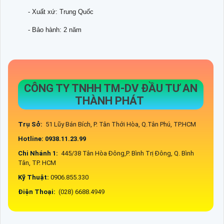
- Xuất xứ: Trung Quốc
- Bảo hành: 2 năm
CÔNG TY TNHH TM-DV ĐẦU TƯ AN
THÀNH PHÁT
Trụ Sở:
51 Lũy Bán Bích, P. Tân Thới Hòa, Q.Tân Phú, TP.HCM
Hotline: 0938.11.23.99
Chi Nhánh 1:
445/38 Tân Hòa Đông,P. Bình Trị Đông, Q. Bình
Tân, TP. HCM
Kỹ Thuật:
0906.855.330
Điện Thoại:
(028) 6688.4949