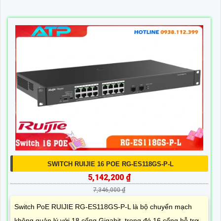
SWITCH RUIJIE 16 POE RG-ES118GS-P-L
5,142,200 ₫
7,346,000 ₫
Switch PoE RUIJIE RG-ES118GS-P-L là bộ chuyển mạch
không quản lý với 18 cổng Gigabit, trong đó 16 cổng hỗ trợ