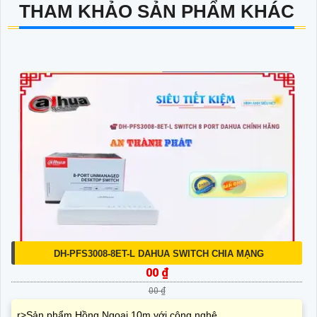
THAM KHẢO SẢN PHẨM KHÁC
DH-PFS3008-8ET-L DAHUA SWITCH CHIA MẠNG
00 ₫
00 ₫
r>Sản phẩm Hồng Ngoại 10m với công nghệ