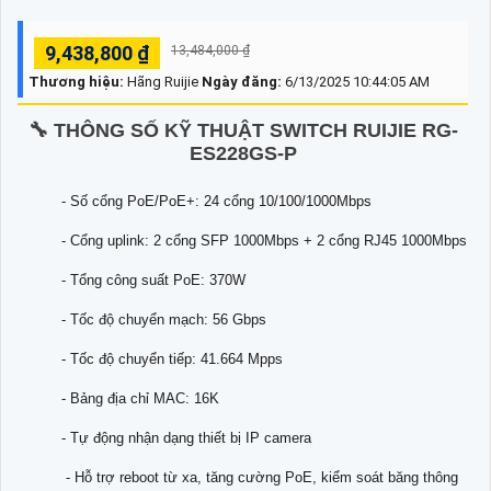
9,438,800 ₫
13,484,000 ₫
Thương hiệu:
Hãng Ruijie
Ngày đăng:
6/13/2025 10:44:05 AM
🔧 THÔNG SỐ KỸ THUẬT SWITCH RUIJIE RG-
ES228GS-P
- Số cổng PoE/PoE+: 24 cổng 10/100/1000Mbps
- Cổng uplink: 2 cổng SFP 1000Mbps + 2 cổng RJ45 1000Mbps
- Tổng công suất PoE: 370W
- Tốc độ chuyển mạch: 56 Gbps
- Tốc độ chuyển tiếp: 41.664 Mpps
- Bảng địa chỉ MAC: 16K
- Tự động nhận dạng thiết bị IP camera
- Hỗ trợ reboot từ xa, tăng cường PoE, kiểm soát băng thông