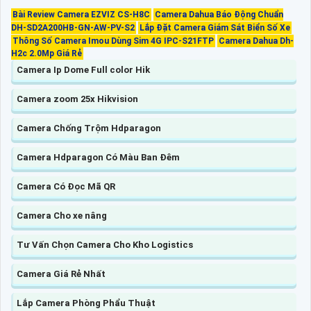
Bài Review Camera EZVIZ CS-H8C
Camera Dahua Báo Động Chuẩn
DH-SD2A200HB-GN-AW-PV-S2
Lắp Đặt Camera Giám Sát Biển Số Xe
Thông Số Camera Imou Dùng Sim 4G IPC-S21FTP
Camera Dahua Dh-
H2c 2.0Mp Giá Rẻ
Camera Ip Dome Full color Hik
Camera zoom 25x Hikvision
Camera Chống Trộm Hdparagon
Camera Hdparagon Có Màu Ban Đêm
Camera Có Đọc Mã QR
Camera Cho xe nâng
Tư Vấn Chọn Camera Cho Kho Logistics
Camera Giá Rẻ Nhất
Lắp Camera Phòng Phẩu Thuật