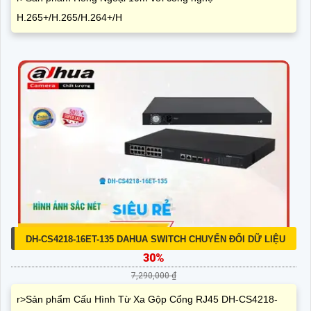
H.265+/H.265/H.264+/H
DH-CS4218-16ET-135 DAHUA SWITCH CHUYỂN ĐỔI DỮ LIỆU
30%
7,290,000 ₫
r>Sản phẩm Cấu Hình Từ Xa Gộp Cổng RJ45 DH-CS4218-