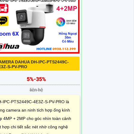
AMERA DAHUA DH-IPC-PTS2449C-
E3Z-S-PV-PRO
5%-35%
liên hệ
-IPC-PTS2449C-4E3Z-S-PV-PRO là
ng camera an ninh tích hợp ống kính
p 4MP + 2MP cho góc nhìn toàn cảnh
t hợp chi tiết sắc nét nhờ công nghệ