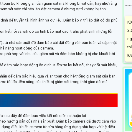
 sát toàn bộ không gian cần giám sát mà không bị vật cản, hãy nhớ rằng
 xét việc chỉ nên lắp đặt camera ở những vị trí không bị ảnh
ịnh để truyền tải hình ảnh và dữ liệu. Đảm bảo vị trí lắp đặt có độ phủ
KX
2.
n kết nối và wifi đó có tính bảo mật cao, trahs phát sinh những lỗi
ng
ặt từ nhà sản xuất để đảm bảo cài đặt đúng và hoàn toàn và cập nhật
th
khả năng hoạt động của camera.
ho phù hợp với nhu cầu giám sát và đảm bảo không bị che khuất bởi
lư
để đảm bảo hoạt động ổn định. Kiểm tra lỗi kết nối, thay đổi mật khẩu,
ên nhẫn để đảm bảo hiệu quả và an toàn cho hệ thống giám sát của bạn.
ợc tối đa tiềm năng của thiết bị giám sát trong thời gian dài mà
FI CHO CAMERA EZVIZ C1C
 sau đây để đảm bảo việc kết nối diễn ra thuận lợi:
a theo hướng dẫn của nhà sản xuất. Đảm bảo camera đã được cắm vào
ứng dụng điều khiển camera từ cửa hàng ứng dụng phù hợp với hệ điều