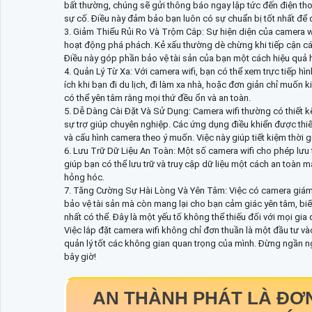
bất thường, chúng sẽ gửi thông báo ngay lập tức đến điện tho
sự cố. Điều này đảm bảo bạn luôn có sự chuẩn bị tốt nhất để 
3. Giảm Thiểu Rủi Ro Và Trộm Cắp: Sự hiện diện của camera wi
hoạt động phá phách. Kẻ xấu thường dè chừng khi tiếp cận các
Điều này góp phần bảo vệ tài sản của bạn một cách hiệu quả 
4. Quản Lý Từ Xa: Với camera wifi, bạn có thể xem trực tiếp hì
ích khi bạn đi du lịch, đi làm xa nhà, hoặc đơn giản chỉ muốn k
có thể yên tâm rằng mọi thứ đều ổn và an toàn.
5. Dễ Dàng Cài Đặt Và Sử Dụng: Camera wifi thường có thiết k
sự trợ giúp chuyên nghiệp. Các ứng dụng điều khiển được thiế
và cấu hình camera theo ý muốn. Việc này giúp tiết kiệm thời gi
6. Lưu Trữ Dữ Liệu An Toàn: Một số camera wifi cho phép lưu t
giúp bạn có thể lưu trữ và truy cập dữ liệu một cách an toàn m
hỏng hóc.
7. Tăng Cường Sự Hài Lòng Và Yên Tâm: Việc có camera giám s
bảo vệ tài sản mà còn mang lại cho bạn cảm giác yên tâm, bi
nhất có thể. Đây là một yếu tố không thể thiếu đối với mọi gia
Việc lắp đặt camera wifi không chỉ đơn thuần là một đầu tư và
quản lý tốt các không gian quan trọng của mình. Đừng ngần ng
bây giờ!
AN THÀNH PHÁT LÀ ĐƠN