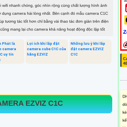
 wifi nhanh chóng, góc nhìn rộng cùng chất lượng hình ảnh
 sử dụng camera hài lòng nhất. Bên cạnh đó mẫu camera C1C
 tương tác tốt hơn chỉ bằng vài thao tác đơn giản trên điện
nhớ cũng mang lại cho camera khả năng hoạt động độc lập tốt
 Phát là
Lợi ích khi lắp đặt
Những lưu ý khi lắp
ắp camera
camera cube C1C của
đặt camera EZVIZ
C uy tín
hãng EZVIZ
C1C
C
u
4
DH
AMERA EZVIZ C1C
dò
ké
kế