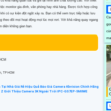
có khả năng quan sát và ghi lại hình ảnh chất lượng cao. Với thiết
việc monitor gia đình, văn phòng hay nhà hàng. Được tích hợp công
hi có sự kiện đột ngột xảy ra. Bạn có thể xem trực tiếp hoặc lưu
Ca
ng theo dõi mọi hoạt động mọi lúc mọi nơi. Với khả năng quay ngang
gọ
n diện không gian bạn.
cù
ma
dụ
P.HCM
ân, TP HCM
 Tại Nhà Giá Rẻ Hiệu Quả
Báo Giá Camera Kbvision Chính Hãng
 Z
Giới Thiệu Camera 3K Ngoài Trời IPC-GS7EP-5M0WE