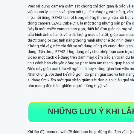
Việc sử dụng camera giám sát không chỉ đơn giản là bảo vệ an
việc quản lý an ninh và giám sát tại các công ty, cửa hàng, 
hiệu nổi tiếng, EZVIZ là một trong những thương hiệu nổi bật 
dòng camera EZVIZ Cube C1C là một trong những sản phẩm đ
Đây là một chiếc camera nhỏ gọn, thiết kế đơn giản nhưng vô 
cấp hình ảnh sắc nét và chất lượng màu sắc tốt, giúp bạn quan
được trang bị các tính năng thông minh như chế độ nhìn đêm 
Không chỉ vậy, việc cài đặt và sử dụng cũng vô cùng đơn giản
dụng điện thoại EZVIZ. Ứng dụng này cho phép bạn xem trực ti
video một cách dễ dàng trên đám mây, đảm bảo an toàn dữ liệ
như cảnh báo chuyển động và phát hiện âm thanh, giúp bạn nh
Điều này giúp bạn bảo vệ ngôi nhà hay không gian làm việc mộ
Nhìn chung, với thiết kế nhỏ gọn, độ phân giải cao và tính n
ai đang tìm kiếm một giải pháp giám sát đơn giản, hiệu quả v
còn mang đến trải nghiệm người dùng tuyệt vời.
NHỮNG LƯU Ý KHI LẮ
Khi lắp đặt camera wifi để đảm bảo hoạt động ổn định và hiệu