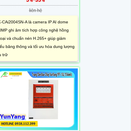
liên hệ
-CAi2004SN-A là camera IP AI dome
0MP ghi âm tích hợp công nghệ hồng
oại và chuẩn nén H.265+ giúp giảm
iểu băng thông và tối ưu hóa dung lượng
u trữ