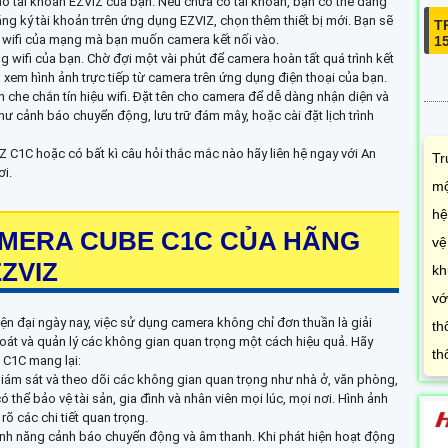
ào tài khoản EZVIZ của bạn. Nếu chưa có tài khoản, bạn có thể đăng
ng ký tài khoản trrên ứng dụng EZVIZ, chọn thêm thiết bị mới. Bạn sẽ
T
 wifi của mạng mà bạn muốn camera kết nối vào.
1
g wifi của bạn. Chờ đợi một vài phút để camera hoàn tất quá trình kết
h xem hình ảnh trực tiếp từ camera trên ứng dụng điện thoại của bạn.
 che chắn tín hiệu wifi. Đặt tên cho camera để dễ dàng nhận diện và
như cảnh báo chuyển động, lưu trữ đám mây, hoặc cài đặt lịch trình
 C1C hoặc có bất kì câu hỏi thắc mắc nào hãy liên hệ ngay với An
Tr
ơi.
mộ
hệ
CAMERA CUBE C1C CỦA HÃNG
vệ
ZVIZ
kh
vớ
iện đại ngày nay, việc sử dụng camera không chỉ đơn thuần là giải
th
oát và quản lý các không gian quan trọng một cách hiệu quả. Hãy
th
 C1C mang lại:
giám sát và theo dõi các không gian quan trọng như nhà ở, văn phòng,
thể bảo vệ tài sản, gia đình và nhân viên mọi lúc, mọi nơi. Hình ảnh
õ các chi tiết quan trọng.
ính năng cảnh báo chuyển động và âm thanh. Khi phát hiện hoạt động