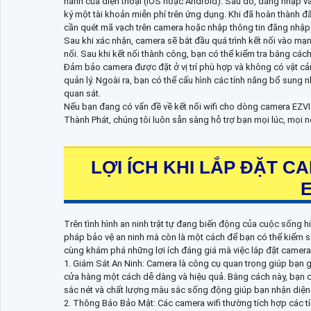
hành của điện thoại (iOS hoặc Android). Sau đó, đăng nhập v
ký một tài khoản miễn phí trên ứng dụng. Khi đã hoàn thành đă
cần quét mã vạch trên camera hoặc nhập thông tin đăng nhập
Sau khi xác nhận, camera sẽ bắt đầu quá trình kết nối vào mạn
nối. Sau khi kết nối thành công, bạn có thể kiểm tra bằng các
Đảm bảo camera được đặt ở vị trí phù hợp và không có vật cản
quản lý. Ngoài ra, bạn có thể cấu hình các tính năng bổ sung 
quan sát.
Nếu bạn đang có vấn đề về kết nối wifi cho dòng camera EZVIZ
Thành Phát, chúng tôi luôn sẵn sàng hỗ trợ bạn mọi lúc, mọi n
LỢI ÍCH KHI LẮP ĐẶT 
E
Trên tình hình an ninh trật tự đang biến động của cuộc sống h
pháp bảo vệ an ninh mà còn là một cách để bạn có thể kiểm s
cùng khám phá những lợi ích đáng giá mà việc lắp đặt camera
1. Giám Sát An Ninh: Camera là công cụ quan trọng giúp bạn 
cửa hàng một cách dễ dàng và hiệu quả. Bằng cách này, bạn có 
sắc nét và chất lượng màu sắc sống động giúp bạn nhận diện r
2. Thông Báo Bảo Mật: Các camera wifi thường tích hợp các t