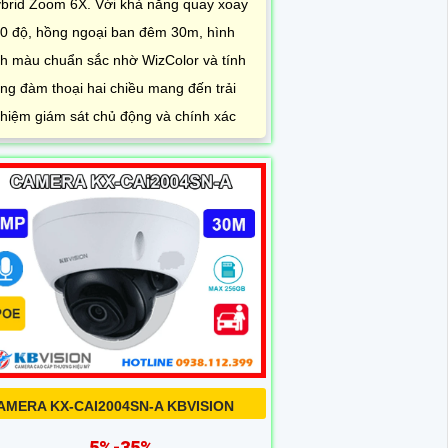
brid Zoom 6X. Với khả năng quay xoay
0 độ, hồng ngoại ban đêm 30m, hình
h màu chuẩn sắc nhờ WizColor và tính
ng đàm thoại hai chiều mang đến trải
hiệm giám sát chủ động và chính xác
AMERA KX-CAI2004SN-A KBVISION
5%-35%