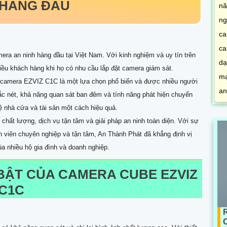
 HÀNG ĐẦU
nă
ng
ca
ca
ra an ninh hàng đầu tại Việt Nam. Với kinh nghiệm và uy tín trên
dạ
hiều khách hàng khi họ có nhu cầu lắp đặt camera giám sát.
mạ
 camera EZVIZ C1C là một lựa chọn phổ biến và được nhiều người
an
ắc nét, khả năng quan sát ban đêm và tính năng phát hiện chuyển
 nhà cửa và tài sản một cách hiệu quả.
ất lượng, dịch vụ tận tâm và giải pháp an ninh toàn diện. Với sự
n viên chuyên nghiệp và tận tâm, An Thành Phát đã khẳng định vị
ủa nhiều hộ gia đình và doanh nghiệp.
BẬT CỦA CAMERA CUBE EZVIZ
C1C