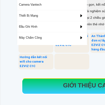
Camera Cube EZVIZ C1C với thiết kế nhỏ gọn, kết nối
Camera Vantech
full HD 1080p mang lại cho người dùng trải nghiệm
Thiết Bị Mạng
của EZVIZ còn sở hữu khả năng đàm thoại 2 chiều giúp
thoại, việc hỗ trợ lưu trữ dữ liệu trực tiếp trên thẻ 
Đầu Ghi Hình
Giới thiệu camera
Thông số kỹ thuật nổi
An Thành
Máy Chấm Công
EZVIZ C1C
bật của camera cube
đơn vị l
EZVIZ C1C
EZVIZ C1
hàng đầ
Hướng dẫn kết nối
wifi cho camera
EZVIZ C1C
GIỚI THIỆU C