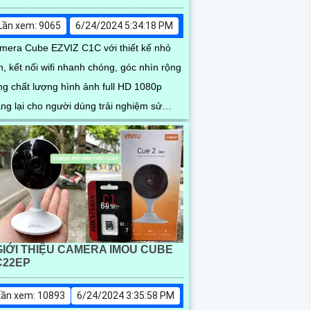
Lần xem: 9065
6/24/2024 5:34:18 PM
mera Cube EZVIZ C1C với thiết kế nhỏ
n, kết nối wifi nhanh chóng, góc nhìn rộng
ng chất lượng hình ảnh full HD 1080p
ng lại cho người dùng trải nghiệm sử
ng camera hài...
GIỚI THIỆU CAMERA IMOU CUBE
C22EP
Lần xem: 10893
6/24/2024 3:35:58 PM