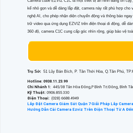
Camera cube EZVIZ C1C là một thiết bị an ninh đáng tin cậy, 
kế nhỏ gọn và dễ dàng lắp đặt, camera này rất phù hợp cho 
nghệ AI, cho phép nhận diện chuyển động và thông báo ngay k
trữ video qua ứng dụng EZVIZ trên điện thoại di động, dễ dà
360 độ, camera C1C cung cấp góc nhìn rộng, giúp bảo vệ toà
Trụ Sở:
51 Lũy Bán Bích, P. Tân Thới Hòa, Q.Tân Phú, T
Hotline: 0938.11.23.99
Chi Nhánh 1:
445/38 Tân Hòa Đông,P Bình Trị Đông, Bình T
Kỹ Thuật:
0906.855.330
Điện Thoại:
(028) 6688.4949
Lắp Đặt Camera Giám Sát Quận 7
Giải Pháp Lắp Camera
Hướng Dẫn Cài Camera Ezviz Trên Điện Thoại Từ A Đến