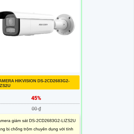
AMERA HIKVISION DS-2CD2683G2-
IZS2U
45%
00 ₫
mera giám sát DS-2CD2683G2-LIZS2U
ang bị chống trộm chuyên dụng với tính