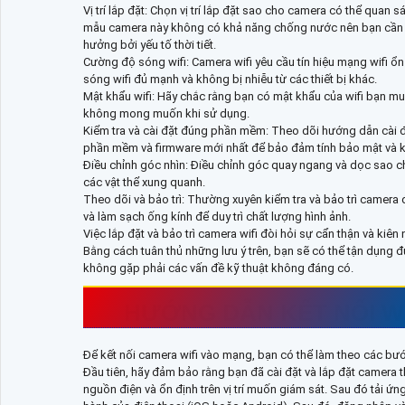
Vị trí lắp đặt: Chọn vị trí lắp đặt sao cho camera có thể quan
mẫu camera này không có khả năng chống nước nên bạn cần xem
hưởng bởi yếu tố thời tiết.
Cường độ sóng wifi: Camera wifi yêu cầu tín hiệu mạng wifi ổn đ
sóng wifi đủ mạnh và không bị nhiễu từ các thiết bị khác.
Mật khẩu wifi: Hãy chắc rằng bạn có mật khẩu của wifi bạn muố
không mong muốn khi sử dụng.
Kiểm tra và cài đặt đúng phần mềm: Theo dõi hướng dẫn cài đ
phần mềm và firmware mới nhất để bảo đảm tính bảo mật và 
Điều chỉnh góc nhìn: Điều chỉnh góc quay ngang và dọc sao c
các vật thể xung quanh.
Theo dõi và bảo trì: Thường xuyên kiểm tra và bảo trì camera 
và làm sạch ống kính để duy trì chất lượng hình ảnh.
Việc lắp đặt và bảo trì camera wifi đòi hỏi sự cẩn thận và ki
Bằng cách tuân thủ những lưu ý trên, bạn sẽ có thể tận dụng đư
không gặp phải các vấn đề kỹ thuật không đáng có.
HƯỚNG DẪN KẾT NỐI WI
Để kết nối camera wifi vào mạng, bạn có thể làm theo các bước
Đầu tiên, hãy đảm bảo rằng bạn đã cài đặt và lắp đặt camer
nguồn điện và ổn định trên vị trí muốn giám sát. Sau đó tải 