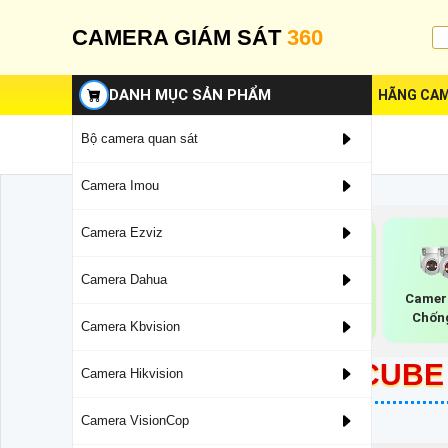
CAMERA GIÁM SÁT
360
DANH MỤC SẢN PHẨM
HÃNG CAM
Bộ camera quan sát
Camera Imou
Camera Ezviz
Camera Dahua
Lắp Camera Wifi
Camera Dahua
Camer
Dahua Xoay 360
Starlight
Chốn
Camera Kbvision
REVIEW CAMERA CUBE 
Camera Hikvision
Camera VisionCop
6/24/2024 5:34:18 PM