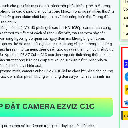
Hy
 ninh cho gia đình mà còn trở thành một phần không thể thiếu trong
36
văn phòng và các không gian công cộng khác. Trong số rất nhiều thương
với những sản phẩm chất lượng cao và tính năng hiện đại. Trong đó,
ản
áng chú ý.
nă
cùng hiệu quả. Với độ phân giải cao full HD 1080p, camera này cung
ng
 sát mọi chi tiết một cách rõ ràng. Đặc biệt, mẫu camera này còn
với hồng ngoại, giúp quan sát ngày đêm mà không bị gián đoạn.
. Bạn có thể dễ dàng cài đặt camera chỉ trong vài phút thông qua ứng
ếp hình ảnh từ camera, điều khiển góc quay và thậm chí có thể lưu trữ
u. Ngoài ra, EZVIZ Cube C1C còn tích hợp các tính năng thông minh
ận được thông báo ngay lập tức khi có sự kiện bất thường xảy ra.
t cách tối ưu và hiệu quả.
ăng thông minh, camera cube EZVIZ C1C là lựa chọn lý tưởng cho những
à tiết kiệm. Sản phẩm không chỉ mang đến sự yên tâm về an ninh mà
P ĐẶT CAMERA EZVIZ C1C
C
 quả, có một số lưu ý quan trọng sau đây bạn nên cân nhắc: