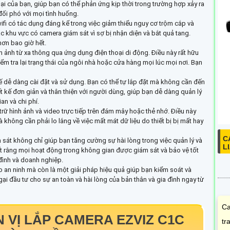
ại của bạn, giúp bạn có thể phản ứng kịp thời trong trường hợp xảy ra
đối phó với mọi tình huống.
fi có tác dụng đáng kể trong việc giảm thiểu nguy cơ trộm cắp và
 khu vực có camera giám sát vì sợ bị nhận diện và bắt quả tang.
hơn bao giờ hết.
nh ảnh từ xa thông qua ứng dụng điện thoại di động. Điều này rất hữu
iểm tra lại trạng thái của ngôi nhà hoặc cửa hàng mọi lúc mọi nơi. Bạn
ế dễ dàng cài đặt và sử dụng. Bạn có thể tự lắp đặt mà không cần đến
t kế đơn giản và thân thiện với người dùng, giúp bạn dễ dàng quản lý
an và chi phí.
rữ hình ảnh và video trực tiếp trên đám mây hoặc thẻ nhớ. Điều này
à không cần phải lo lắng về việc mất mát dữ liệu do thiết bị bị mất hay
C
át không chỉ giúp bạn tăng cường sự hài lòng trong việc quản lý và
L
ết rằng mọi hoạt động trong không gian được giám sát và bảo vệ tốt
 đình và doanh nghiệp.
o an ninh mà còn là một giải pháp hiệu quả giúp bạn kiểm soát và
ại đầu tư cho sự an toàn và hài lòng của bản thân và gia đình ngay từ
Ca
 VỊ LẮP CAMERA EZVIZ C1C
tr