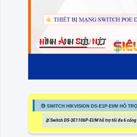
😓 SWITCH HIKVISION DS-E1P-EI/M HỖ T
🥇 Switch DS-3E1106P-EI/M hỗ trợ tối đa 6 cổng