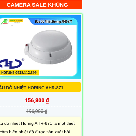
CAMERA SALE KHỦNG
ẦU DÒ NHIỆT HORING AHR-871
156,800 ₫
196,000 ₫
u dò nhiệt Horing AHR-871 là một thiết
 cảm biến nhiệt độ được sản xuất bởi