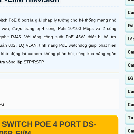
Cam
itch PoE 8 port là giải pháp lý tưởng cho hệ thống mạng nhỏ
Đầu
 vừa, được trang bị 4 cổng PoE 10/100 Mbps và 2 cổng
gabit RJ45. Với tổng công suất PoE 45W, thiết bị hỗ trợ
Lắp
uẩn 802. 1Q VLAN, tính năng PoE watchdog giúp phát hiện
Ca
 khởi động lại camera không phản hồi, cùng khả năng ngăn
ừa vòng lặp STP/RSTP.
Cam
Đầu
Ca
Ca
 PM
Tư
SWITCH POE 4 PORT DS-
Ca
06P-EI/M