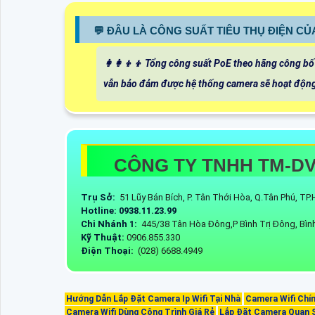
️💬 ĐÂU LÀ CÔNG SUẤT TIÊU THỤ ĐIỆN CỦ
👩‍👩‍👦‍👦 Tổng công suất PoE theo hãng công b
vẫn bảo đảm được hệ thống camera sẽ hoạt động
CÔNG TY TNHH TM-D
Trụ Sở:
51 Lũy Bán Bích, P. Tân Thới Hòa, Q.Tân Phú, T
Hotline: 0938.11.23.99
Chi Nhánh 1:
445/38 Tân Hòa Đông,P Bình Trị Đông, Bìn
Kỹ Thuật:
0906.855.330
Điện Thoại:
(028) 6688.4949
Hướng Dẫn Lắp Đặt Camera Ip Wifi Tại Nhà
Camera Wifi Chí
Camera Wifi Dùng Công Trình Giá Rẻ
Lắp Đặt Camera Quan 