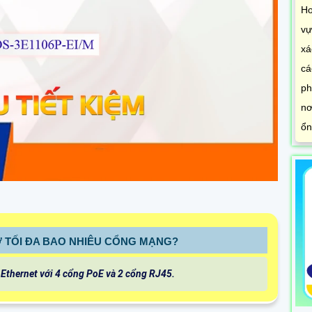
Ho
vự
xá
cá
ph
nơ
ổn
RỢ TỐI ĐA BAO NHIÊU CỔNG MẠNG?
 Ethernet với 4 cổng PoE và 2 cổng RJ45.