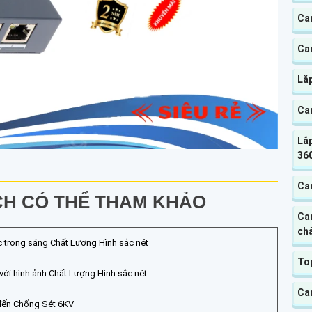
Cam
Ca
Lắ
Ca
Lắp
360
Ca
H CÓ THỂ THAM KHẢO
Ca
chấ
 trong sáng Chất Lượng Hình sắc nét
To
 với hình ảnh Chất Lượng Hình sắc nét
Ca
đến Chống Sét 6KV