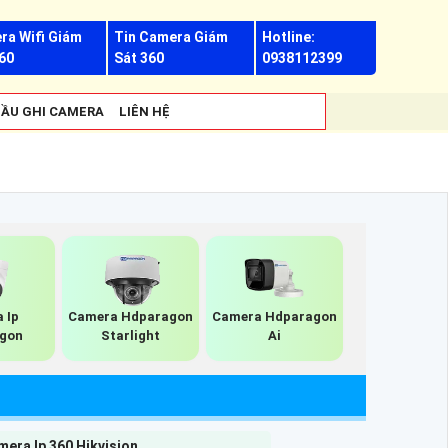
ra Wifi Giám
Tin Camera Giám
Hotline:
60
Sát 360
0938112399
ẦU GHI CAMERA
LIÊN HỆ
 Ip
Camera Hdparagon
Camera Hdparagon
gon
Starlight
Ai
era Ip 360 Hikvision