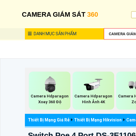
CAMERA GIÁM SÁT
360
DANH MỤC
SẢN PHẨM
CAMERA GIÁM
Camera Hdparagon
Camera Hdparagon
Camera 
Xoay 360 Độ
Hình Ảnh 4K
Z
Thiết Bị Mạng Giá Rẻ
Thiết Bị Mạng Hikvision
Came
Switch Poe 4 Port DS-3E1106