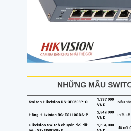
NHỮNG MẪU SWITC
1,337,000
Switch Hikvision DS-3E0508P-O
Màu sắc
VNĐ
2,849,000
Hãng Hikvision RG-ES110GDS-P
thiết kế
VNĐ
Hikvision Switch chuyển đổi dữ
2,604,000
độ nét 
liệu DS-3E0510P-E
VNĐ