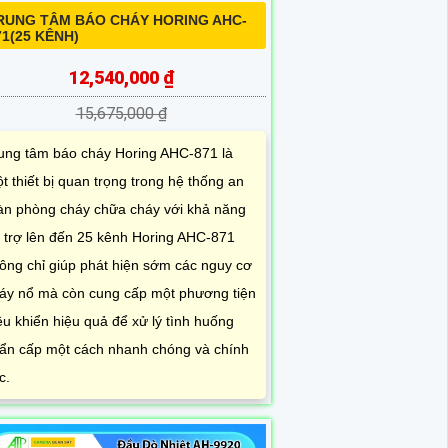
RUNG TÂM BÁO CHÁY HORING AHC-
71(25 KÊNH)
12,540,000 ₫
15,675,000 ₫
ung tâm báo cháy Horing AHC-871 là
t thiết bị quan trọng trong hệ thống an
àn phòng cháy chữa cháy với khả năng
 trợ lên đến 25 kênh Horing AHC-871
ông chỉ giúp phát hiện sớm các nguy cơ
áy nổ mà còn cung cấp một phương tiện
ều khiển hiệu quả để xử lý tình huống
ẩn cấp một cách nhanh chóng và chính
c.