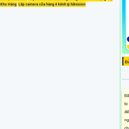
 Kho Hàng
Lắp camera cửa hàng 4 kênh ip hikvision
Đ
Đầ
bị
để
ng
ch