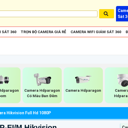
Came
Sát 3
 SÁT 360
TRỌN BỘ CAMERA GIÁ RẺ
CAMERA WIFI GIÁM SÁT 360
Đ
Hdparagon
Camera Hdparagon
Camera Hdparagon
Camera
oom
Có Màu Ban Đêm
Hdpara
ra Hikvision Full Hd 1080P
P-EI/M Hikvision
Cam