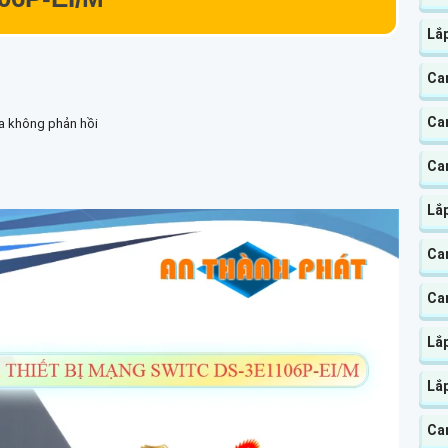
Lắ
Ca
Ca
ra không phản hồi
Ca
Lắ
Cam
Cam
Lắ
Lắp
Ca