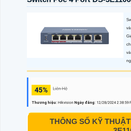
Sw
và
Gi
ch
và
ng
45%
Liên Hệ
Thương hiệu:
Hikvision
Ngày đăng:
12/28/2024 2:38:59
THÔNG SỐ KỸ THUẬT 
3E11