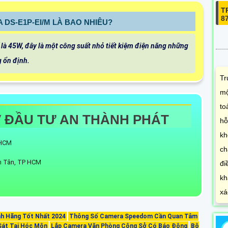
T
8
A DS-E1P-EI/M LÀ BAO NHIÊU?
ố là 45W, đây là một công suất nhỏ tiết kiệm điện năng những
 ổn định.
Tr
mộ
to
V ĐẦU TƯ AN THÀNH PHÁT
hỗ
kh
P.HCM
ch
h Tân, TP HCM
đi
kh
xá
nh Hãng Tốt Nhất 2024
Thông Số Camera Speedom Cần Quan Tâm
Sát Tại Hóc Môn
Lắp Camera Văn Phòng Công Sở Có Báo Động
Bộ