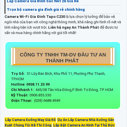
Lắp Camera Gia Đình Sắc Nét 2k Giá Rẻ
Trọn bộ camera gia đình giá rẻ chính hãng
Camera Wi-Fi Gia Đình Tapo C230
là lựa chọn lý tưởng để bảo vệ
ngôi nhà của bạn với công nghệ thông minh, khả năng ghi hình rõ nét và
tính năng tiện ích vượt trội.
Liên hệ ngay An Thành Phát
để được tư
vấn và mua hàng chính hãng với giá tốt nhất!
CÔNG TY TNHH TM-DV ĐẦU TƯ AN
THÀNH PHÁT
Trụ Sở:
51 Lũy Bán Bích, Khu Phố 11, Phường Phú Thạnh,
TP.HCM
Hotline: 0938.11.23.99
Chi Nhánh 1:
445/38 Tân Hòa Đông,P. Bình Trị Đông, TP. HCM
Kỹ Thuật:
0906.855.330
Điện Thoại:
(028) 6688.4949
Lắp Camera Xưởng May Giá Rẻ
Dự Án Lắp Camera Nhà Xưởng Sản
Xuất Chúng Tôi Đã Thi Công
Lắp Đặt Camera An Ninh Tại Thủ Đức