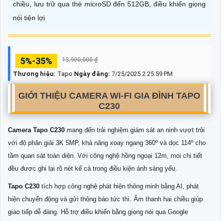
chiều, lưu trữ qua thẻ microSD đến 512GB, điều khiển giọng
nói tiện lợi
5%-35%
13,900,000 ₫
Thương hiệu:
Tapo
Ngày đăng:
7/25/2025 2:25:59 PM
GIỚI THIỆU CAMERA WI-FI GIA ĐÌNH TAPO
C230
Camera Tapo C230
mang đến trải nghiệm giám sát an ninh vượt trội
với độ phân giải 3K 5MP, khả năng xoay ngang 360º và dọc 114º cho
tầm quan sát toàn diện. Với công nghệ hồng ngoại 12m, mọi chi tiết
đều được ghi lại rõ nét kể cả trong điều kiện ánh sáng yếu.
Tapo C230
tích hợp công nghệ phát hiện thông minh bằng AI, phát
hiện chuyển động và gửi thông báo tức thì. Âm thanh hai chiều giúp
giao tiếp dễ dàng. Hỗ trợ điều khiển bằng giọng nói qua Google