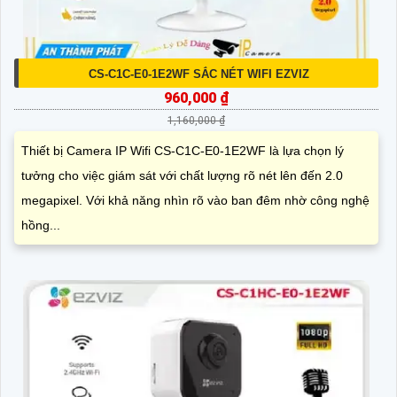
CS-C1C-E0-1E2WF SẮC NÉT WIFI EZVIZ
960,000 ₫
1,160,000 ₫
Thiết bị Camera IP Wifi CS-C1C-E0-1E2WF là lựa chọn lý
tưởng cho việc giám sát với chất lượng rõ nét lên đến 2.0
megapixel. Với khả năng nhìn rõ vào ban đêm nhờ công nghệ
hồng...