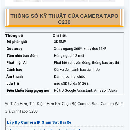
THÔNG SỐ KỸ THUẬT CỦA CAMERA TAPO
C230
Thông số
Chi tiết
Độ phân giải
3K 5MP
Góc xoay
Xoay ngang 360º, xoay dọc 114º
Tầm nhìn ban đêm
Hồng ngoại 12 mét
Phát hiện AI
Phát hiện chuyển động, thông báo tức thì
Cảnh báo
Còi và đèn cảnh báo tích hợp
Âm thanh
Đàm thoại hai chiều
Lưu trữ
microSD tối đa 512GB
Điều khiển bằng giọng nói
Hỗ trợ Google Assistant, Amazon Alexa
An Toàn Hơn, Tiết Kiệm Hơn Khi Chọn Bộ Camera Sau: Camera Wi-Fi
Gia ĐìnhTapo C230
Lắp Bộ Camera IP Giám Sát Bãi Xe