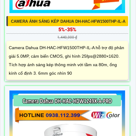
CAMERA ÁNH SÁNG KÉP DAHUA DH-HAC-HFW1500THP-IL-A
5%-35%
1,440,000 ₫
Camera Dahua DH-HAC-HFW1500THP-IL-A hỗ trợ độ phân
giải 5.0MP, cảm biến CMOS, ghi hình 25fps@2880×1620.
Tích hợp ánh sáng kép thông minh với tầm xa 80m, ống
kính cố định 3. 6mm góc nhìn 90