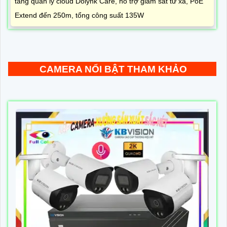
tảng quản lý cloud Dolynk Care, hỗ trợ giám sát từ xa, PoE
Extend đến 250m, tổng công suất 135W
CAMERA NỔI BẬT THAM KHẢO