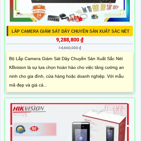
LẮP CAMERA GIÁM SÁT DÂY CHUYỀN SẢN XUẤT SẮC NÉT
9,288,800 ₫
14,660,000 ₫
Bộ Lắp Camera Giám Sát Dây Chuyền Sản Xuất Sắc Nét
KBvision là sự lựa chọn hoàn hảo cho việc tăng cường an
ninh cho gia đình, cửa hàng hoặc doanh nghiệp. Với mẫu
mã đẹp và giá cả...