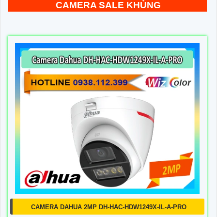
CAMERA SALE KHỦNG
CAMERA DAHUA 2MP DH-HAC-HDW1249X-IL-A-PRO