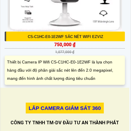
CS-C1HC-E0-1E2WF SẮC NÉT WIFI EZVIZ
750,000 ₫
1,077,000 ₫
Thiết bị Camera IP Wifi CS-C1HC-E0-1E2WF là lựa chọn
hàng đầu với độ phân giải sắc nét lên đến 2.0 megapixel,
mang đến hình ảnh chất lượng đúng tiêu chuẩn
LẮP CAMERA GIÁM SÁT 360
CÔNG TY TNHH TM-DV ĐẦU TƯ AN THÀNH PHÁT