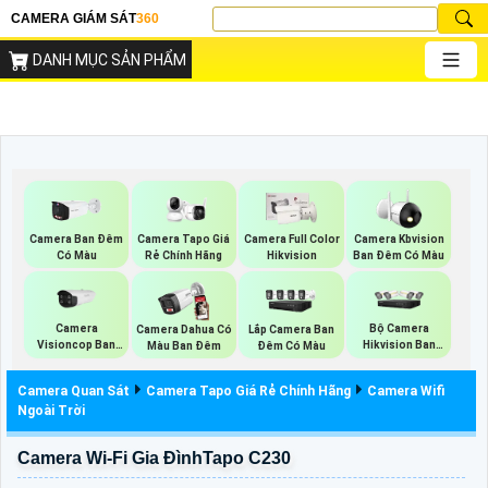
CAMERA GIÁM SÁT
360
DANH MỤC SẢN PHẨM
Camera Ban Đêm
Camera Tapo Giá
Camera Full Color
Camera Kbvision
Có Màu
Rẻ Chính Hãng
Hikvision
Ban Đêm Có Màu
Camera
Bộ Camera
Camera Dahua Có
Lắp Camera Ban
Visioncop Ban
Hikvision Ban
Màu Ban Đêm
Đêm Có Màu
Đêm Có Màu
Đêm Có Màu
Camera Quan Sát
Camera Tapo Giá Rẻ Chính Hãng
Camera Wifi
Ngoài Trời
Camera Wi-Fi Gia ĐìnhTapo C230