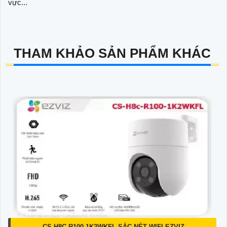
vực...
THAM KHẢO SẢN PHẨM KHÁC
CS-H8C-R100-1K2WKFL SẮC NÉT WIFI EZVIZ