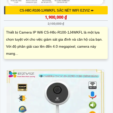
CS-H8C-R100-1J4WKFL SẮC NÉT WIFI EZVIZ ➠
1,900,000 ₫
2,100,000 ₫
Thiết bị Camera IP Wifi CS-H8c-R100-1J4WKFL là một lựa
chọn tuyệt vời cho việc giám sát gia đình và căn hộ của bạn.
Với độ phân giải cao lên đến 4.0 megapixel, camera này
mang...