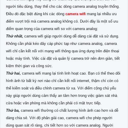
người tiêu dùng, thay thế cho các dòng camera analog truyền thống.
Điều đó đặc biệt đúng khi các dòng
camera wifi
mang lại nhiều ưu
điểm vượt trội mà camera analog không có. Dưới đây là một số ưu
điểm quan trọng của camera wifi so với camera analog:
Thứ nhất,
camera wifi giúp người dùng dễ dàng cài đặt và sử dụng.
Không cần phải kéo dây cáp phức tạp như camera analog, camera
wifi chỉ cần kết nối với mạng wifi thông qua ứng dụng trên điện thoại
hoặc máy tính. Việc cài đặt và quản lý camera trở nên đơn giản, tiết
kiệm thời gian và công sức.
Thứ hai,
camera wifi mang lại tính linh hoạt cao. Bạn có thể theo dõi
hình ảnh từ bất kỳ nơi nào chỉ cần kết nối internet, thậm chí còn có
thể kiểm soát và điều chỉnh camera từ xa. Với điểm cộng chủ yếu
này giúp người dùng cảm thấy an tâm hơn trong việc giám sát nhà
cửa hoặc văn phòng mà không cần phải có mặt trực tiếp.
Thứ ba,
camera wifi thường có chất lượng hình ảnh cao hơn và dễ
dàng chia sẻ. Với độ phân giải cao, camera wifi cho phép người
dùng quan sát rõ ràng, chi tiết hơn so với camera analog. Người