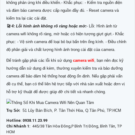
không phản ứng khi điều khiển.- Khắc phục: - Kiểm tra nguồn điện
và đảm bảo camera được cấp nguồn đầy đủ. - Reset camera và
kiểm tra lại các cài đặt.
️🚀 4: Lỗi hình ảnh không rõ ràng hoặc mờ:
- Lỗi: Hình ảnh từ
camera wifi không rõ ràng, mờ hoặc có hiện tượng giựt giựt.- Khắc
phục: - Vệ sinh camera để loại bỏ bụi bẩn trên ống kính. - Điều chỉnh
độ phân giải và chất lượng hình ảnh trong cài đặt của camera.
Để tránh gặp phải các lỗi khi sử dụng
camera wifi
, bạn nên đọc kỹ
hướng dẫn sử dụng đi kèm, thường xuyên kiểm tra và bảo dưỡng
camera để bảo đảm hệ thống hoạt động ổn định. Nếu gặp phải vấn
đề cụ thể, bạn có thể liên hệ trực tiếp với nhà sản xuất hoặc đơn vị
hỗ trợ kỹ thuật để được giúp đỡ chi tiết và nhanh chóng.
Trụ Sở:
51 Lũy Bán Bích, P. Tân Thới Hòa, Q.Tân Phú, TP.HCM
Hotline: 0938.11.23.99
Chi Nhánh 1:
445/38 Tân Hòa Đông,P Bình Trị Đông, Bình Tân, TP
HCM