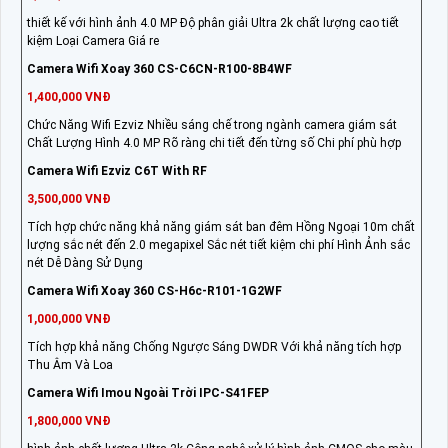
thiết kế với hình ảnh 4.0 MP Độ phân giải Ultra 2k chất lượng cao tiết
kiệm Loại Camera Giá re
Camera Wifi Xoay 360 CS-C6CN-R100-8B4WF
1,400,000 VNĐ
Chức Năng Wifi Ezviz Nhiều sáng chế trong ngành camera giám sát
Chất Lượng Hình 4.0 MP Rõ ràng chi tiết đến từng số Chi phí phù hợp
Camera Wifi Ezviz C6T With RF
3,500,000 VNĐ
Tích hợp chức năng khả năng giám sát ban đêm Hồng Ngoại 10m chất
lượng sắc nét đến 2.0 megapixel Sắc nét tiết kiệm chi phí Hình Ảnh sắc
nét Dễ Dàng Sử Dụng
Camera Wifi Xoay 360 CS-H6c-R101-1G2WF
1,000,000 VNĐ
Tích hợp khả năng Chống Ngược Sáng DWDR Với khả năng tích hợp
Thu Âm Và Loa
Camera Wifi Imou Ngoài Trời IPC-S41FEP
1,800,000 VNĐ