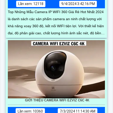
Lần xem: 12118
9/4/2024 3:42:16 PM
Top Những Mẫu Camera IP WIFI 360 Giá Rẻ Hot Nhất 2024
là danh sách các sản phẩm camera an ninh chất lượng với
khả năng xoay 360 độ, kết nối WIFI tiện lợi. Với thiết kế hiện
đại, độ phân giải cao, chất lượng hình ảnh sắc nét, độ bền
cao và giá cả hợp lý, đây là sự lựa chọn hàng đầu cho việc
giám sát an ninh trong gia đình, cửa hàng, văn phòng
GIỚI THIỆU CAMERA WIFI EZVIZ C6C 4K
Lần xem: 10360
7/3/2024 11:14:30 AM