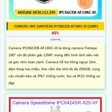
CAMERA UNV (UNIVIEW) IPC86CEB-AF18KC-I0 (12MP)
45%
Liên Hệ
Camera IPC86CEB-AF18KC-I0 là dòng camera Fisheye
180° với độ phân giải 12MP, mang đến hình ảnh siêu nét
và góc nhìn toàn cảnh. Camera hỗ trợ hồng ngoại 10m,
đàm thoại hai chiều, khe cắm thẻ nhớ tối đa 256GB, cùng
các chuẩn bảo vệ IP67 chống nước, bụi và IK10 chống va
đập