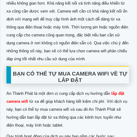
nhiều không gian hơn. Khả năng kết nối và tính năng điều khiển từ
xa cũng cần được xem xét. Camera wifi cần có khả năng kết nối ổn
định với mạng wifi để truy cập hình ảnh một cách dễ dàng từ xa
thông qua điện thoại hoặc máy tính. Thời lượng pin hoặc nguồn điện
cung cấp cho camera cũng quan trọng, đặc biệt nếu bạn cần sử
dụng camera ở nơi không có nguồn điện sẵn có. Qua việc chú ý đến
những thông số này, bạn sẽ có thể lựa chọn camera wifi phản chiếu
đáp ứng tốt nhất nhu cầu sử dụng của mình.
BẠN CÓ THỂ TỰ MUA CAMERA WIFI VỀ TỰ
LẮP ĐẶT
An Thành Phát là một đơn vị cung cấp dịch vụ hướng dẫn
lắp đặt
camera wifi
từ xa để giúp khách hàng tiết kiệm chi phí. Với dịch vụ
này, bạn có thể tự mua camera wifi và sau đó An Thành Phát sẽ
hướng dẫn bạn lắp đặt từ xa thông qua các kênh trực tuyến như
điện thoại, máy tính hoặc tablet.
Quy trình hoạt động của dịch vụ này bao gồm các bước sau: