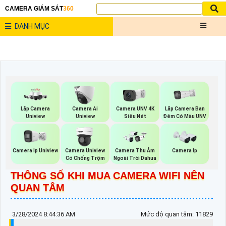
CAMERA GIÁM SÁT
360
DANH MỤC
Lắp Camera Ban
Lắp Camera
Camera Ai
Camera UNV 4K
Đêm Có Màu UNV
Uniview
Uniview
Siêu Nét
Camera Ip Uniview
Camera Uniview
Camera Thu Âm
Camera Ip
Có Chống Trộm
Ngoài Trời Dahua
THÔNG SỐ KHI MUA CAMERA WIFI NÊN
QUAN TÂM
3/28/2024 8:44:36 AM
Mức độ quan tâm: 11829