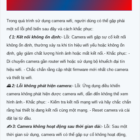
SỬ DỤNG CAMERA WIFI VÀ CÁCH KHẮC
PHỤC
Trong quá trình sử dụng camera wifi, người dùng có thể gặp phải
một số lỗi phổ biến sau đây và cách khắc phục:
《 1: Kết nối không ổn định:
- Lỗi: Camera wifi gặp sự cố kết nối
không ổn định, thường xảy ra khi tín hiệu wifi yếu hoặc không ổn
định, gây giảm chất lượng hình ảnh hoặc mất kết nối.- Khắc phục: -
Di chuyển camera gần router wifi hoặc sử dụng bộ khuếch đại tín
hiệu wifi. - Chắc chắn rằng cập nhật firmware mới nhất cho camera
và thiết bị wifi.
🌄 2: Lỗi không phát hiện camera:
- Lỗi: Ứng dụng điều khiển
camera không phát hiện được camera wifi, dẫn đến không thể xem
hình ảnh.- Khắc phục: - Kiểm tra kết nối mạng wifi và hãy chắc chắn
rằng hai thiết bị đang kết nối cùng một mạng. - Reset camera và cài
đặt lại từ đầu.
✍️ 3: Camera không hoạt động sau thời gian dài:
- Lỗi: Sau một
thời gian sử dụng, camera wifi có thể gặp sự cố không hoạt động,