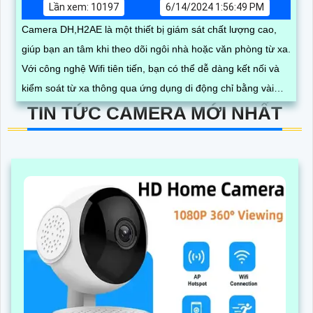
Lần xem: 10197
6/14/2024 1:56:49 PM
Camera DH,H2AE là một thiết bị giám sát chất lượng cao,
giúp bạn an tâm khi theo dõi ngôi nhà hoặc văn phòng từ xa.
Với công nghệ Wifi tiên tiến, bạn có thể dễ dàng kết nối và
kiểm soát từ xa thông qua ứng dụng di động chỉ bằng vài
thao tác đơn giản
TIN TỨC CAMERA MỚI NHẤT