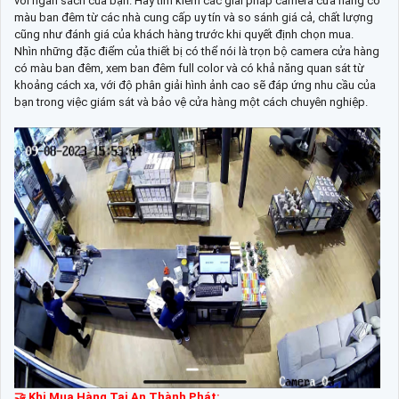
với ngân sách của bạn. Hãy tìm kiếm các giải pháp camera cửa hàng có
màu ban đêm từ các nhà cung cấp uy tín và so sánh giá cả, chất lượng
cũng như đánh giá của khách hàng trước khi quyết định chọn mua.
Nhìn những đặc điểm của thiết bị có thể nói là trọn bộ camera cửa hàng
có màu ban đêm, xem ban đêm full color và có khả năng quan sát từ
khoảng cách xa, với độ phân giải hình ảnh cao sẽ đáp ứng nhu cầu của
bạn trong việc giám sát và bảo vệ cửa hàng một cách chuyên nghiệp.
🤝 Khi Mua Hàng Tại An Thành Phát: