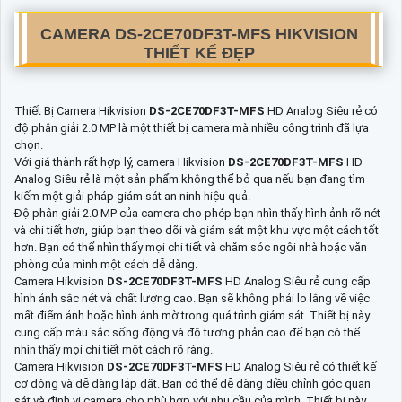
CAMERA
DS-2CE70DF3T-MFS
HIKVISION
THIẾT KẾ ĐẸP
Thiết Bị Camera Hikvision
DS-2CE70DF3T-MFS
HD Analog Siêu rẻ có
độ phân giải 2.0 MP là một thiết bị camera mà nhiều công trình đã lựa
chọn.
Với giá thành rất hợp lý, camera Hikvision
DS-2CE70DF3T-MFS
HD
Analog Siêu rẻ là một sản phẩm không thể bỏ qua nếu bạn đang tìm
kiếm một giải pháp giám sát an ninh hiệu quả.
Độ phân giải 2.0 MP của camera cho phép bạn nhìn thấy hình ảnh rõ nét
và chi tiết hơn, giúp bạn theo dõi và giám sát một khu vực một cách tốt
hơn. Bạn có thể nhìn thấy mọi chi tiết và chăm sóc ngôi nhà hoặc văn
phòng của mình một cách dễ dàng.
Camera Hikvision
DS-2CE70DF3T-MFS
HD Analog Siêu rẻ cung cấp
hình ảnh sắc nét và chất lượng cao. Bạn sẽ không phải lo lắng về việc
mất điểm ảnh hoặc hình ảnh mờ trong quá trình giám sát. Thiết bị này
cung cấp màu sắc sống động và độ tương phản cao để bạn có thể
nhìn thấy mọi chi tiết một cách rõ ràng.
Camera Hikvision
DS-2CE70DF3T-MFS
HD Analog Siêu rẻ có thiết kế
cơ động và dễ dàng lắp đặt. Bạn có thể dễ dàng điều chỉnh góc quan
sát và định vị camera cho phù hợp với nhu cầu của mình. Thiết bị này