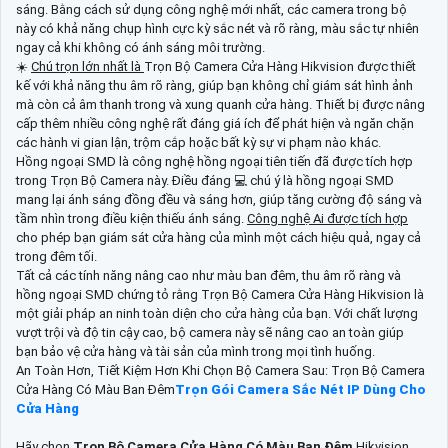
sáng. Bằng cách sử dụng công nghệ mới nhất, các camera trong bộ
này có khả năng chụp hình cực kỳ sắc nét và rõ ràng, màu sắc tự nhiên
ngay cả khi không có ánh sáng môi trường.
☀️
Chú trọn lớn nhất là
Trọn Bộ Camera Cửa Hàng Hikvision được thiết
kế với khả năng thu âm rõ ràng, giúp bạn không chỉ giám sát hình ảnh
mà còn cả âm thanh trong và xung quanh cửa hàng. Thiết bị được nâng
cấp thêm nhiều công nghệ rất đáng giá ích để phát hiện và ngăn chặn
các hành vi gian lận, trộm cắp hoặc bất kỳ sự vi phạm nào khác.
Hồng ngoại SMD là công nghệ hồng ngoại tiên tiến đã được tích hợp
trong Trọn Bộ Camera này. Điều đáng 💻 chú ý là hồng ngoại SMD
mang lại ánh sáng đồng đều và sáng hơn, giúp tăng cường độ sáng và
tầm nhìn trong điều kiện thiếu ánh sáng.
Công nghệ Ai được tích hợp
cho phép bạn giám sát cửa hàng của mình một cách hiệu quả, ngay cả
trong đêm tối.
Tất cả các tính năng nâng cao như màu ban đêm, thu âm rõ ràng và
hồng ngoại SMD chứng tỏ rằng Trọn Bộ Camera Cửa Hàng Hikvision là
một giải pháp an ninh toàn diện cho cửa hàng của bạn. Với chất lượng
vượt trội và độ tin cậy cao, bộ camera này sẽ nâng cao an toàn giúp
bạn bảo vệ cửa hàng và tài sản của mình trong mọi tình huống.
An Toàn Hơn, Tiết Kiệm Hơn Khi Chọn Bộ Camera Sau: Trọn Bộ Camera
Cửa Hàng Có Màu Ban Đêm
Trọn Gói Camera Sắc Nét IP Dùng Cho
Cửa Hàng
Hãy chọn
Trọn Bộ Camera Cửa Hàng Có Màu Ban Đêm
Hikvision