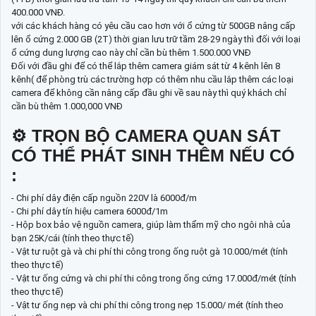
400.000 VNĐ.
với các khách hàng có yêu cầu cao hơn với ổ cứng từ 500GB nâng cấp
lên ổ cứng 2.000 GB (2T) thời gian lưu trữ tầm 28-29 ngày thì đối với loại
ổ cứng dung lượng cao này chỉ cần bù thêm 1.500.000 VNĐ
Đối với đầu ghi để có thể lắp thêm camera giám sát từ 4 kênh lên 8
kênh( để phòng trù các trường hợp có thêm nhu cầu lắp thêm các loại
camera để không cần nâng cấp đầu ghi về sau này thì quý khách chỉ
cần bù thêm 1.000,000 VNĐ
⚙ TRỌN BỘ CAMERA QUAN SÁT
CÓ THỂ PHÁT SINH THÊM NẾU CÓ
:
- Chi phí dây điện cấp nguồn 220V là 6000đ/m
- Chi phí dây tín hiệu camera 6000đ/1m
- Hộp box bảo vệ nguồn camera, giúp làm thẩm mỹ cho ngôi nhà của
bạn 25K/cái (tính theo thực tế)
- Vật tư ruột gà và chi phí thi công trong ống ruột gà 10.000/mét (tính
theo thực tế)
- Vật tư ống cứng và chi phí thi công trong ống cứng 17.000đ/mét (tính
theo thực tế)
- Vật tư ống nẹp và chi phí thi công trong nẹp 15.000/ mét (tính theo