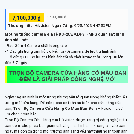
7,100,000 ₫
9,500,000 ₫
Thương hiệu:
Hikvision
Ngày đăng:
9/25/2023 4:47:50 PM
Một hệ thống camera giá rẻ DS-2CE70DF3T-MFS quan sát hình
ảnh siêu nét
- Bao Gồm 4 Camera chất lượng cao
- 1 Đầu ghi trung tâm hỗ trợ kết nối với camera để lưu trữ hình ảnh
- 1 ổ cứng 500 Gb lưu trữ hình ảnh tốt và chất lượng thời lượng lưu lên
đến 6-7 ngày
TRỌN BỘ CAMERA CỬA HÀNG CÓ MÀU BAN
ĐÊM
LÀ GIẢI PHÁP CÔNG NGHỆ MỚI
Ngày nay, an ninh là một trong những yếu tố quan trọng không thể thiếu
trong mỗi cửa hàng. Để nâng cao an toàn an toàn cho cửa hàng của
bạn,
Trọn Bộ Camera Cửa Hàng Có Màu Ban Đêm
Hikvision là sự
lựa chọn hoàn hảo.
Trọn Bộ Camera Cửa Hàng của Hikvision được trang bị công nghệ màu
ban đêm, cho phép bạn giám sát và ghi lại hình ảnh không chỉ vào ban
ngày mà còn cả trong môi trường ánh sáng yếu hay thiếu hoàn toàn ánh