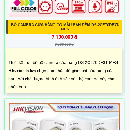
BỘ CAMERA CỬA HÀNG CÓ MÀU BAN ĐÊM DS-2CE70DF3T-
MFS
7,100,000 ₫
9,500,000 ₫
Thiết kế trọn bộ bộ camera cửa hàng DS-2CE70DF3T-MFS
Hikvision là lựa chọn hoàn hảo để giám sát cửa hàng của
bạn. Với chất lượng hình ảnh sắc nét, bộ camera này cho
phép bạn...