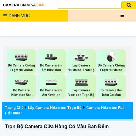
CAMERA GIÁM SÁT
360
DANH MỤC
Bộ Camera Ghi
Bộ Camera Chống
Bô Camera Chống
Lắp Camera
Âm Hikvision
Trộm Hikvision
Trộm Hikvision
Hikvision Trọn Bộ
Bộ Camera
Bộ Camera Ghi
Lắp Camera
Bộ Camera Ban
Hikvision Ban
Âm Kbvision
Vantech Trọn Bộ
Đêm Có Màu
Đêm Có Màu
Trang Chủ
Lắp Camera Hikvision Trọn Bộ
Camera Hikvision Full
Hd 1080P
Trọn Bộ Camera Cửa Hàng Có Màu Ban Đêm