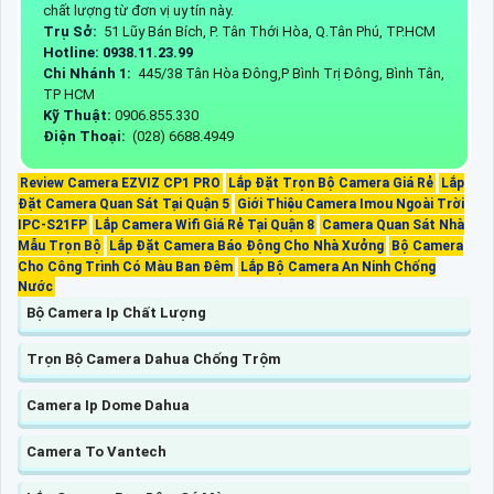
chất lượng từ đơn vị uy tín này.
Trụ Sở:
51 Lũy Bán Bích, P. Tân Thới Hòa, Q.Tân Phú, TP.HCM
Hotline: 0938.11.23.99
Chi Nhánh 1:
445/38 Tân Hòa Đông,P Bình Trị Đông, Bình Tân,
TP HCM
Kỹ Thuật:
0906.855.330
Điện Thoại:
(028) 6688.4949
Review Camera EZVIZ CP1 PRO
Lắp Đặt Trọn Bộ Camera Giá Rẻ
Lắp
Đặt Camera Quan Sát Tại Quận 5
Giới Thiệu Camera Imou Ngoài Trời
IPC-S21FP
Lắp Camera Wifi Giá Rẻ Tại Quận 8
Camera Quan Sát Nhà
Mẫu Trọn Bộ
Lắp Đặt Camera Báo Động Cho Nhà Xưởng
Bộ Camera
Cho Công Trình Có Màu Ban Đêm
Lắp Bộ Camera An Ninh Chống
Nước
Bộ Camera Ip Chất Lượng
Trọn Bộ Camera Dahua Chống Trộm
Camera Ip Dome Dahua
Camera To Vantech