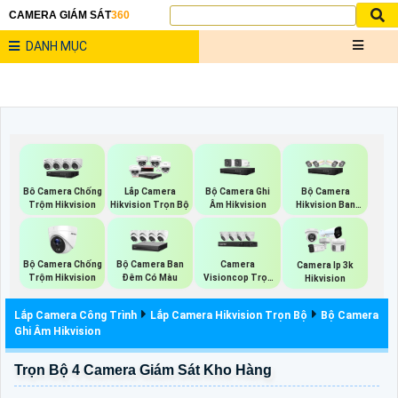
CAMERA GIÁM SÁT
360
DANH MỤC
Bộ Camera Ghi
Bộ Camera
Bô Camera Chống
Lắp Camera
Âm Hikvision
Hikvision Ban
Trộm Hikvision
Hikvision Trọn Bộ
Đêm Có Màu
Bộ Camera Chống
Bộ Camera Ban
Camera
Camera Ip 3k
Trộm Hikvision
Đêm Có Màu
Visioncop Trọn
Hikvision
Bộ
Lắp Camera Công Trình
Lắp Camera Hikvision Trọn Bộ
Bộ Camera
Ghi Âm Hikvision
Trọn Bộ 4 Camera Giám Sát Kho Hàng