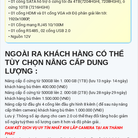
• 01 cổng SATA hỗ trợ ổ cứng tối đa 4TB(7204HGHI, 7208HGHI), ổ
cứng 10TB (7216HGHI)
• 01 cổng HDMI và 01 cổng VGA với Độ phân giải lên tới:
1920x1080P,
• 01 Cổng mạng RJ45 10/100M
• 01 cổng RS485 , 02 cổng USB 2.0
• Nguồn 12V
NGOÀI RA KHÁCH HÀNG CÓ THỂ
TÙY CHỌN NÂNG CẤP DUNG
LƯỢNG :
Nâng cấp ổ cứng từ 500GB lên 1. 000 GB (1TB) (lưu 13 ngày- 14 ngày)
khách hàng bù thêm 400.000 (VNĐ)
Nâng cấp ổ cứng từ 500GB lên 2. 000 GB (2TB) (lưu 28 ngày-29 ngày)
khách hàng bù thêm 1.500.000 (VNĐ)
Nâng cấp từ đầu ghi 4 cổng lên đầu ghi hình 8 kênh ( để sau này nâng
cấp thêm camera) khách hàng bù thêm 1.000.000 (VNĐ)
Lưu ý :Thông số áp dụng cho cam 2.0 có thể thay đổi tăng hoặc giảm
số ngày tuỳ theo số lượng cam ít hơn và độ phân giải..
CAM KẾT DỊCH VỤ UY TÍN NHẤT KHI LẮP CAMERA TẠI AN THÀNH
PHÁT