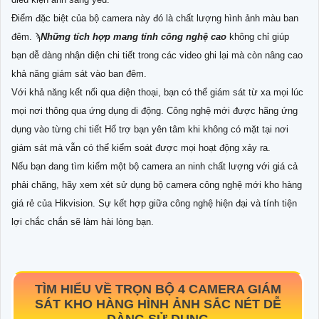
Điểm đặc biệt của bộ camera này đó là chất lượng hình ảnh màu ban
đêm. ϡ
Những tích hợp mang tính công nghệ cao
không chỉ giúp
bạn dễ dàng nhận diện chi tiết trong các video ghi lại mà còn nâng cao
khả năng giám sát vào ban đêm.
Với khả năng kết nối qua điện thoại, bạn có thể giám sát từ xa mọi lúc
mọi nơi thông qua ứng dụng di động. Công nghệ mới được hãng ứng
dụng vào từng chi tiết Hổ trợ bạn yên tâm khi không có mặt tại nơi
giám sát mà vẫn có thể kiểm soát được mọi hoạt động xảy ra.
Nếu bạn đang tìm kiếm một bộ camera an ninh chất lượng với giá cả
phải chăng, hãy xem xét sử dụng bộ camera công nghệ mới kho hàng
giá rẻ của Hikvision. Sự kết hợp giữa công nghệ hiện đại và tính tiện
lợi chắc chắn sẽ làm hài lòng bạn.
TÌM HIỂU VỀ
TRỌN BỘ 4 CAMERA GIÁM
SÁT KHO HÀNG
HÌNH ẢNH SẮC NÉT DỄ
DÀNG SỬ DỤNG