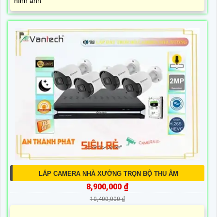
hình ảnh
LẮP CAMERA NHÀ XƯỞNG TRỌN BỘ THU ÂM
8,900,000 ₫
10,400,000 ₫