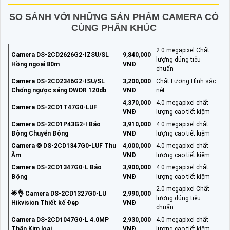
SO SÁNH VỚI NHỮNG SẢN PHẨM CAMERA CÓ
CÙNG PHÂN KHÚC
2.0 megapixel Chất
Camera DS-2CD2626G2-IZSU/SL
9,840,000
lượng đúng tiêu
Hồng ngoại 80m
VNĐ
chuẩn
Camera DS-2CD2346G2-ISU/SL
3,200,000
Chất Lượng Hình sắc
Chống ngược sáng DWDR 120db
VNĐ
nét
4,370,000
4.0 megapixel chất
Camera DS-2CD1T47G0-LUF
VNĐ
lượng cao tiết kiệm
Camera DS-2CD1P43G2-I Báo
3,910,000
4.0 megapixel chất
Động Chuyển Động
VNĐ
lượng cao tiết kiệm
Camera ❂ DS-2CD1347G0-LUF Thu
4,000,000
4.0 megapixel chất
Âm
VNĐ
lượng cao tiết kiệm
Camera DS-2CD1347G0-L Báo
3,900,000
4.0 megapixel chất
Động
VNĐ
lượng cao tiết kiệm
2.0 megapixel Chất
🌟👌 Camera DS-2CD1327G0-LU
2,990,000
lượng đúng tiêu
Hikvision Thiết kế Đẹp
VNĐ
chuẩn
Camera DS-2CD1047G0-L 4.0MP
2,930,000
4.0 megapixel chất
Thân Kim loại
VNĐ
lượng cao tiết kiệm