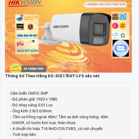
Thông Số Theo Hãng DS-2CE17D0T-LFS sắc nét
Cảm biến CMOS 2MP
- Độ phân giải 1920 x 1080
- Độ nhạy sáng 0.01 Lux
- Ống kính 2.8/3.6/6mm
- Tầm xa hồng ngoại 40m/ Tầm xa ánh sáng trắng: 40m
- DWDR, vỏ trước kim loại, thân nhựa
- 4 chuẩn tín hiệu TVI/AHD/CVI/CVBS, có nút chuyển
- Tích hợp Mic