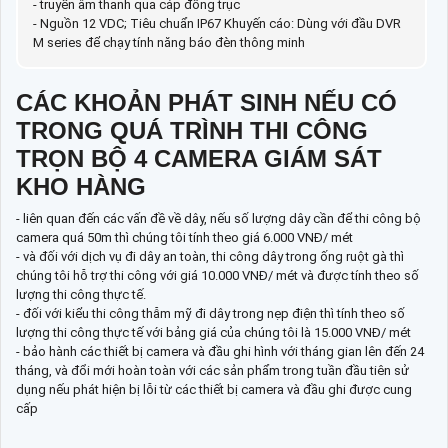
- truyền âm thanh qua cáp đồng trục
- Nguồn 12 VDC; Tiêu chuẩn IP67 Khuyến cáo: Dùng với đầu DVR
M series để chạy tính năng báo đèn thông minh
CÁC KHOẢN PHÁT SINH NẾU CÓ
TRONG QUÁ TRÌNH THI CÔNG
TRỌN BỘ 4 CAMERA GIÁM SÁT
KHO HÀNG
- liên quan đến các vấn đề về dây, nếu số lượng dây cần để thi công bộ
camera quá 50m thì chúng tôi tính theo giá 6.000 VNĐ/ mét
- và đối với dịch vụ đi dây an toàn, thi công dây trong ống ruột gà thì
chúng tôi hỗ trợ thi công với giá 10.000 VNĐ/ mét và được tính theo số
lượng thi công thực tế.
- đối với kiểu thi công thẫm mỹ đi dây trong nẹp điện thì tính theo số
lượng thi công thực tế với bảng giá của chúng tôi là 15.000 VNĐ/ mét
- bảo hành các thiết bị camera và đầu ghi hình với tháng gian lên đến 24
tháng, và đổi mới hoàn toàn với các sản phẩm trong tuần đầu tiên sử
dụng nếu phát hiện bị lỗi từ các thiết bị camera và đầu ghi được cung
cấp