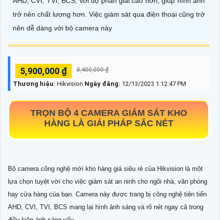
AHD, CVI, TVI, BCS, với độ phân giải cao hơn, giúp hình ảnh
trở nên chất lượng hơn. Việc giám sát qua điện thoại cũng trở
nên dễ dàng với bộ camera này
5,900,000 ₫
8,400,000 ₫
Thương hiệu:
Hikvision
Ngày đăng:
12/13/2023 1:12:47 PM
TRỌN BỘ 4 CAMERA GIÁM SÁT KHO
HÀNG
LÀ GIẢI PHÁP SẮC NÉT
Bộ camera công nghệ mới kho hàng giá siêu rẻ của Hikvision là một
lựa chọn tuyệt vời cho việc giám sát an ninh cho ngôi nhà, văn phòng
hay cửa hàng của bạn. Camera này được trang bị công nghệ tiên tiến
AHD, CVI, TVI, BCS mang lại hình ảnh sáng và rõ nét ngay cả trong
điều kiện ánh sáng yếu.