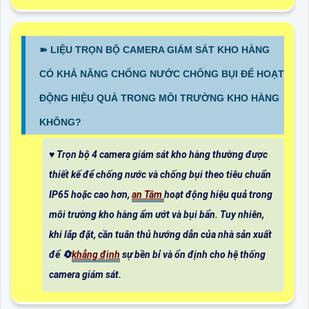
➽ LIỆU TRỌN BỘ CAMERA GIÁM SÁT KHO HÀNG
CÓ KHẢ NĂNG CHỐNG NƯỚC CHỐNG BỤI ĐỂ HOẠT
ĐỘNG HIỆU QUẢ TRONG MÔI TRƯỜNG KHO HÀNG
KHÔNG?
♥️ Trọn bộ 4 camera giám sát kho hàng thường được
thiết kế để chống nước và chống bụi theo tiêu chuẩn
IP65 hoặc cao hơn,
an Tâm
hoạt động hiệu quả trong
môi trường kho hàng ẩm ướt và bụi bẩn. Tuy nhiên,
khi lắp đặt, cần tuân thủ hướng dẫn của nhà sản xuất
để 🔄
khẳng định
sự bền bỉ và ổn định cho hệ thống
camera giám sát.