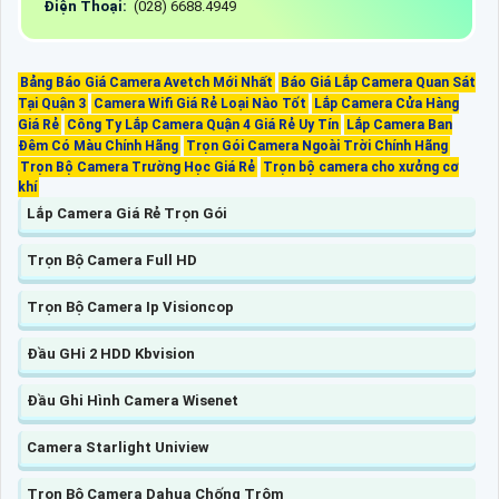
Điện Thoại:
(028) 6688.4949
Bảng Báo Giá Camera Avetch Mới Nhất
Báo Giá Lắp Camera Quan Sát
Tại Quận 3
Camera Wifi Giá Rẻ Loại Nào Tốt
Lắp Camera Cửa Hàng
Giá Rẻ
Công Ty Lắp Camera Quận 4 Giá Rẻ Uy Tín
Lắp Camera Ban
Đêm Có Màu Chính Hãng
Trọn Gói Camera Ngoài Trời Chính Hãng
Trọn Bộ Camera Trường Học Giá Rẻ
Trọn bộ camera cho xưởng cơ
khí
Lắp Camera Giá Rẻ Trọn Gói
Trọn Bộ Camera Full HD
Trọn Bộ Camera Ip Visioncop
Đầu GHi 2 HDD Kbvision
Đầu Ghi Hình Camera Wisenet
Camera Starlight Uniview
Trọn Bộ Camera Dahua Chống Trộm