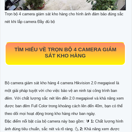
Trọn bộ 4 camera giám sát kho hàng cho hình ảnh đảm bảo đúng sắc
nét khi lắp camera Đầy đủ bộ
TÌM HIỂU VỀ
TRỌN BỘ 4 CAMERA GIÁM
SÁT KHO HÀNG
Bộ camera giám sát kho hàng 4 camera Hikvision 2.0 megapixel là
một giải pháp tuyệt vời cho việc bảo vệ an ninh tại công trình ban
đêm. Với chất lượng sắc nét lên đến 2.0 megapixel và khả năng xem
được ban đêm Full Color trong khoảng cách lên đến 40m, bạn có thể
theo dõi mọi hoạt động trong kho hàng như ban ngày.
Đặc điểm nổi bật của bộ camera này bao gồm: 🔰
1:
Chất lượng hình
ảnh đúng tiêu chuẩn, sắc nét và rõ ràng. 🌜
2:
Khả năng xem được