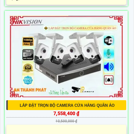
LẮP ĐẶT TRỌN BỘ CAMERA CỬA HÀNG QUẦN ÁO
7,558,400 ₫
10,500,000 ₫