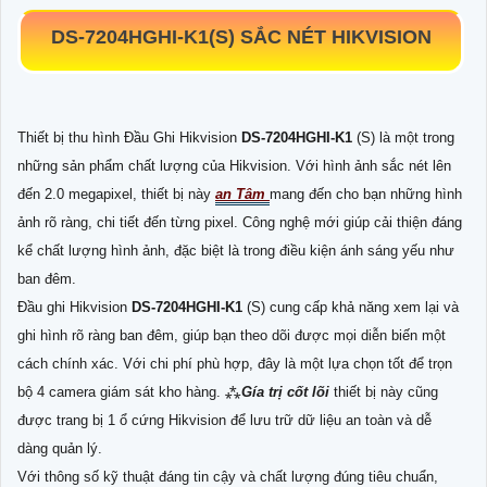
DS-7204HGHI-K1
(S) SẮC NÉT HIKVISION
Thiết bị thu hình Đầu Ghi Hikvision
DS-7204HGHI-K1
(S) là một trong
những sản phẩm chất lượng của Hikvision. Với hình ảnh sắc nét lên
đến 2.0 megapixel, thiết bị này
an Tâm
mang đến cho bạn những hình
ảnh rõ ràng, chi tiết đến từng pixel. Công nghệ mới giúp cải thiện đáng
kể chất lượng hình ảnh, đặc biệt là trong điều kiện ánh sáng yếu như
ban đêm.
Đầu ghi Hikvision
DS-7204HGHI-K1
(S) cung cấp khả năng xem lại và
ghi hình rõ ràng ban đêm, giúp bạn theo dõi được mọi diễn biến một
cách chính xác. Với chi phí phù hợp, đây là một lựa chọn tốt để trọn
bộ 4 camera giám sát kho hàng. ⁂
Gía trị cốt lõi
thiết bị này cũng
được trang bị 1 ổ cứng Hikvision để lưu trữ dữ liệu an toàn và dễ
dàng quản lý.
Với thông số kỹ thuật đáng tin cậy và chất lượng đúng tiêu chuẩn,