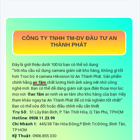
CÔNG TY TNHH TM-DV ĐẦU TƯ AN
THÀNH PHÁT
Đây là giới thiệu dưới 100 từ bạn có thể sử dụng:
"Với nhu cầu sử dụng camera giám sát kho hàng, không gì tốt
hơn Trọn bộ 4 camera Hikvision từ An Thành Phát. Sản phẩm
chính hãng
an Tâm
chất lượng hình ảnh sáng nét nhờ công
nghệ mới. Bạn có thể dễ dàng giám sát qua điện thoại mọi lúc
mọi nơi. ®️
an Tâm
an ninh và an tâm cho kho hàng của bạn. Hãy
tham khảo ngay tại An Thành Phát để có trải nghiệm tốt nhất!"
Bạn có thể sửa đổi hoặc điều chỉnh nếu cần thiết.
Trụ Sở:
51 Lũy Bán Bích, P. Tân Thới Hòa, Q.Tân Phú, TP.HCM
Hotline: 0938.11.23.99
Chi Nhánh 1:
445/38 Tân Hòa Đông,P Bình Trị Đông, Bình Tân,
TP HCM
Kỹ Thuật:
0906.855.330