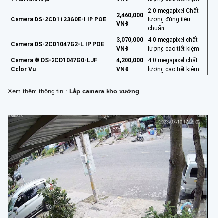
2.0 megapixel Chất
2,460,000
Camera DS-2CD1123G0E-I IP POE
lượng đúng tiêu
VNĐ
chuẩn
3,070,000
4.0 megapixel chất
Camera DS-2CD1047G2-L IP POE
VNĐ
lượng cao tiết kiệm
Camera ❇ DS-2CD1047G0-LUF
4,200,000
4.0 megapixel chất
Color Vu
VNĐ
lượng cao tiết kiệm
Xem thêm thông tin :
Lắp camera kho xưởng