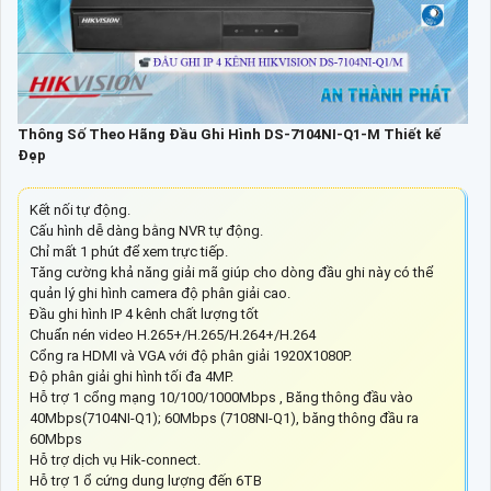
Thông Số Theo Hãng Đầu Ghi Hình DS-7104NI-Q1-M Thiết kế
Đẹp
Kết nối tự động.
Cấu hình dễ dàng bằng NVR tự động.
Chỉ mất 1 phút để xem trực tiếp.
Tăng cường khả năng giải mã giúp cho dòng đầu ghi này có thể
quản lý ghi hình camera độ phân giải cao.
Đầu ghi hình IP 4 kênh chất lượng tốt
Chuẩn nén video H.265+/H.265/H.264+/H.264
Cổng ra HDMI và VGA với độ phân giải 1920X1080P.
Độ phân giải ghi hình tối đa 4MP.
Hỗ trợ 1 cổng mạng 10/100/1000Mbps , Băng thông đầu vào
40Mbps(7104NI-Q1); 60Mbps (7108NI-Q1), băng thông đầu ra
60Mbps
Hỗ trợ dịch vụ Hik-connect.
Hỗ trợ 1 ổ cứng dung lượng đến 6TB