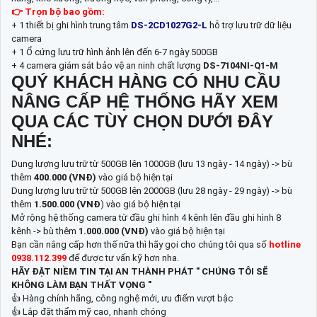
👉 Trọn bộ bao gồm:
+ 1 thiết bị ghi hình trung tâm
DS-2CD1027G2-L
hỗ trợ lưu trữ dữ liệu
camera
+ 1 Ổ cứng lưu trữ hình ảnh lên đến 6-7 ngày 500GB
+ 4 camera giám sát bảo vệ an ninh chất lượng
DS-7104NI-Q1-M
QUÝ KHÁCH HÀNG CÓ NHU CẦU
NÂNG CẤP HỆ THỐNG HÃY XEM
QUA CÁC TÙY CHỌN DƯỚI ĐÂY
NHÉ:
Dung lượng lưu trữ từ 500GB lên 1000GB (lưu 13 ngày - 14 ngày) -> bù
thêm
400.000 (VNĐ)
vào giá bộ hiện tại
Dung lượng lưu trữ từ 500GB lên 2000GB (lưu 28 ngày - 29 ngày) -> bù
thêm
1.500.000 (VNĐ
) vào giá bộ hiện tại
Mở rộng hệ thống camera từ đầu ghi hình 4 kênh lên đầu ghi hình 8
kênh -> bù thêm
1.000.000 (VNĐ)
vào giá bộ hiện tại
Bạn cần nâng cấp hơn thế nữa thì hãy gọi cho chúng tôi qua số
hotline
0938.112.399
để được tư vấn kỹ hơn nha.
HÃY ĐẶT NIỀM TIN TẠI AN THÀNH PHÁT " CHÚNG TÔI SẼ
KHÔNG LÀM BẠN THẤT VỌNG "
👍 Hàng chính hãng, công nghệ mới, ưu điểm vượt bậc
👍 Lắp đặt thẩm mỹ cao, nhanh chóng