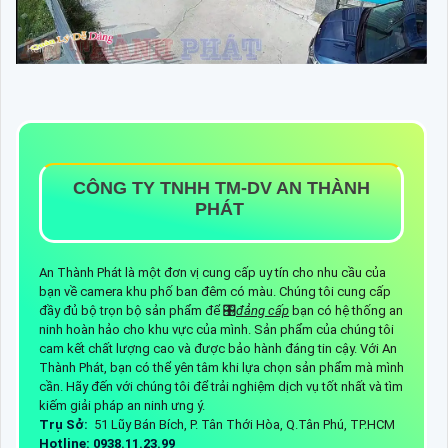
CÔNG TY TNHH TM-DV AN THÀNH
PHÁT
An Thành Phát là một đơn vị cung cấp uy tín cho nhu cầu của
bạn về camera khu phố ban đêm có màu. Chúng tôi cung cấp
đầy đủ bộ trọn bộ sản phẩm để 🎛
đẳng cấp
bạn có hệ thống an
ninh hoàn hảo cho khu vực của mình. Sản phẩm của chúng tôi
cam kết chất lượng cao và được bảo hành đáng tin cậy. Với An
Thành Phát, bạn có thể yên tâm khi lựa chọn sản phẩm mà mình
cần. Hãy đến với chúng tôi để trải nghiệm dịch vụ tốt nhất và tìm
kiếm giải pháp an ninh ưng ý.
Trụ Sở:
51 Lũy Bán Bích, P. Tân Thới Hòa, Q.Tân Phú, TP.HCM
Hotline: 0938.11.23.99