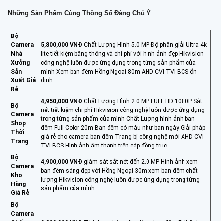
Những Sản Phẩm Cùng Thông Số Đáng Chú Ý
Bộ
Camera
5,800,000 VNĐ
Chất Lượng Hình 5.0 MP Độ phân giải Ultra 4k
Nhà
lite tiết kiệm băng thông và chi phí với hình ảnh đẹp Hikvision
Xưởng
công nghệ luôn được ứng dụng trong từng sản phẩm của
Sản
mình Xem ban đêm Hồng Ngoại 80m AHD CVI TVI BCS ổn
Xuất Giá
định
Rẻ
4,950,000 VNĐ
Chất Lượng Hình 2.0 MP FULL HD 1080P Sắt
Bộ
nét tiết kiệm chi phí Hikvision công nghệ luôn được ứng dụng
Camera
trong từng sản phẩm của mình Chất Lượng hình ảnh ban
Shop
đêm Full Color 20m Ban đêm có màu như ban ngày Giải pháp
Thời
giá rẻ cho camera ban đêm Trang bị công nghệ mới AHD CVI
Trang
TVI BCS Hình ảnh âm thanh trên cáp đồng trục
Bộ
4,900,000 VNĐ
giám sát sắt nét đến 2.0 MP Hình ảnh xem
Camera
ban đêm sáng đẹp với Hồng Ngoại 30m xem ban đêm chất
Kho
lượng Hikvision công nghệ luôn được ứng dụng trong từng
Hàng
sản phẩm của mình
Giá Rẻ
Bộ
Camera