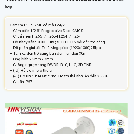
hợp
Camera IP Trụ 2MP có màu 24/7
+ Cảm biến 1/2.8" Progressive Scan CMOS
+ Chuẩn nén H.265+/H.265/H.264+/H.264
+ Độ nhạy sáng 0.001 Lux @F1.0, 0 Lux với đèn trợ sáng
+ Độ phân giải tối đa: 2 Megapixel (1920x1080)25fps
+ Tầm xa đèn trợ sáng ban đêm lên đến 30m
+ Ống kính 2.8mm / 4mm
+ Chống ngược sáng DWDR, BLC, HLC, 3D DNR
+ (-U) Hỗ trợ micro thu âm
+ (-F) Hỗ trợ nút reset cứng, Hỗ trợ thẻ nhớ lên đến 256GB
+ Chuẩn IP67