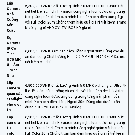
Lắp
5,300,000 VNĐ
Chất Lượng Hình 2.0 MP FULL HD 1080P Sắt
Camera
nét tiết kiệm chi phí Hikvision công nghệ luôn được ứng dụng
Nhà
trong từng sản phẩm của mình Hình ảnh ban đêm sáng đẹp
Xưởng
với Full Color 20m Chống trộm hiệu quả giá rẻ tiết kiệm Trang
Sản
bị công nghệ AHD CVI TVI BCS HD giá rẻ
Xuất
Bộ
Camera
IP Có
6,600,000 VNĐ
Xem ban đêm Hồng Ngoại 30m Dùng cho dự
Tích
án dân dụng Chất Lượng Hình 2.0 MP FULL HD 1080P Sắt nét
Hợp Míc
tiết kiệm chi phí
Ghi Âm
Trong
Nhà
Lắp
6,500,000 VNĐ
Chất Lượng Hình 5.0 MP Độ phân giải Ultra 4k
camera
lite tiết kiệm băng thông và chi phí với hình ảnh đẹp Hikvision
quan sát
công nghệ luôn được ứng dụng trong từng sản phẩm của
starlight
mình Xem ban đêm Hồng Ngoại 30m Dùng cho dự án dân
cho siêu
dụng AHD CVI TVI BCS HD Analog
thị
Lắp
6,500,000 VNĐ
Chất Lượng Hình 2.0 MP FULL HD 1080P Sắt
camera
nét tiết kiệm chi phí Hikvision công nghệ luôn được ứng dụng
full
trong từng sản phẩm của mình Công nghệ giám sát ban đêm
color
Full Color 20m Chống trộm ban đêm hiệu quả giá rẻ tiết kiệm