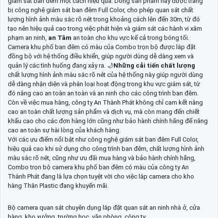
giám sát ban đêm một cách hiệu quả. Dòng sản phẩm này được trang
bị công nghệ giám sát ban đêm Full Color, cho phép quan sát chất
lượng hình ảnh màu sắc rõ nét trong khoảng cách lên đến 30m, từ đó
tạo nên hiệu quả cao trong việc phát hiện và giám sát các hành vi xâm
phạm an ninh,
an Tâm
an toàn cho khu vực kể cả trong bóng tối.
Camera khu phố ban đêm có màu của Combo trọn bộ được lắp đặt
đồng bộ với hệ thống điều khiển, giúp người dùng dễ dàng xem và
quản lý các tình huống đang xảy ra. 🌙
Những cải tiến chất lượng
chất lượng hình ảnh màu sắc rõ nét của hệ thống này giúp người dùng
dễ dàng nhận diện và phân loại hoạt động trong khu vực giám sát, từ
đó nâng cao an toàn an toàn và an ninh cho các công trình ban đêm.
Còn về việc mua hàng, công ty An Thành Phát không chỉ cam kết nâng
cao an toàn chất lượng sản phẩm và dịch vụ, mà còn mang đến chiết
khấu cao cho các đơn hàng lớn cũng như bảo hành chính hãng để nâng
cao an toàn sự hài lòng của khách hàng.
Với các ưu điểm nổi bật như công nghệ giám sát ban đêm Full Color,
hiệu quả cao khi sử dụng cho công trình ban đêm, chất lượng hình ảnh
màu sắc rõ nét, cũng như ưu đãi mua hàng và bảo hành chính hãng,
Combo trọn bộ camera khu phố ban đêm có màu của công ty An
Thành Phát đang là lựa chọn tuyệt vời cho việc lắp camera cho kho
hàng Thân Plastic đang khuyến mãi.
Bộ camera quan sát chuyên dụng lắp đặt quan sát an ninh nhà ở, cửa
hàng, kho xưởng, trường học, văn phòng, công ty,...