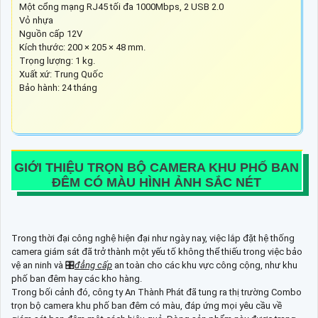
Một cổng mạng RJ45 tối đa 1000Mbps, 2 USB 2.0
Vỏ nhựa
Nguồn cấp 12V
Kích thước: 200 × 205 × 48 mm.
Trọng lượng: 1 kg.
Xuất xứ: Trung Quốc
Bảo hành: 24 tháng
GIỚI THIỆU
TRỌN BỘ CAMERA KHU PHỐ BAN
ĐÊM CÓ MÀU
HÌNH ẢNH SẮC NÉT
Trong thời đại công nghệ hiện đại như ngày nay, việc lắp đặt hệ thống
camera giám sát đã trở thành một yếu tố không thể thiếu trong việc bảo
vệ an ninh và 🎛
đẳng cấp
an toàn cho các khu vực công cộng, như khu
phố ban đêm hay các kho hàng.
Trong bối cảnh đó, công ty An Thành Phát đã tung ra thị trường Combo
trọn bộ camera khu phố ban đêm có màu, đáp ứng mọi yêu cầu về