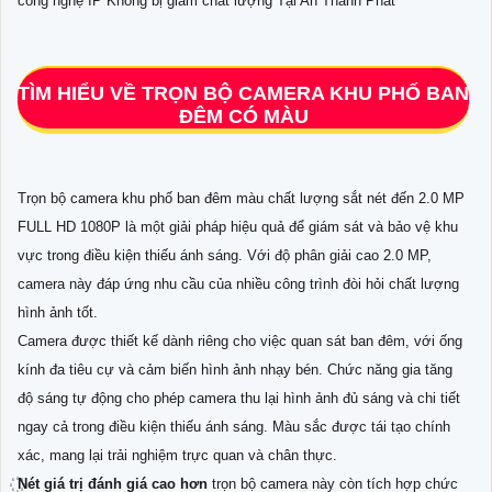
công nghệ IP Không bị giảm chất lượng Tại An Thành Phát
TÌM HIỂU VỀ
TRỌN BỘ CAMERA KHU PHỐ BAN
ĐÊM CÓ MÀU
Trọn bộ camera khu phố ban đêm màu chất lượng sắt nét đến 2.0 MP
FULL HD 1080P là một giải pháp hiệu quả để giám sát và bảo vệ khu
vực trong điều kiện thiếu ánh sáng. Với độ phân giải cao 2.0 MP,
camera này đáp ứng nhu cầu của nhiều công trình đòi hỏi chất lượng
hình ảnh tốt.
Camera được thiết kế dành riêng cho việc quan sát ban đêm, với ống
kính đa tiêu cự và cảm biến hình ảnh nhạy bén. Chức năng gia tăng
độ sáng tự động cho phép camera thu lại hình ảnh đủ sáng và chi tiết
ngay cả trong điều kiện thiếu ánh sáng. Màu sắc được tái tạo chính
xác, mang lại trải nghiệm trực quan và chân thực.
Nét giá trị đánh giá cao hơn
trọn bộ camera này còn tích hợp chức