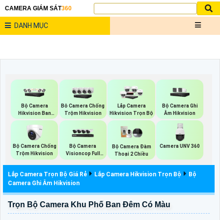
CAMERA GIÁM SÁT
360
DANH MỤC
Bộ Camera
Bộ Camera Ghi
Bô Camera Chống
Lắp Camera
Hikvision Ban
Âm Hikvision
Trộm Hikvision
Hikvision Trọn Bộ
Đêm Có Màu
Bộ Camera Chống
Bộ Camera
Camera UNV 360
Bộ Camera Đàm
Trộm Hikvision
Visioncop Full
Thoại 2 Chiều
Color
Lắp Camera Trọn Bộ Giá Rẻ
Lắp Camera Hikvision Trọn Bộ
Bộ
Camera Ghi Âm Hikvision
Trọn Bộ Camera Khu Phố Ban Đêm Có Màu