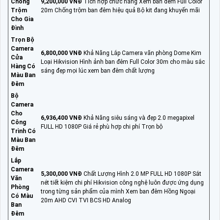
Chống
9,200,000 VNĐ
Tích hợp chức năng Xem ban đêm Full Color
Trộm
20m Chống trộm ban đêm hiệu quả Bộ kit đang khuyến mãi
Cho Gia
Đình
Trọn Bộ
Camera
6,800,000 VNĐ
Khả Năng Lắp Camera văn phòng Dome Kim
Cửa
Loại Hikvision Hình ảnh ban đêm Full Color 30m cho màu sắc
Hàng Có
sáng đẹp mọi lúc xem ban đêm chất lượng
Màu Ban
Đêm
Bộ
Camera
Cho
6,936,400 VNĐ
Khả Năng siêu sáng và đẹp 2.0 megapixel
Công
FULL HD 1080P Giá rẻ phù hợp chi phí Trọn bộ
Trình Có
Màu Ban
Đêm
Lắp
Camera
5,300,000 VNĐ
Chất Lượng Hình 2.0 MP FULL HD 1080P Sắt
Văn
nét tiết kiệm chi phí Hikvision công nghệ luôn được ứng dụng
Phòng
trong từng sản phẩm của mình Xem ban đêm Hồng Ngoại
Có Màu
20m AHD CVI TVI BCS HD Analog
Ban
Đêm