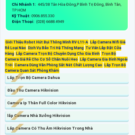
Chi Nhánh 1:
445/38 Tân Hòa Đông,P Bình Trị Đông, Bình Tân,
TP HCM
Kỹ Thuật:
0906.855.330
Điện Thoại:
(028) 6688.4949
Giới Thiệu Robot Hút Bụi Thông Minh RV-L11-A
Lắp Camera Wifi Giá
Rẻ Loại Nào
Dịch Vụ Bảo Trì Hệ Thống Mạng
Tư Vấn Lắp Đặt Cửa
Hàng
Lắp Camera Trọn Bộ Chuyên Dụng Cho Gia Đình
Trọn Bộ
Camera Giá Rẻ Cho Cơ Sở Chăn Nuôi Heo
Lắp Camera Gia Đình Ngoài
Trời
Camera Dùng Văn Phòng Sắt Nét Chất Lượng Cao
Lắp Trọn Bộ
Camera Quan Sát Phòng Khám
Lắp Trọn Bộ Camera Dahua
Đầu Thu Camera Hikvision
Camera Ip Thân Full Color Hikvision
lắp Camera Nhà Xưởng Hikvision
Lắp Camera Có Thu Âm Hikvision Trong Nhà