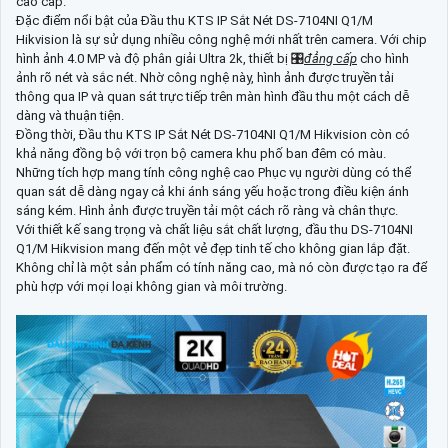
cao cấp.
Đặc điểm nổi bật của Đầu thu KTS IP Sắt Nét DS-7104NI Q1/M
Hikvision là sự sử dụng nhiều công nghệ mới nhất trên camera. Với chip
hình ảnh 4.0 MP và độ phân giải Ultra 2k, thiết bị 🎛
đẳng cấp
cho hình
ảnh rõ nét và sắc nét. Nhờ công nghệ này, hình ảnh được truyền tải
thông qua IP và quan sát trực tiếp trên màn hình đầu thu một cách dễ
dàng và thuận tiện.
Đồng thời, Đầu thu KTS IP Sắt Nét DS-7104NI Q1/M Hikvision còn có
khả năng đồng bộ với trọn bộ camera khu phố ban đêm có màu.
Những tích hợp mang tính công nghệ cao Phục vụ người dùng có thể
quan sát dễ dàng ngay cả khi ánh sáng yếu hoặc trong điều kiện ánh
sáng kém. Hình ảnh được truyền tải một cách rõ ràng và chân thực.
Với thiết kế sang trọng và chất liệu sắt chất lượng, đầu thu DS-7104NI
Q1/M Hikvision mang đến một vẻ đẹp tinh tế cho không gian lắp đặt.
Không chỉ là một sản phẩm có tính năng cao, mà nó còn được tạo ra để
phù hợp với mọi loại không gian và môi trường.