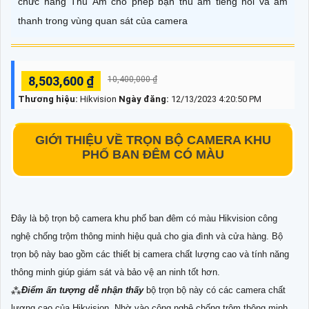
chức năng Thu Âm cho phép bạn thu âm tiếng nói và âm
thanh trong vùng quan sát của camera
8,503,600 ₫
10,400,000 ₫
Thương hiệu:
Hikvision
Ngày đăng:
12/13/2023 4:20:50 PM
GIỚI THIỆU VỀ
TRỌN BỘ CAMERA KHU
PHỐ BAN ĐÊM CÓ MÀU
Đây là bộ trọn bộ camera khu phố ban đêm có màu Hikvision công
nghệ chống trộm thông minh hiệu quả cho gia đình và cửa hàng. Bộ
trọn bộ này bao gồm các thiết bị camera chất lượng cao và tính năng
thông minh giúp giám sát và bảo vệ an ninh tốt hơn.
⁂
Điểm ấn tượng dễ nhận thấy
bộ trọn bộ này có các camera chất
lượng cao của Hikvision. Nhờ vào công nghệ chống trộm thông minh,