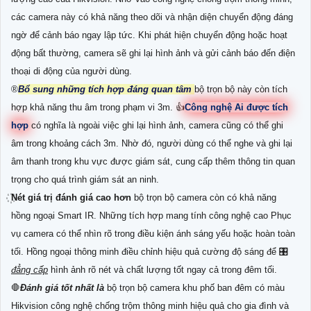
các camera này có khả năng theo dõi và nhận diện chuyển động đáng
ngờ để cảnh báo ngay lập tức. Khi phát hiện chuyển động hoặc hoạt
động bất thường, camera sẽ ghi lại hình ảnh và gửi cảnh báo đến điện
thoại di động của người dùng.
®️
Bổ sung những tích hợp đáng quan tâm
bộ trọn bộ này còn tích
hợp khả năng thu âm trong phạm vi 3m. 👍
Công nghệ Ai được tích
hợp
có nghĩa là ngoài việc ghi lại hình ảnh, camera cũng có thể ghi
âm trong khoảng cách 3m. Nhờ đó, người dùng có thể nghe và ghi lại
âm thanh trong khu vực được giám sát, cung cấp thêm thông tin quan
trọng cho quá trình giám sát an ninh.
Nét giá trị đánh giá cao hơn
bộ trọn bộ camera còn có khả năng
hồng ngoại Smart IR. Những tích hợp mang tính công nghệ cao Phục
vụ camera có thể nhìn rõ trong điều kiện ánh sáng yếu hoặc hoàn toàn
tối. Hồng ngoại thông minh điều chỉnh hiệu quả cường độ sáng để 🎛
đẳng cấp
hình ảnh rõ nét và chất lượng tốt ngay cả trong đêm tối.
🛑
Đánh giá tốt nhất là
bộ trọn bộ camera khu phố ban đêm có màu
Hikvision công nghệ chống trộm thông minh hiệu quả cho gia đình và