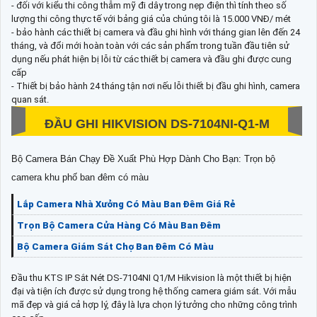
- đối với kiểu thi công thẫm mỹ đi dây trong nẹp điện thì tính theo số
lượng thi công thực tế với bảng giá của chúng tôi là 15.000 VNĐ/ mét
- bảo hành các thiết bị camera và đầu ghi hình với tháng gian lên đến 24
tháng, và đổi mới hoàn toàn với các sản phẩm trong tuần đầu tiên sử
dụng nếu phát hiện bị lỗi từ các thiết bị camera và đầu ghi được cung
cấp
- Thiết bị bảo hành 24 tháng tận nơi nếu lỗi thiết bị đầu ghi hình, camera
quan sát.
ĐẦU GHI HIKVISION
DS-7104NI-Q1-M
Bộ Camera Bán Chạy Đề Xuất Phù Hợp Dành Cho Bạn: Trọn bộ
camera khu phố ban đêm có màu
Lắp Camera Nhà Xưởng Có Màu Ban Đêm Giá Rẻ
Trọn Bộ Camera Cửa Hàng Có Màu Ban Đêm
Bộ Camera Giám Sát Chợ Ban Đêm Có Màu
Đầu thu KTS IP Sắt Nét DS-7104NI Q1/M Hikvision là một thiết bị hiện
đại và tiện ích được sử dụng trong hệ thống camera giám sát. Với mẫu
mã đẹp và giá cả hợp lý, đây là lựa chọn lý tưởng cho những công trình