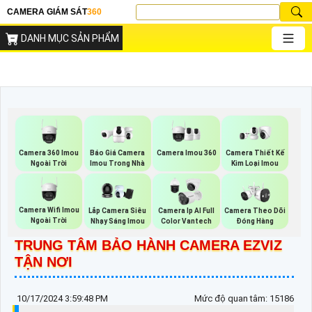
CAMERA GIÁM SÁT
360
DANH MỤC SẢN PHẨM
Camera 360 Imou
Camera Imou 360
Báo Giá Camera
Camera Thiết Kế
Ngoài Trời
Imou Trong Nhà
Kim Loại Imou
Camera Wifi Imou
Camera Theo Dõi
Lắp Camera Siêu
Camera Ip AI Full
Ngoài Trời
Đóng Hàng
Nhạy Sáng Imou
Color Vantech
TRUNG TÂM BẢO HÀNH CAMERA EZVIZ
TẬN NƠI
10/17/2024 3:59:48 PM
Mức độ quan tâm: 15186