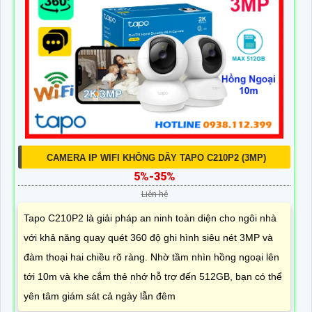
CAMERA IP WIFI KHÔNG DÂY TAPO C210P2 (3MP)
5%-35%
Liên hệ
Tapo C210P2 là giải pháp an ninh toàn diện cho ngôi nhà
với khả năng quay quét 360 độ ghi hình siêu nét 3MP và
đàm thoại hai chiều rõ ràng. Nhờ tầm nhìn hồng ngoại lên
tới 10m và khe cắm thẻ nhớ hỗ trợ đến 512GB, bạn có thể
yên tâm giám sát cả ngày lẫn đêm