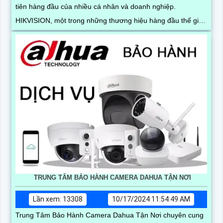
tiên hàng đầu của nhiều cá nhân và doanh nghiệp.
HIKVISION, một trong những thương hiệu hàng đầu thế giới
về giải pháp camera giám sát, không chỉ cung cấp các sản
phẩm chất lượng mà còn cam kết mang đến dịch vụ bảo
hành tận nơi tiện lợi và nhanh chóng thông qua đối tác phân
phối An Thành Phát
TRUNG TÂM BẢO HÀNH CAMERA DAHUA TẬN NƠI
Lần xem: 13308
10/17/2024 11:54:49 AM
Trung Tâm Bảo Hành Camera Dahua Tận Nơi chuyên cung