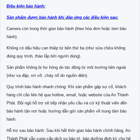
Điều kiện bảo hành:
Sản phẩm được bảo hành khi đáp ứng các điều kiện sau:
Camera còn trong thời gian bảo hành (theo hóa đơn hoặc tem bảo
hành).
Không có dấu hiệu can thiệp từ bên thứ ba (như sửa chữa không
đúng quy trình, tháo lắp bởi người dùng).
Sản phẩm không bị hư hỏng do tác động từ môi trường bên ngoài
(như va đập, rơi vỡ, cháy nổ do nguồn điện).
Quy trình bảo hành nhanh chóng: Khi sản phẩm gặp sự cố, khách
hàng chỉ cần liên hệ qua hotline, email, hoặc website của An Thành
Phát. Đội ngũ hỗ trợ sẽ tiếp nhận yêu cầu và cử kỹ thuật viên đến
bảo hành tận nơi hoặc hướng dẫn gửi sản phẩm về trung tâm bảo
hành.
Hỗ trợ sau bảo hành: Sau khi hết thời gian bảo hành chính hãng, An
Thành Phát vẫn cung cấp dịch vụ bảo trì, bảo dưỡng định kỳ cho hệ