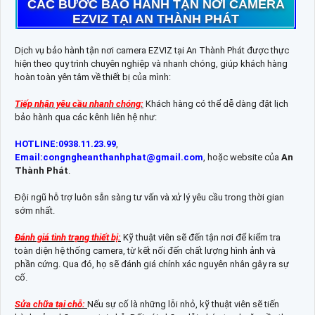
CÁC BƯỚC BẢO HÀNH TẬN NƠI CAMERA
EZVIZ TẠI AN THÀNH PHÁT
Dịch vụ bảo hành tận nơi camera EZVIZ tại An Thành Phát được thực
hiện theo quy trình chuyên nghiệp và nhanh chóng, giúp khách hàng
hoàn toàn yên tâm về thiết bị của mình:
Tiếp nhận yêu cầu nhanh chóng:
Khách hàng có thể dễ dàng đặt lịch
bảo hành qua các kênh liên hệ như:
HOTLINE:0938.11.23.99
,
Email:congngheanthanhphat@gmail.com
, hoặc website của
An
Thành Phát
.
Đội ngũ hỗ trợ luôn sẵn sàng tư vấn và xử lý yêu cầu trong thời gian
sớm nhất.
Đánh giá tình trạng thiết bị:
Kỹ thuật viên sẽ đến tận nơi để kiểm tra
toàn diện hệ thống camera, từ kết nối đến chất lượng hình ảnh và
phần cứng. Qua đó, họ sẽ đánh giá chính xác nguyên nhân gây ra sự
cố.
Sửa chữa tại chỗ:
Nếu sự cố là những lỗi nhỏ, kỹ thuật viên sẽ tiến