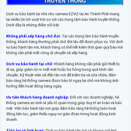
TRUYỀN THỐNG
Dịch vụ bảo hành tại nhà cho camera EZVIZ tại An Thành Phát mang
lại nhiều lợi ích vượt trội so với các trung tâm bảo hành truyền thống.
Dưới đây là những điểm nổi bật:
Không phải xếp hàng chờ đợi:
Tại các trung tâm bảo hành truyền
thống, khách hàng thường phải chờ đợi lâu để được phục vụ. Với dịch
vụ bảo hành tận nơi, khách hàng có thể tiết kiệm thời gian quý báu mà
không cần phải mất công di chuyển và xếp hàng.
Dịch vụ bảo hành tại chỗ:
Khách hàng không cần phải gửi thiết bị
đi xa, giúp giảm rủi ro mất mát hoặc hư hỏng trong quá trình vận
chuyển. Kỹ thuật viên sẽ đến tận nơi để kiểm tra và sửa chữa, đảm
bảo rằng hệ thống camera được bảo trì ngay tại chỗ mà không ảnh
hưởng đến hoạt động hàng ngày.
Ưu tiên khách hàng doanh nghiệp:
Đối với các doanh nghiệp, hệ
thống camera an ninh là yếu tố quan trọng giúp duy trì an toàn và bảo
mật. Việc bảo hành tận nơi giúp đảm bảo rằng hệ thống luôn hoạt
động liên tục, giảm thiểu nguy cơ gián đoạn trong hoạt động kinh
doanh.
Tiện lợi và linh hoạt:
Dịch vụ bảo hành tận nơi có khung giờ linh