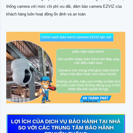
thống camera với mức chi phí ưu đãi, đảm bảo camera EZVIZ của
khách hàng luôn hoạt động ổn định và an toàn.
LỢI ÍCH CỦA DỊCH VỤ BẢO HÀNH TẠI NHÀ
SO VỚI CÁC TRUNG TÂM BẢO HÀNH