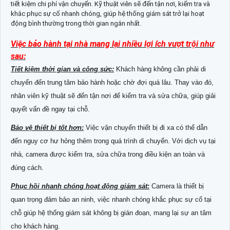
tiết kiệm chi phí vận chuyển. Kỹ thuật viên sẽ đến tận nơi, kiểm tra và
khắc phục sự cố nhanh chóng, giúp hệ thống giám sát trở lại hoạt
động bình thường trong thời gian ngắn nhất.
Việc bảo hành tại nhà mang lại nhiều lợi ích vượt trội như
sau:
Tiết kiệm thời gian và công sức:
Khách hàng không cần phải di
chuyển đến trung tâm bảo hành hoặc chờ đợi quá lâu. Thay vào đó,
nhân viên kỹ thuật sẽ đến tận nơi để kiểm tra và sửa chữa, giúp giải
quyết vấn đề ngay tại chỗ.
Bảo vệ thiết bị tốt hơn:
Việc vận chuyển thiết bị đi xa có thể dẫn
đến nguy cơ hư hỏng thêm trong quá trình di chuyển. Với dịch vụ tại
nhà, camera được kiểm tra, sửa chữa trong điều kiện an toàn và
đúng cách.
Phục hồi nhanh chóng hoạt động giám sát:
Camera là thiết bị
quan trọng đảm bảo an ninh, việc nhanh chóng khắc phục sự cố tại
chỗ giúp hệ thống giám sát không bị gián đoạn, mang lại sự an tâm
cho khách hàng.