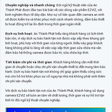
Chuyên nghiệp và nhanh chóng:
Đội ngũ kỹ thuật viên của An
Thành Phát được đào tạo bài bản về các dòng sản phẩm EZVIZ, với
kinh nghiệm thực tế dày dặn. Mọi sự cố liên quan đến camera an ninh
sẽ được kiểm tra và khắc phục một cách nhanh chóng, đảm bảo thiết
bị hoạt động trở lại ổn định trong thời gian ngắn nhất.
Dịch vụ linh hoạt:
An Thành Phát hiểu rằng khách hàng có lịch trình
bận rộn, vì vậy dịch vụ bảo hành tận nơi được sắp xếp theo khung giờ
linh hoạt, phù hợp với thời gian của từng người. Điều này giúp khách
hàng không phải lo lắng về việc sắp xếp thời gian sửa chữa mà vẫn
đảm bảo hệ thống camera được bảo trì, sửa chữa kịp thời.
Tiết kiệm chi phí và thời gian:
Khách hàng không cần mất thời
gian di chuyển hoặc chịu chi phí vận chuyển thiết bị đến trung tâm bảo
hành. Dịch vụ bảo hành tận nơi không chỉ giúp giảm thiểu công sức
mà còn hỗ trợ khắc phục sự cố ngay tại nhà mà không phát sinh thêm
chi phí vận chuyển.
Với dịch vụ bảo hành tận nơi của An Thành Phát, khách hàng sử dụng
camera EZVIZ sẽ luôn an tâm về chất lượng, thời gian và sự hỗ trợ tận
tình từ đội ngũ kỹ thuật chuyên nghiệp.