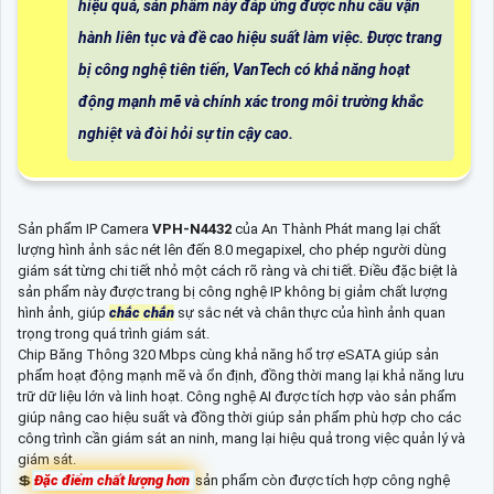
hiệu quả, sản phẩm này đáp ứng được nhu cầu vận
hành liên tục và đề cao hiệu suất làm việc. Được trang
bị công nghệ tiên tiến, VanTech có khả năng hoạt
động mạnh mẽ và chính xác trong môi trường khắc
nghiệt và đòi hỏi sự tin cậy cao.
Sản phẩm IP Camera
VPH-N4432
của An Thành Phát mang lại chất
lượng hình ảnh sắc nét lên đến 8.0 megapixel, cho phép người dùng
giám sát từng chi tiết nhỏ một cách rõ ràng và chi tiết. Điều đặc biệt là
sản phẩm này được trang bị công nghệ IP không bị giảm chất lượng
hình ảnh, giúp
chắc chắn
sự sắc nét và chân thực của hình ảnh quan
trọng trong quá trình giám sát.
Chip Băng Thông 320 Mbps cùng khả năng hổ trợ eSATA giúp sản
phẩm hoạt động mạnh mẽ và ổn định, đồng thời mang lại khả năng lưu
trữ dữ liệu lớn và linh hoạt. Công nghệ AI được tích hợp vào sản phẩm
giúp nâng cao hiệu suất và đồng thời giúp sản phẩm phù hợp cho các
công trình cần giám sát an ninh, mang lại hiệu quả trong việc quản lý và
giám sát.
💲
Đặc điểm chất lượng hơn
sản phẩm còn được tích hợp công nghệ