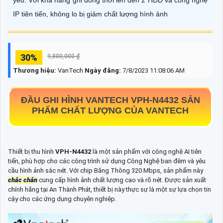
yếu. Với khả năng ghi đồng thời lên đến 2 HDD và công nghệ
IP tiên tiến, không lo bị giảm chất lượng hình ảnh
30%
9,800,000 ₫
Thương hiệu:
VanTech
Ngày đăng:
7/8/2023 11:08:06 AM
ĐẦU GHI HÌNH VANTECH
VPH-N4432
SẢN
PHẨM CHẤT LƯỢNG CỦA VANTECH
Thiết bị thu hình
VPH-N4432
là một sản phẩm với công nghệ AI tiên
tiến, phù hợp cho các công trình sử dụng Công Nghệ ban đêm và yêu
cầu hình ảnh sắc nét. Với chip Băng Thông 320 Mbps, sản phẩm này
chắc chắn
cung cấp hình ảnh chất lượng cao và rõ nét. Được sản xuất
chính hãng tại An Thành Phát, thiết bị này thực sự là một sự lựa chọn tin
cậy cho các ứng dụng chuyên nghiệp.