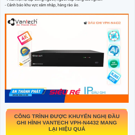
- Cảnh báo khu vực xâm nhập, hàng rào ảo.
CÔNG TRÌNH ĐƯỢC KHUYẾN NGHỊ ĐẦU
GHI HÌNH VANTECH
VPH-N4432
MANG
LẠI HIỆU QUẢ