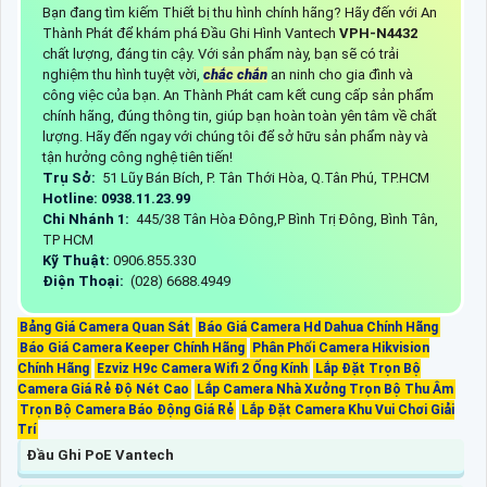
Bạn đang tìm kiếm Thiết bị thu hình chính hãng? Hãy đến với An
Thành Phát để khám phá Đầu Ghi Hình Vantech
VPH-N4432
chất lượng, đáng tin cậy. Với sản phẩm này, bạn sẽ có trải
nghiệm thu hình tuyệt vời,
chắc chắn
an ninh cho gia đình và
công việc của bạn. An Thành Phát cam kết cung cấp sản phẩm
chính hãng, đúng thông tin, giúp bạn hoàn toàn yên tâm về chất
lượng. Hãy đến ngay với chúng tôi để sở hữu sản phẩm này và
tận hưởng công nghệ tiên tiến!
Trụ Sở:
51 Lũy Bán Bích, P. Tân Thới Hòa, Q.Tân Phú, TP.HCM
Hotline: 0938.11.23.99
Chi Nhánh 1:
445/38 Tân Hòa Đông,P Bình Trị Đông, Bình Tân,
TP HCM
Kỹ Thuật:
0906.855.330
Điện Thoại:
(028) 6688.4949
Bảng Giá Camera Quan Sát
Báo Giá Camera Hd Dahua Chính Hãng
Báo Giá Camera Keeper Chính Hãng
Phân Phối Camera Hikvision
Chính Hãng
Ezviz H9c Camera Wifi 2 Ống Kính
Lắp Đặt Trọn Bộ
Camera Giá Rẻ Độ Nét Cao
Lắp Camera Nhà Xưởng Trọn Bộ Thu Âm
Trọn Bộ Camera Báo Động Giá Rẻ
Lắp Đặt Camera Khu Vui Chơi Giải
Trí
Đầu Ghi PoE Vantech