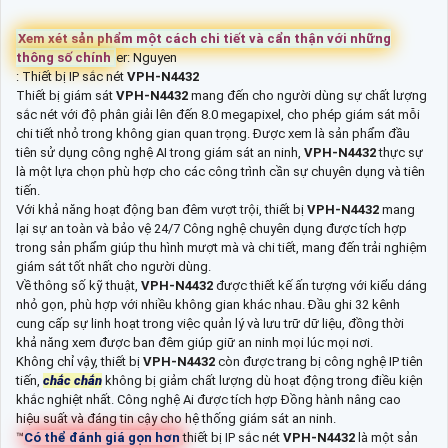
Xem xét sản phẩm một cách chi tiết và cẩn thận với những
thông số chính
er: Nguyen
: Thiết bị IP sắc nét
VPH-N4432
Thiết bị giám sát
VPH-N4432
mang đến cho người dùng sự chất lượng
sắc nét với độ phân giải lên đến 8.0 megapixel, cho phép giám sát mỗi
chi tiết nhỏ trong không gian quan trọng. Được xem là sản phẩm đầu
tiên sử dụng công nghệ AI trong giám sát an ninh,
VPH-N4432
thực sự
là một lựa chọn phù hợp cho các công trình cần sự chuyên dụng và tiên
tiến.
Với khả năng hoạt động ban đêm vượt trội, thiết bị
VPH-N4432
mang
lại sự an toàn và bảo vệ 24/7 Công nghệ chuyên dụng được tích hợp
trong sản phẩm giúp thu hình mượt mà và chi tiết, mang đến trải nghiệm
giám sát tốt nhất cho người dùng.
Về thông số kỹ thuật,
VPH-N4432
được thiết kế ấn tượng với kiểu dáng
nhỏ gọn, phù hợp với nhiều không gian khác nhau. Đầu ghi 32 kênh
cung cấp sự linh hoạt trong việc quản lý và lưu trữ dữ liệu, đồng thời
khả năng xem được ban đêm giúp giữ an ninh mọi lúc mọi nơi.
Không chỉ vậy, thiết bị
VPH-N4432
còn được trang bị công nghệ IP tiên
tiến,
chắc chắn
không bị giảm chất lượng dù hoạt động trong điều kiện
khắc nghiệt nhất. Công nghệ Ai được tích hợp Đồng hành nâng cao
hiệu suất và đáng tin cậy cho hệ thống giám sát an ninh.
™️
Có thể đánh giá gọn hơn
thiết bị IP sắc nét
VPH-N4432
là một sản