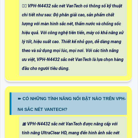
🙆‍♀️ VPH-N4432 sắc nét VanTech có thông số kỹ thuật
chi tiết như sau: Độ phân giải cao, sản phẩm chất
lượng với màn hình sắc nét, thấm nước và chống sốc
hiệu quả. Với công nghệ tiên tiến, máy có khả năng xử
lý tốt, hiệu suất cao. Thiết kế nhỏ gọn, dễ dàng mang
theo và sử dụng mọi lúc, mọi nơi. Với các tính năng
ưu việt, VPH-N4432 sắc nét VanTech là lựa chọn hàng
đầu cho người tiêu dùng.
➽ CÓ NHỮNG TÍNH NĂNG NỔI BẬT NÀO TRÊN VPH-
N4 SẮC NÉT VANTECH?
🎀 VPH-N4432 sắc nét VanTech được nâng cấp với
tính năng UltraClear HD, mang đến hình ảnh sắc nét