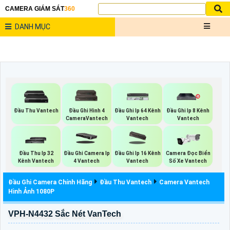
CAMERA GIÁM SÁT
360
DANH MỤC
Đầu Thu Vantech
Đầu Ghi Hình 4
Đầu Ghi Ip 64 Kênh
Đầu Ghi Ip 8 Kênh
CameraVantech
Vantech
Vantech
Đầu Thu Ip 32
Đầu Ghi Camera Ip
Đầu Ghi Ip 16 Kênh
Camera Đọc Biển
Kênh Vantech
4 Vantech
Vantech
Số Xe Vantech
Đầu Ghi Camera Chính Hãng
Đầu Thu Vantech
Camera Vantech
Hình Ảnh 1080P
VPH-N4432 Sắc Nét VanTech