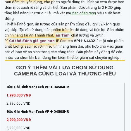
ban đêm chuyên dụng, cho phép người dùng thu hình và xem được ban
đêm một cách rõ ràng và chi tiết. Sản phẩm được trang bị 2 HDD giúp
tăng khả năng lưu trữ dữ liệu mà vẫn 📸
Chắc chắn rằng
hiệu suất hoạt
động.
Thiết kế nhỏ gọn, ấn tượng của sản phẩm cùng đầu ghi 32 kênh giúp
việc lắp đặt và sử dụng sản phẩm trở nên dễ dàng và tiện lợi. Sản phẩm
chính hãng tại An Thành Phát,
an Tâm
chất lượng và uy tín.
️🏅️
Có thể đánh giá gọn hơn
IP Camera
VPH-N4432
là một sản phẩm
chất lượng, sắc nét với nhiều tính năng hiện đại, phù hợp cho việc giám
sát và bảo vệ an ninh trong các công trình. Sản phẩm này đáng để cân
nhắc lựa chọn khi bạn đang tìm kiếm thiết bị giám sát chuyên nghiệp.
GỢI Ý THÊM VÀI LỰA CHỌN SỬ DỤNG
CAMERA CÙNG LOẠI VÀ THƯƠNG HIỆU
Đầu Ghi Hình VanTech VPH-D4504HR
1,990,000 VNĐ
2,990,000 VNĐ
Đầu Ghi Hình VanTech VPH-D4508HR
2,990,000 VNĐ
3,990,000 VNĐ