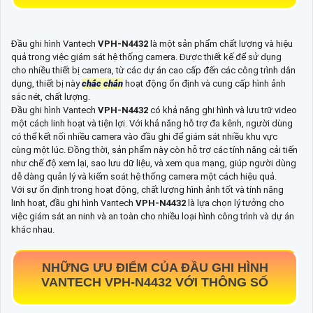
Đầu ghi hình Vantech
VPH-N4432
là một sản phẩm chất lượng và hiệu
quả trong việc giám sát hệ thống camera. Được thiết kế để sử dụng
cho nhiều thiết bị camera, từ các dự án cao cấp đến các công trình dân
dụng, thiết bị này
chắc chắn
hoạt động ổn định và cung cấp hình ảnh
sắc nét, chất lượng.
Đầu ghi hình Vantech
VPH-N4432
có khả năng ghi hình và lưu trữ video
một cách linh hoạt và tiện lợi. Với khả năng hỗ trợ đa kênh, người dùng
có thể kết nối nhiều camera vào đầu ghi để giám sát nhiều khu vực
cùng một lúc. Đồng thời, sản phẩm này còn hỗ trợ các tính năng cải tiến
như chế độ xem lại, sao lưu dữ liệu, và xem qua mạng, giúp người dùng
dễ dàng quản lý và kiểm soát hệ thống camera một cách hiệu quả.
Với sự ổn định trong hoạt động, chất lượng hình ảnh tốt và tính năng
linh hoạt, đầu ghi hình Vantech
VPH-N4432
là lựa chọn lý tưởng cho
việc giám sát an ninh và an toàn cho nhiều loại hình công trình và dự án
khác nhau.
NHỮNG ƯU ĐIỂM CỦA ĐẦU GHI HÌNH
VANTECH
VPH-N4432
VỚI THÔNG SỐ