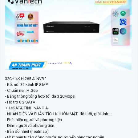
32CH 4K H.265 AI NVR '
- Kết nối 32 kênh IP 8 MP
- Chuẩn nén H .265
- Băng thông tổng hợp tối đa 3 20Mbps
- Hỗ trợ 0 2 SATA
+ 1eSATA TÍNH NĂNG AI:
- NHẬN DIỆN VÀ PHÂN TÍCH KHUÔN MẶT, độ tuổi, giới tính....
- Phát hiện người và phương tiện.
- Đếm người và phương tiện.
- Bản đồ nhiệt (heatmap).
- Phát hiện tụ tập đông người, người xếp hàng tắc nghẽn.