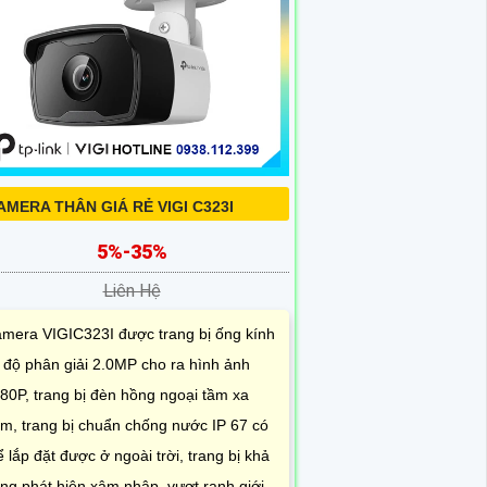
AMERA THÂN GIÁ RẺ VIGI C323I
5%-35%
Liên Hệ
mera VIGIC323I được trang bị ống kính
 độ phân giải 2.0MP cho ra hình ảnh
80P, trang bị đèn hồng ngoại tầm xa
m, trang bị chuẩn chống nước IP 67 có
ể lắp đặt được ở ngoài trời, trang bị khả
ng phát hiện xâm nhập, vượt ranh giới,