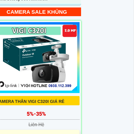
CAMERA SALE KHỦNG
AMERA THÂN VIGI C320I GIÁ RẺ
5%-35%
Liên Hệ