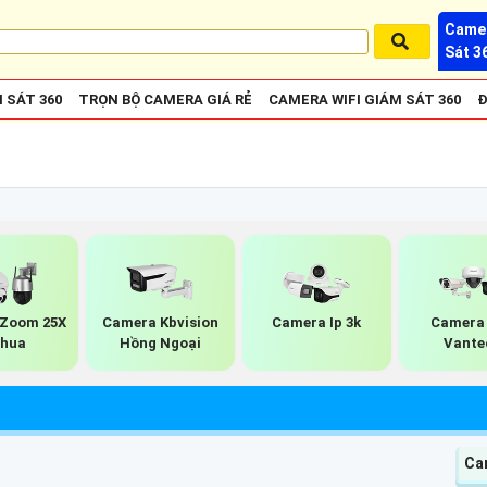
Camer
Sát 3
 SÁT 360
TRỌN BỘ CAMERA GIÁ RẺ
CAMERA WIFI GIÁM SÁT 360
Đ
Camera
Zoom 25X
Camera Kbvision
Camera Ip 3k
Vante
hua
Hồng Ngoại
Ca