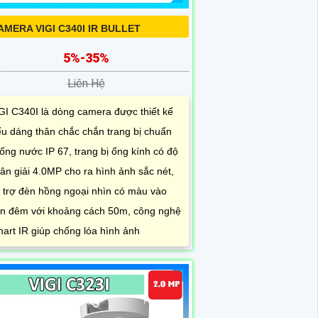
AMERA VIGI C340I IR BULLET
5%-35%
Liên Hệ
GI C340I là dòng camera được thiết kế
ểu dáng thân chắc chắn trang bị chuẩn
ống nước IP 67, trang bị ống kính có độ
ân giải 4.0MP cho ra hình ảnh sắc nét,
 trợ đèn hồng ngoại nhìn có màu vào
n đêm với khoảng cách 50m, công nghệ
art IR giúp chống lóa hình ảnh