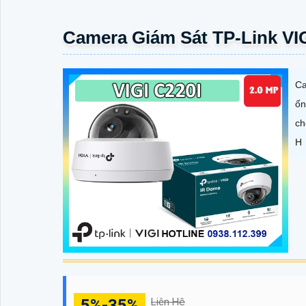
Camera Giám Sát TP-Link VIG
Ca
ốn
ch
H
5%-35%
Liên Hệ