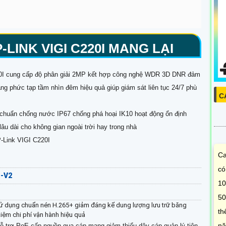
LINK VIGI C220I MANG LẠI
0I cung cấp độ phân giải 2MP kết hợp công nghệ WDR 3D DNR đảm
áng phức tạp tầm nhìn đêm hiệu quả giúp giám sát liên tục 24/7 phù
C
chuẩn chống nước IP67 chống phá hoại IK10 hoạt động ổn định
âu dài cho không gian ngoài trời hay trong nhà
-Link VIGI C220I
Ca
có
P-V2
10
50
sử dụng chuẩn nén H.265+ giảm đáng kể dung lượng lưu trữ băng
th
iệm chi phí vận hành hiệu quả
nă
ỗ trợ PoE cấp nguồn qua cáp mạng giảm thiểu dây cáp quản lý tiện