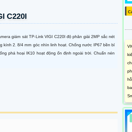
C
I C220I
mera giám sát TP-Link VIGI C220I độ phân giải 2MP sắc nét
g kính 2. 8/4 mm góc nhìn linh hoạt. Chống nước IP67 bền bỉ
VI
ống phá hoại IK10 hoạt động ổn định ngoài trời. Chuẩn nén
ki
ch
ph
hỗ
ba
Sm