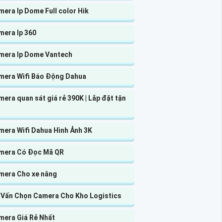
era Ip Dome Full color Hik
mera Ip 360
mera Ip Dome Vantech
mera Wifi Báo Động Dahua
era quan sát giá rẻ 390K | Lắp đặt tận
mera Wifi Dahua Hình Ảnh 3K
mera Có Đọc Mã QR
mera Cho xe nâng
 Vấn Chọn Camera Cho Kho Logistics
mera Giá Rẻ Nhất