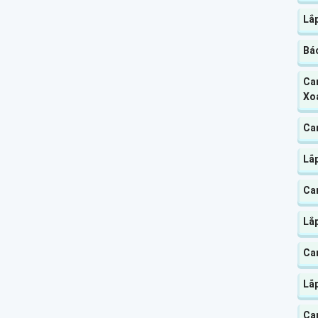
Lắ
Báo
Cam
Xo
Ca
Lắ
Ca
Lắ
Cam
Lắ
Ca