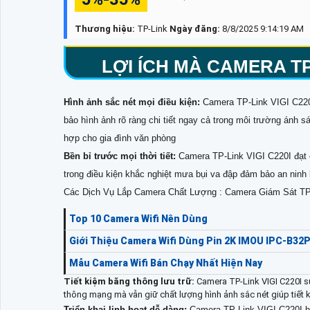
Thương hiệu:
TP-Link
Ngày đăng:
8/8/2025 9:14:19 AM
LỢI ÍCH MÀ CAMERA TP-
Hình ảnh sắc nét mọi điều kiện:
Camera TP-Link VIGI C22
bảo hình ảnh rõ ràng chi tiết ngay cả trong môi trường ánh s
hợp cho gia đình văn phòng
Bền bỉ trước mọi thời tiết:
Camera TP-Link VIGI C220I đạt 
trong điều kiện khắc nghiệt mưa bụi va đập đảm bảo an ninh l
Các Dịch Vụ Lắp Camera Chất Lượng : Camera Giám Sát TP
Top 10 Camera Wifi Nên Dùng
Giới Thiệu Camera Wifi Dùng Pin 2K IMOU IPC-B32
Mẫu Camera Wifi Bán Chạy Nhất Hiện Nay
Tiết kiệm băng thông lưu trữ:
Camera TP-Link VIGI C220I 
thông mạng mà vẫn giữ chất lượng hình ảnh sắc nét giúp tiết k
Triển khai linh hoạt dễ dàng:
Camera TP-Link VIGI C220I h