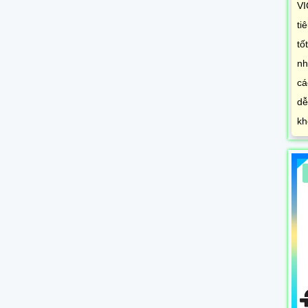
VI
ti
tố
nh
cá
dễ
kh