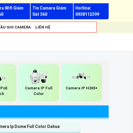
a Wifi Giám
Tin Camera Giám
Hotline:
60
Sát 360
0938112399
ẦU GHI CAMERA
LIÊN HỆ
 PoE
Camera IP Full
Camera IP H265+
ch
Color
mera Ip Dome Full Color Dahua