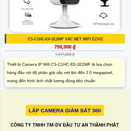
CS-C1HC-E0-1E2WF SẮC NÉT WIFI EZVIZ
750,000 ₫
1,077,000 ₫
Thiết bị Camera IP Wifi CS-C1HC-E0-1E2WF là lựa chọn
hàng đầu với độ phân giải sắc nét lên đến 2.0 megapixel,
mang đến hình ảnh chất lượng đúng tiêu chuẩn
LẮP CAMERA GIÁM SÁT 360
CÔNG TY TNHH TM-DV ĐẦU TƯ AN THÀNH PHÁT