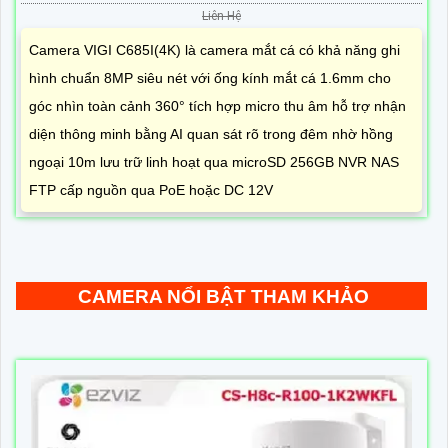
Liên Hệ
Camera VIGI C685I(4K) là camera mắt cá có khả năng ghi
hình chuẩn 8MP siêu nét với ống kính mắt cá 1.6mm cho
góc nhìn toàn cảnh 360° tích hợp micro thu âm hỗ trợ nhận
diện thông minh bằng AI quan sát rõ trong đêm nhờ hồng
ngoại 10m lưu trữ linh hoạt qua microSD 256GB NVR NAS
FTP cấp nguồn qua PoE hoặc DC 12V
CAMERA NỔI BẬT THAM KHẢO