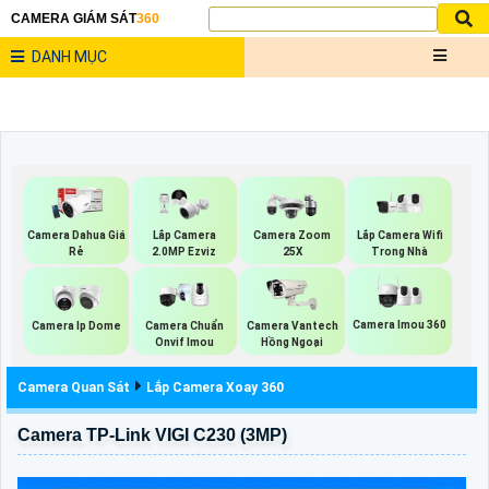
CAMERA GIÁM SÁT
360
DANH MỤC
Lắp Camera Wifi
Camera Dahua Giá
Lắp Camera
Camera Zoom
Trong Nhà
Rẻ
2.0MP Ezviz
25X
Camera Imou 360
Camera Ip Dome
Camera Chuẩn
Camera Vantech
Onvif Imou
Hồng Ngoại
Camera Quan Sát
Lắp Camera Xoay 360
Camera TP-Link VIGI C230 (3MP)