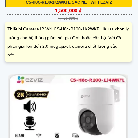
CS-H8C-R100-1K2WKFL SẮC NÉT WIFI EZVIZ
1,500,000 ₫
1,700,000 ₫
Thiết bị Camera IP Wifi CS-H8c-R100-1K2WKFL là lựa chọn lý
tưởng cho hệ thống giám sát gia đình hoặc căn hộ. Với độ
phân giải lên đến 2.0 megapixel, camera chất lượng sắc
nét,...