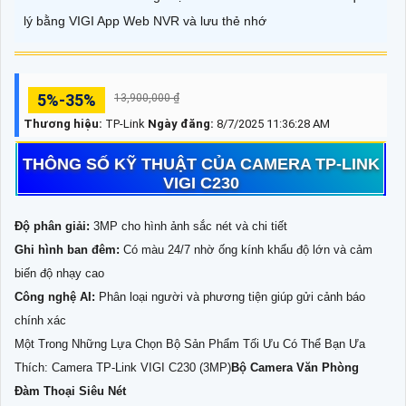
lý bằng VIGI App Web NVR và lưu thẻ nhớ
5%-35%
13,900,000 ₫
Thương hiệu:
TP-Link
Ngày đăng:
8/7/2025 11:36:28 AM
THÔNG SỐ KỸ THUẬT CỦA CAMERA TP-LINK
VIGI C230
Độ phân giải:
3MP cho hình ảnh sắc nét và chi tiết
Ghi hình ban đêm:
Có màu 24/7 nhờ ống kính khẩu độ lớn và cảm
biến độ nhạy cao
Công nghệ AI:
Phân loại người và phương tiện giúp gửi cảnh báo
chính xác
Một Trong Những Lựa Chọn Bộ Sản Phẩm Tối Ưu Có Thể Bạn Ưa
Thích: Camera TP-Link VIGI C230 (3MP)
Bộ Camera Văn Phòng
Đàm Thoại Siêu Nét