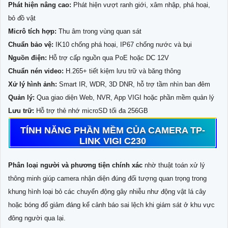
Phát hiện nâng cao:
Phát hiện vượt ranh giới, xâm nhập, phá hoại,
bỏ đồ vật
Micrô tích hợp:
Thu âm trong vùng quan sát
Chuẩn bảo vệ:
IK10 chống phá hoại, IP67 chống nước và bụi
Nguồn điện:
Hỗ trợ cấp nguồn qua PoE hoặc DC 12V
Chuẩn nén video:
H.265+ tiết kiệm lưu trữ và băng thông
Xử lý hình ảnh:
Smart IR, WDR, 3D DNR, hỗ trợ tầm nhìn ban đêm
Quản lý:
Qua giao diện Web, NVR, App VIGI hoặc phần mềm quản lý
Lưu trữ:
Hỗ trợ thẻ nhớ microSD tối đa 256GB
TÍNH NĂNG PHẦN MỀM CỦA CAMERA TP-
LINK VIGI C230
Phân loại người và phương tiện chính xác
nhờ thuật toán xử lý
thông minh giúp camera nhận diện đúng đối tượng quan trọng trong
khung hình loại bỏ các chuyển động gây nhiễu như động vật lá cây
hoặc bóng đổ giảm đáng kể cảnh báo sai lệch khi giám sát ở khu vực
đông người qua lại.