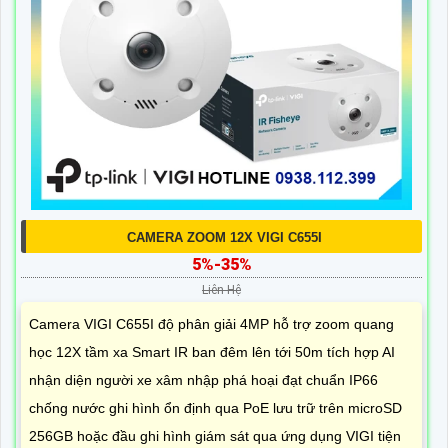
CAMERA ZOOM 12X VIGI C655I
5%-35%
Liên Hệ
Camera VIGI C655I độ phân giải 4MP hỗ trợ zoom quang
học 12X tầm xa Smart IR ban đêm lên tới 50m tích hợp AI
nhận diện người xe xâm nhập phá hoại đạt chuẩn IP66
chống nước ghi hình ổn định qua PoE lưu trữ trên microSD
256GB hoặc đầu ghi hình giám sát qua ứng dụng VIGI tiện