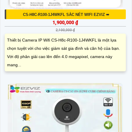
CS-H8C-R100-1J4WKFL SẮC NÉT WIFI EZVIZ ➠
1,900,000 ₫
2,100,000 ₫
Thiết bị Camera IP Wifi CS-H8c-R100-1J4WKFL là một lựa
chọn tuyệt vời cho việc giám sát gia đình và căn hộ của bạn.
Với độ phân giải cao lên đến 4.0 megapixel, camera này
mang...