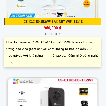
CS-C1C-E0-1E2WF SẮC NÉT WIFI EZVIZ
960,000 ₫
1,160,000 ₫
Thiết bị Camera IP Wifi CS-C1C-E0-1E2WF là lựa chọn lý
tưởng cho việc giám sát với chất lượng rõ nét lên đến 2.0
megapixel. Với khả năng nhìn rõ vào ban đêm nhờ công nghệ
hồng...