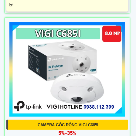
lợi
CAMERA GÓC RỘNG VIGI C685I
5%-35%