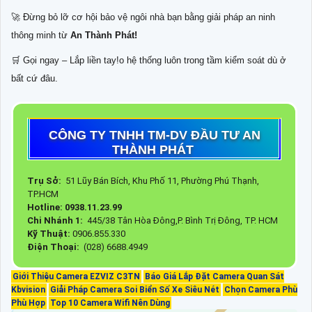
🚀 Đừng bỏ lỡ cơ hội bảo vệ ngôi nhà bạn bằng giải pháp an ninh
thông minh từ
An Thành Phát!
🛒 Gọi ngay – Lắp liền tay!o hệ thống luôn trong tầm kiểm soát dù ở
bất cứ đâu.
CÔNG TY TNHH TM-DV ĐẦU TƯ AN
THÀNH PHÁT
Trụ Sở:
51 Lũy Bán Bích, Khu Phố 11, Phường Phú Thạnh,
TP.HCM
Hotline: 0938.11.23.99
Chi Nhánh 1:
445/38 Tân Hòa Đông,P. Bình Trị Đông, TP. HCM
Kỹ Thuật:
0906.855.330
Điện Thoại:
(028) 6688.4949
Giới Thiệu Camera EZVIZ C3TN
Báo Giá Lắp Đặt Camera Quan Sát
Kbvision
Giải Pháp Camera Soi Biển Số Xe Siêu Nét
Chọn Camera Phù
Phù Hợp
Top 10 Camera Wifi Nên Dùng