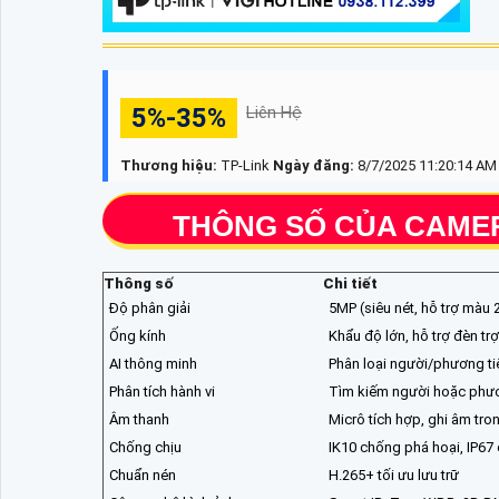
5%-35%
Liên Hệ
Thương hiệu:
TP-Link
Ngày đăng:
8/7/2025 11:20:14 AM
THÔNG SỐ CỦA CAMERA
Thông số
Chi tiết
Độ phân giải
5MP (siêu nét, hỗ trợ màu 
Ống kính
Khẩu độ lớn, hỗ trợ đèn tr
AI thông minh
Phân loại người/phương ti
Phân tích hành vi
Tìm kiếm người hoặc phươ
Âm thanh
Micrô tích hợp, ghi âm tron
Chống chịu
IK10 chống phá hoại, IP6
Chuẩn nén
H.265+ tối ưu lưu trữ