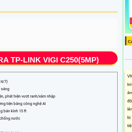
C
 TP-LINK VIGI C250(5MP)
VI
24/7)
kí
ợ sáng
ản
ện, phát hiện vượt ranh/xâm nhập
độ
ng tiện bằng công nghệ AI
lê
g bán kính 15 ft
bị
7 chống nước
ti