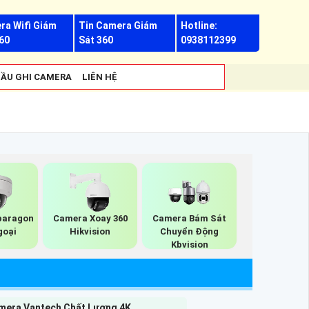
ra Wifi Giám
Tin Camera Giám
Hotline:
60
Sát 360
0938112399
ẦU GHI CAMERA
LIÊN HỆ
paragon
Camera Xoay 360
Camera Bám Sát
goại
Hikvision
Chuyển Động
Kbvision
mera Vantech Chất Lượng 4K