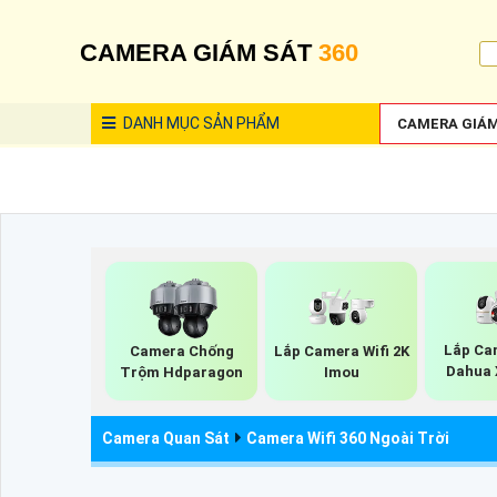
CAMERA GIÁM SÁT
360
DANH MỤC
SẢN PHẨM
CAMERA GIÁM
Lắp Ca
Camera Chống
Lắp Camera Wifi 2K
Dahua 
Trộm Hdparagon
Imou
Camera Quan Sát
Camera Wifi 360 Ngoài Trời