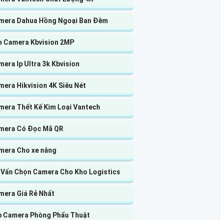
mera Dahua Hồng Ngoại Ban Đêm
n Camera Kbvision 2MP
era Ip Ultra 3k Kbvision
era Hikvision 4K Siêu Nét
mera Thết Kế Kim Loại Vantech
mera Có Đọc Mã QR
mera Cho xe nâng
 Vấn Chọn Camera Cho Kho Logistics
mera Giá Rẻ Nhất
p Camera Phòng Phẩu Thuật