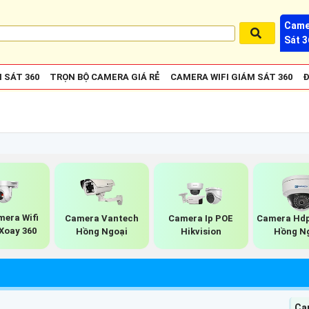
Came
Sát 3
 SÁT 360
TRỌN BỘ CAMERA GIÁ RẺ
CAMERA WIFI GIÁM SÁT 360
Đ
mera Wifi
Camera Vantech
Camera Ip POE
Camera Hd
Xoay 360
Hồng Ngoại
Hikvision
Hồng N
Ca