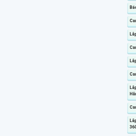
Báo
Ca
Lắp
Cam
Lắ
Ca
Lắ
Hã
Ca
Lắp
360