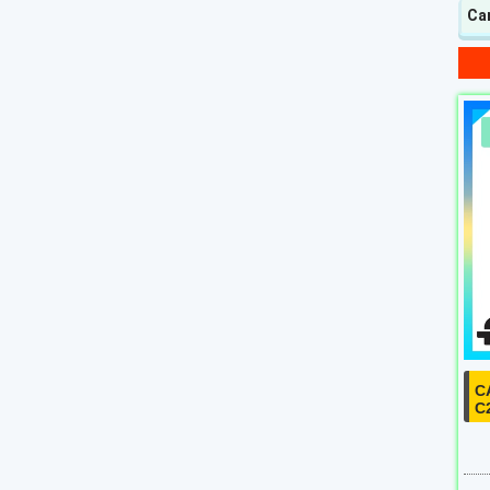
Cam
C
C