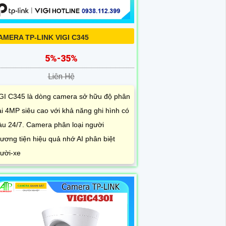
AMERA TP-LINK VIGI C345
5%-35%
Liên Hệ
GI C345 là dòng camera sở hữu độ phân
ải 4MP siêu cao với khả năng ghi hình có
u 24/7. Camera phân loại người
ương tiện hiệu quả nhớ AI phân biệt
ười-xe