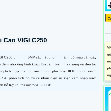
C
i Cao VIGI C250
VI
gi
GI C250 ghi hình 5MP sắc nét cho hình ảnh có màu cả ngày
mà
n đêm nhờ ống kính khẩu lớn cảm biến nhạy sáng và đèn trợ
ph
ng tích hợp mic thu âm chống phá hoại IK10 chống nước
ng
67 AI phân tích người xe nhận diện sự kiện xâm nhập vượt
nh hỗ trợ lưu trữ microSD 256GB