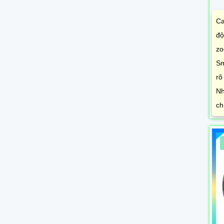
Ca
độ
zo
Sm
rõ
Nh
ch