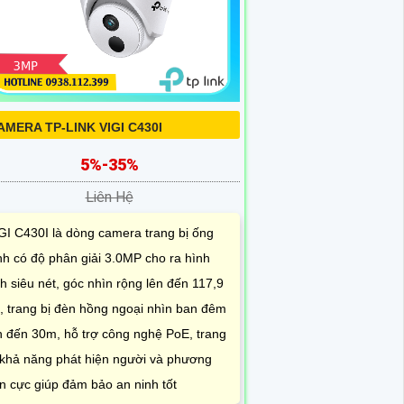
AMERA TP-LINK VIGI C430I
5%-35%
Liên Hệ
GI C430I là dòng camera trang bị ống
nh có độ phân giải 3.0MP cho ra hình
h siêu nét, góc nhìn rộng lên đến 117,9
, trang bị đèn hồng ngoại nhìn ban đêm
n đến 30m, hỗ trợ công nghệ PoE, trang
 khả năng phát hiện người và phương
ện cực giúp đảm bảo an ninh tốt