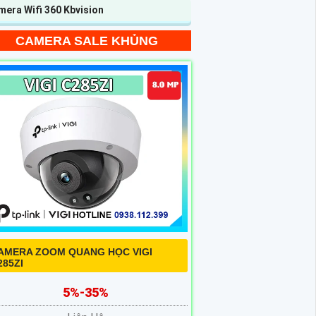
era Wifi 360 Kbvision
CAMERA SALE KHỦNG
AMERA ZOOM QUANG HỌC VIGI
285ZI
5%-35%