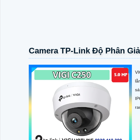
Camera TP-Link Độ Phân Giả
VI
lẫ
sá
IP
ra