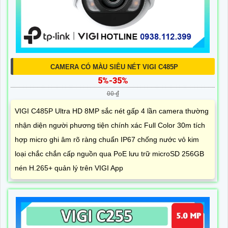
CAMERA CÓ MÀU SIÊU NÉT VIGI C485P
5%-35%
00 ₫
VIGI C485P Ultra HD 8MP sắc nét gấp 4 lần camera thường
nhận diện người phương tiện chính xác Full Color 30m tích
hợp micro ghi âm rõ ràng chuẩn IP67 chống nước vỏ kim
loại chắc chắn cấp nguồn qua PoE lưu trữ microSD 256GB
nén H.265+ quản lý trên VIGI App