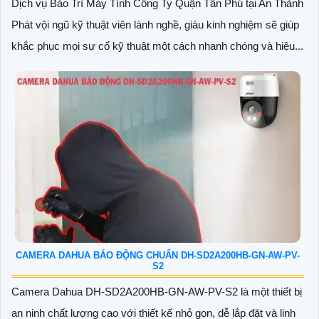
Dịch vụ Bảo Trì Máy Tính Công Ty Quận Tân Phú tại An Thành
Phát vội ngũ kỹ thuật viên lành nghề, giàu kinh nghiệm sẽ giúp
khắc phục mọi sự cố kỹ thuật một cách nhanh chóng và hiệu...
CAMERA DAHUA BÁO ĐỘNG CHUẨN DH-SD2A200HB-GN-AW-PV-
S2
Camera Dahua DH-SD2A200HB-GN-AW-PV-S2 là một thiết bị
an ninh chất lượng cao với thiết kế nhỏ gọn, dễ lắp đặt và linh