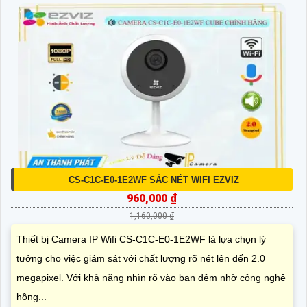
CS-C1C-E0-1E2WF SẮC NÉT WIFI EZVIZ
960,000 ₫
1,160,000 ₫
Thiết bị Camera IP Wifi CS-C1C-E0-1E2WF là lựa chọn lý
tưởng cho việc giám sát với chất lượng rõ nét lên đến 2.0
megapixel. Với khả năng nhìn rõ vào ban đêm nhờ công nghệ
hồng...