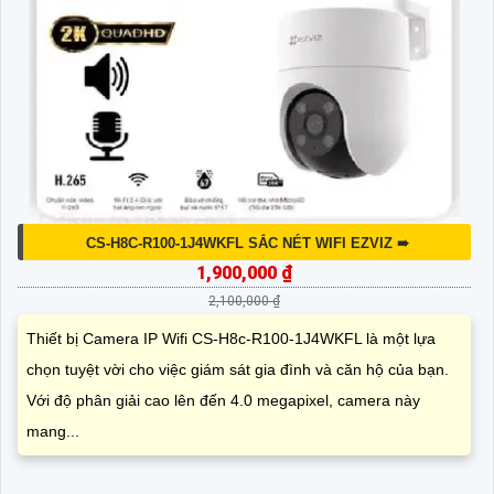
CS-H8C-R100-1J4WKFL SẮC NÉT WIFI EZVIZ ➠
1,900,000 ₫
2,100,000 ₫
Thiết bị Camera IP Wifi CS-H8c-R100-1J4WKFL là một lựa
chọn tuyệt vời cho việc giám sát gia đình và căn hộ của bạn.
Với độ phân giải cao lên đến 4.0 megapixel, camera này
mang...