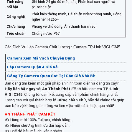
Tính năng
Ghi hình 24 giờ đủ màu sắc, Phân loại con người và
nổi bật
phương tiện
Phát hiện thông minh, Cải thiện video thông minh, Công
Công nghệ
nghệ nén H.265+
Chức năng
Phòng vệ chủ động, Âm thanh hai chiều
Tiêu chuẩn
Chống nước IP67
Các Dịch Vụ Lắp Camera Chất Lượng : Camera TP-Link VIGI C345
Camera Xem Mã Vạch Chuyên Dụng
Lắp Camera Quận 4 Giá Rẻ
Công Ty Camera Quan Sat Tại Cần Giờ Nhà Bè
Bạn đang tìm kiếm một giải pháp an ninh toàn diện và đáng tin cậy?
Hãy liên hệ ngay
với
An Thành Phát
để sở hữu camera
TP-Link
VIGI C345
. Chúng tôi cam kết cung cấp sản phẩm chính hãng, chất
lượng cao với giá thành hợp lý.
Đừng chần chừ
, hãy để chúng tôi giúp
bạn bảo vệ không gian sống và làm việc một cách hiệu quả nhất!
AN THÀNH PHÁT CAM KẾT
✍️ Hàng mới 100% Fullbox, chính hãng.
✍️ Nhiều chương trình ưu đãi hấp dẫn.
✍️ Chế độ hậu mãi chuyên nghiệp.