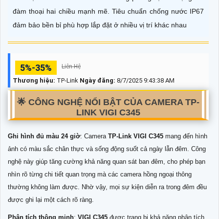
đàm thoại hai chiều mạnh mẽ. Tiêu chuẩn chống nước IP67
đảm bảo bền bỉ phù hợp lắp đặt ở nhiều vị trí khác nhau
5%-35%
Liên Hệ
Thương hiệu:
TP-Link
Ngày đăng:
8/7/2025 9:43:38 AM
🌟 CÔNG NGHỆ NỔI BẬT CỦA CAMERA TP-
LINK VIGI C345
Ghi hình đủ màu 24 giờ
: Camera
TP-Link VIGI C345
mang đến hình
ảnh có màu sắc chân thực và sống động suốt cả ngày lẫn đêm. Công
nghệ này giúp tăng cường khả năng quan sát ban đêm, cho phép bạn
nhìn rõ từng chi tiết quan trọng mà các camera hồng ngoại thông
thường không làm được. Nhờ vậy, mọi sự kiện diễn ra trong đêm đều
được ghi lại một cách rõ ràng.
Phân tích thông minh
:
VIGI C345
được trang bị khả năng phân tích