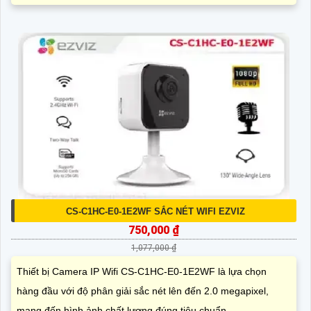
CS-C1HC-E0-1E2WF SẮC NÉT WIFI EZVIZ
750,000 ₫
1,077,000 ₫
Thiết bị Camera IP Wifi CS-C1HC-E0-1E2WF là lựa chọn
hàng đầu với độ phân giải sắc nét lên đến 2.0 megapixel,
mang đến hình ảnh chất lượng đúng tiêu chuẩn