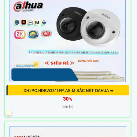
DH-IPC-HDBW3241FP-AS-M SẮC NÉT DAHUA ➠
30%
liên hệ