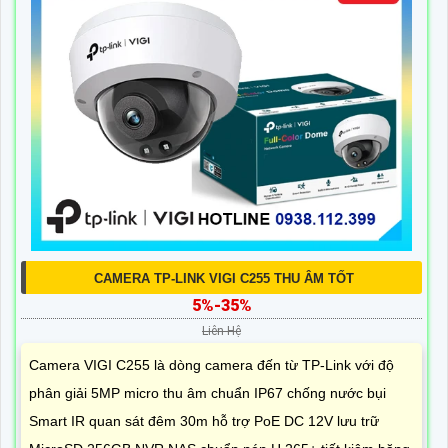
CAMERA TP-LINK VIGI C255 THU ÂM TỐT
5%-35%
Liên Hệ
Camera VIGI C255 là dòng camera đến từ TP-Link với độ
phân giải 5MP micro thu âm chuẩn IP67 chống nước bụi
Smart IR quan sát đêm 30m hỗ trợ PoE DC 12V lưu trữ