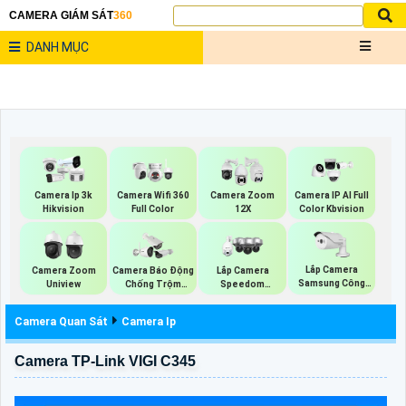
CAMERA GIÁM SÁT
360
DANH MỤC
Camera Ip 3k
Camera Wifi 360
Camera Zoom
Camera IP AI Full
Hikvision
Full Color
12X
Color Kbvision
Lắp Camera
Camera Zoom
Camera Báo Động
Lắp Camera
Samsung Công
Uniview
Chống Trộm
Speedom
Nghệ AI
Hikvision
Vantech
Camera Quan Sát
Camera Ip
Camera TP-Link VIGI C345