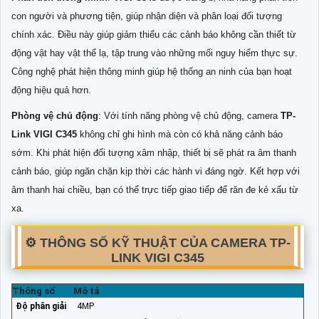
con người và phương tiện, giúp nhận diện và phân loại đối tượng
chính xác. Điều này giúp giảm thiểu các cảnh báo không cần thiết từ
động vật hay vật thể lạ, tập trung vào những mối nguy hiểm thực sự.
Công nghệ phát hiện thông minh giúp hệ thống an ninh của bạn hoạt
động hiệu quả hơn.
Phòng vệ chủ động
: Với tính năng phòng vệ chủ động, camera
TP-
Link VIGI C345
không chỉ ghi hình mà còn có khả năng cảnh báo
sớm. Khi phát hiện đối tượng xâm nhập, thiết bị sẽ phát ra âm thanh
cảnh báo, giúp ngăn chặn kịp thời các hành vi đáng ngờ. Kết hợp với
âm thanh hai chiều, bạn có thể trực tiếp giao tiếp để răn đe kẻ xấu từ
xa.
⚙️ THÔNG SỐ KỸ THUẬT CỦA CAMERA TP-
LINK VIGI C345
Thông số
Mô tả
Độ phân giải
4MP