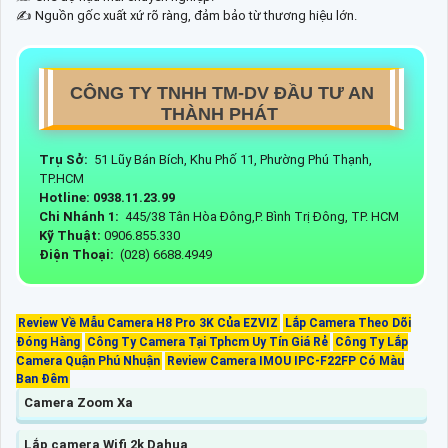
✍️ Nguồn gốc xuất xứ rõ ràng, đảm bảo từ thương hiệu lớn.
CÔNG TY TNHH TM-DV ĐẦU TƯ AN
THÀNH PHÁT
Trụ Sở:
51 Lũy Bán Bích, Khu Phố 11, Phường Phú Thạnh,
TP.HCM
Hotline: 0938.11.23.99
Chi Nhánh 1:
445/38 Tân Hòa Đông,P. Bình Trị Đông, TP. HCM
Kỹ Thuật:
0906.855.330
Điện Thoại:
(028) 6688.4949
Review Về Mẫu Camera H8 Pro 3K Của EZVIZ
Lắp Camera Theo Dõi
Đóng Hàng
Công Ty Camera Tại Tphcm Uy Tín Giá Rẻ
Công Ty Lắp
Camera Quận Phú Nhuận
Review Camera IMOU IPC-F22FP Có Màu
Ban Đêm
Camera Zoom Xa
Lắp camera Wifi 2k Dahua