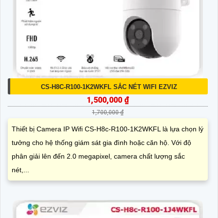
CS-H8C-R100-1K2WKFL SẮC NÉT WIFI EZVIZ
1,500,000 ₫
1,700,000 ₫
Thiết bị Camera IP Wifi CS-H8c-R100-1K2WKFL là lựa chọn lý
tưởng cho hệ thống giám sát gia đình hoặc căn hộ. Với độ
phân giải lên đến 2.0 megapixel, camera chất lượng sắc
nét,...