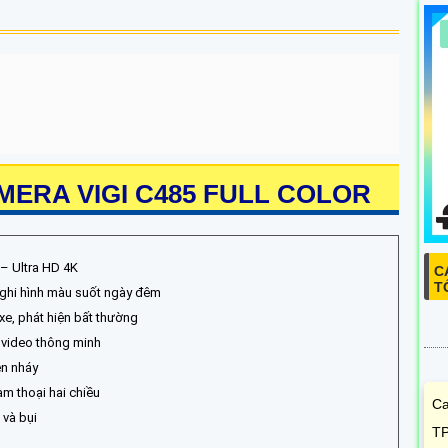
ERA VIGI C485 FULL COLOR
– Ultra HD 4K
C
T
– ghi hình màu suốt ngày đêm
 xe, phát hiện bất thường
 video thông minh
èn nháy
àm thoại hai chiều
Ca
 và bụi
TP