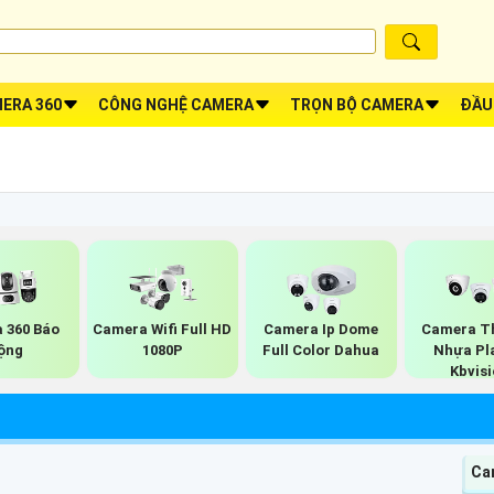
ERA 360
CÔNG NGHỆ CAMERA
TRỌN BỘ CAMERA
ĐẦU
 360 Báo
Camera Wifi Full HD
Camera Ip Dome
Camera Th
ộng
1080P
Full Color Dahua
Nhựa Pl
Kbvis
Ca