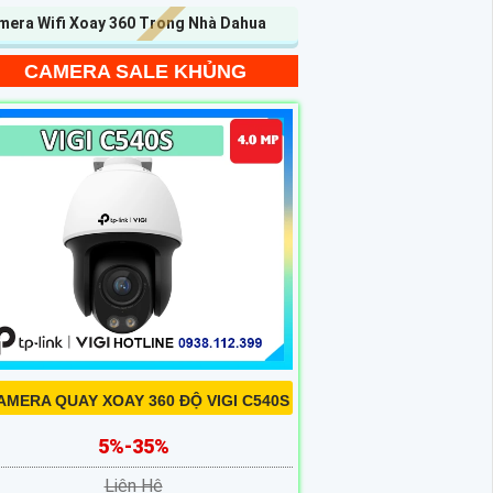
mera Wifi Xoay 360 Trong Nhà Dahua
CAMERA SALE KHỦNG
AMERA QUAY XOAY 360 ĐỘ VIGI C540S
5%-35%
Liên Hệ