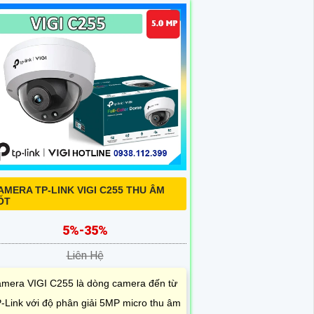
AMERA TP-LINK VIGI C255 THU ÂM
ỐT
5%-35%
Liên Hệ
mera VIGI C255 là dòng camera đến từ
-Link với độ phân giải 5MP micro thu âm