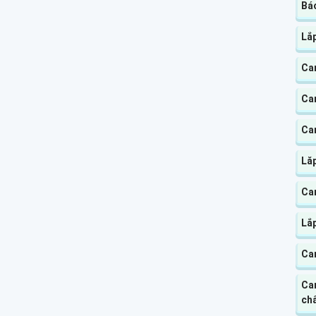
Báo
Lắ
Ca
Ca
Cam
Lă
Cam
Lắp
Ca
Ca
chấ