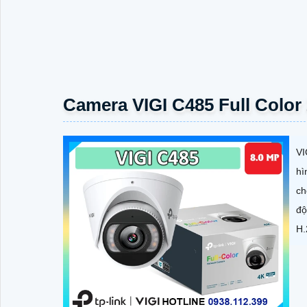
Camera VIGI C485 Full Color
VI
hì
ch
độ
H.