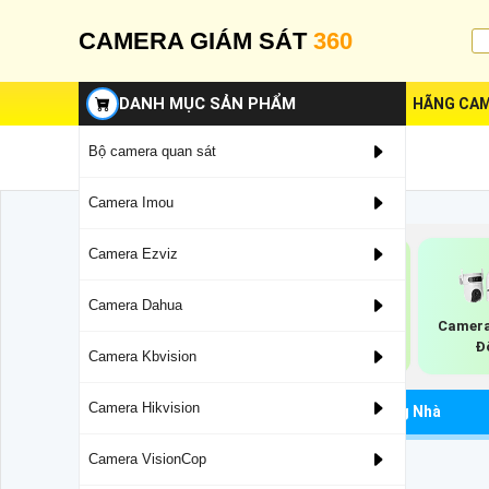
CAMERA GIÁM SÁT
360
DANH MỤC SẢN PHẨM
HÃNG CAM
Bộ camera quan sát
Camera Imou
Camera Ezviz
Camera Dahua
Camera Ip POE
Camera Cân Bằng
Camera
Hikvision
Ánh Sáng Super
Đ
Camera Kbvision
Adapt
Camera Hikvision
Camera Quan Sát
Lắp Camera Wifi Trong Nhà
Camera VisionCop