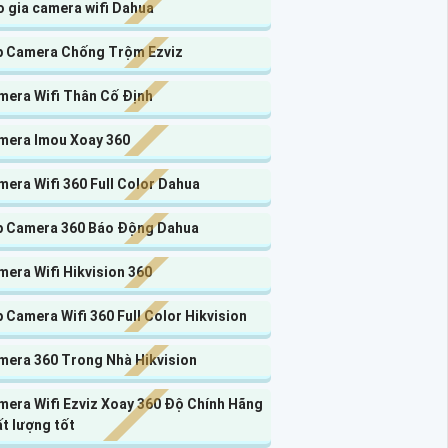
 gia camera wifi Dahua
p Camera Chống Trộm Ezviz
mera Wifi Thân Cố Định
mera Imou Xoay 360
era Wifi 360 Full Color Dahua
p Camera 360 Báo Động Dahua
era Wifi Hikvision 360
 Camera Wifi 360 Full Color Hikvision
mera 360 Trong Nhà Hikvision
mera Wifi Ezviz Xoay 360 Độ Chính Hãng
t lượng tốt