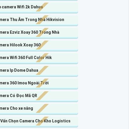
p camera Wifi 2k Dahua
mera Thu Âm Trong Nhà Hikvision
mera Ezviz Xoay 360 Trong Nhà
mera Hilook Xoay 360
era Wifi 360 Full Color Hik
mera Ip Dome Dahua
mera 360 Imou Ngoài Trời
mera Có Đọc Mã QR
mera Cho xe nâng
 Vấn Chọn Camera Cho Kho Logistics