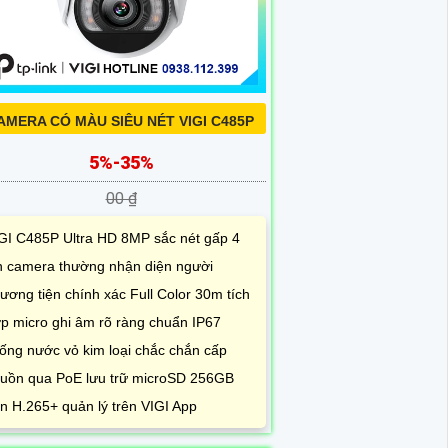
AMERA CÓ MÀU SIÊU NÉT VIGI C485P
5%-35%
00 ₫
GI C485P Ultra HD 8MP sắc nét gấp 4
n camera thường nhận diện người
ương tiện chính xác Full Color 30m tích
p micro ghi âm rõ ràng chuẩn IP67
ống nước vỏ kim loại chắc chắn cấp
uồn qua PoE lưu trữ microSD 256GB
n H.265+ quản lý trên VIGI App