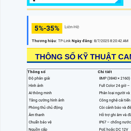
5%-35%
Liên Hệ
Thương hiệu:
TP-Link
Ngày đăng:
8/7/2025 8:20:42 AM
THÔNG SỐ KỸ THUẬT CAM
Thông số
Chi tiết
Độ phân giải
8MP (3840 × 2160) 
Hình ảnh
Full Color 24 giờ 
AI thông minh
Phân loại người và
Tăng cường hình ảnh
Công nghệ cải tiến
Phòng thủ chủ động
Còi cảnh báo và đ
Âm thanh
Hỗ trợ ghi âm và đ
Chuẩn bảo vệ
IP67 – chống nước
Nguồn cấp
PoE hoặc DC 12V