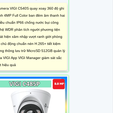
mera VIGI C540S quay xoay 360 độ ghi
nh 4MP Full Color ban đêm âm thanh hai
iều chuẩn IP66 chống nước bụi công
hệ WDR phân tích người phương tiện
át hiện xâm nhập vượt ranh giới phòng
 chủ động chuẩn nén H.265+ tiết kiệm
ng thông lưu trữ MicroSD 512GB quản lý
a VIGI App VIGI Manager giám sát sắc
t hiệu quả