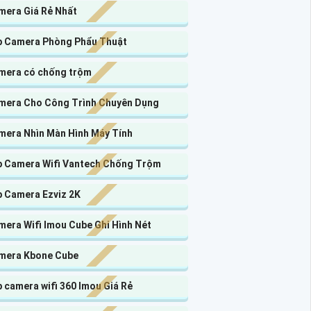
mera Giá Rẻ Nhất
p Camera Phòng Phẩu Thuật
mera có chống trộm
mera Cho Công Trình Chuyên Dụng
mera Nhìn Màn Hình Máy Tính
p Camera Wifi Vantech Chống Trộm
p Camera Ezviz 2K
mera Wifi Imou Cube Ghi Hình Nét
mera Kbone Cube
 camera wifi 360 Imou Giá Rẻ