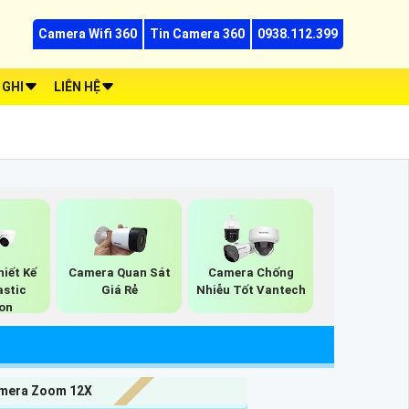
Camera Wifi 360
Tin Camera 360
0938.112.399
 GHI
LIÊN HỆ
iết Kế
Camera Quan Sát
Camera Chống
astic
Giá Rẻ
Nhiễu Tốt Vantech
ion
mera Zoom 12X