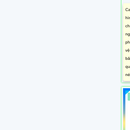
Ca
hì
ch
ng
ph
vệ
bă
qu
né